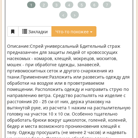
1
2
3
4
5
6
7
<
>
Закладки
Что-то похожее
Описание:Спрей универсальный Бдительный страж
предназанчен для защиты людей от кровососущих
насекомых - комаров, клещей, мокрецов, москитов,
мошек - при обработке одежды, занавесей,
пртивомоскитных сеток и другого снаряжения из
ткани.Применение:Разложить или развесить одежду для
обработки на воздухе или в проветриваемом
помещении. Расположить одежду и направить струю по
направлению ветра. Средство распылять на изделие с
расстояния 20 - 25 см от них, держа упаковку на
вытянутой руке, из расчета 1 нажим на распылительную
головку на участок 10 х 10 см. Особенно тщательно
обработать брюки вокруг щиколоток, голеней, коленей,
бедер и места возможного проникновения клещей к
телу. Одежду просушить (не менее 2 часов) и надевать