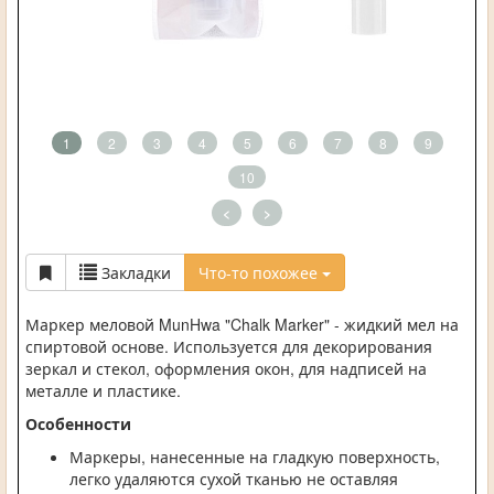
1
2
3
4
5
6
7
8
9
10
<
>
Закладки
Что-то похожее
Маркер меловой MunHwa "Chalk Marker" - жидкий мел на
спиртовой основе. Используется для декорирования
зеркал и стекол, оформления окон, для надписей на
металле и пластике.
Особенности
Маркеры, нанесенные на гладкую поверхность,
легко удаляются сухой тканью не оставляя