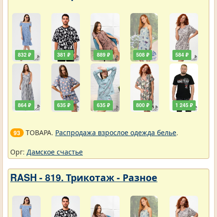
832 ₽
381 ₽
889 ₽
508 ₽
584 ₽
864 ₽
635 ₽
635 ₽
800 ₽
1 245 ₽
ТОВАРА.
Распродажа взрослое одежда белье
.
93
Орг:
Дамское счастье
RASH - 819. Трикотаж - Разное