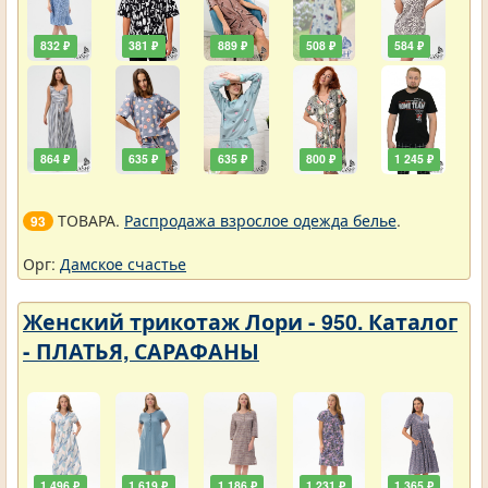
832 ₽
381 ₽
889 ₽
508 ₽
584 ₽
864 ₽
635 ₽
635 ₽
800 ₽
1 245 ₽
ТОВАРА.
Распродажа взрослое одежда белье
.
93
Орг:
Дамское счастье
Женский трикотаж Лори - 950. Каталог
- ПЛАТЬЯ, САРАФАНЫ
1 496 ₽
1 619 ₽
1 186 ₽
1 231 ₽
1 365 ₽