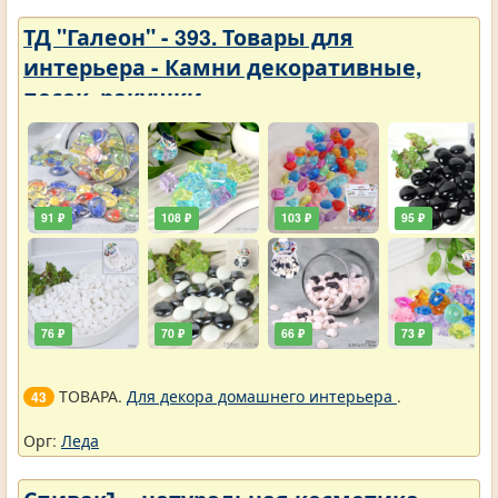
ТД "Галеон" - 393. Товары для
интерьера - Камни декоративные,
песок, ракушки
91 ₽
108 ₽
103 ₽
95 ₽
76 ₽
70 ₽
66 ₽
73 ₽
ТОВАРА.
Для декора домашнего интерьера
.
43
Орг:
Леда