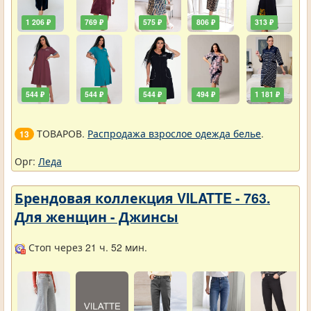
1 206 ₽
769 ₽
575 ₽
806 ₽
313 ₽
544 ₽
544 ₽
544 ₽
494 ₽
1 181 ₽
ТОВАРОВ.
Распродажа взрослое одежда белье
.
13
Орг:
Леда
Брендовая коллекция VILATTE - 763.
Для женщин - Джинсы
Стоп через 21 ч. 52 мин.