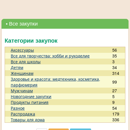
• Все закупки
Категории закупок
Аксессуары
56
Все для творчества: хобби и рукоделие
35
Все для школы
3
Детям
34
Женщинам
314
Здоровье и красота: медтехника, косметика,
99
парфюмерия
Мужчинам
27
Новогодние закупки
5
Продукты питания
9
Разное
54
Распродажа
179
Товары для дома
336