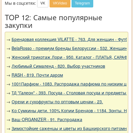
Мы в соцсетях:
VK
VKVideo
Telegram
TOP 12: Самые популярные
закупки
→
Брендовая коллекция VILATTE - 763. Для женщин - Футбол
→
BelaRosso - премиум бренды Белоруссии - 532. Женщина
→
Женский трикотаж Лори - 950. Каталог - ПЛАТЬЯ, САРАФА
→
Любимый Сималенд - 820. Выбор участников
→
RASH - 819. Почти даром
→
1001Парфюм - 1083. Распродажа парфюма по низким цен
→
ТД "Галеон" - 393. Посуда - Столовая посуда и предметы с
→
Орехи и сухофрукты по оптовым ценам - 23.
→
Ко Сумкины дети. 100% Копии Брендов - 1184. Зонты. Нов
→
Ваш ORGANIZER - 91. Распродажа
→
Зимостойкие саженцы и цветы из Башкирского питомника 