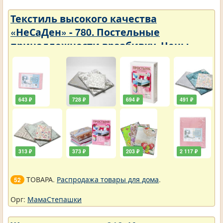
Текстиль высокого качества
«НеСаДен» - 780. Постельные
принадлежности вразбивку. Цены
упали
643 ₽
728 ₽
694 ₽
491 ₽
313 ₽
373 ₽
203 ₽
2 117 ₽
ТОВАРА.
Распродажа товары для дома
.
52
Орг:
МамаСтепашки