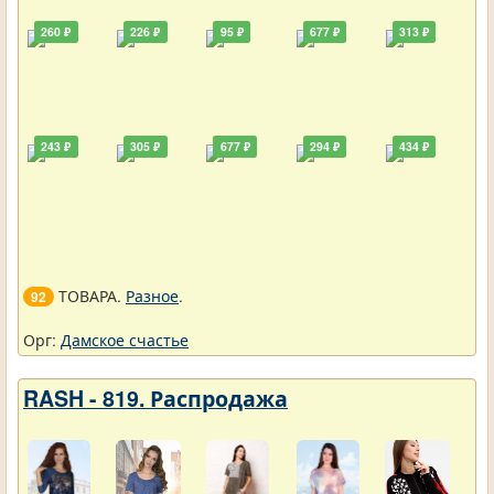
260 ₽
226 ₽
95 ₽
677 ₽
313 ₽
243 ₽
305 ₽
677 ₽
294 ₽
434 ₽
ТОВАРА.
Разное
.
92
Орг:
Дамское счастье
RASH - 819. Распродажа