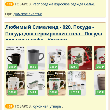
ТОВАРОВ.
Распродажа взрослое одежда белье
.
189
Орг:
Дамское счастье
Любимый Сималенд - 820. Посуда -
Посуда для сервировки стола - Посуда
для чая и кофе - Кружки
228 ₽
163 ₽
335 ₽
379 ₽
260 ₽
350 ₽
642 ₽
350 ₽
1 028 ₽
195 ₽
ТОВАРОВ.
Кухонная утварь
.
165