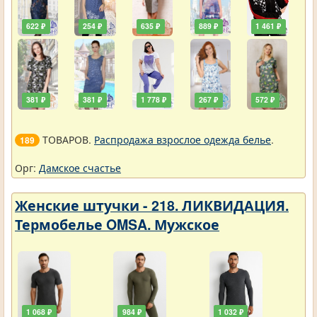
622 ₽
254 ₽
635 ₽
889 ₽
1 461 ₽
381 ₽
381 ₽
1 778 ₽
267 ₽
572 ₽
ТОВАРОВ.
Распродажа взрослое одежда белье
.
189
Орг:
Дамское счастье
Женские штучки - 218. ЛИКВИДАЦИЯ.
Термобелье OMSA. Мужское
1 068 ₽
984 ₽
1 032 ₽