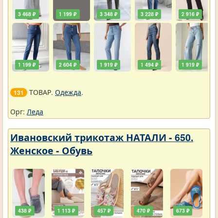
3 468 ₽
1 199 ₽
3 348 ₽
3 228 ₽
2 916 ₽
1 199 ₽
2 604 ₽
1 919 ₽
1 494 ₽
1 919 ₽
ТОВАР.
Одежда
.
131
Орг:
Леда
Ивановский трикотаж НАТАЛИ - 650.
Женское - Обувь
438 ₽
1 113 ₽
457 ₽
470 ₽
673 ₽