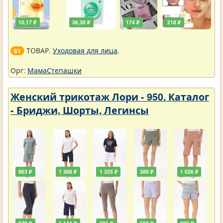
10,17 ₽
36,30 ₽
174 ₽
218 ₽
ТОВАР.
Уходовая для лица
.
61
Орг:
МамаСтепашки
Женский трикотаж Лори - 950. Каталог
- Бриджи, Шорты, Легинсы
863 ₽
1 368 ₽
1 325 ₽
389 ₽
1 026 ₽