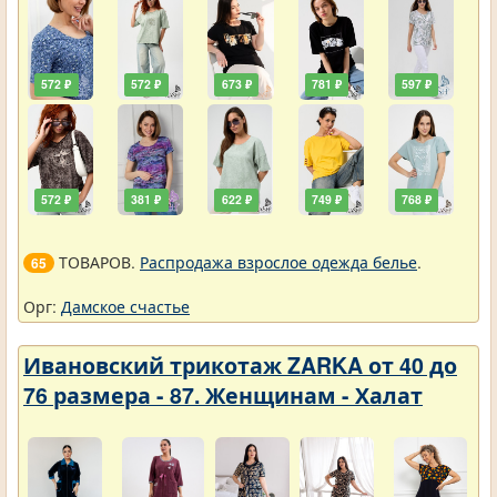
572 ₽
572 ₽
673 ₽
781 ₽
597 ₽
572 ₽
381 ₽
622 ₽
749 ₽
768 ₽
ТОВАРОВ.
Распродажа взрослое одежда белье
.
65
Орг:
Дамское счастье
Ивановский трикотаж ZARKA от 40 до
76 размера - 87. Женщинам - Халат