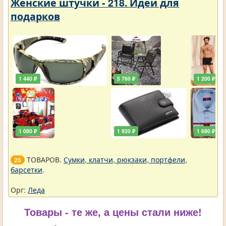
Женские штучки - 218. Идеи для
подарков
1 440 ₽
5 760 ₽
1 200 ₽
1 080 ₽
1 920 ₽
1 680 ₽
ТОВАРОВ.
Сумки, клатчи, рюкзаки, портфели,
25
барсетки
.
Орг:
Леда
Товары - те же, а цены стали ниже!