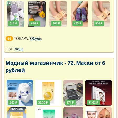
318 ₽
648 ₽
502 ₽
453 ₽
502 ₽
ТОВАРА.
Обувь
.
44
Орг:
Леда
Модный магазинчик - 72. Маски от 6
рублей
240 ₽
36,30 ₽
174 ₽
11,62 ₽