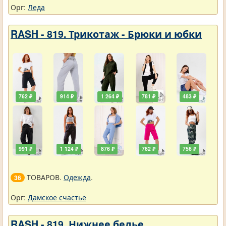
Орг:
Леда
RASH - 819. Трикотаж - Брюки и юбки
762 ₽
914 ₽
1 264 ₽
781 ₽
483 ₽
991 ₽
1 124 ₽
876 ₽
762 ₽
756 ₽
ТОВАРОВ.
Одежда
.
36
Орг:
Дамское счастье
RASH - 819. Нижнее белье