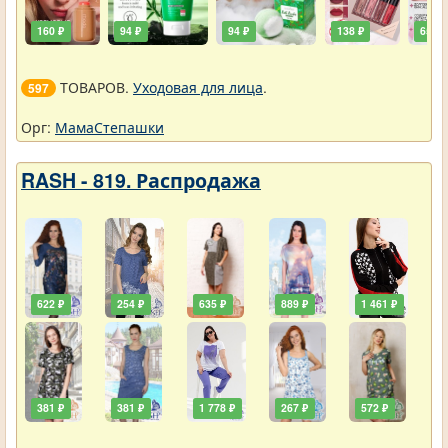
160 ₽
94 ₽
94 ₽
138 ₽
65 ₽
ТОВАРОВ.
Уходовая для лица
.
597
Орг:
МамаСтепашки
RASH - 819. Распродажа
622 ₽
254 ₽
635 ₽
889 ₽
1 461 ₽
381 ₽
381 ₽
1 778 ₽
267 ₽
572 ₽