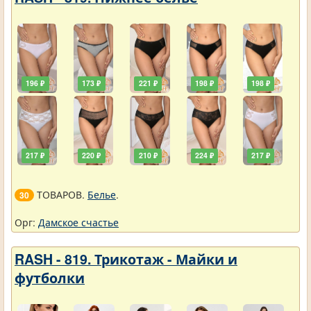
196 ₽
173 ₽
221 ₽
198 ₽
198 ₽
217 ₽
220 ₽
210 ₽
224 ₽
217 ₽
ТОВАРОВ.
Белье
.
30
Орг:
Дамское счастье
RASH - 819. Трикотаж - Майки и
футболки