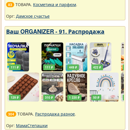
ТОВАРА.
Косметика и парфюм
.
83
Орг:
Дамское счастье
Ваш ORGANIZER - 91. Распродажа
111 ₽
111 ₽
449 ₽
422 ₽
240
129 ₽
310 ₽
1 220 ₽
50 ₽
748
ТОВАРА.
Распродажа разное
.
304
Орг:
МамаСтепашки