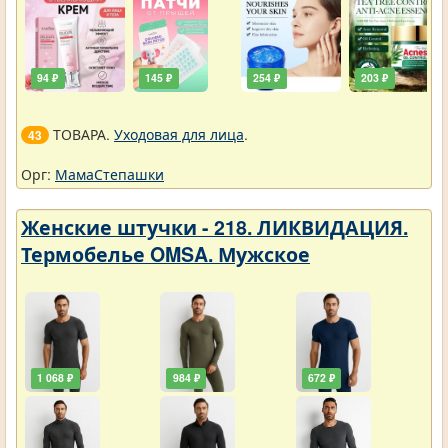
94 ₽
145 ₽
254 ₽
203 ₽
ТОВАРА.
Уходовая для лица
.
43
Орг:
МамаСтепашки
Женские штучки - 218. ЛИКВИДАЦИЯ.
Термобелье OMSA. Мужское
1 068 ₽
984 ₽
672 ₽