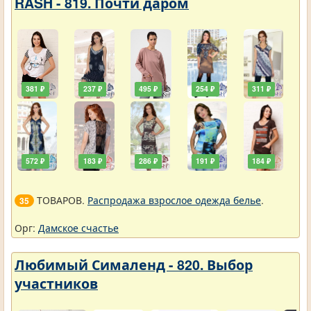
RASH - 819. Почти даром
381 ₽
237 ₽
495 ₽
254 ₽
311 ₽
572 ₽
183 ₽
286 ₽
191 ₽
184 ₽
ТОВАРОВ.
Распродажа взрослое одежда белье
.
35
Орг:
Дамское счастье
Любимый Сималенд - 820. Выбор
участников