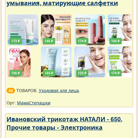
умывания, матирующие салфетки
173 ₽
145 ₽
174 ₽
144 ₽
726 ₽
144 ₽
123 ₽
174 ₽
ТОВАРОВ.
Уходовая для лица
.
45
Орг:
МамаСтепашки
Ивановский трикотаж НАТАЛИ - 650.
Прочие товары - Электроника