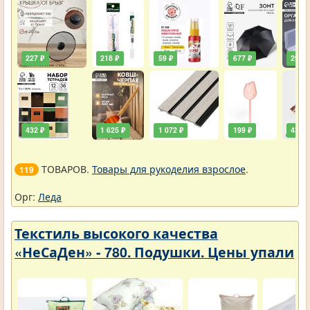
227 ₽
218 ₽
59 ₽
677 ₽
290 ₽
432 ₽
1 625 ₽
1 072 ₽
199 ₽
432 ₽
ТОВАРОВ.
Товары для рукоделия взрослое
.
119
Орг:
Леда
Текстиль высокого качества
«НеСаДен» - 780. Подушки. Цены упали