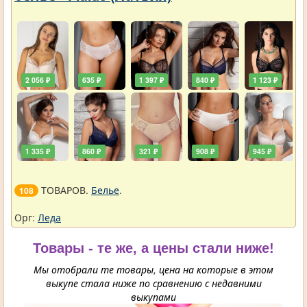
2 056 ₽
635 ₽
1 397 ₽
840 ₽
1 123 ₽
1 335 ₽
860 ₽
321 ₽
908 ₽
945 ₽
ТОВАРОВ.
Белье
.
108
Орг:
Леда
Товары - те же, а цены стали ниже!
Мы отобрали те товары, цена на которые в этом
выкупе стала ниже по сравнению с недавними
выкупами