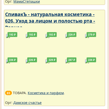
Орг:
МамаСтепашки
СпивакЪ - натуральная косметика -
626. Уход за лицом и полостью рта -
Разное
192 ₽
192 ₽
192 ₽
226 ₽
278 ₽
226 ₽
226 ₽
329 ₽
287 ₽
226 ₽
ТОВАРА.
Косметика и парфюм
.
83
Орг:
Дамское счастье