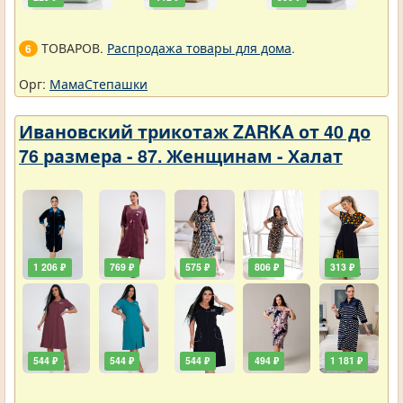
ТОВАРОВ.
Распродажа товары для дома
.
6
Орг:
МамаСтепашки
Ивановский трикотаж ZARKA от 40 до
76 размера - 87. Женщинам - Халат
1 206 ₽
769 ₽
575 ₽
806 ₽
313 ₽
544 ₽
544 ₽
544 ₽
494 ₽
1 181 ₽