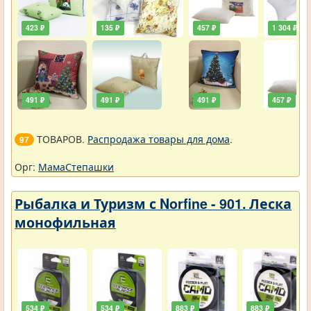
423 ₽
135 ₽
457 ₽
1 304 ₽
491 ₽
491 ₽
491 ₽
457 ₽
ТОВАРОВ.
Распродажа товары для дома
.
97
Орг:
МамаСтепашки
Рыбалка и Туризм с Norfine - 901. Леска
монофильная
534 ₽
534 ₽
883 ₽
883 ₽