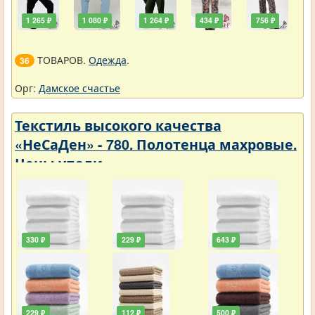
1 265 ₽
1 080 ₽
1 264 ₽
434 ₽
756 ₽
ТОВАРОВ.
Одежда
.
36
Орг:
Дамское счастье
Текстиль высокого качества
«НеСаДен» - 780. Полотенца махровые.
Цены упали
330 ₽
229 ₽
643 ₽
229 ₽
112 ₽
500 ₽