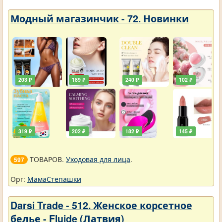
Модный магазинчик - 72. Новинки
203 ₽
189 ₽
240 ₽
102 ₽
319 ₽
202 ₽
182 ₽
145 ₽
ТОВАРОВ.
Уходовая для лица
.
597
Орг:
МамаСтепашки
Darsi Trade - 512. Женское корсетное
белье - Fluide (Латвия)