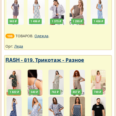
963 ₽
1 496 ₽
1 375 ₽
1 295 ₽
1 456 ₽
ТОВАРОВ.
Одежда
.
106
Орг:
Леда
RASH - 819. Трикотаж - Разное
1 822 ₽
540 ₽
762 ₽
857 ₽
749 ₽