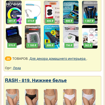
591 ₽
273 ₽
806 ₽
806 ₽
1 067 ₽
876 ₽
1 168 ₽
699 ₽
756 ₽
362 ₽
ТОВАРОВ.
Для декора домашнего интерьера
.
28
Орг:
Леда
RASH - 819. Нижнее белье