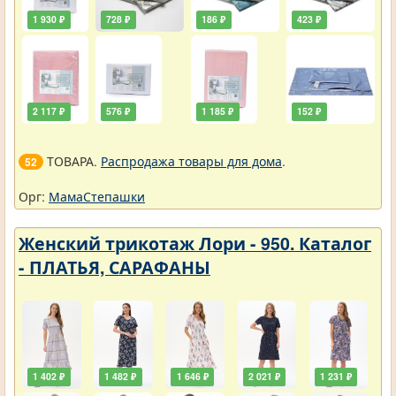
1 930 ₽
728 ₽
186 ₽
423 ₽
2 117 ₽
576 ₽
1 185 ₽
152 ₽
ТОВАРА.
Распродажа товары для дома
.
52
Орг:
МамаСтепашки
Женский трикотаж Лори - 950. Каталог
- ПЛАТЬЯ, САРАФАНЫ
1 402 ₽
1 482 ₽
1 646 ₽
2 021 ₽
1 231 ₽