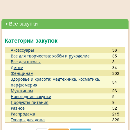
• Все закупки
Категории закупок
Аксессуары
56
Все для творчества: хобби и рукоделие
35
Все для школы
3
Детям
34
Женщинам
302
Здоровье и красота: медтехника, косметика,
34
парфюмерия
Мужчинам
26
Новогодние закупки
5
Продукты питания
9
Разное
52
Распродажа
215
Товары для дома
326