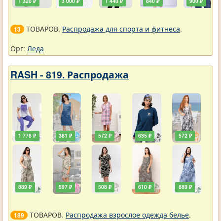
1 320 ₽
3 000 ₽
1 440 ₽
840 ₽
900 ₽
ТОВАРОВ.
Распродажа для спорта и фитнеса
.
13
Орг:
Леда
RASH - 819. Распродажа
1 778 ₽
381 ₽
572 ₽
635 ₽
572 ₽
889 ₽
597 ₽
508 ₽
610 ₽
889 ₽
ТОВАРОВ.
Распродажа взрослое одежда белье
.
189