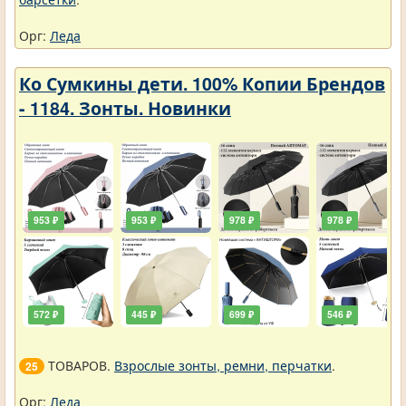
Орг:
Леда
Ко Сумкины дети. 100% Копии Брендов
- 1184. Зонты. Новинки
953 ₽
953 ₽
978 ₽
978 ₽
572 ₽
445 ₽
699 ₽
546 ₽
ТОВАРОВ.
Взрослые зонты, ремни, перчатки
.
25
Орг:
Леда