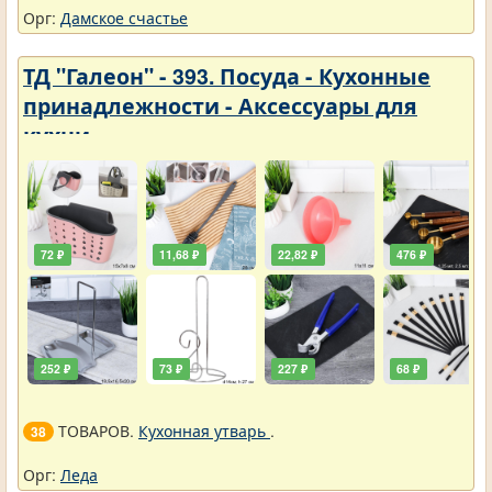
Орг:
Дамское счастье
ТД "Галеон" - 393. Посуда - Кухонные
принадлежности - Аксессуары для
кухни
72 ₽
11,68 ₽
22,82 ₽
476 ₽
252 ₽
73 ₽
227 ₽
68 ₽
ТОВАРОВ.
Кухонная утварь
.
38
Орг:
Леда