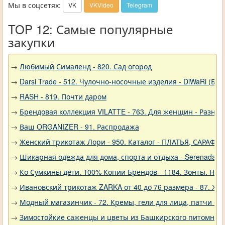
Мы в соцсетях:
VK
VKVideo
Telegram
TOP 12: Самые популярные
закупки
→
Любимый Сималенд - 820. Сад огород
→
Darsi Trade - 512. Чулочно-носочные изделия - DiWaRi (Бел
→
RASH - 819. Почти даром
→
Брендовая коллекция VILATTE - 763. Для женщин - Разное
→
Ваш ORGANIZER - 91. Распродажа
→
Женский трикотаж Лори - 950. Каталог - ПЛАТЬЯ, САРАФА
→
Шикарная одежда для дома, спорта и отдыха - Serenada - 
→
Ко Сумкины дети. 100% Копии Брендов - 1184. Зонты. Нов
→
Ивановский трикотаж ZARKA от 40 до 76 размера - 87. Ж
→
Модный магазинчик - 72. Кремы, гели для лица, патчи о
→
Зимостойкие саженцы и цветы из Башкирского питомника 