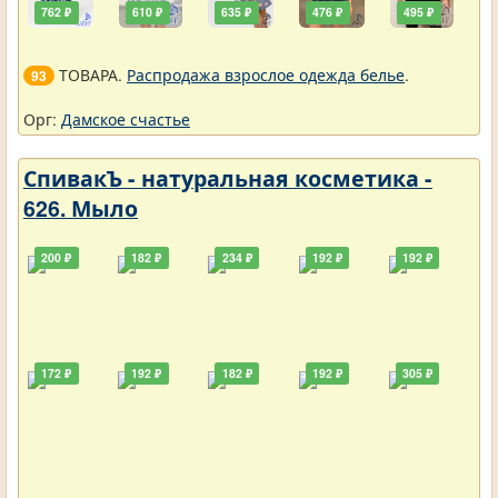
762 ₽
610 ₽
635 ₽
476 ₽
495 ₽
ТОВАРА.
Распродажа взрослое одежда белье
.
93
Орг:
Дамское счастье
СпивакЪ - натуральная косметика -
626. Мыло
200 ₽
182 ₽
234 ₽
192 ₽
192 ₽
172 ₽
192 ₽
182 ₽
192 ₽
305 ₽