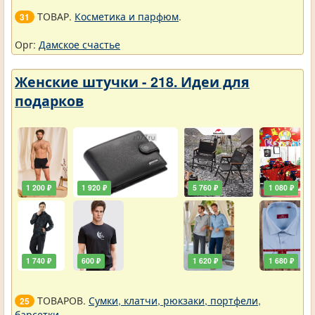
ТОВАР.
Косметика и парфюм
.
31
Орг:
Дамское счастье
Женские штучки - 218. Идеи для
подарков
1 200 ₽
1 920 ₽
5 760 ₽
1 080 ₽
1 740 ₽
600 ₽
1 620 ₽
1 680 ₽
ТОВАРОВ.
Сумки, клатчи, рюкзаки, портфели,
25
барсетки
.