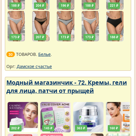
188 ₽
204 ₽
196 ₽
188 ₽
221 ₽
173 ₽
207 ₽
173 ₽
173 ₽
188 ₽
ТОВАРОВ.
Белье
.
30
Орг:
Дамское счастье
Модный магазинчик - 72. Кремы, гели
для лица, патчи от прыщей
202 ₽
145 ₽
363 ₽
160 ₽