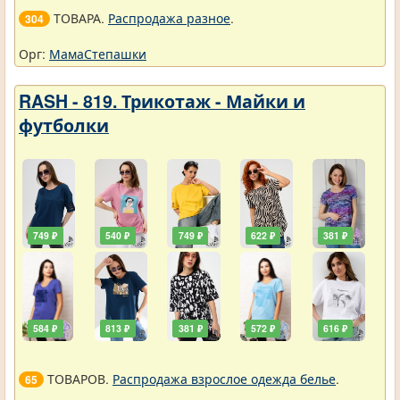
ТОВАРА.
Распродажа разное
.
304
Орг:
МамаСтепашки
RASH - 819. Трикотаж - Майки и
футболки
749 ₽
540 ₽
749 ₽
622 ₽
381 ₽
584 ₽
813 ₽
381 ₽
572 ₽
616 ₽
ТОВАРОВ.
Распродажа взрослое одежда белье
.
65