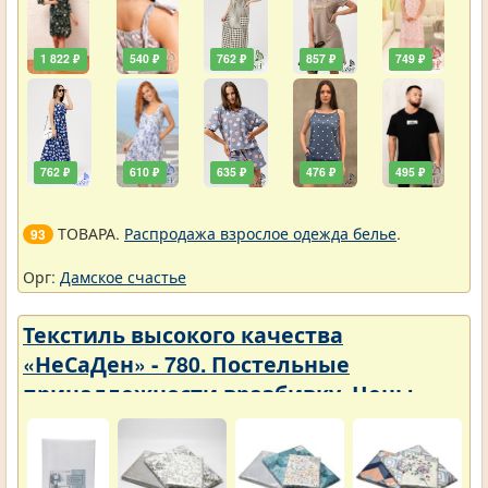
1 822 ₽
540 ₽
762 ₽
857 ₽
749 ₽
762 ₽
610 ₽
635 ₽
476 ₽
495 ₽
ТОВАРА.
Распродажа взрослое одежда белье
.
93
Орг:
Дамское счастье
Текстиль высокого качества
«НеСаДен» - 780. Постельные
принадлежности вразбивку. Цены
упали