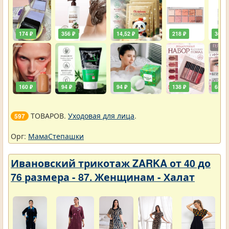
174 ₽
356 ₽
14,52 ₽
218 ₽
36,30
160 ₽
94 ₽
94 ₽
138 ₽
65 ₽
ТОВАРОВ.
Уходовая для лица
.
597
Орг:
МамаСтепашки
Ивановский трикотаж ZARKA от 40 до
76 размера - 87. Женщинам - Халат