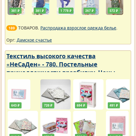
381 ₽
381 ₽
1 778 ₽
267 ₽
572 ₽
ТОВАРОВ.
Распродажа взрослое одежда белье
.
189
Орг:
Дамское счастье
Текстиль высокого качества
«НеСаДен» - 780. Постельные
принадлежности вразбивку. Цены
упали
643 ₽
728 ₽
694 ₽
491 ₽