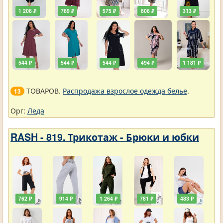
1 206 ₽
769 ₽
575 ₽
806 ₽
313 ₽
544 ₽
544 ₽
544 ₽
494 ₽
1 181 ₽
ТОВАРОВ.
Распродажа взрослое одежда белье
.
13
Орг:
Леда
RASH - 819. Трикотаж - Брюки и юбки
762 ₽
914 ₽
1 264 ₽
781 ₽
483 ₽