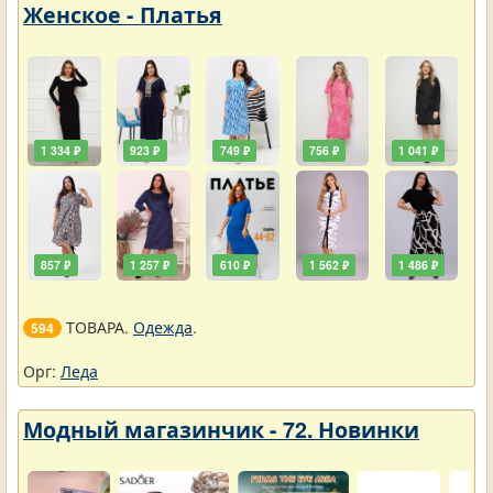
Женское - Платья
1 334 ₽
923 ₽
749 ₽
756 ₽
1 041 ₽
857 ₽
1 257 ₽
610 ₽
1 562 ₽
1 486 ₽
ТОВАРА.
Одежда
.
594
Орг:
Леда
Модный магазинчик - 72. Новинки