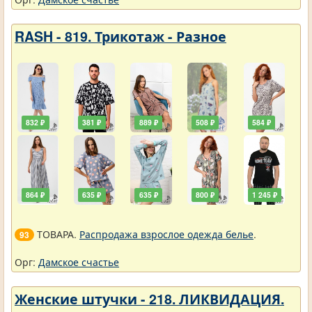
RASH - 819. Трикотаж - Разное
832 ₽
381 ₽
889 ₽
508 ₽
584 ₽
864 ₽
635 ₽
635 ₽
800 ₽
1 245 ₽
ТОВАРА.
Распродажа взрослое одежда белье
.
93
Орг:
Дамское счастье
Женские штучки - 218. ЛИКВИДАЦИЯ.