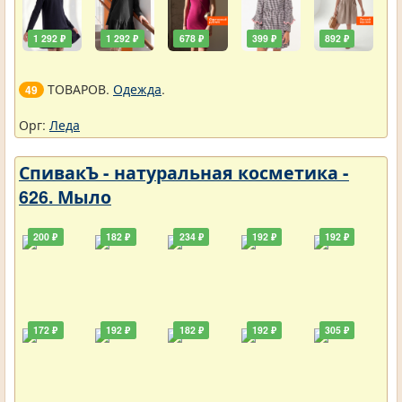
1 292 ₽
1 292 ₽
678 ₽
399 ₽
892 ₽
ТОВАРОВ.
Одежда
.
49
Орг:
Леда
СпивакЪ - натуральная косметика -
626. Мыло
200 ₽
182 ₽
234 ₽
192 ₽
192 ₽
172 ₽
192 ₽
182 ₽
192 ₽
305 ₽