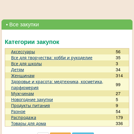
• Все закупки
Категории закупок
Аксессуары
56
Все для творчества: хобби и рукоделие
35
Все для школы
3
Детям
34
Женщинам
314
Здоровье и красота: медтехника, косметика,
99
парфюмерия
Мужчинам
27
Новогодние закупки
5
Продукты питания
9
Разное
54
Распродажа
179
Товары для дома
336