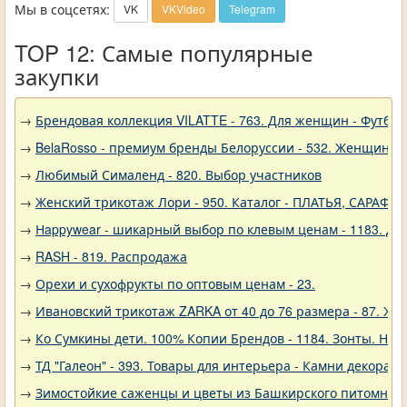
Мы в соцсетях:
VK
VKVideo
Telegram
TOP 12: Самые популярные
закупки
→
Брендовая коллекция VILATTE - 763. Для женщин - Футбол
→
BelaRosso - премиум бренды Белоруссии - 532. Женщина
→
Любимый Сималенд - 820. Выбор участников
→
Женский трикотаж Лори - 950. Каталог - ПЛАТЬЯ, САРАФА
→
Нappywear - шикарный выбор по клевым ценам - 1183. Дев
→
RASH - 819. Распродажа
→
Орехи и сухофрукты по оптовым ценам - 23.
→
Ивановский трикотаж ZARKA от 40 до 76 размера - 87. Же
→
Ко Сумкины дети. 100% Копии Брендов - 1184. Зонты. Нов
→
ТД "Галеон" - 393. Товары для интерьера - Камни декорат
→
Зимостойкие саженцы и цветы из Башкирского питомника 