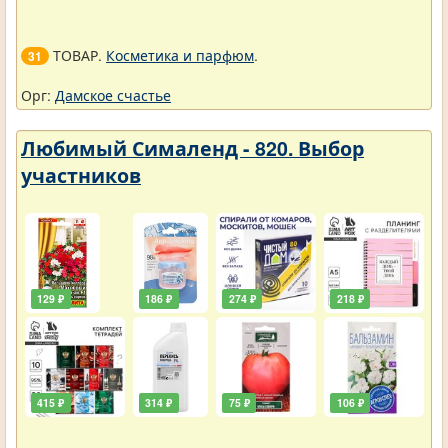
ТОВАР.
Косметика и парфюм
.
31
Орг:
Дамское счастье
Любимый Сималенд - 820. Выбор
участников
129 ₽
186 ₽
274 ₽
218 ₽
415 ₽
314 ₽
75 ₽
106 ₽