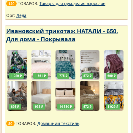
ТОВАРОВ.
Товары для рукоделия взрослое
.
140
Орг:
Леда
Ивановский трикотаж НАТАЛИ - 650.
Для дома - Покрывала
1 029 ₽
1 861 ₽
775 ₽
572 ₽
699 ₽
895 ₽
933 ₽
14 580 ₽
572 ₽
1 029 ₽
ТОВАРОВ.
Домашний текстиль
.
80