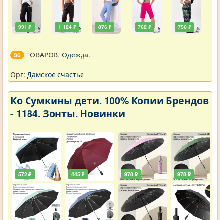
991 ₽
1 124 ₽
876 ₽
762 ₽
756 ₽
ТОВАРОВ.
Одежда
.
36
Орг:
Дамское счастье
Ко Сумкины дети. 100% Копии Брендов
- 1184. Зонты. Новинки
572 ₽
445 ₽
978 ₽
978 ₽