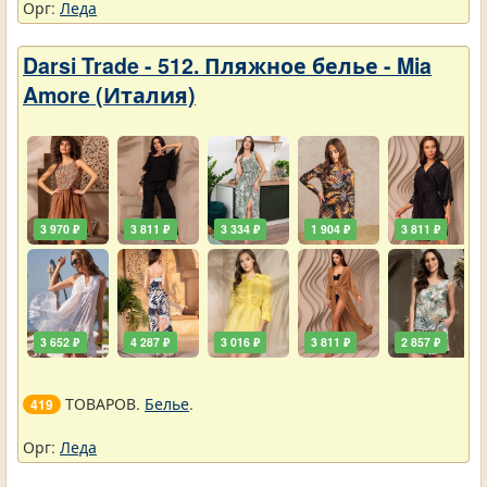
Орг:
Леда
Darsi Trade - 512. Пляжное белье - Mia
Amore (Италия)
3 970 ₽
3 811 ₽
3 334 ₽
1 904 ₽
3 811 ₽
3 652 ₽
4 287 ₽
3 016 ₽
3 811 ₽
2 857 ₽
ТОВАРОВ.
Белье
.
419
Орг:
Леда