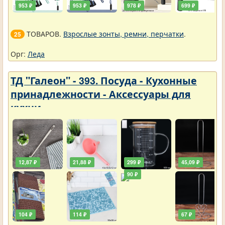
953 ₽
953 ₽
978 ₽
699 ₽
ТОВАРОВ.
Взрослые зонты, ремни, перчатки
.
25
Орг:
Леда
ТД "Галеон" - 393. Посуда - Кухонные
принадлежности - Аксессуары для
кухни
12,87 ₽
21,88 ₽
299 ₽
45,09 ₽
90 ₽
104 ₽
114 ₽
67 ₽