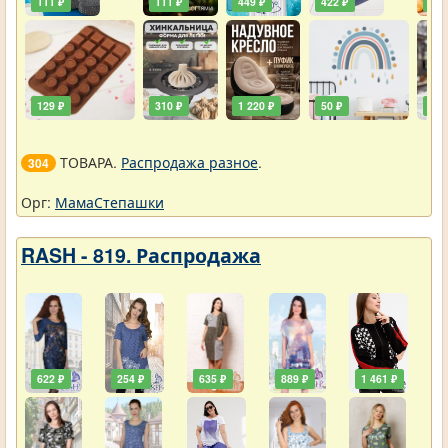
111 ₽
111 ₽
449 ₽
422 ₽
240
129 ₽
310 ₽
1 220 ₽
50 ₽
748
ТОВАРА.
Распродажа разное
.
304
Орг:
МамаСтепашки
RASH - 819. Распродажа
622 ₽
254 ₽
635 ₽
889 ₽
1 461 ₽