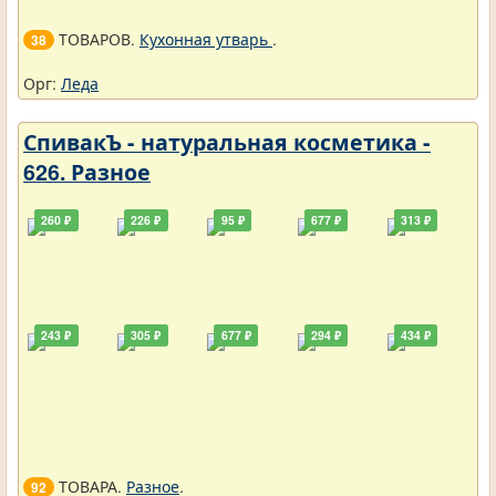
ТОВАРОВ.
Кухонная утварь
.
38
Орг:
Леда
СпивакЪ - натуральная косметика -
626. Разное
260 ₽
226 ₽
95 ₽
677 ₽
313 ₽
243 ₽
305 ₽
677 ₽
294 ₽
434 ₽
ТОВАРА.
Разное
.
92