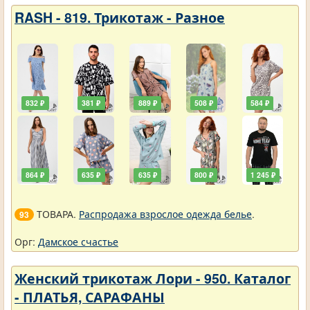
RASH - 819. Трикотаж - Разное
832 ₽
381 ₽
889 ₽
508 ₽
584 ₽
864 ₽
635 ₽
635 ₽
800 ₽
1 245 ₽
ТОВАРА.
Распродажа взрослое одежда белье
.
93
Орг:
Дамское счастье
Женский трикотаж Лори - 950. Каталог
- ПЛАТЬЯ, САРАФАНЫ