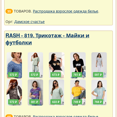
ТОВАРОВ.
Распродажа взрослое одежда белье
.
35
Орг:
Дамское счастье
RASH - 819. Трикотаж - Майки и
футболки
572 ₽
572 ₽
673 ₽
781 ₽
597 ₽
572 ₽
381 ₽
622 ₽
749 ₽
768 ₽
ТОВАРОВ.
Распродажа взрослое одежда белье
.
65