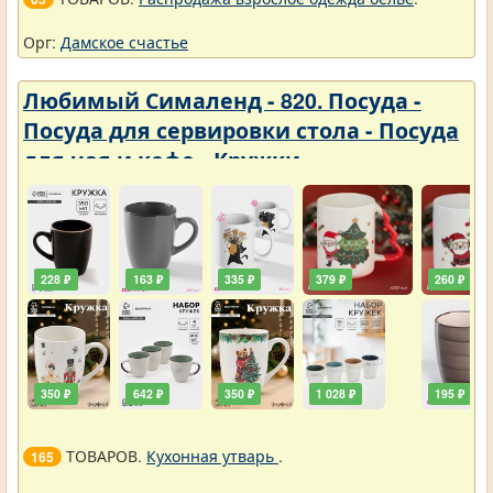
Орг:
Дамское счастье
Любимый Сималенд - 820. Посуда -
Посуда для сервировки стола - Посуда
для чая и кофе - Кружки
228 ₽
163 ₽
335 ₽
379 ₽
260 ₽
350 ₽
642 ₽
350 ₽
1 028 ₽
195 ₽
ТОВАРОВ.
Кухонная утварь
.
165