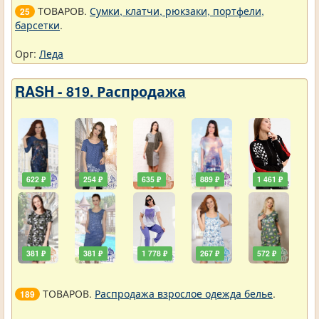
ТОВАРОВ.
Сумки, клатчи, рюкзаки, портфели,
25
барсетки
.
Орг:
Леда
RASH - 819. Распродажа
622 ₽
254 ₽
635 ₽
889 ₽
1 461 ₽
381 ₽
381 ₽
1 778 ₽
267 ₽
572 ₽
ТОВАРОВ.
Распродажа взрослое одежда белье
.
189