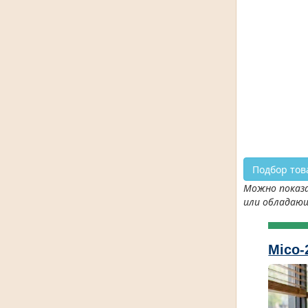
Подбор тов
Можно показа
или обладаю
Mico-