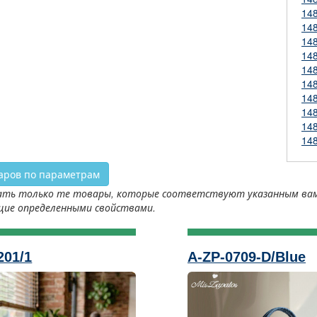
14
14
14
14
14
14
14
14
14
14
аров по параметрам
ть только те товары, которые соответствуют указанным вами 
щие определенными свойствами.
201/1
A-ZP-0709-D/Blue