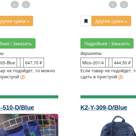
<
>
<
>
ругие сумки
Другие сумки
бнее / Заказать
Подробнее / Заказать
ты
Варианты
05-Blue
647,70 ₽
Mico-201/4
444,50 ₽
вар не подойдет, то можно
Если товар не подойдет, 
 пристрой
сдать в пристрой
-510-D/Blue
K2-Y-309-D/Blue