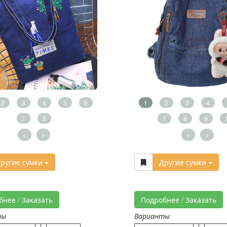
2
3
4
5
6
1
2
3
4
7
8
7
8
9
<
>
<
>
ругие сумки
Другие сумки
бнее / Заказать
Подробнее / Заказать
ты
Варианты