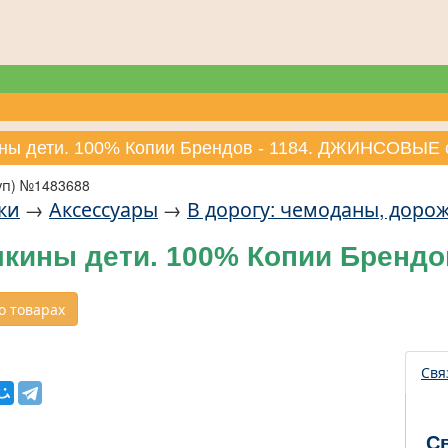
ины дети. 100% Копии Брендов - 1184. ДЖИНСОВЫЕ 
уп) №1483688
ки
→
Аксессуары
→
В дорогу: чемоданы, доро
мкины дети. 100% Копии Бренд
 товарах
Свя
С