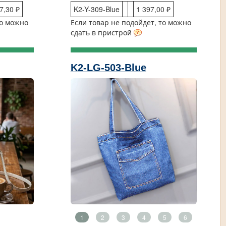
7,30 ₽
K2-Y-309-Blue
1 397,00 ₽
то можно
Если товар не подойдет, то можно
сдать в пристрой
K2-LG-503-Blue
1
2
3
4
5
6