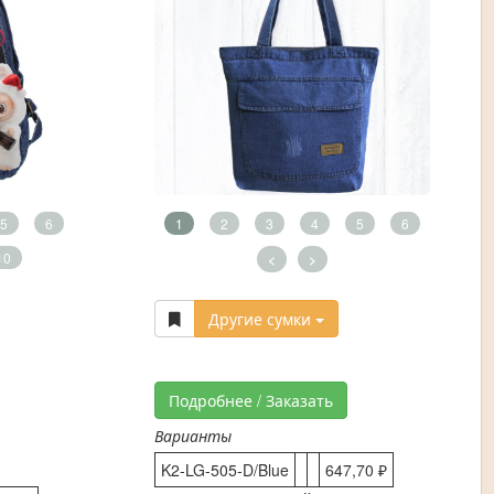
5
6
1
2
3
4
5
6
10
<
>
Другие сумки
Подробнее / Заказать
Варианты
K2-LG-505-D/Blue
647,70 ₽