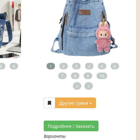
5
6
1
2
3
4
5
6
7
8
9
10
<
>
Другие сумки
Подробнее / Заказать
Варианты