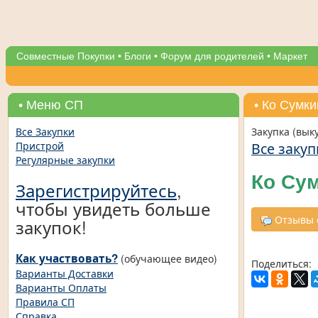
Совместные Покупки
•
Блоги
•
Форум для родителей
•
Маркет
• Меню СП
• Ко Сумк
Все Закупки
Закупка (вык
Все закуп
Пристрой
Регулярные закупки
Ко Су
Зарегистрируйтесь
,
чтобы увидеть больше
Отзывы о
закупок!
Как участвовать?
(обучающее видео)
Поделиться:
Варианты Доставки
Варианты Оплаты
Правила СП
Справка