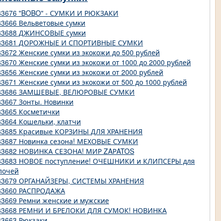
83676 "BOBO" - СУМКИ И РЮКЗАКИ
83666 Вельветовые сумки
83688 ДЖИНСОВЫЕ сумки
83681 ДОРОЖНЫЕ И СПОРТИВНЫЕ СУМКИ
83672 Женские сумки из экокожи до 500 рублей
83670 Женские сумки из экокожи от 1000 до 2000 рублей
83656 Женские сумки из экокожи от 2000 рублей
83671 Женские сумки из экокожи от 500 до 1000 рублей
83686 ЗАМШЕВЫЕ, ВЕЛЮРОВЫЕ СУМКИ
83667 Зонты. Новинки
83665 Косметички
83664 Кошельки, клатчи
83685 Красивые КОРЗИНЫ ДЛЯ ХРАНЕНИЯ
83687 Новинка сезона! МЕХОВЫЕ СУМКИ
83682 НОВИНКА СЕЗОНА! МИР ZAРATOS
83683 НОВОЕ поступление! ОЧЕШНИКИ и КЛИПСЕРЫ для
лочей
83679 ОРГАНАЙЗЕРЫ, СИСТЕМЫ ХРАНЕНИЯ
83660 РАСПРОДАЖА
83669 Ремни женские и мужские
83668 РЕМНИ И БРЕЛОКИ ДЛЯ СУМОК! НОВИНКА
83663 Рюкзаки