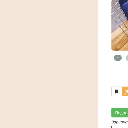
1
Д
Подро
Вариан