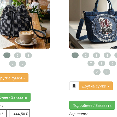
1
2
3
1
2
3
4
7
8
9
<
>
<
>
ругие сумки
Другие сумки
бнее / Заказать
Подробнее / Заказать
ты
1/1
444,50 ₽
Варианты