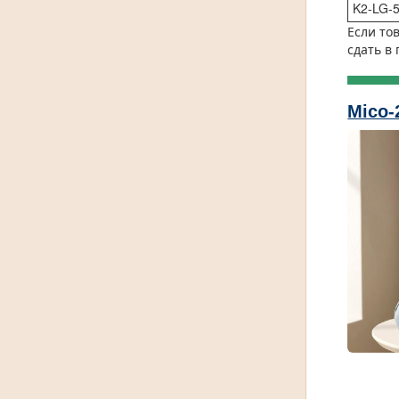
K2-LG-5
Если то
сдать в
Mico-