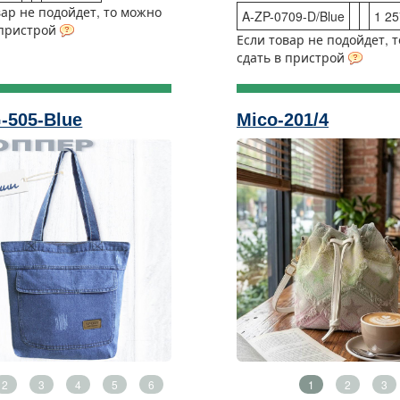
вар не подойдет, то можно
A-ZP-0709-D/Blue
1 25
 пристрой
Если товар не подойдет, 
сдать в пристрой
-505-Blue
Mico-201/4
2
3
4
5
6
1
2
3