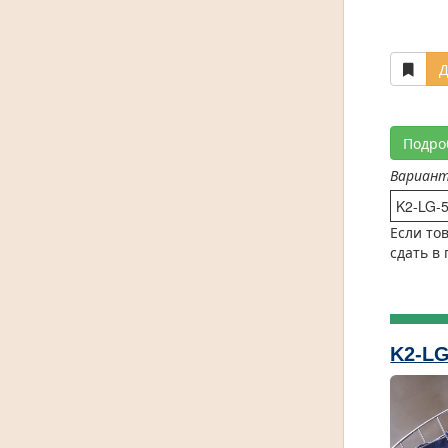
Д
Подро
Вариан
K2-LG-5
Если то
сдать в
K2-LG