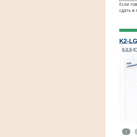
Если то
сдать в
K2-LG
1