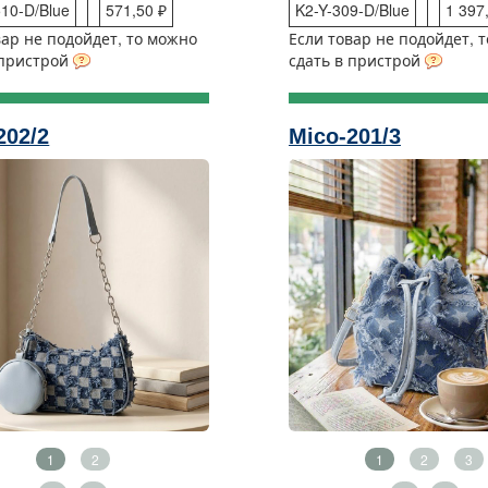
10-D/Blue
571,50 ₽
K2-Y-309-D/Blue
1 397
вар не подойдет, то можно
Если товар не подойдет, 
 пристрой
сдать в пристрой
202/2
Mico-201/3
1
2
1
2
3