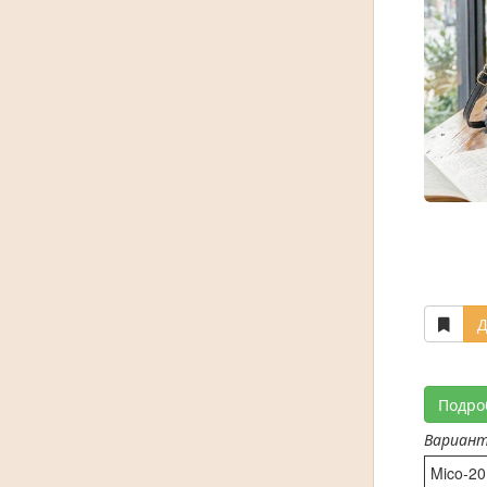
Д
Подро
Вариан
Mico-20