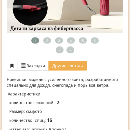
1
2
3
4
5
6
<
>
Закладки
Другие зонты
Новейшая модель с усиленного зонта, разработанного
спецально для дождя, снегопада и порывов ветра.
Характеристики:
- количество сложений -
3
- Размер: см.фото
16
- количество -спиц:
- материал:
эпонж ( Япония )