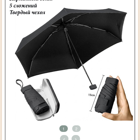
1
2
<
>