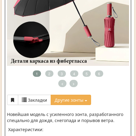
1
2
3
4
5
6
<
>
Закладки
Другие зонты
Новейшая модель с усиленного зонта, разработанного
спецально для дождя, снегопада и порывов ветра.
Характеристики: