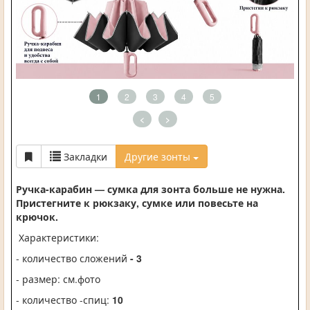
1
2
3
4
5
<
>
Закладки
Другие зонты
Ручка-карабин — сумка для зонта больше не нужна.
Пристегните к рюкзаку, сумке или повесьте на
крючок.
Характеристики:
- количество сложений
- 3
- размер: см.фото
- количество -спиц:
10