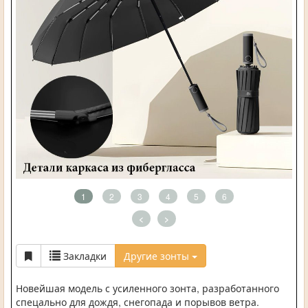
1
2
3
4
5
6
<
>
Закладки
Другие зонты
Новейшая модель с усиленного зонта, разработанного
спецально для дождя, снегопада и порывов ветра.