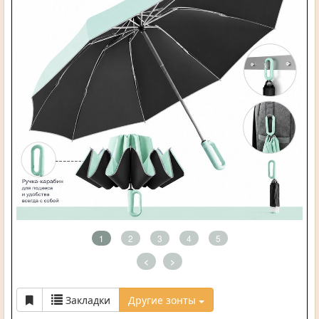
1
2
3
4
5
<
>
Закладки
Другие зонты