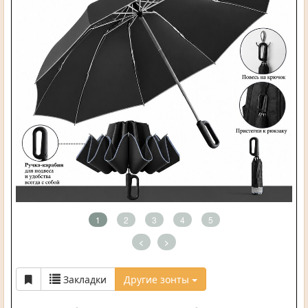
1
2
3
4
5
<
>
Закладки
Другие зонты