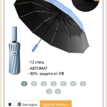
1
2
3
4
5
6
7
<
>
Закладки
Другие зонты