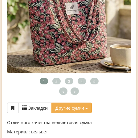
1
2
3
4
5
<
>
Закладки
Другие сумки
Отличного качества вельветовая сумка
Материал: вельвет