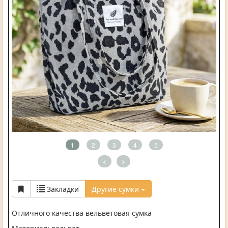
1
2
3
4
5
<
>
Закладки
Другие сумки
Отличного качества вельветовая сумка
Материал: вельвет