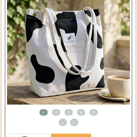
1
2
3
4
5
<
>