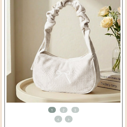
1
2
3
<
>