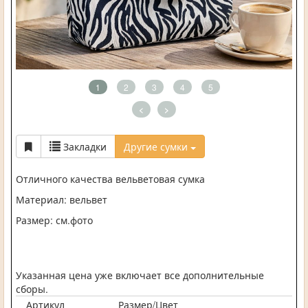
1
2
3
4
5
<
>
Закладки
Другие сумки
Отличного качества вельветовая сумка
Материал: вельвет
Размер: см.фото
Указанная цена уже включает все дополнительные
сборы.
Артикул
Размер/Цвет