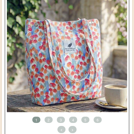
1
2
3
4
5
6
<
>