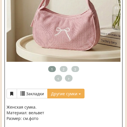
1
2
3
<
>
Закладки
Другие сумки
Женская сумка.
Материал: вельвет
Размер: см.фото