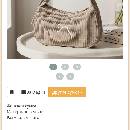
1
2
3
<
>
Закладки
Другие сумки
Женская сумка.
Материал: вельвет
Размер: см.фото