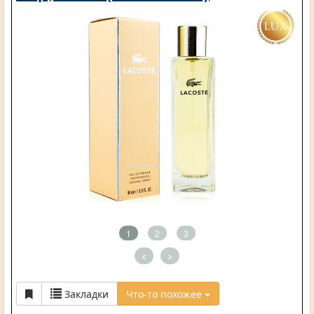
1
2
3
<
>
Закладки
Что-то похожее