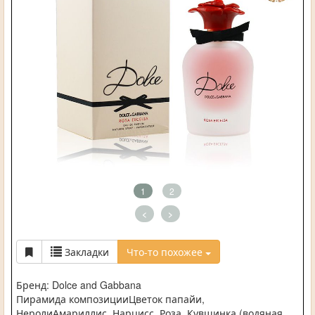
1
2
<
>
Закладки
Что-то похожее
Бренд: Dolce and Gabbana
Пирамида композицииЦветок папайи,
НеролиАмариллис, Нарцисс, Роза, Кувшинка (водяная