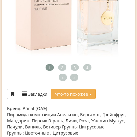
1
2
3
4
<
>
Закладки
Что-то похожее
Бренд: Armaf (ОАЭ)
Пирамида композиции Апельсин, Бергамот, Грейпфрут,
Мандарин, Персик Герань, Личи, Роза, Жасмин Мускус,
Пачули, Ваниль, Ветивер Группы Цитрусовые
Группы: Цветочные , Цитрусовые