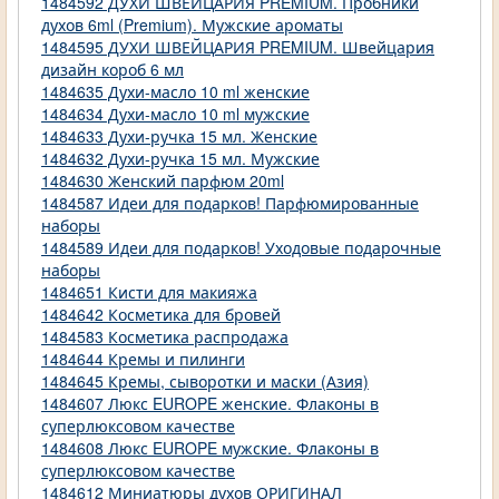
1484592 ДУХИ ШВЕЙЦАРИЯ PREMIUM. Пробники
духов 6ml (Premium). Мужские ароматы
1484595 ДУХИ ШВЕЙЦАРИЯ PREMIUM. Швейцария
дизайн короб 6 мл
1484635 Духи-масло 10 ml женские
1484634 Духи-масло 10 ml мужские
1484633 Духи-ручка 15 мл. Женские
1484632 Духи-ручка 15 мл. Мужские
1484630 Женский парфюм 20ml
1484587 Идеи для подарков! Парфюмированные
наборы
1484589 Идеи для подарков! Уходовые подарочные
наборы
1484651 Кисти для макияжа
1484642 Косметика для бровей
1484583 Косметика распродажа
1484644 Кремы и пилинги
1484645 Кремы, сыворотки и маски (Азия)
1484607 Люкс EUROPE женские. Флаконы в
суперлюксовом качестве
1484608 Люкс EUROPE мужские. Флаконы в
суперлюксовом качестве
1484612 Миниатюры духов ОРИГИНАЛ