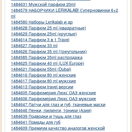
1484631 Мужской парфюм 20ml
1484579 НАБОРЧИКИ LERIKALAB! Суперновинки 6+2
ml
1484580 Наборы Lerikalab и др
1484628 Парфюм 25 ml (квадратные)
1484629 Парфюм 25ml (круглые)
1484614 Парфюм 3 в 1 Travel
1484627 Парфюм 33 ml
1484626 Парфюм 35 ml (треугольник)
1484585 Парфюм 35ml распродажа
1484625 Парфюм 40 ml (LUX Europe)
1484621 Парфюм 55ml (Dubai)
1484616 Парфюм 80 ml женские
1484617 Парфюм 80 ml мужские
1484613 Парфюм travel версии
1484605 Парфюмерия Люкс ОАЭ женские
1484606 Парфюмерия Люкс ОАЭ мужские
1484647 Патчи для глаз и губ, тканевые маски
1484646 Пенки, пилинги, тоники (Азия)
1484639 Подводки и тушь для глаз
1484641 Помады для губ
1484609 Премиум качество аналогов женской