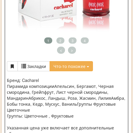
1
2
3
4
<
>
Закладки
Что-то похожее
Бренд: Cacharel
Пирамида композицииАпельсин, Бергамот, Черная
смородина, Грейпфрут, Лист черной смородины,
МандаринАбрикос, Ландыш, Роза, Жасмин, ЛилияАмбра,
Бобы тонка, Кедр, Мускус, ВанильГруппы Фруктовые
Цветочные
Группы: Цветочные , Фруктовые
Указанная цена уже включает все дополнительные