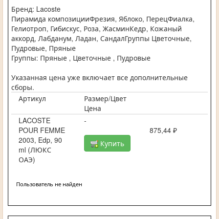
Бренд: Lacoste
Пирамида композицииФрезия, Яблоко, ПерецФиалка,
Гелиотроп, Гибискус, Роза, ЖасминКедр, Кожаный
аккорд, Лабданум, Ладан, СандалГруппы Цветочные,
Пудровые, Пряные
Группы: Пряные , Цветочные , Пудровые
Указанная цена уже включает все дополнительные
сборы.
Артикул
Размер/Цвет
Цена
LACOSTE
-
POUR FEMME
875,44 ₽
2003, Edp, 90
Купить
ml (ЛЮКС
ОАЭ)
Пользователь не найден