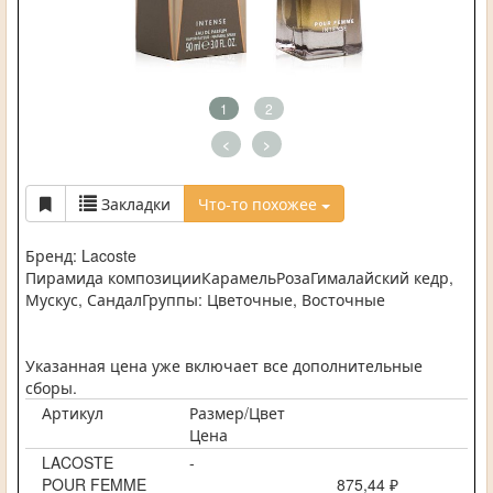
1
2
<
>
Закладки
Что-то похожее
Бренд: Lacoste
Пирамида композицииКарамельРозаГималайский кедр,
Мускус, СандалГруппы: Цветочные, Восточные
Указанная цена уже включает все дополнительные
сборы.
Артикул
Размер/Цвет
Цена
LACOSTE
-
POUR FEMME
875,44 ₽