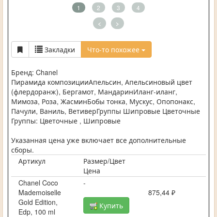
1
2
3
4
<
>
Закладки
Что-то похожее
Бренд: Chanel
Пирамида композицииАпельсин, Апельсиновый цвет
(флердоранж), Бергамот, МандаринИланг-иланг,
Мимоза, Роза, ЖасминБобы тонка, Мускус, Опопонакс,
Пачули, Ваниль, ВетиверГруппы Шипровые Цветочные
Группы: Цветочные , Шипровые
Указанная цена уже включает все дополнительные
сборы.
Артикул
Размер/Цвет
Цена
Chanel Coco
-
Mademoiselle
875,44 ₽
Gold Edition,
Купить
Edp, 100 ml