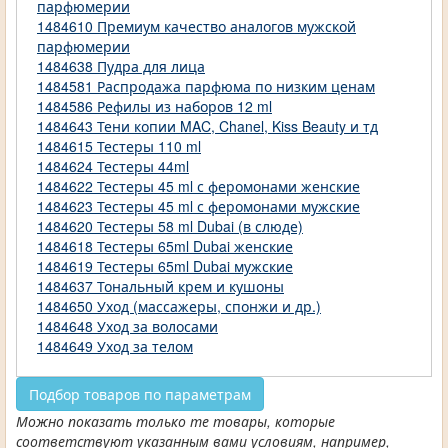
парфюмерии
1484610 Премиум качество аналогов мужской
парфюмерии
1484638 Пудра для лица
1484581 Распродажа парфюма по низким ценам
1484586 Рефилы из наборов 12 ml
1484643 Тени копии MAC, Chanel, Kiss Beauty и тд
1484615 Тестеры 110 ml
1484624 Тестеры 44ml
1484622 Тестеры 45 ml с феромонами женские
1484623 Тестеры 45 ml с феромонами мужские
1484620 Тестеры 58 ml Dubai (в слюде)
1484618 Тестеры 65ml Dubai женские
1484619 Тестеры 65ml Dubai мужские
1484637 Тональный крем и кушоны
1484650 Уход (массажеры, спонжи и др.)
1484648 Уход за волосами
1484649 Уход за телом
Подбор товаров по параметрам
Можно показать только те товары, которые
соответствуют указанным вами условиям, например,