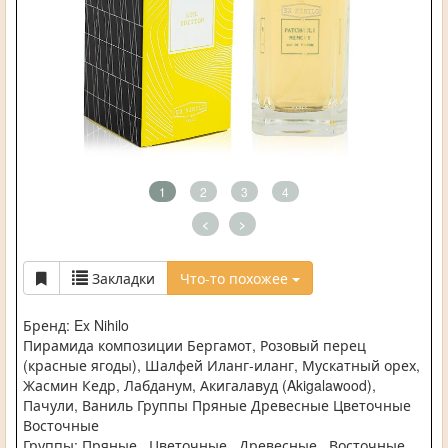
1
2
3
4
<
>
Закладки
Что-то похожее
Бренд: Ex Nihilo
Пирамида композиции Бергамот, Розовый перец
(красные ягоды), Шалфей Иланг-иланг, Мускатный орех,
Жасмин Кедр, Лабданум, Акигалавуд (Akigalawood),
Пачули, Ваниль Группы Пряные Древесные Цветочные
Восточные
Группы: Пряные , Цветочные , Древесные , Восточные