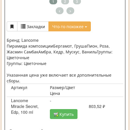
1
2
3
<
>
Закладки
Что-то похожее
Бренд: Lancome
Пирамида композицииБергамот, ГрушаПион, Роза,
Жасмин СамбакАмбра, Кедр, Мускус, ВанильГруппы:
Цветочные
Группы: Цветочные
Указанная цена уже включает все дополнительные
сборы.
Артикул
Размер/Цвет
Цена
Lancome
-
Miracle Secret,
803,52 ₽
Edp, 100 ml
Купить