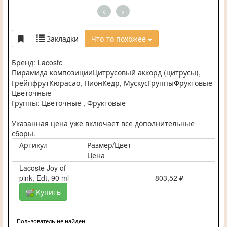
<
>
Закладки
Что-то похожее
Бренд: Lacoste
Пирамида композицииЦитрусовый аккорд (цитрусы),
ГрейпфрутКюрасао, ПионКедр, МускусГруппыФруктовые
Цветочные
Группы: Цветочные , Фруктовые
Указанная цена уже включает все дополнительные
сборы.
Артикул
Размер/Цвет
Цена
Lacoste Joy of
-
pink, Edt, 90 ml
803,52 ₽
Купить
Пользователь не найден