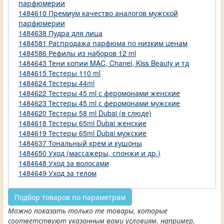
парфюмерии
1484610 Премиум качество аналогов мужской
парфюмерии
1484638 Пудра для лица
1484581 Распродажа парфюма по низким ценам
1484586 Рефилы из наборов 12 ml
1484643 Тени копии MAC, Chanel, Kiss Beauty и тд
1484615 Тестеры 110 ml
1484624 Тестеры 44ml
1484622 Тестеры 45 ml с феромонами женские
1484623 Тестеры 45 ml с феромонами мужские
1484620 Тестеры 58 ml Dubai (в слюде)
1484618 Тестеры 65ml Dubai женские
1484619 Тестеры 65ml Dubai мужские
1484637 Тональный крем и кушоны
1484650 Уход (массажеры, спонжи и др.)
1484648 Уход за волосами
1484649 Уход за телом
Подбор товаров по параметрам
Можно показать только те товары, которые
соответствуют указанным вами условиям, например,