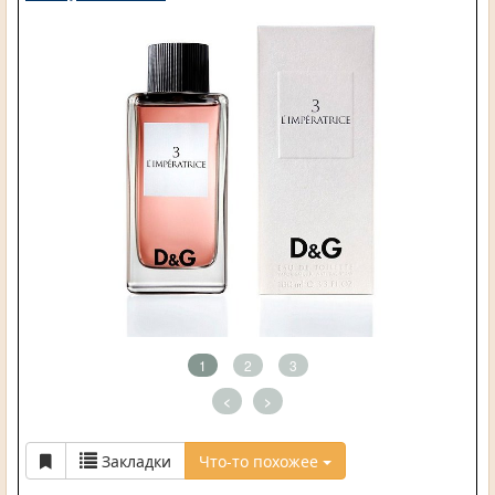
1
2
3
<
>
Закладки
Что-то похожее