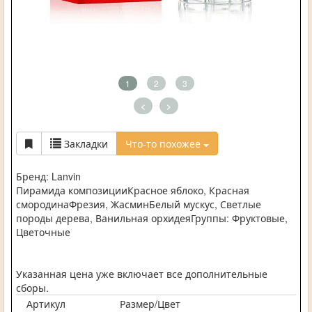
1
2
3
<
>
Закладки
Что-то похожее
Бренд: Lanvin
Пирамида композицииКрасное яблоко, Красная
смородинаФрезия, ЖасминБелый мускус, Светлые
породы дерева, Ванильная орхидеяГруппы: Фруктовые,
Цветочные
Указанная цена уже включает все дополнительные
сборы.
Артикул
Размер/Цвет