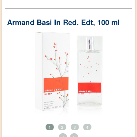
Armand Basi In Red, Edt, 100 ml
1
2
3
4