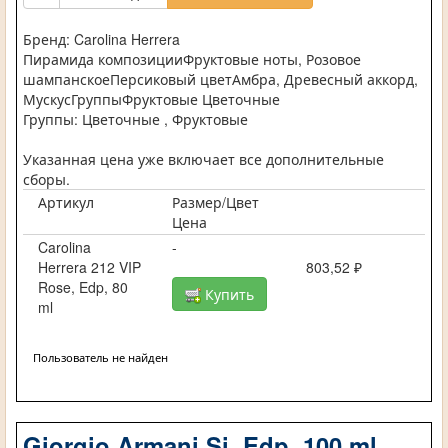
Бренд: Carolina Herrera
Пирамида композицииФруктовые ноты, Розовое
шампанскоеПерсиковый цветАмбра, Древесный аккорд,
МускусГруппыФруктовые Цветочные
Группы: Цветочные , Фруктовые
Указанная цена уже включает все дополнительные
сборы.
Артикул
Размер/Цвет
Цена
Carolina
-
Herrera 212 VIP
803,52 ₽
Rose, Edp, 80
Купить
ml
Пользователь не найден
Giorgio Armani Si, Edp, 100 ml