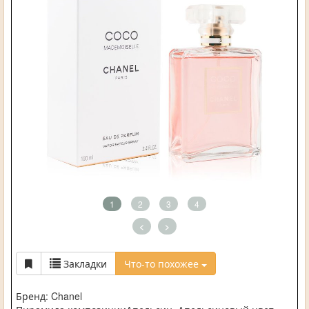
1
2
3
4
<
>
Закладки
Что-то похожее
Бренд: Chanel