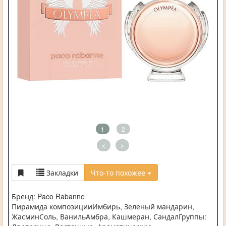
1
2
<
>
Закладки
Что-то похожее
Бренд: Paco Rabanne
Пирамида композицииИмбирь, Зеленый мандарин,
ЖасминСоль, ВанильАмбра, Кашмеран, СандалГруппы: