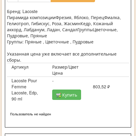
Бренд: Lacoste
Пирамида композицииФрезия, Яблоко, ПерецФиалка,
Гелиотроп, Гибискус, Роза, ЖасминКедр, Кожаный
аккорд, Лабданум, Ладан, СандалГруппыЦветочные,
Пудровые, Пряные
Группы: Пряные , Цветочные , Пудровые
Указанная цена уже включает все дополнительные
сборы.
Артикул
Размер/Цвет
Цена
Lacoste Pour
-
Femme
803,52 ₽
Lacoste, Edp,
Купить
90 ml
Пользователь не найден