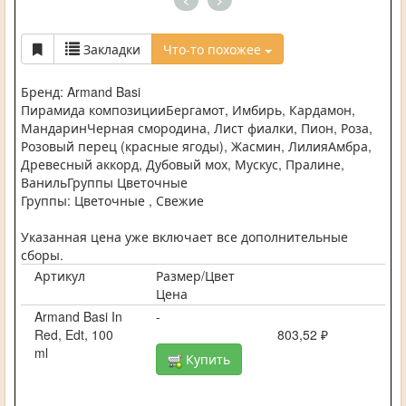
<
>
Закладки
Что-то похожее
Бренд: Armand Basi
Пирамида композицииБергамот, Имбирь, Кардамон,
МандаринЧерная смородина, Лист фиалки, Пион, Роза,
Розовый перец (красные ягоды), Жасмин, ЛилияАмбра,
Древесный аккорд, Дубовый мох, Мускус, Пралине,
ВанильГруппы Цветочные
Группы: Цветочные , Свежие
Указанная цена уже включает все дополнительные
сборы.
Артикул
Размер/Цвет
Цена
Armand Basi In
-
Red, Edt, 100
803,52 ₽
ml
Купить