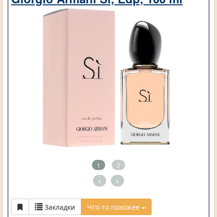
1
2
<
>
Закладки
Что-то похожее