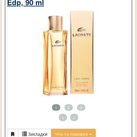
Edp, 90 ml
1
2
3
<
>
Закладки
Что-то похожее