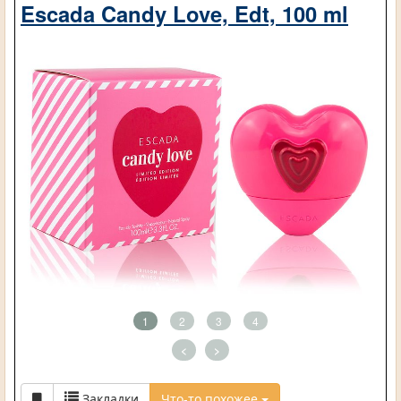
Escada Candy Love, Edt, 100 ml
1
2
3
4
<
>
Закладки
Что-то похожее