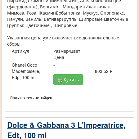
Пирамида композицииАпельсин, Апельсиновый цвет
(флердоранж), Бергамот, МандаринИланг-иланг,
Мимоза, Роза, ЖасминБобы тонка, Мускус, Опопонакс,
Пачули, Ваниль, ВетиверГруппы Шипровые Цветочные
Группы: Цветочные , Шипровые
Указанная цена уже включает все дополнительные
сборы.
Артикул
Размер/Цвет
Цена
Chanel Coco
-
Mademoiselle,
803,52 ₽
Edp, 100 ml
Купить
Пользователь не найден
Dolce & Gabbana 3 L'Imperatrice,
Edt, 100 ml