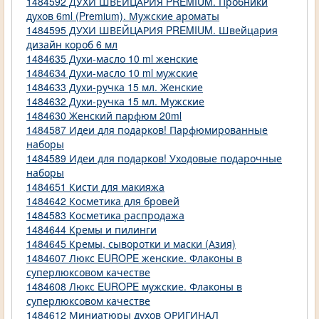
1484592 ДУХИ ШВЕЙЦАРИЯ PREMIUM. Пробники
духов 6ml (Premium). Мужские ароматы
1484595 ДУХИ ШВЕЙЦАРИЯ PREMIUM. Швейцария
дизайн короб 6 мл
1484635 Духи-масло 10 ml женские
1484634 Духи-масло 10 ml мужские
1484633 Духи-ручка 15 мл. Женские
1484632 Духи-ручка 15 мл. Мужские
1484630 Женский парфюм 20ml
1484587 Идеи для подарков! Парфюмированные
наборы
1484589 Идеи для подарков! Уходовые подарочные
наборы
1484651 Кисти для макияжа
1484642 Косметика для бровей
1484583 Косметика распродажа
1484644 Кремы и пилинги
1484645 Кремы, сыворотки и маски (Азия)
1484607 Люкс EUROPE женские. Флаконы в
суперлюксовом качестве
1484608 Люкс EUROPE мужские. Флаконы в
суперлюксовом качестве
1484612 Миниатюры духов ОРИГИНАЛ