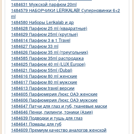
1484631 Мужской парфюм 20ml
1484579 НАБОРЧИКИ LERIKALAB! Суперновинки 6+2
ml
1484580 Наборы Lerikalab и др
1484628 Парфюм 25 ml (квадратные)
1484629 Парфюм 25ml (круглые)
1484614 Парфюм 3 в 1 Travel
1484627 Парфюм 33 ml
1484626 Парфюм 35 ml (треугольник)
1484585 Парфюм 35ml распродажа
1484625 Парфюм 40 ml (LUX Europe)
1484621 Парфюм 55ml (Dubai)
1484616 Парфюм 80 ml женские
1484617 Парфюм 80 ml мужские
1484613 Парфюм travel версии
1484605 Парфюмерия Люкс ОАЭ женские
1484606 Парфюмерия Люкс ОАЭ мужские
1484647 Патчи для глаз и губ, тканевые маски
1484646 Пенки, пилинги, тоники (Азия)
1484639 Подводки и тушь для глаз
1484641 Помады для губ
1484609 Премиум качество аналогов женской