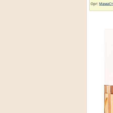
Орг:
МамаСт