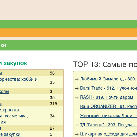
пки
TOP 13: Самые п
и закупок
ы
56
→
Любимый Сималенд - 820.
орчества: хобби и
35
→
Darsi Trade - 512. Чулочно
колы
3
→
RASH - 819. Почти даром
35
м
315
→
Ваш ORGANIZER - 91. Рас
и красота:
→
Женский трикотаж Лори - 
а, косметика,
34
рия
→
ТД "Галеон" - 393. Посуда
м
27
→
Шикарная одежда для дома,
е закупки
5