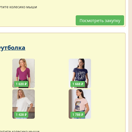
утите колесико мыши
Посмотреть закупку
Футболка
1 620 ₽
1 668 ₽
1 428 ₽
1 788 ₽
рутите колесико мыши