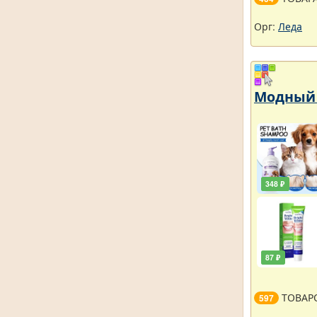
Орг:
Леда
Модный 
348 ₽
87 ₽
ТОВАР
597