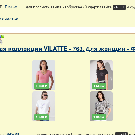
В.
Белье
.
Для пролистывания изображений удерживайте
и кр
shift
 счастье
я коллекция VILATTE - 763. Для женщин - 
1 380 ₽
1 668 ₽
1 548 ₽
1 908 ₽
А.
Одежда
.
Для пролистывания изображений удерживайте
и к
shift