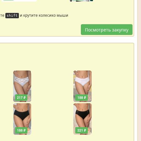
йте
и крутите колесико мыши
shift
Посмотреть закупку
217 ₽
188 ₽
188 ₽
221 ₽