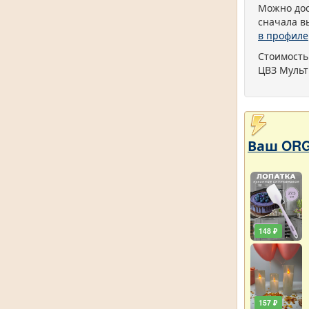
Можно дос
сначала в
в профиле
Стоимость
ЦВЗ Мульт
Ваш ORG
148 ₽
157 ₽