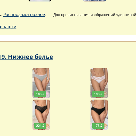
А.
Распродажа разное
.
Для пролистывания изображений удержива
епашки
19. Нижнее белье
188 ₽
198 ₽
224 ₽
173 ₽