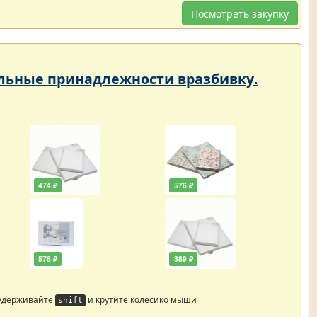
Посмотреть закупку
тельные принадлежности вразбивку.
474 ₽
576 ₽
576 ₽
389 ₽
 удерживайте
и крутите колесико мыши
shift