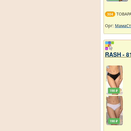
ТОВАР
304
Орг:
МамаСт
RASH - 8
198 ₽
198 ₽