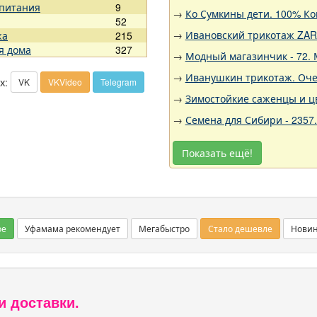
 питания
9
→
Ко Сумкины дети. 100% Ко
52
→
Ивановский трикотаж ZARK
жа
215
я дома
327
→
Модный магазинчик - 72. 
→
Иванушкин трикотаж. Оче
х:
VK
VKVideo
Telegram
→
Зимостойкие саженцы и цв
→
Семена для Сибири - 2357
Показать ещё!
ое
Уфамама рекомендует
Мегабыстро
Стало дешевле
Нови
и доставки.