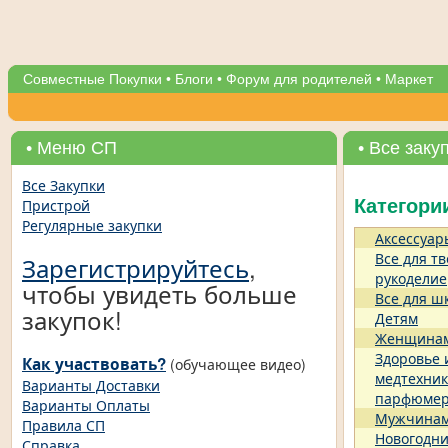
Совместные Покупки
•
Блоги
•
Форум для родителей
•
Маркет
• Меню СП
• Все заку
Все Закупки
Пристрой
Категори
Регулярные закупки
Аксессуар
Все для тв
Зарегистрируйтесь
,
рукоделие
чтобы увидеть больше
Все для ш
закупок!
Детям
Женщина
Здоровье 
Как участвовать?
(обучающее видео)
медтехник
Варианты Доставки
парфюме
Варианты Оплаты
Мужчина
Правила СП
Новогодни
Справка