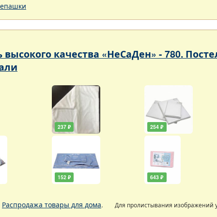
епашки
ь высокого качества «НеСаДен» - 780. Пос
али
237 ₽
254 ₽
152 ₽
643 ₽
.
Распродажа товары для дома
.
Для пролистывания изображений