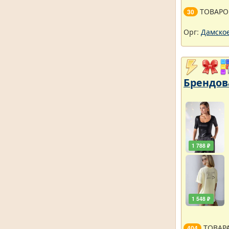
ТОВАРО
30
Орг:
Дамское
Брендова
1 788 ₽
1 548 ₽
ТОВАР
404