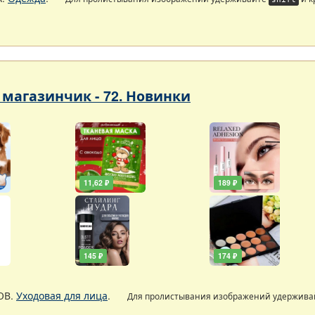
магазинчик - 72. Новинки
11,62 ₽
189 ₽
145 ₽
174 ₽
ОВ.
Уходовая для лица
.
Для пролистывания изображений удержив