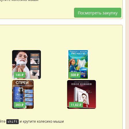
Посмотреть закупку
145 ₽
508 ₽
203 ₽
11,62 ₽
айте
и крутите колесико мыши
shift