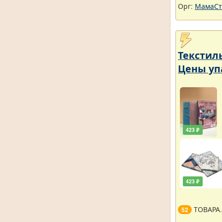
Орг:
МамаСт
Текстил
Цены уп
423 ₽
423 ₽
ТОВАРА
52