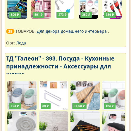
806 ₽
591 ₽
273 ₽
362 ₽
356 ₽
ТОВАРОВ.
Для декора домашнего интерьера
.
28
Орг:
Леда
ТД "Галеон" - 393. Посуда - Кухонные
принадлежности - Аксессуары для
кухни
123 ₽
89 ₽
11,68 ₽
123 ₽