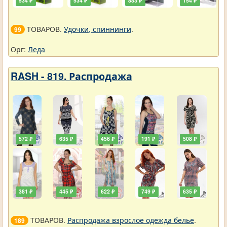
534 ₽
534 ₽
883 ₽
154 ₽
ТОВАРОВ.
Удочки, спиннинги
.
99
Орг:
Леда
RASH - 819. Распродажа
572 ₽
635 ₽
456 ₽
191 ₽
508 ₽
381 ₽
445 ₽
622 ₽
749 ₽
635 ₽
ТОВАРОВ.
Распродажа взрослое одежда белье
.
189