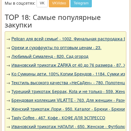
Мы в соцсетях:
VK
VKVideo
Telegram
TOP 18: Самые популярные
закупки
→
Pelican для всей семьи! - 1002. Финальная распродажа
→
Орехи и сухофрукты по оптовым ценам - 23.
→
Любимый Сималенд - 820. Сад огород
→
Ивановский трикотаж ZARKA от 40 до 76 размера - 87. Же
→
Ко Сумкины дети. 100% Копии Брендов - 1184. Сумки из н
→
Текстиль высокого качества «НеСаДен» - 780. Полотенца 
→
Турецкий трикотаж Беррак, Kota и не только - 559. Женщи
→
Брендовая коллекция VILATTE - 763. Для женщин - Разное
→
Женский трикотаж Лори - 950. Каталог - Брюки - Брюки к
→
Tasty Coffee - 467. Кофе - КОФЕ ДЛЯ ЭСПРЕССО
→
Ивановский трикотаж НАТАЛИ - 650. Женское - Футболки, 