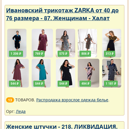
Ивановский трикотаж ZARKA от 40 до
76 размера - 87. Женщинам - Халат
1 206 ₽
769 ₽
575 ₽
806 ₽
313 ₽
544 ₽
544 ₽
544 ₽
494 ₽
1 181 ₽
ТОВАРОВ.
Распродажа взрослое одежда белье
.
13
Орг:
Леда
Женские штучки - 218. ЛИКВИДАЦИЯ.