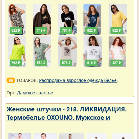
622 ₽
749 ₽
781 ₽
622 ₽
622 ₽
762 ₽
584 ₽
578 ₽
616 ₽
427 ₽
ТОВАРОВ.
Распродажа взрослое одежда белье
.
65
Орг:
Дамское счастье
Женские штучки - 218. ЛИКВИДАЦИЯ.
Термобелье OXOUNO. Мужское и
женское