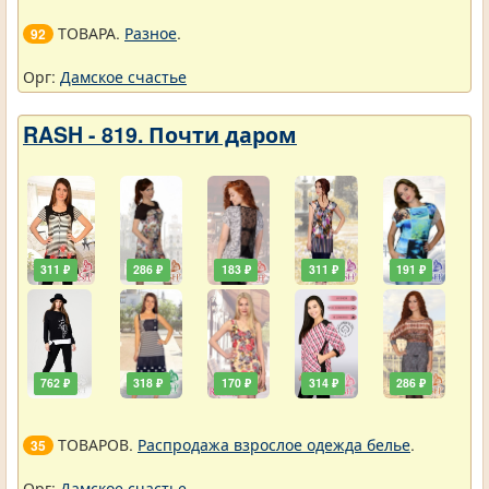
ТОВАРА.
Разное
.
92
Орг:
Дамское счастье
RASH - 819. Почти даром
311 ₽
286 ₽
183 ₽
311 ₽
191 ₽
762 ₽
318 ₽
170 ₽
314 ₽
286 ₽
ТОВАРОВ.
Распродажа взрослое одежда белье
.
35
Орг:
Дамское счастье