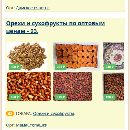
Орг:
Дамское счастье
Орехи и сухофрукты по оптовым
ценам - 23.
409 ₽
244 ₽
238 ₽
158 ₽
119 ₽
198 ₽
ТОВАРА.
Орехи и сухофрукты
.
62
Орг:
МамаСтепашки