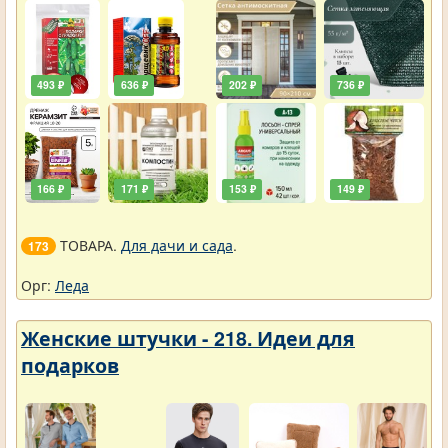
493 ₽
636 ₽
202 ₽
736 ₽
166 ₽
171 ₽
153 ₽
149 ₽
ТОВАРА.
Для дачи и сада
.
173
Орг:
Леда
Женские штучки - 218. Идеи для
подарков