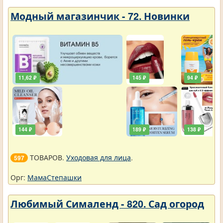
Модный магазинчик - 72. Новинки
11,62 ₽
145 ₽
94 ₽
144 ₽
189 ₽
138 ₽
ТОВАРОВ.
Уходовая для лица
.
597
Орг:
МамаСтепашки
Любимый Сималенд - 820. Сад огород