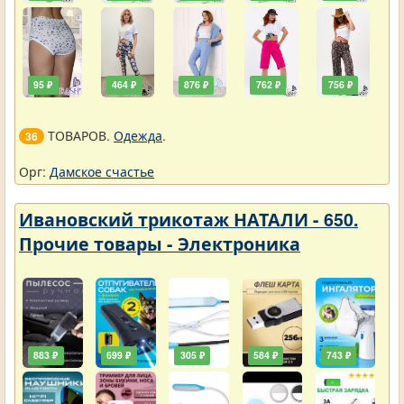
95 ₽
464 ₽
876 ₽
762 ₽
756 ₽
ТОВАРОВ.
Одежда
.
36
Орг:
Дамское счастье
Ивановский трикотаж НАТАЛИ - 650.
Прочие товары - Электроника
883 ₽
699 ₽
305 ₽
584 ₽
743 ₽