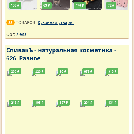
106 ₽
63 ₽
476 ₽
72 ₽
ТОВАРОВ.
Кухонная утварь
.
38
Орг:
Леда
СпивакЪ - натуральная косметика -
626. Разное
260 ₽
226 ₽
95 ₽
677 ₽
313 ₽
243 ₽
305 ₽
677 ₽
294 ₽
434 ₽