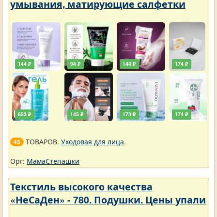
умывания, матирующие салфетки
144 ₽
94 ₽
144 ₽
174 ₽
653 ₽
145 ₽
173 ₽
174 ₽
ТОВАРОВ.
Уходовая для лица
.
45
Орг:
МамаСтепашки
Текстиль высокого качества
«НеСаДен» - 780. Подушки. Цены упали