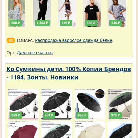
508 ₽
1 353 ₽
445 ₽
495 ₽
635 ₽
ТОВАРА.
Распродажа взрослое одежда белье
.
93
Орг:
Дамское счастье
Ко Сумкины дети. 100% Копии Брендов
- 1184. Зонты. Новинки
953 ₽
953 ₽
699 ₽
978 ₽