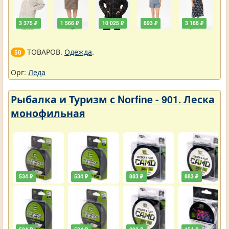
3 375 ₽
1 566 ₽
10 025 ₽
893 ₽
3 188 ₽
ТОВАРОВ.
Одежда
.
50
Орг:
Леда
Рыбалка и Туризм с Norfine - 901. Леска
монофильная
534 ₽
534 ₽
883 ₽
883 ₽