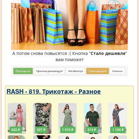
А потом снова повысятся :( Кнопка "
Стало дешевле
"
вам поможет
RASH - 819. Трикотаж - Разное
622 ₽
527 ₽
1 010 ₽
314 ₽
1 194 ₽