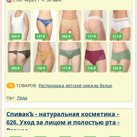
340 ₽
197 ₽
265 ₽
117 ₽
211 ₽
293 ₽
138 ₽
171 ₽
216 ₽
232 ₽
ТОВАРОВ.
Распродажа детское одежда белье
.
78
Орг:
Леда
СпивакЪ - натуральная косметика -
626. Уход за лицом и полостью рта -
Разное