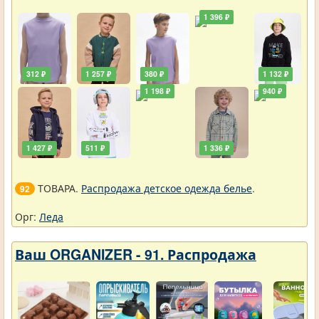
1 396 ₽
312 ₽
1 257 ₽
380 ₽
1 132 ₽
1 198 ₽
940 ₽
1 427 ₽
511 ₽
1 336 ₽
ТОВАРА.
Распродажа детское одежда белье
.
92
Орг:
Леда
Ваш ORGANIZER - 91. Распродажа