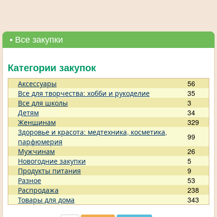
• Все закупки
Категории закупок
Аксессуары
56
Все для творчества: хобби и рукоделие
35
Все для школы
3
Детям
34
Женщинам
329
Здоровье и красота: медтехника, косметика,
99
парфюмерия
Мужчинам
26
Новогодние закупки
5
Продукты питания
9
Разное
53
Распродажа
238
Товары для дома
343