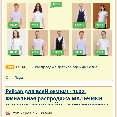
687 ₽
757 ₽
753 ₽
1 379 ₽
779 ₽
400 ₽
582 ₽
1 350 ₽
800 ₽
780 ₽
ТОВАРОВ.
Распродажа детское одежда белье
.
130
Орг:
Леда
Pelican для всей семьи! - 1002.
Финальная распродажа МАЛЬЧИКИ
ОДЕЖДА_99 ОНЛАЙН - Дети трикотаж -
Разное
Стоп через 7 ч. 36 мин.