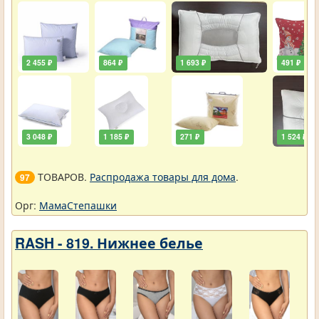
2 455 ₽
864 ₽
1 693 ₽
491 ₽
3 048 ₽
1 185 ₽
271 ₽
1 524 ₽
ТОВАРОВ.
Распродажа товары для дома
.
97
Орг:
МамаСтепашки
RASH - 819. Нижнее белье