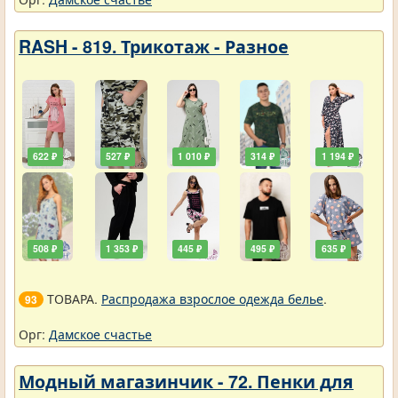
RASH - 819. Трикотаж - Разное
622 ₽
527 ₽
1 010 ₽
314 ₽
1 194 ₽
508 ₽
1 353 ₽
445 ₽
495 ₽
635 ₽
ТОВАРА.
Распродажа взрослое одежда белье
.
93
Орг:
Дамское счастье
Модный магазинчик - 72. Пенки для