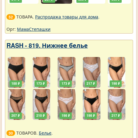
ТОВАРА.
Распродажа товары для дома
.
52
Орг:
МамаСтепашки
RASH - 819. Нижнее белье
188 ₽
173 ₽
173 ₽
217 ₽
198 ₽
207 ₽
210 ₽
198 ₽
198 ₽
217 ₽
ТОВАРОВ.
Белье
.
30