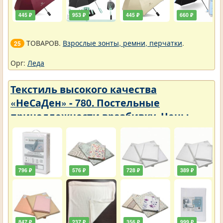
445 ₽
953 ₽
445 ₽
660 ₽
ТОВАРОВ.
Взрослые зонты, ремни, перчатки
.
25
Орг:
Леда
Текстиль высокого качества
«НеСаДен» - 780. Постельные
принадлежности вразбивку. Цены
упали
796 ₽
576 ₽
728 ₽
389 ₽
847 ₽
237 ₽
356 ₽
999 ₽