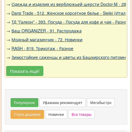
→
Одежда и изделия из верблюжьей шерсти Doctor-M - 288
→
Darsi Trade - 512. Женское корсетное белье - Sielei (Италия)
→
ТД "Галеон" - 393. Посуда - Посуда для кофе и чая - Разное
→
Ваш ORGANIZER - 91. Распродажа
→
Модный магазинчик - 72. Новинки
→
RASH - 819. Трикотаж - Разное
→
Зимостойкие саженцы и цветы из Башкирского питомника 
Показать ещё!
Популярное
Уфамама рекомендует
Мегабыстро
Стало дешевле
Новинки
Все товары