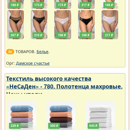
188 ₽
173 ₽
173 ₽
217 ₽
198 ₽
207 ₽
210 ₽
198 ₽
198 ₽
217 ₽
ТОВАРОВ.
Белье
.
30
Орг:
Дамское счастье
Текстиль высокого качества
«НеСаДен» - 780. Полотенца махровые.
Цены упали
229 ₽
500 ₽
643 ₽