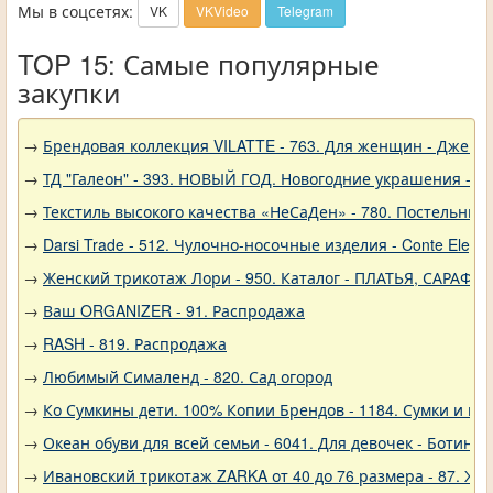
Мы в соцсетях:
VK
VKVideo
Telegram
TOP 15: Самые популярные
закупки
→
Брендовая коллекция VILATTE - 763. Для женщин - Джемп
→
ТД "Галеон" - 393. НОВЫЙ ГОД. Новогодние украшения - Р
→
Текстиль высокого качества «НеСаДен» - 780. Постельны
→
Darsi Trade - 512. Чулочно-носочные изделия - Conte Elega
→
Женский трикотаж Лори - 950. Каталог - ПЛАТЬЯ, САРАФА
→
Ваш ORGANIZER - 91. Распродажа
→
RASH - 819. Распродажа
→
Любимый Сималенд - 820. Сад огород
→
Ко Сумкины дети. 100% Копии Брендов - 1184. Сумки и кл
→
Океан обуви для всей семьи - 6041. Для девочек - Ботинки
→
Ивановский трикотаж ZARKA от 40 до 76 размера - 87. Же