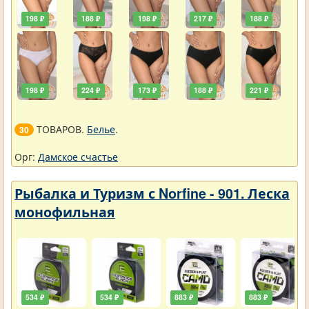
198 ₽
188 ₽
198 ₽
217 ₽
188 ₽
198 ₽
224 ₽
173 ₽
188 ₽
221 ₽
ТОВАРОВ.
Белье
.
30
Орг:
Дамское счастье
Рыбалка и Туризм с Norfine - 901. Леска
монофильная
534 ₽
534 ₽
883 ₽
883 ₽