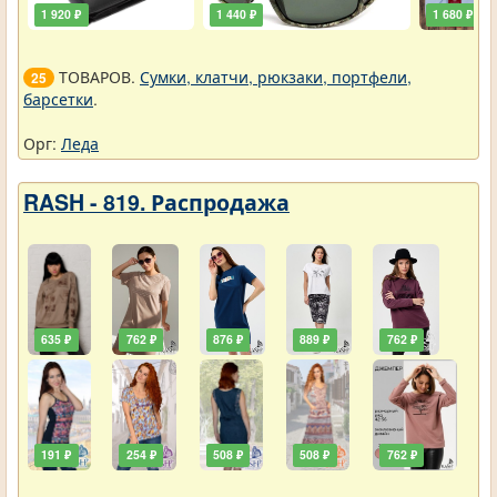
1 920 ₽
1 440 ₽
1 680 ₽
ТОВАРОВ.
Сумки, клатчи, рюкзаки, портфели,
25
барсетки
.
Орг:
Леда
RASH - 819. Распродажа
635 ₽
762 ₽
876 ₽
889 ₽
762 ₽
191 ₽
254 ₽
508 ₽
508 ₽
762 ₽