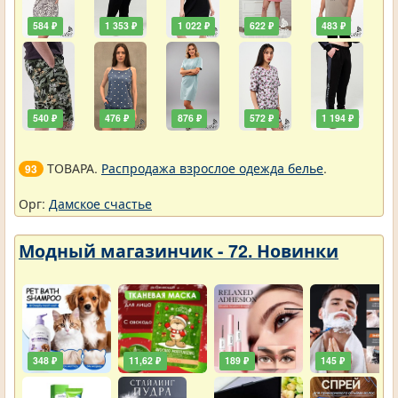
584 ₽
1 353 ₽
1 022 ₽
622 ₽
483 ₽
540 ₽
476 ₽
876 ₽
572 ₽
1 194 ₽
ТОВАРА.
Распродажа взрослое одежда белье
.
93
Орг:
Дамское счастье
Модный магазинчик - 72. Новинки
348 ₽
11,62 ₽
189 ₽
145 ₽