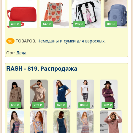
495 ₽
648 ₽
292 ₽
800 ₽
ТОВАРОВ.
Чемоданы и сумки для взрослых
.
30
Орг:
Леда
RASH - 819. Распродажа
635 ₽
762 ₽
876 ₽
889 ₽
762 ₽