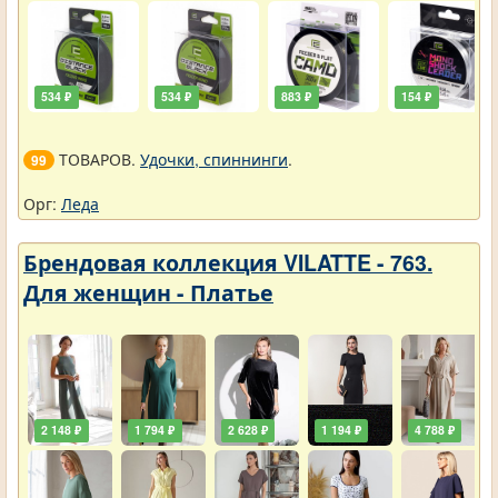
534 ₽
534 ₽
883 ₽
154 ₽
ТОВАРОВ.
Удочки, спиннинги
.
99
Орг:
Леда
Брендовая коллекция VILATTE - 763.
Для женщин - Платье
2 148 ₽
1 794 ₽
2 628 ₽
1 194 ₽
4 788 ₽