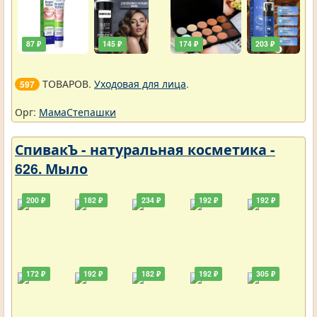
87 ₽
145 ₽
174 ₽
203 ₽
ТОВАРОВ.
Уходовая для лица
.
597
Орг:
МамаСтепашки
СпивакЪ - натуральная косметика -
626. Мыло
200 ₽
182 ₽
234 ₽
192 ₽
192 ₽
172 ₽
192 ₽
182 ₽
192 ₽
305 ₽