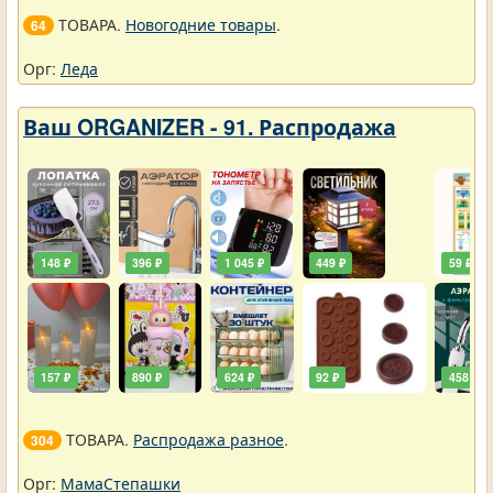
ТОВАРА.
Новогодние товары
.
64
Орг:
Леда
Ваш ORGANIZER - 91. Распродажа
148 ₽
396 ₽
1 045 ₽
449 ₽
59 ₽
157 ₽
890 ₽
624 ₽
92 ₽
458 ₽
ТОВАРА.
Распродажа разное
.
304
Орг:
МамаСтепашки