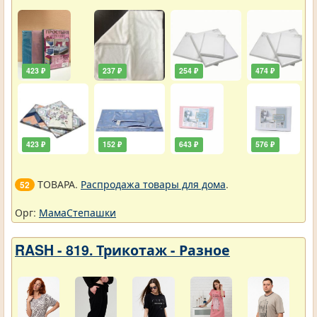
упали
423 ₽
237 ₽
254 ₽
474 ₽
423 ₽
152 ₽
643 ₽
576 ₽
ТОВАРА.
Распродажа товары для дома
.
52
Орг:
МамаСтепашки
RASH - 819. Трикотаж - Разное