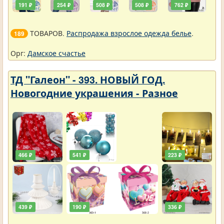
191 ₽
254 ₽
508 ₽
508 ₽
762 ₽
ТОВАРОВ.
Распродажа взрослое одежда белье
.
189
Орг:
Дамское счастье
ТД "Галеон" - 393. НОВЫЙ ГОД.
Новогодние украшения - Разное
466 ₽
541 ₽
223 ₽
439 ₽
190 ₽
336 ₽