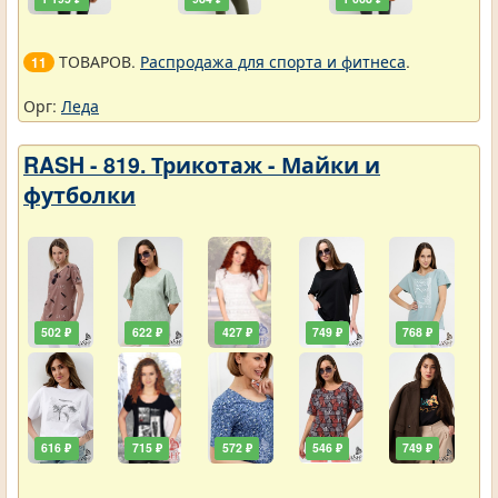
ТОВАРОВ.
Распродажа для спорта и фитнеса
.
11
Орг:
Леда
RASH - 819. Трикотаж - Майки и
футболки
502 ₽
622 ₽
427 ₽
749 ₽
768 ₽
616 ₽
715 ₽
572 ₽
546 ₽
749 ₽