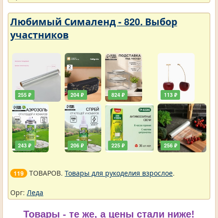
Любимый Сималенд - 820. Выбор
участников
255 ₽
204 ₽
824 ₽
113 ₽
243 ₽
206 ₽
225 ₽
256 ₽
ТОВАРОВ.
Товары для рукоделия взрослое
.
119
Орг:
Леда
Товары - те же, а цены стали ниже!