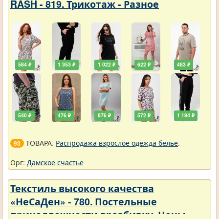
RASH - 819. Трикотаж - Разное
584 ₽
1 353 ₽
1 022 ₽
622 ₽
483 ₽
540 ₽
476 ₽
876 ₽
572 ₽
1 194 ₽
ТОВАРА.
Распродажа взрослое одежда белье
.
93
Орг:
Дамское счастье
Текстиль высокого качества
«НеСаДен» - 780. Постельные
принадлежности вразбивку. Цены