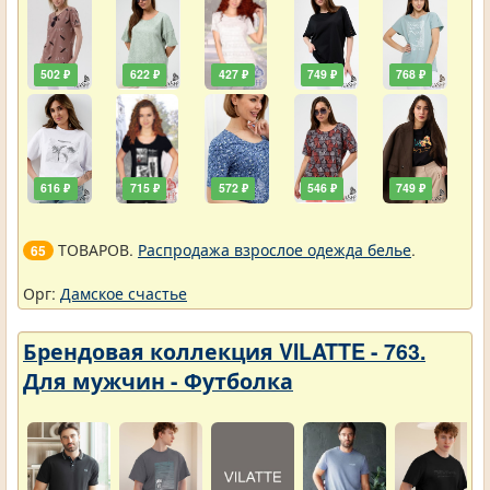
502 ₽
622 ₽
427 ₽
749 ₽
768 ₽
616 ₽
715 ₽
572 ₽
546 ₽
749 ₽
ТОВАРОВ.
Распродажа взрослое одежда белье
.
65
Орг:
Дамское счастье
Брендовая коллекция VILATTE - 763.
Для мужчин - Футболка