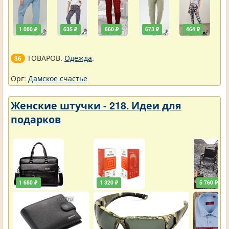
1 080 ₽
635 ₽
660 ₽
673 ₽
464 ₽
ТОВАРОВ.
Одежда
.
36
Орг:
Дамское счастье
Женские штучки - 218. Идеи для
подарков
1 680 ₽
1 320 ₽
5 760 ₽