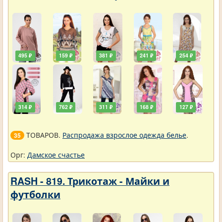
495 ₽
159 ₽
381 ₽
241 ₽
254 ₽
314 ₽
762 ₽
311 ₽
168 ₽
127 ₽
ТОВАРОВ.
Распродажа взрослое одежда белье
.
35
Орг:
Дамское счастье
RASH - 819. Трикотаж - Майки и
футболки