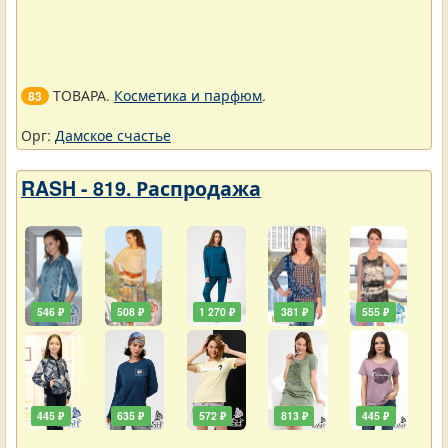
ТОВАРА.
Косметика и парфюм
.
83
Орг:
Дамское счастье
RASH - 819. Распродажа
546 ₽
508 ₽
1 270 ₽
381 ₽
555 ₽
445 ₽
635 ₽
572 ₽
813 ₽
445 ₽