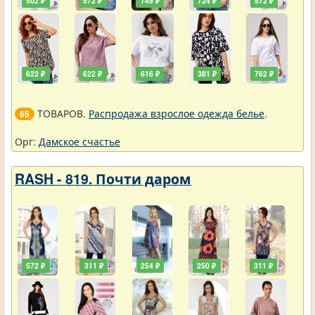
502 ₽
572 ₽
749 ₽
724 ₽
572 ₽
622 ₽
622 ₽
616 ₽
381 ₽
762 ₽
ТОВАРОВ.
Распродажа взрослое одежда белье
.
65
Орг:
Дамское счастье
RASH - 819. Почти даром
572 ₽
311 ₽
254 ₽
250 ₽
311 ₽