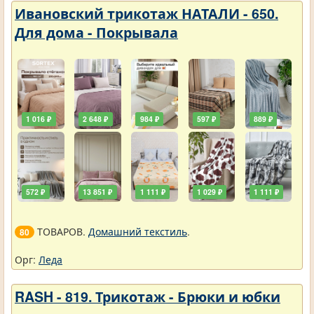
Ивановский трикотаж НАТАЛИ - 650.
Для дома - Покрывала
1 016 ₽
2 648 ₽
984 ₽
597 ₽
889 ₽
572 ₽
13 851 ₽
1 111 ₽
1 029 ₽
1 111 ₽
ТОВАРОВ.
Домашний текстиль
.
80
Орг:
Леда
RASH - 819. Трикотаж - Брюки и юбки