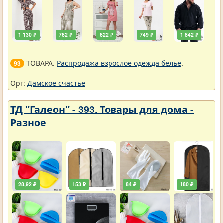
1 130 ₽
762 ₽
622 ₽
749 ₽
1 842 ₽
ТОВАРА.
Распродажа взрослое одежда белье
.
93
Орг:
Дамское счастье
ТД "Галеон" - 393. Товары для дома -
Разное
28,92 ₽
153 ₽
84 ₽
180 ₽