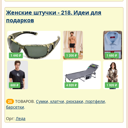
Женские штучки - 218. Идеи для
подарков
1 440 ₽
1 200 ₽
1 680 ₽
600 ₽
4 920 ₽
1 920 ₽
ТОВАРОВ.
Сумки, клатчи, рюкзаки, портфели,
25
барсетки
.
Орг:
Леда