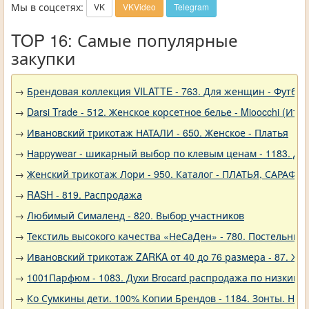
Мы в соцсетях:
VK
VKVideo
Telegram
TOP 16: Самые популярные
закупки
→
Брендовая коллекция VILATTE - 763. Для женщин - Футбол
→
Darsi Trade - 512. Женское корсетное белье - Mioocchi (Ита
→
Ивановский трикотаж НАТАЛИ - 650. Женское - Платья
→
Нappywear - шикарный выбор по клевым ценам - 1183. Дев
→
Женский трикотаж Лори - 950. Каталог - ПЛАТЬЯ, САРАФА
→
RASH - 819. Распродажа
→
Любимый Сималенд - 820. Выбор участников
→
Текстиль высокого качества «НеСаДен» - 780. Постельны
→
Ивановский трикотаж ZARKA от 40 до 76 размера - 87. Же
→
1001Парфюм - 1083. Духи Brocard распродажа по низким 
→
Ко Сумкины дети. 100% Копии Брендов - 1184. Зонты. Нов