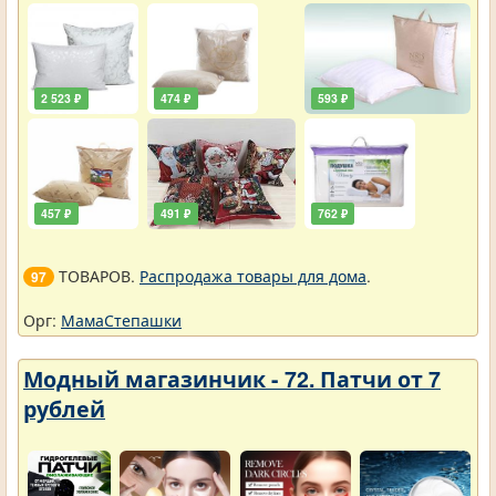
2 523 ₽
474 ₽
593 ₽
457 ₽
491 ₽
762 ₽
ТОВАРОВ.
Распродажа товары для дома
.
97
Орг:
МамаСтепашки
Модный магазинчик - 72. Патчи от 7
рублей