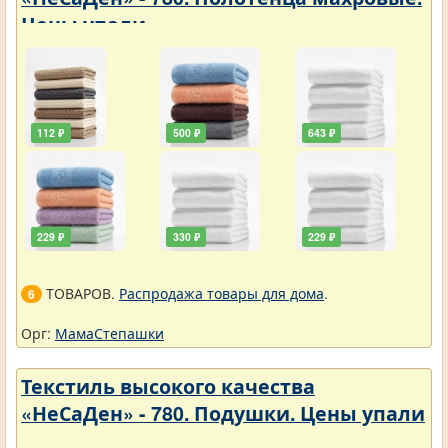
Цены упали
112 ₽
500 ₽
643 ₽
229 ₽
330 ₽
229 ₽
ТОВАРОВ.
Распродажа товары для дома
.
6
Орг:
МамаСтепашки
Текстиль высокого качества
«НеСаДен» - 780. Подушки. Цены упали