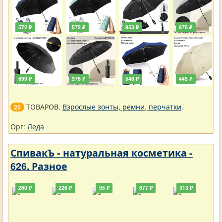
572 ₽
572 ₽
953 ₽
978 ₽
699 ₽
978 ₽
546 ₽
445 ₽
ТОВАРОВ.
Взрослые зонты, ремни, перчатки
.
25
Орг:
Леда
СпивакЪ - натуральная косметика -
626. Разное
260 ₽
226 ₽
95 ₽
677 ₽
313 ₽