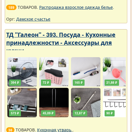
ТОВАРОВ.
Распродажа взрослое одежда белье
.
189
Орг:
Дамское счастье
ТД "Галеон" - 393. Посуда - Кухонные
принадлежности - Аксессуары для
кухни
394 ₽
72 ₽
165 ₽
21,88 ₽
573 ₽
45,09 ₽
12,87 ₽
90 ₽
ТОВАРОВ.
Кухонная утварь
.
38