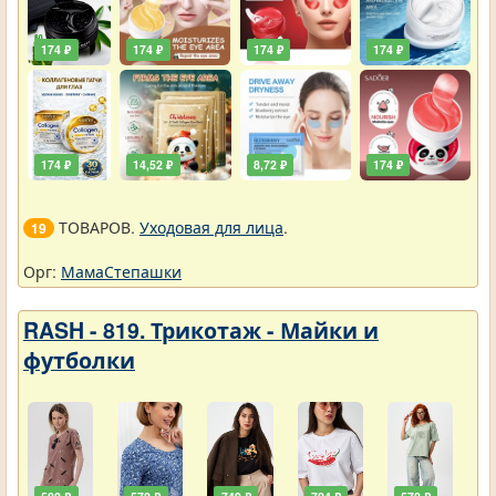
174 ₽
174 ₽
174 ₽
174 ₽
174 ₽
14,52 ₽
8,72 ₽
174 ₽
ТОВАРОВ.
Уходовая для лица
.
19
Орг:
МамаСтепашки
RASH - 819. Трикотаж - Майки и
футболки