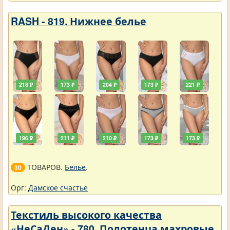
RASH - 819. Нижнее белье
218 ₽
173 ₽
204 ₽
173 ₽
221 ₽
196 ₽
211 ₽
210 ₽
173 ₽
173 ₽
ТОВАРОВ.
Белье
.
30
Орг:
Дамское счастье
Текстиль высокого качества
«НеСаДен» - 780. Полотенца махровые.