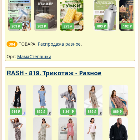
203 ₽
282 ₽
273 ₽
803 ₽
102 ₽
ТОВАРА.
Распродажа разное
.
304
Орг:
МамаСтепашки
RASH - 819. Трикотаж - Разное
914 ₽
832 ₽
1 341 ₽
889 ₽
889 ₽