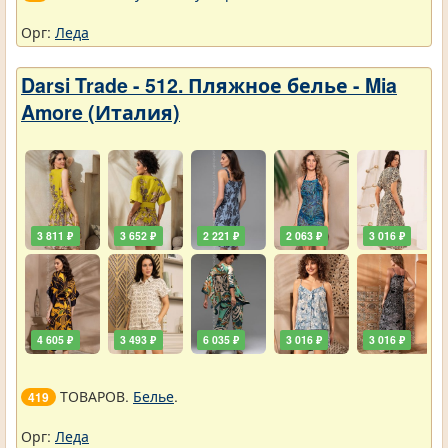
Орг:
Леда
Darsi Trade - 512. Пляжное белье - Mia
Amore (Италия)
3 811 ₽
3 652 ₽
2 221 ₽
2 063 ₽
3 016 ₽
4 605 ₽
3 493 ₽
6 035 ₽
3 016 ₽
3 016 ₽
ТОВАРОВ.
Белье
.
419
Орг:
Леда