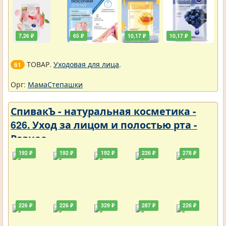
7,26 ₽
65 ₽
10,17 ₽
10,17 ₽
ТОВАР.
Уходовая для лица
.
61
Орг:
МамаСтепашки
СпивакЪ - натуральная косметика -
626. Уход за лицом и полостью рта -
Разное
192 ₽
192 ₽
192 ₽
226 ₽
278 ₽
226 ₽
226 ₽
329 ₽
287 ₽
226 ₽