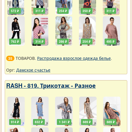
572 ₽
311 ₽
254 ₽
250 ₽
311 ₽
762 ₽
314 ₽
286 ₽
254 ₽
495 ₽
ТОВАРОВ.
Распродажа взрослое одежда белье
.
35
Орг:
Дамское счастье
RASH - 819. Трикотаж - Разное
914 ₽
832 ₽
1 341 ₽
889 ₽
889 ₽