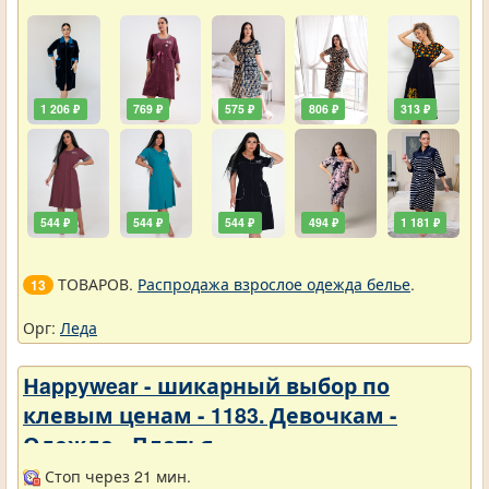
1 206 ₽
769 ₽
575 ₽
806 ₽
313 ₽
544 ₽
544 ₽
544 ₽
494 ₽
1 181 ₽
ТОВАРОВ.
Распродажа взрослое одежда белье
.
13
Орг:
Леда
Нappywear - шикарный выбор по
клевым ценам - 1183. Девочкам -
Одежда - Платья
Стоп через 21 мин.