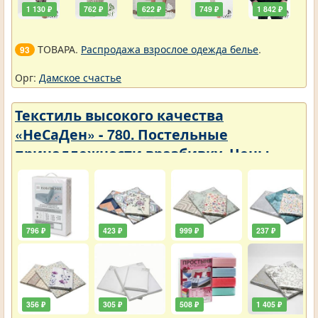
1 130 ₽
762 ₽
622 ₽
749 ₽
1 842 ₽
ТОВАРА.
Распродажа взрослое одежда белье
.
93
Орг:
Дамское счастье
Текстиль высокого качества
«НеСаДен» - 780. Постельные
принадлежности вразбивку. Цены
упали
796 ₽
423 ₽
999 ₽
237 ₽
356 ₽
305 ₽
508 ₽
1 405 ₽