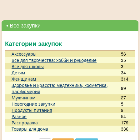
• Все закупки
Категории закупок
Аксессуары
56
Все для творчества: хобби и рукоделие
35
Все для школы
3
Детям
34
Женщинам
314
Здоровье и красота: медтехника, косметика,
99
парфюмерия
Мужчинам
27
Новогодние закупки
5
Продукты питания
9
Разное
54
Распродажа
179
Товары для дома
336