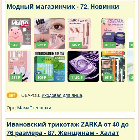
Модный магазинчик - 72. Новинки
94 ₽
232 ₽
145 ₽
319 ₽
87 ₽
211 ₽
109 ₽
11,62 ₽
65 ₽
261 ₽
ТОВАРОВ.
Уходовая для лица
.
597
Орг:
МамаСтепашки
Ивановский трикотаж ZARKA от 40 до
76 размера - 87. Женщинам - Халат