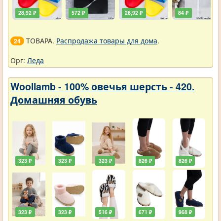
28,92 ₽
572 ₽
28,92 ₽
84 ₽
ТОВАРА.
Распродажа товары для дома
.
24
Орг:
Леда
Woollamb - 100% овечья шерсть - 420.
Домашняя обувь
323 ₽
323 ₽
323 ₽
826 ₽
826 ₽
323 ₽
323 ₽
516 ₽
671 ₽
968 ₽