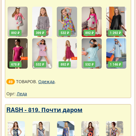
892 ₽
399 ₽
532 ₽
892 ₽
1 292 ₽
678 ₽
532 ₽
892 ₽
532 ₽
1 146 ₽
ТОВАРОВ.
Одежда
.
49
Орг:
Леда
RASH - 819. Почти даром