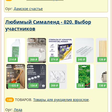
Орг:
Дамское счастье
Любимый Сималенд - 820. Выбор
участников
214 ₽
269 ₽
274 ₽
245 ₽
128 ₽
1 625 ₽
154 ₽
269 ₽
73 ₽
138 ₽
ТОВАРОВ.
Товары для рукоделия взрослое
.
140
Орг:
Леда