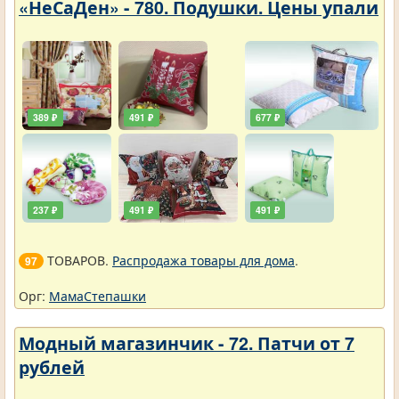
«НеСаДен» - 780. Подушки. Цены упали
389 ₽
491 ₽
677 ₽
237 ₽
491 ₽
491 ₽
ТОВАРОВ.
Распродажа товары для дома
.
97
Орг:
МамаСтепашки
Модный магазинчик - 72. Патчи от 7
рублей