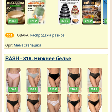
203 ₽
329 ₽
871 ₽
273 ₽
90 ₽
ТОВАРА.
Распродажа разное
.
304
Орг:
МамаСтепашки
RASH - 819. Нижнее белье
160 ₽
188 ₽
210 ₽
218 ₽
224 ₽