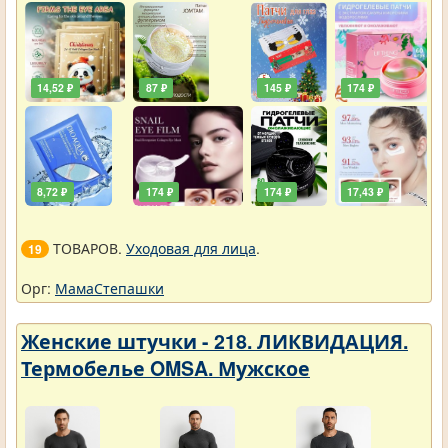
14,52 ₽
87 ₽
145 ₽
174 ₽
8,72 ₽
174 ₽
174 ₽
17,43 ₽
ТОВАРОВ.
Уходовая для лица
.
19
Орг:
МамаСтепашки
Женские штучки - 218. ЛИКВИДАЦИЯ.
Термобелье OMSA. Мужское