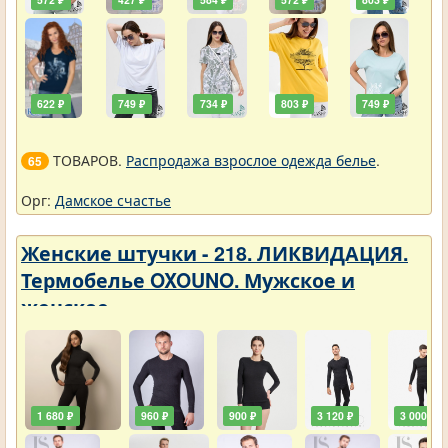
622 ₽
749 ₽
734 ₽
803 ₽
749 ₽
ТОВАРОВ.
Распродажа взрослое одежда белье
.
65
Орг:
Дамское счастье
Женские штучки - 218. ЛИКВИДАЦИЯ.
Термобелье OXOUNO. Мужское и
женское
1 680 ₽
960 ₽
900 ₽
3 120 ₽
3 000 ₽