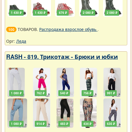
1 430 ₽
1 430 ₽
676 ₽
2 080 ₽
2 080 ₽
ТОВАРОВ.
Распродажа взрослое обувь
.
100
Орг:
Леда
RASH - 819. Трикотаж - Брюки и юбки
1 080 ₽
762 ₽
540 ₽
756 ₽
991 ₽
1 080 ₽
914 ₽
483 ₽
434 ₽
635 ₽