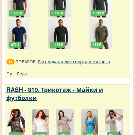
1 068 ₽
1 440 ₽
1 032 ₽
672 ₽
1 195 ₽
984 ₽
ТОВАРОВ.
Распродажа для спорта и фитнеса
.
11
Орг:
Леда
RASH - 819. Трикотаж - Майки и
футболки
572 ₽
427 ₽
584 ₽
572 ₽
803 ₽