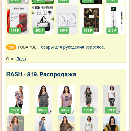
145 ₽
252 ₽
269 ₽
583 ₽
218 ₽
ТОВАРОВ.
Товары для рукоделия взрослое
.
128
Орг:
Леда
RASH - 819. Распродажа
635 ₽
337 ₽
445 ₽
508 ₽
889 ₽