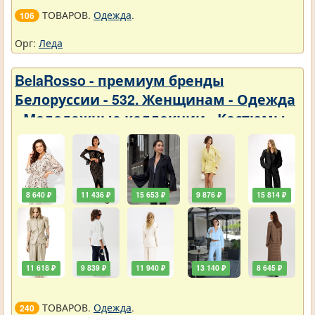
ТОВАРОВ.
Одежда
.
106
Орг:
Леда
BelaRosso - премиум бренды
Белоруссии - 532. Женщинам - Одежда
- Молодежные коллекции - Костюмы
8 640 ₽
11 436 ₽
15 653 ₽
9 876 ₽
15 814 ₽
11 618 ₽
9 839 ₽
11 940 ₽
13 140 ₽
8 645 ₽
ТОВАРОВ.
Одежда
.
240