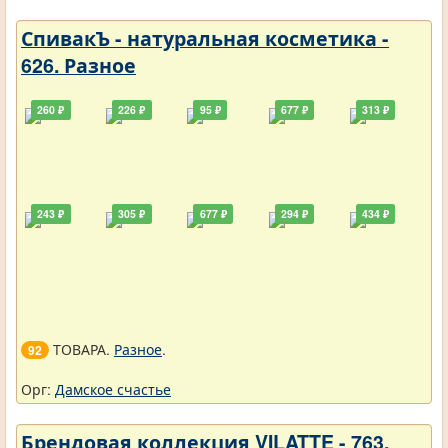
СпивакЪ - натуральная косметика -
626. Разное
260 ₽
226 ₽
95 ₽
677 ₽
313 ₽
243 ₽
305 ₽
677 ₽
294 ₽
434 ₽
ТОВАРА.
Разное
.
92
Орг:
Дамское счастье
Брендовая коллекция VILATTE - 763.