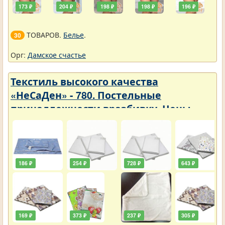
173 ₽
204 ₽
198 ₽
198 ₽
196 ₽
ТОВАРОВ.
Белье
.
30
Орг:
Дамское счастье
Текстиль высокого качества
«НеСаДен» - 780. Постельные
принадлежности вразбивку. Цены
упали
186 ₽
254 ₽
728 ₽
643 ₽
169 ₽
373 ₽
237 ₽
305 ₽