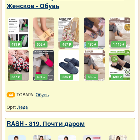
Женское - Обувь
491 ₽
502 ₽
457 ₽
470 ₽
1 113 ₽
337 ₽
491 ₽
535 ₽
860 ₽
699 ₽
ТОВАРА.
Обувь
.
44
Орг:
Леда
RASH - 819. Почти даром