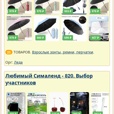
978 ₽
978 ₽
953 ₽
978 ₽
978 ₽
660 ₽
699 ₽
457 ₽
ТОВАРОВ.
Взрослые зонты, ремни, перчатки
.
25
Орг:
Леда
Любимый Сималенд - 820. Выбор
участников
489 ₽
243 ₽
113 ₽
799 ₽
297 ₽