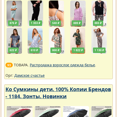
876 ₽
1 353 ₽
540 ₽
889 ₽
883 ₽
622 ₽
610 ₽
800 ₽
1 822 ₽
1 130 ₽
ТОВАРА.
Распродажа взрослое одежда белье
.
93
Орг:
Дамское счастье
Ко Сумкины дети. 100% Копии Брендов
- 1184. Зонты. Новинки