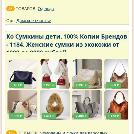
ТОВАРОВ.
Одежда
.
36
Орг:
Дамское счастье
Ко Сумкины дети. 100% Копии Брендов
- 1184. Женские сумки из экокожи от
1000 до 2000 рублей
1 461 ₽
2 223 ₽
1 397 ₽
1 359 ₽
1 359 ₽
1 461 ₽
2 400 ₽
1 473 ₽
ТОВАРОВ.
Чемоданы и сумки для взрослых
.
130