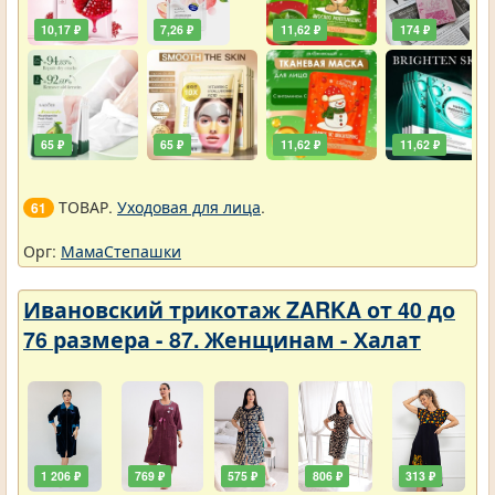
10,17 ₽
7,26 ₽
11,62 ₽
174 ₽
65 ₽
65 ₽
11,62 ₽
11,62 ₽
ТОВАР.
Уходовая для лица
.
61
Орг:
МамаСтепашки
Ивановский трикотаж ZARKA от 40 до
76 размера - 87. Женщинам - Халат
1 206 ₽
769 ₽
575 ₽
806 ₽
313 ₽