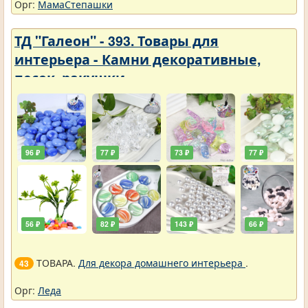
Орг:
МамаСтепашки
ТД "Галеон" - 393. Товары для
интерьера - Камни декоративные,
песок, ракушки
96 ₽
77 ₽
73 ₽
77 ₽
56 ₽
82 ₽
143 ₽
66 ₽
ТОВАРА.
Для декора домашнего интерьера
.
43
Орг:
Леда