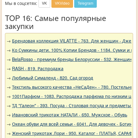
Мы в соцсетях:
VK
VKVideo
Telegram
TOP 16: Самые популярные
закупки
→
Брендовая коллекция VILATTE - 763. Для женщин - Джемп
→
Ко Сумкины дети. 100% Копии Брендов - 1184. Сумки и кл
→
BelaRosso - премиум бренды Белоруссии - 532. Женщина
→
RASH - 819. Распродажа
→
Любимый Сималенд - 820. Сад огород
→
Текстиль высокого качества «НеСаДен» - 780. Постельны
→
1001Парфюм - 1083. Распродажа парфюма по низким цен
→
ТД "Галеон" - 393. Посуда - Столовая посуда и предметы с
→
Ивановский трикотаж НАТАЛИ - 650. Мужское - Обувь
→
Океан обуви для всей семьи - 6041. Для девочек - Ботинки
→
Женский трикотаж Лори - 950. Каталог - ПЛАТЬЯ, САРАФА