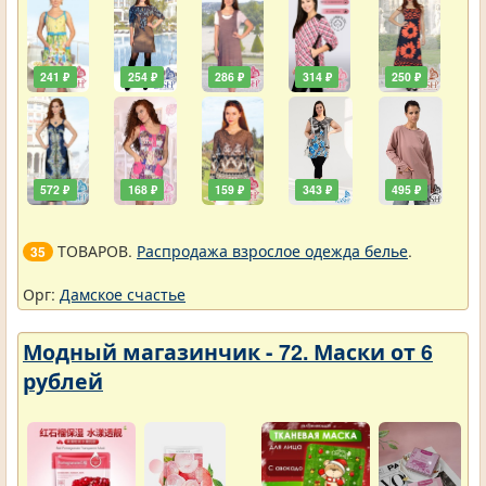
241 ₽
254 ₽
286 ₽
314 ₽
250 ₽
572 ₽
168 ₽
159 ₽
343 ₽
495 ₽
ТОВАРОВ.
Распродажа взрослое одежда белье
.
35
Орг:
Дамское счастье
Модный магазинчик - 72. Маски от 6
рублей