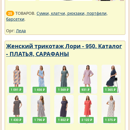
ТОВАРОВ.
Сумки, клатчи, рюкзаки, портфели,
25
барсетки
.
Орг:
Леда
Женский трикотаж Лори - 950. Каталог
- ПЛАТЬЯ, САРАФАНЫ
1 091 ₽
1 456 ₽
1 569 ₽
931 ₽
1 365 ₽
1 430 ₽
1 796 ₽
1 852 ₽
2 122 ₽
1 375 ₽