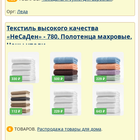
Орг:
Леда
Текстиль высокого качества
«НеСаДен» - 780. Полотенца махровые.
Цены упали
330 ₽
500 ₽
229 ₽
112 ₽
229 ₽
643 ₽
ТОВАРОВ.
Распродажа товары для дома
.
6