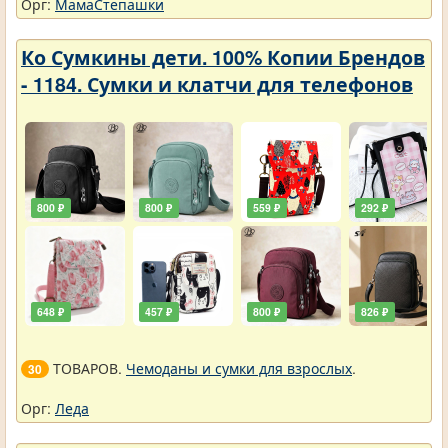
Орг:
МамаСтепашки
Ко Сумкины дети. 100% Копии Брендов
- 1184. Сумки и клатчи для телефонов
800 ₽
800 ₽
559 ₽
292 ₽
648 ₽
457 ₽
800 ₽
826 ₽
ТОВАРОВ.
Чемоданы и сумки для взрослых
.
30
Орг:
Леда