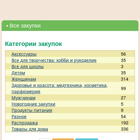
• Все закупки
Категории закупок
Аксессуары
56
Все для творчества: хобби и рукоделие
35
Все для школы
3
Детям
35
Женщинам
314
Здоровье и красота: медтехника, косметика,
99
парфюмерия
Мужчинам
27
Новогодние закупки
5
Продукты питания
9
Разное
54
Распродажа
192
Товары для дома
336