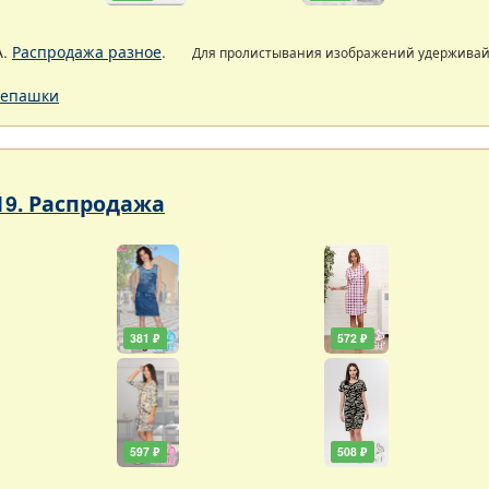
А.
Распродажа разное
.
Для пролистывания изображений удержива
епашки
19. Распродажа
381 ₽
572 ₽
597 ₽
508 ₽