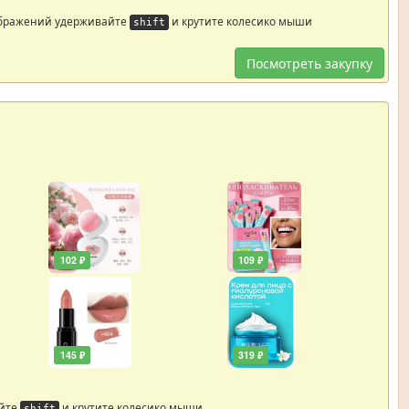
ображений удерживайте
и крутите колесико мыши
shift
Посмотреть закупку
102 ₽
109 ₽
145 ₽
319 ₽
айте
и крутите колесико мыши
shift