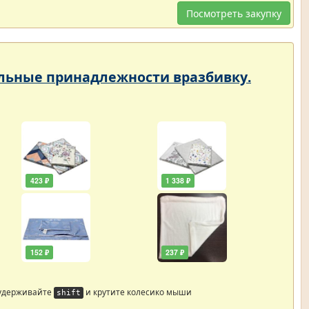
Посмотреть закупку
тельные принадлежности вразбивку.
423 ₽
1 338 ₽
152 ₽
237 ₽
 удерживайте
и крутите колесико мыши
shift