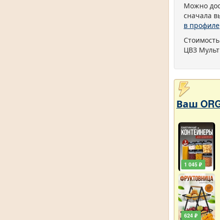
Можно дос
сначала в
в профиле
Стоимость
ЦВЗ Мульт
Ваш ORG
1 045 ₽
624 ₽