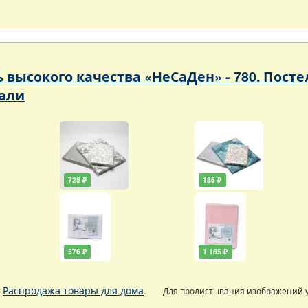
ь высокого качества «НеСаДен» - 780. Пос
али
728 ₽
186 ₽
576 ₽
1 185 ₽
.
Распродажа товары для дома
.
Для пролистывания изображений