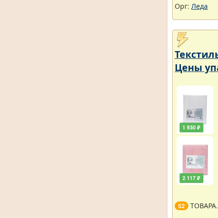
Орг:
Леда
Текстил
Цены уп
1 930 ₽
2 117 ₽
ТОВАРА
52