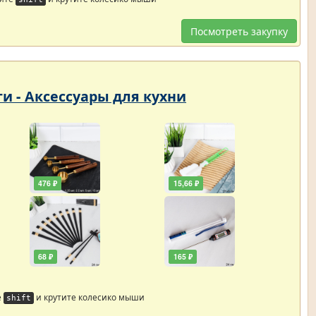
Посмотреть закупку
ти - Аксессуары для кухни
476 ₽
15,66 ₽
68 ₽
165 ₽
е
и крутите колесико мыши
shift