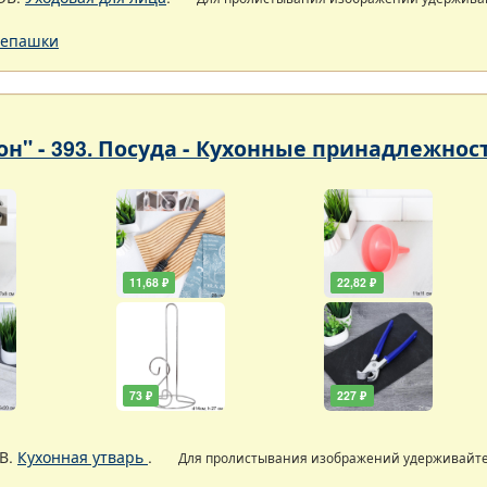
епашки
он" - 393. Посуда - Кухонные принадлежнос
11,68 ₽
22,82 ₽
73 ₽
227 ₽
В.
Кухонная утварь
.
Для пролистывания изображений удерживайт