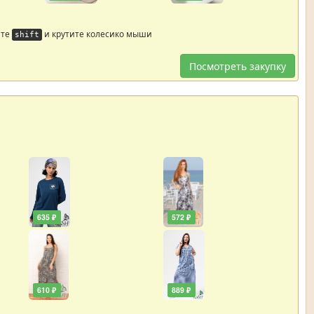
йте
и крутите колесико мыши
shift
Посмотреть закупку
635 ₽
572 ₽
610 ₽
889 ₽