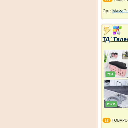
Орг:
МамаСт
ТД "Гале
72 ₽
252 ₽
ТОВАРО
38