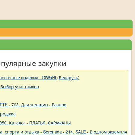
опулярные закупки
-носочные изделия - DiWaRi (Беларусь)
 Выбор участников
TTE - 763. Для женщин - Разное
продажа
950. Каталог - ПЛАТЬЯ, САРАФАНЫ
 спорта и отдыха - Serenada - 214. SALE - В одном экземпляре!