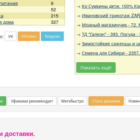
 питания
9
→
Ко Сумкины дети. 100% Ко
52
→
Ивановский трикотаж ZARK
жа
215
я дома
327
→
Модный магазинчик - 72. 
→
ТД "Галеон" - 393. Посуда
х:
VK
VKVideo
Telegram
→
Зимостойкие саженцы и цв
→
Семена для Сибири - 2357
Показать ещё!
ое
Уфамама рекомендует
Мегабыстро
Стало дешевле
Нови
и доставки.