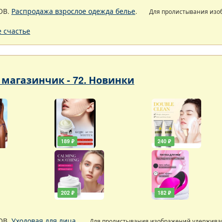
ОВ.
Распродажа взрослое одежда белье
.
Для пролистывания из
 счастье
магазинчик - 72. Новинки
189 ₽
240 ₽
202 ₽
182 ₽
ОВ.
Уходовая для лица
.
Для пролистывания изображений удержив