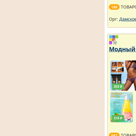
ТОВАР
189
Орг:
Дамское
Модный 
203 ₽
319 ₽
ТОВАР
597