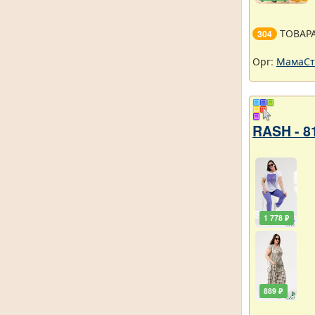
ТОВАР
304
Орг:
МамаСт
RASH - 8
1 778 ₽
889 ₽