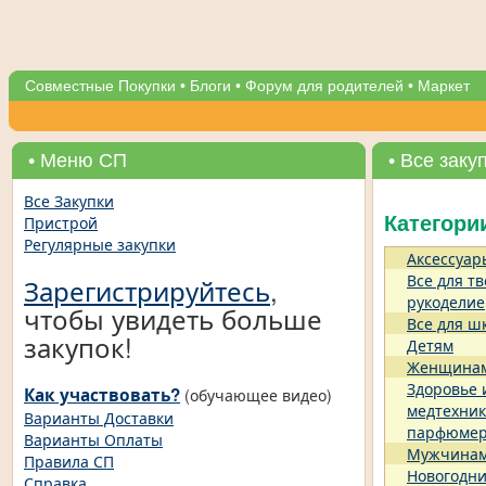
Совместные Покупки
•
Блоги
•
Форум для родителей
•
Маркет
• Меню СП
• Все заку
Все Закупки
Пристрой
Категори
Регулярные закупки
Аксессуар
Все для тв
Зарегистрируйтесь
,
рукоделие
чтобы увидеть больше
Все для ш
закупок!
Детям
Женщина
Здоровье 
Как участвовать?
(обучающее видео)
медтехник
Варианты Доставки
парфюме
Варианты Оплаты
Мужчина
Правила СП
Новогодни
Справка