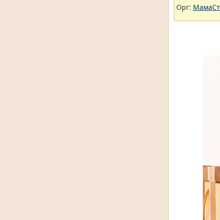
Орг:
МамаСт