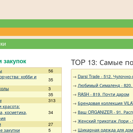
пки
TOP 13: Самые п
и закупок
ы
56
→
Darsi Trade - 512. Чулочно
орчества: хобби и
35
→
Любимый Сималенд - 820.
колы
3
→
RASH - 819. Почти даром
35
м
313
→
Брендовая коллекция VILA
и красота:
→
Ваш ORGANIZER - 91. Рас
а, косметика,
34
рия
→
Женский трикотаж Лори - 
м
27
→
Шикарная одежда для дома,
е закупки
5