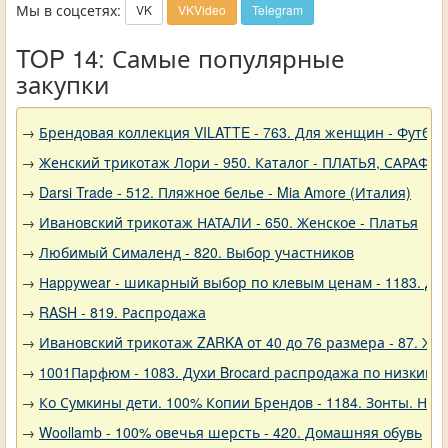
Мы в соцсетях:
VK
VKVideo
Telegram
TOP 14: Самые популярные
закупки
→
Брендовая коллекция VILATTE - 763. Для женщин - Футбол
→
Женский трикотаж Лори - 950. Каталог - ПЛАТЬЯ, САРАФА
→
Darsi Trade - 512. Пляжное белье - Mia Amore (Италия)
→
Ивановский трикотаж НАТАЛИ - 650. Женское - Платья
→
Любимый Сималенд - 820. Выбор участников
→
Нappywear - шикарный выбор по клевым ценам - 1183. Дев
→
RASH - 819. Распродажа
→
Ивановский трикотаж ZARKA от 40 до 76 размера - 87. Же
→
1001Парфюм - 1083. Духи Brocard распродажа по низким 
→
Ко Сумкины дети. 100% Копии Брендов - 1184. Зонты. Нов
→
Woollamb - 100% овечья шерсть - 420. Домашняя обувь