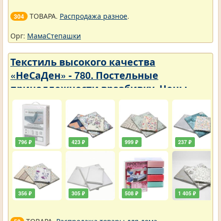
ТОВАРА.
Распродажа разное
.
304
Орг:
МамаСтепашки
Текстиль высокого качества
«НеСаДен» - 780. Постельные
принадлежности вразбивку. Цены
упали
796 ₽
423 ₽
999 ₽
237 ₽
356 ₽
305 ₽
508 ₽
1 405 ₽