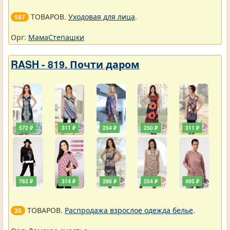
ТОВАРОВ.
Уходовая для лица
.
597
Орг:
МамаСтепашки
RASH - 819. Почти даром
572 ₽
311 ₽
254 ₽
250 ₽
311 ₽
762 ₽
314 ₽
286 ₽
254 ₽
495 ₽
ТОВАРОВ.
Распродажа взрослое одежда белье
.
35