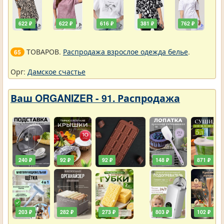
622 ₽
622 ₽
616 ₽
381 ₽
762 ₽
ТОВАРОВ.
Распродажа взрослое одежда белье
.
65
Орг:
Дамское счастье
Ваш ORGANIZER - 91. Распродажа
240 ₽
92 ₽
92 ₽
148 ₽
871 ₽
203 ₽
282 ₽
273 ₽
803 ₽
102 ₽