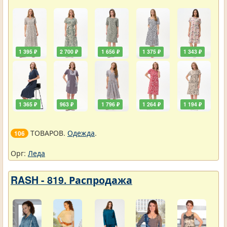
1 395 ₽
2 700 ₽
1 656 ₽
1 375 ₽
1 343 ₽
1 365 ₽
963 ₽
1 796 ₽
1 264 ₽
1 194 ₽
ТОВАРОВ.
Одежда
.
106
Орг:
Леда
RASH - 819. Распродажа