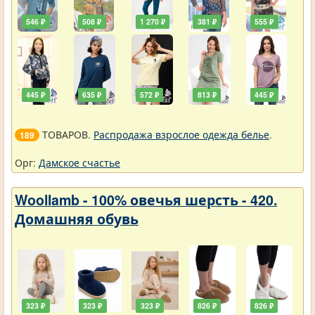
546 ₽
508 ₽
1 270 ₽
381 ₽
555 ₽
445 ₽
635 ₽
572 ₽
813 ₽
445 ₽
ТОВАРОВ.
Распродажа взрослое одежда белье
.
189
Орг:
Дамское счастье
Woollamb - 100% овечья шерсть - 420.
Домашняя обувь
323 ₽
323 ₽
323 ₽
826 ₽
826 ₽