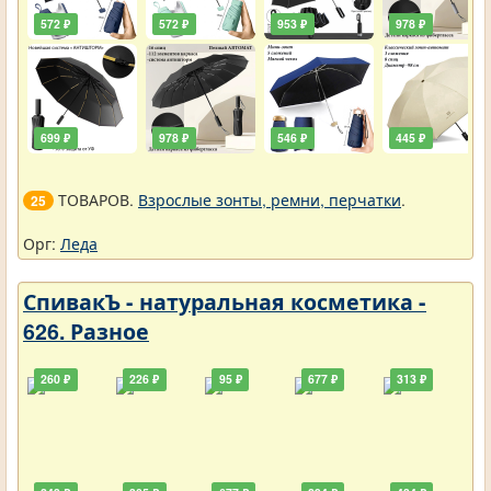
572 ₽
572 ₽
953 ₽
978 ₽
699 ₽
978 ₽
546 ₽
445 ₽
ТОВАРОВ.
Взрослые зонты, ремни, перчатки
.
25
Орг:
Леда
СпивакЪ - натуральная косметика -
626. Разное
260 ₽
226 ₽
95 ₽
677 ₽
313 ₽