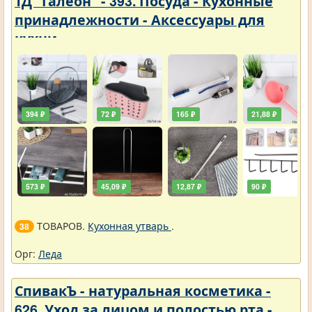
ТД "Галеон" - 393. Посуда - Кухонные
принадлежности - Аксессуары для
кухни
394 ₽
72 ₽
165 ₽
21,88 ₽
573 ₽
45,09 ₽
12,87 ₽
90 ₽
ТОВАРОВ.
Кухонная утварь
.
38
Орг:
Леда
СпивакЪ - натуральная косметика -
626. Уход за лицом и полостью рта -