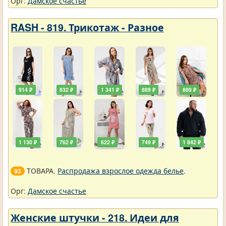
Орг:
Дамское счастье
RASH - 819. Трикотаж - Разное
914 ₽
832 ₽
1 341 ₽
889 ₽
889 ₽
1 130 ₽
762 ₽
622 ₽
749 ₽
1 842 ₽
ТОВАРА.
Распродажа взрослое одежда белье
.
93
Орг:
Дамское счастье
Женские штучки - 218. Идеи для