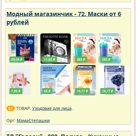
Модный магазинчик - 72. Маски от 6
рублей
29,04 ₽
11,62 ₽
283 ₽
283 ₽
7,26 ₽
65 ₽
10,17 ₽
10,17 ₽
ТОВАР.
Уходовая для лица
.
61
Орг:
МамаСтепашки