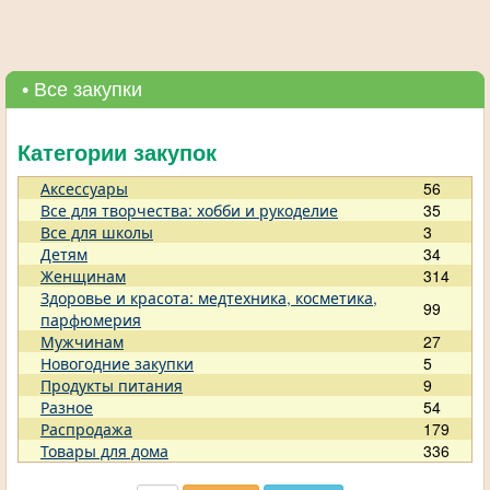
• Все закупки
Категории закупок
Аксессуары
56
Все для творчества: хобби и рукоделие
35
Все для школы
3
Детям
34
Женщинам
314
Здоровье и красота: медтехника, косметика,
99
парфюмерия
Мужчинам
27
Новогодние закупки
5
Продукты питания
9
Разное
54
Распродажа
179
Товары для дома
336