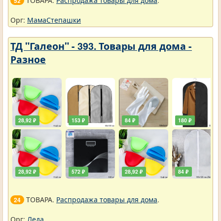
ТОВАРА.
Распродажа товары для дома
.
52
Орг:
МамаСтепашки
ТД "Галеон" - 393. Товары для дома -
Разное
28,92 ₽
153 ₽
84 ₽
180 ₽
28,92 ₽
572 ₽
28,92 ₽
84 ₽
ТОВАРА.
Распродажа товары для дома
.
24
Орг:
Леда