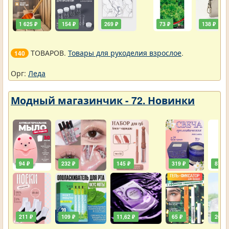
1 625 ₽
154 ₽
269 ₽
73 ₽
138 ₽
ТОВАРОВ.
Товары для рукоделия взрослое
.
140
Орг:
Леда
Модный магазинчик - 72. Новинки
94 ₽
232 ₽
145 ₽
319 ₽
87 ₽
211 ₽
109 ₽
11,62 ₽
65 ₽
261 ₽