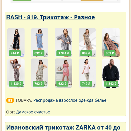
RASH - 819. Трикотаж - Разное
914 ₽
832 ₽
1 341 ₽
889 ₽
889 ₽
1 130 ₽
762 ₽
622 ₽
749 ₽
1 842 ₽
ТОВАРА.
Распродажа взрослое одежда белье
.
93
Орг:
Дамское счастье
Ивановский трикотаж ZARKA от 40 до