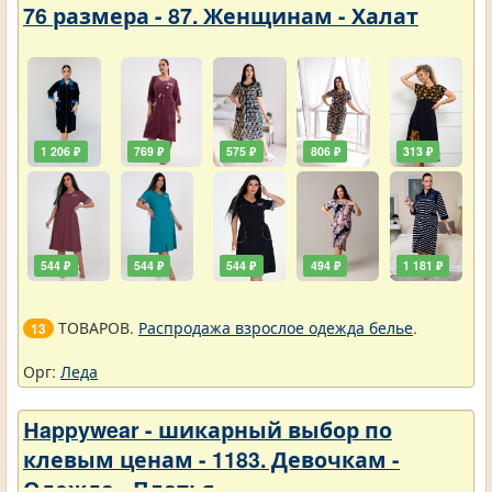
76 размера - 87. Женщинам - Халат
1 206 ₽
769 ₽
575 ₽
806 ₽
313 ₽
544 ₽
544 ₽
544 ₽
494 ₽
1 181 ₽
ТОВАРОВ.
Распродажа взрослое одежда белье
.
13
Орг:
Леда
Нappywear - шикарный выбор по
клевым ценам - 1183. Девочкам -
Одежда - Платья