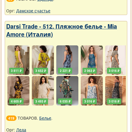
Орг:
Дамское счастье
Darsi Trade - 512. Пляжное белье - Mia
Amore (Италия)
3 811 ₽
3 652 ₽
2 221 ₽
2 063 ₽
3 016 ₽
4 605 ₽
3 493 ₽
6 035 ₽
3 016 ₽
3 016 ₽
ТОВАРОВ.
Белье
.
419
Орг:
Леда