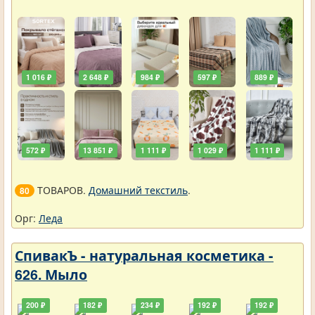
1 016 ₽
2 648 ₽
984 ₽
597 ₽
889 ₽
572 ₽
13 851 ₽
1 111 ₽
1 029 ₽
1 111 ₽
ТОВАРОВ.
Домашний текстиль
.
80
Орг:
Леда
СпивакЪ - натуральная косметика -
626. Мыло
200 ₽
182 ₽
234 ₽
192 ₽
192 ₽