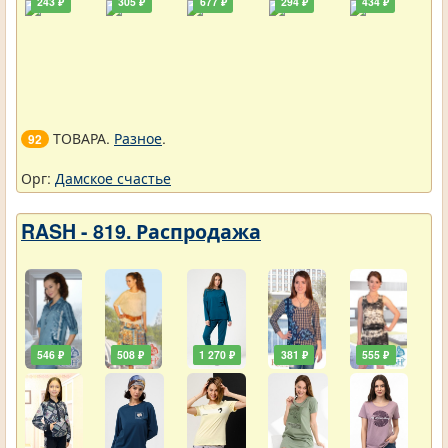
243 ₽
305 ₽
677 ₽
294 ₽
434 ₽
ТОВАРА.
Разное
.
92
Орг:
Дамское счастье
RASH - 819. Распродажа
546 ₽
508 ₽
1 270 ₽
381 ₽
555 ₽