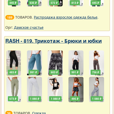
445 ₽
635 ₽
572 ₽
813 ₽
445 ₽
ТОВАРОВ.
Распродажа взрослое одежда белье
.
189
Орг:
Дамское счастье
RASH - 819. Трикотаж - Брюки и юбки
483 ₽
991 ₽
603 ₽
991 ₽
756 ₽
673 ₽
1 080 ₽
1 080 ₽
495 ₽
1 080 ₽
ТОВАРОВ.
Одежда
.
36