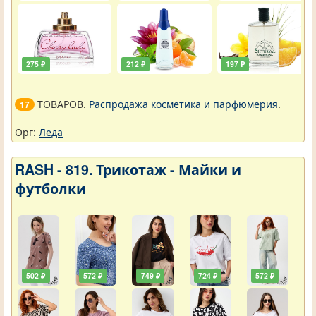
275 ₽
212 ₽
197 ₽
ТОВАРОВ.
Распродажа косметика и парфюмерия
.
17
Орг:
Леда
RASH - 819. Трикотаж - Майки и
футболки
502 ₽
572 ₽
749 ₽
724 ₽
572 ₽