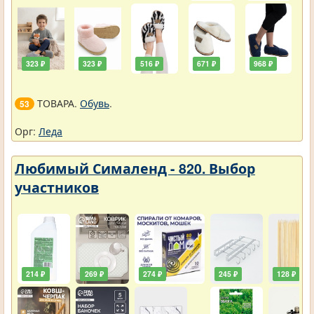
323 ₽
323 ₽
516 ₽
671 ₽
968 ₽
ТОВАРА.
Обувь
.
53
Орг:
Леда
Любимый Сималенд - 820. Выбор
участников
214 ₽
269 ₽
274 ₽
245 ₽
128 ₽