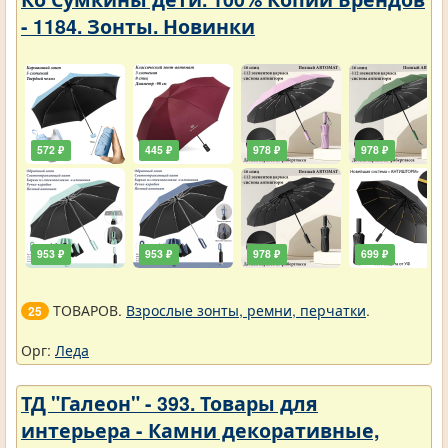
- 1184. Зонты. Новинки
572 ₽
445 ₽
978 ₽
978 ₽
953 ₽
953 ₽
978 ₽
699 ₽
ТОВАРОВ.
Взрослые зонты, ремни, перчатки
.
25
Орг:
Леда
ТД "Галеон" - 393. Товары для
интерьера - Камни декоративные,