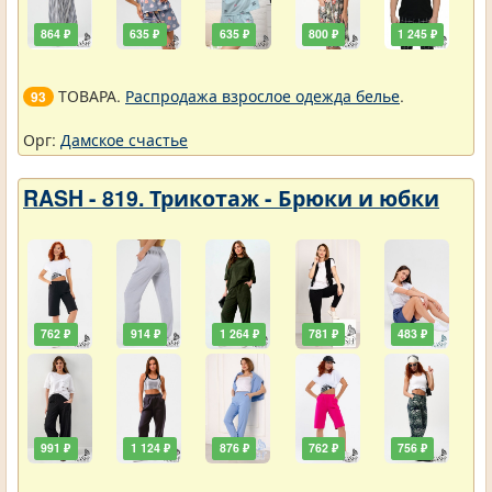
864 ₽
635 ₽
635 ₽
800 ₽
1 245 ₽
ТОВАРА.
Распродажа взрослое одежда белье
.
93
Орг:
Дамское счастье
RASH - 819. Трикотаж - Брюки и юбки
762 ₽
914 ₽
1 264 ₽
781 ₽
483 ₽
991 ₽
1 124 ₽
876 ₽
762 ₽
756 ₽