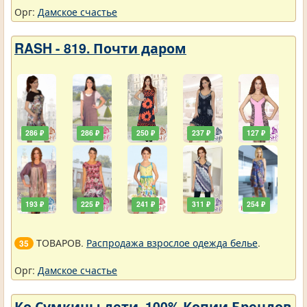
Орг:
Дамское счастье
RASH - 819. Почти даром
286 ₽
286 ₽
250 ₽
237 ₽
127 ₽
193 ₽
225 ₽
241 ₽
311 ₽
254 ₽
ТОВАРОВ.
Распродажа взрослое одежда белье
.
35
Орг:
Дамское счастье
Ко Сумкины дети. 100% Копии Брендов