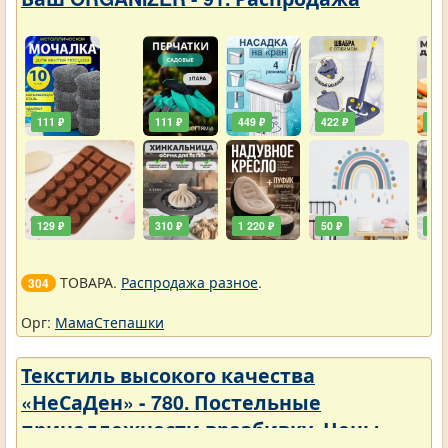
111 ₽
111 ₽
449 ₽
422 ₽
240
129 ₽
310 ₽
1 220 ₽
50 ₽
748
ТОВАРА.
Распродажа разное
.
304
Орг:
МамаСтепашки
Текстиль высокого качества
«НеСаДен» - 780. Постельные
принадлежности вразбивку. Цены