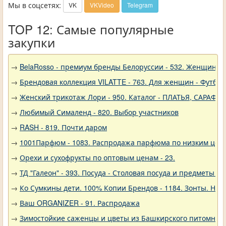
Мы в соцсетях:
VK
VKVideo
Telegram
TOP 12: Самые популярные
закупки
→
BelaRosso - премиум бренды Белоруссии - 532. Женщина
→
Брендовая коллекция VILATTE - 763. Для женщин - Футбол
→
Женский трикотаж Лори - 950. Каталог - ПЛАТЬЯ, САРАФА
→
Любимый Сималенд - 820. Выбор участников
→
RASH - 819. Почти даром
→
1001Парфюм - 1083. Распродажа парфюма по низким цен
→
Орехи и сухофрукты по оптовым ценам - 23.
→
ТД "Галеон" - 393. Посуда - Столовая посуда и предметы с
→
Ко Сумкины дети. 100% Копии Брендов - 1184. Зонты. Нов
→
Ваш ORGANIZER - 91. Распродажа
→
Зимостойкие саженцы и цветы из Башкирского питомника 