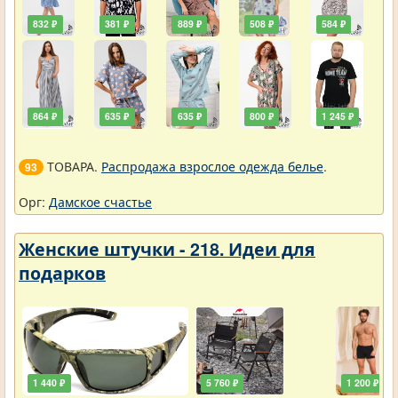
832 ₽
381 ₽
889 ₽
508 ₽
584 ₽
864 ₽
635 ₽
635 ₽
800 ₽
1 245 ₽
ТОВАРА.
Распродажа взрослое одежда белье
.
93
Орг:
Дамское счастье
Женские штучки - 218. Идеи для
подарков
1 440 ₽
5 760 ₽
1 200 ₽