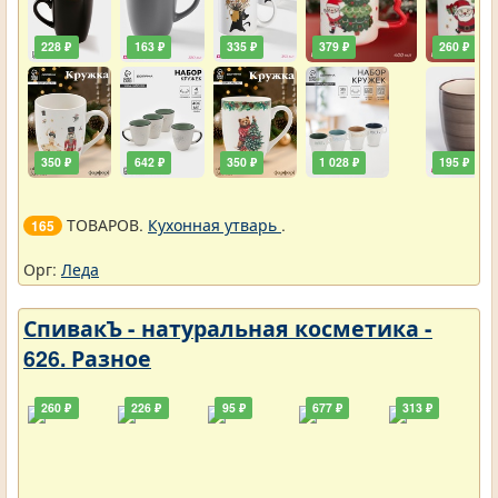
228 ₽
163 ₽
335 ₽
379 ₽
260 ₽
350 ₽
642 ₽
350 ₽
1 028 ₽
195 ₽
ТОВАРОВ.
Кухонная утварь
.
165
Орг:
Леда
СпивакЪ - натуральная косметика -
626. Разное
260 ₽
226 ₽
95 ₽
677 ₽
313 ₽