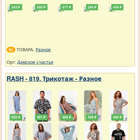
243 ₽
305 ₽
677 ₽
294 ₽
434 ₽
ТОВАРА.
Разное
.
92
Орг:
Дамское счастье
RASH - 819. Трикотаж - Разное
832 ₽
381 ₽
889 ₽
508 ₽
584 ₽