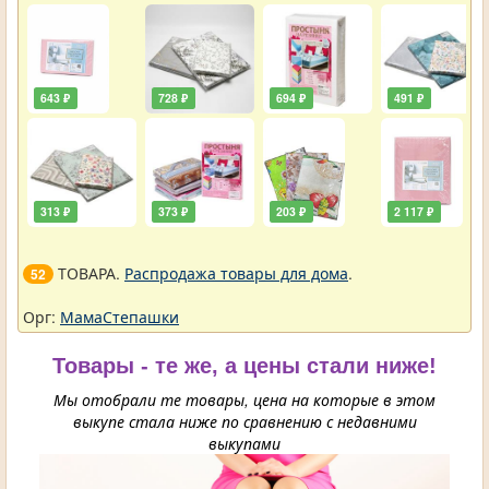
упали
643 ₽
728 ₽
694 ₽
491 ₽
313 ₽
373 ₽
203 ₽
2 117 ₽
ТОВАРА.
Распродажа товары для дома
.
52
Орг:
МамаСтепашки
Товары - те же, а цены стали ниже!
Мы отобрали те товары, цена на которые в этом
выкупе стала ниже по сравнению с недавними
выкупами