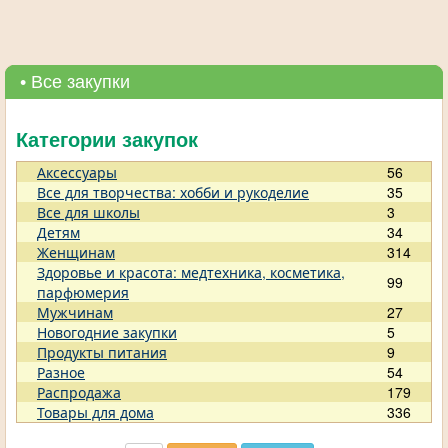
• Все закупки
Категории закупок
Аксессуары
56
Все для творчества: хобби и рукоделие
35
Все для школы
3
Детям
34
Женщинам
314
Здоровье и красота: медтехника, косметика,
99
парфюмерия
Мужчинам
27
Новогодние закупки
5
Продукты питания
9
Разное
54
Распродажа
179
Товары для дома
336