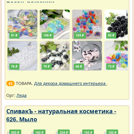
песок, ракушки
91 ₽
108 ₽
103 ₽
95 ₽
76 ₽
70 ₽
66 ₽
73 ₽
ТОВАРА.
Для декора домашнего интерьера
.
43
Орг:
Леда
СпивакЪ - натуральная косметика -
626. Мыло
200 ₽
182 ₽
234 ₽
192 ₽
192 ₽