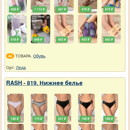
438 ₽
1 113 ₽
457 ₽
470 ₽
673 ₽
318 ₽
648 ₽
502 ₽
453 ₽
502 ₽
ТОВАРА.
Обувь
.
44
Орг:
Леда
RASH - 819. Нижнее белье
196 ₽
173 ₽
221 ₽
198 ₽
198 ₽