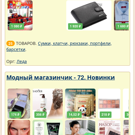
1 080 ₽
1 920 ₽
1 680 ₽
ТОВАРОВ.
Сумки, клатчи, рюкзаки, портфели,
25
барсетки
.
Орг:
Леда
Модный магазинчик - 72. Новинки
174 ₽
356 ₽
14,52 ₽
218 ₽
36,30