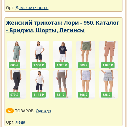
Орг:
Дамское счастье
Женский трикотаж Лори - 950. Каталог
- Бриджи, Шорты, Легинсы
863 ₽
1 368 ₽
1 325 ₽
389 ₽
1 026 ₽
979 ₽
1 144 ₽
381 ₽
508 ₽
828 ₽
ТОВАРОВ.
Одежда
.
67
Орг:
Леда