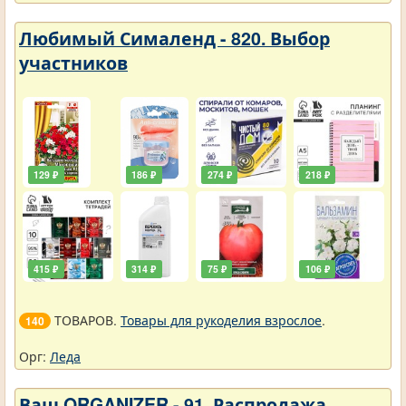
Любимый Сималенд - 820. Выбор
участников
129 ₽
186 ₽
274 ₽
218 ₽
415 ₽
314 ₽
75 ₽
106 ₽
ТОВАРОВ.
Товары для рукоделия взрослое
.
140
Орг:
Леда
Ваш ORGANIZER - 91. Распродажа