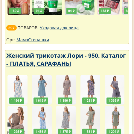
160 ₽
94 ₽
94 ₽
138 ₽
65 ₽
ТОВАРОВ.
Уходовая для лица
.
597
Орг:
МамаСтепашки
Женский трикотаж Лори - 950. Каталог
- ПЛАТЬЯ, САРАФАНЫ
1 496 ₽
1 619 ₽
1 186 ₽
1 231 ₽
1 365 ₽
1 295 ₽
1 456 ₽
1 375 ₽
1 581 ₽
1 204 ₽