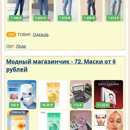
1 199 ₽
2 604 ₽
1 919 ₽
1 494 ₽
1 919 ₽
ТОВАР.
Одежда
.
131
Орг:
Леда
Модный магазинчик - 72. Маски от 6
рублей
240 ₽
36,30 ₽
174 ₽
11,62 ₽