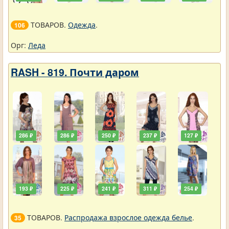
ТОВАРОВ.
Одежда
.
106
Орг:
Леда
RASH - 819. Почти даром
286 ₽
286 ₽
250 ₽
237 ₽
127 ₽
193 ₽
225 ₽
241 ₽
311 ₽
254 ₽
ТОВАРОВ.
Распродажа взрослое одежда белье
.
35