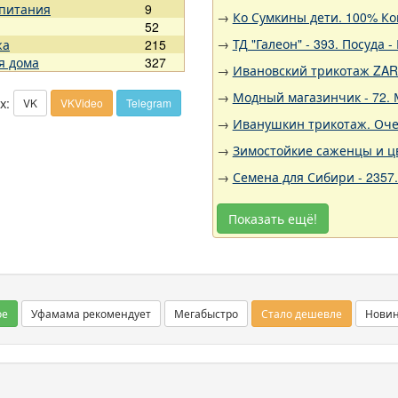
 питания
9
→
Ко Сумкины дети. 100% Ко
52
→
ТД "Галеон" - 393. Посуда
жа
215
я дома
327
→
Ивановский трикотаж ZARK
→
Модный магазинчик - 72. 
х:
VK
VKVideo
Telegram
→
Иванушкин трикотаж. Оче
→
Зимостойкие саженцы и цв
→
Семена для Сибири - 2357
Показать ещё!
ое
Уфамама рекомендует
Мегабыстро
Стало дешевле
Нови