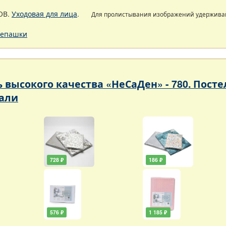
ОВ.
Уходовая для лица
.
Для пролистывания изображений удержив
епашки
ь высокого качества «НеСаДен» - 780. Пос
али
728 ₽
186 ₽
576 ₽
1 185 ₽