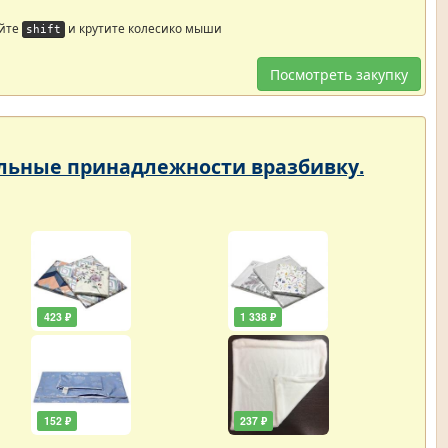
айте
и крутите колесико мыши
shift
Посмотреть закупку
тельные принадлежности вразбивку.
423 ₽
1 338 ₽
152 ₽
237 ₽