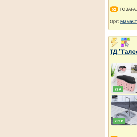
ТОВАРА
52
Орг:
МамаСт
ТД "Гале
72 ₽
252 ₽