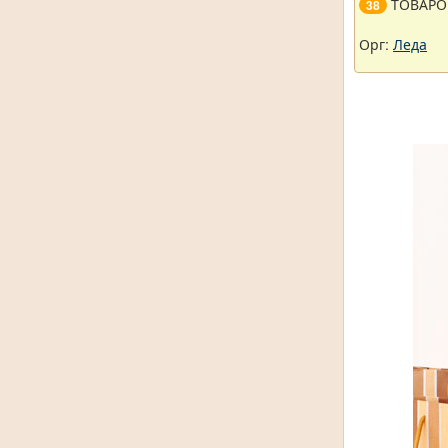
ТОВАРО
38
Орг:
Леда