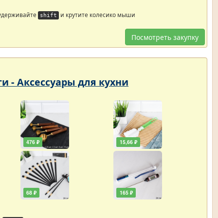
 удерживайте
и крутите колесико мыши
shift
Посмотреть закупку
ти - Аксессуары для кухни
476 ₽
15,66 ₽
68 ₽
165 ₽