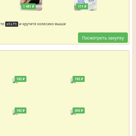
1 481 ₽
111 ₽
йте
и крутите колесико мыши
shift
Посмотреть закупку
192 ₽
192 ₽
192 ₽
305 ₽