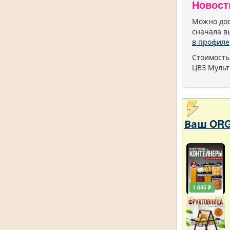
Новост
Можно дос
сначала в
в профиле
Стоимость
ЦВЗ Мульт
Ваш ORG
1 045 ₽