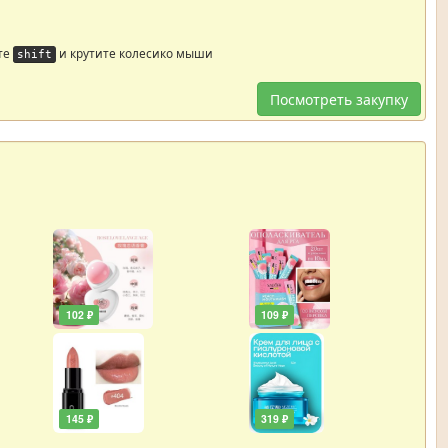
те
и крутите колесико мыши
shift
Посмотреть закупку
102 ₽
109 ₽
145 ₽
319 ₽