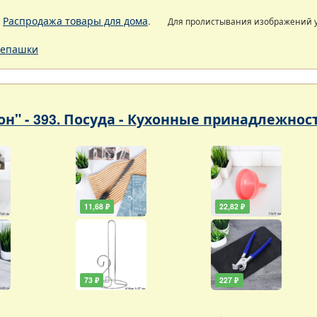
.
Распродажа товары для дома
.
Для пролистывания изображений
епашки
он" - 393. Посуда - Кухонные принадлежнос
11,68 ₽
22,82 ₽
73 ₽
227 ₽