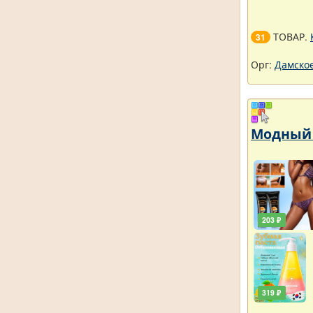
ТОВАР.
31
Орг:
Дамское
Модный 
203 ₽
319 ₽