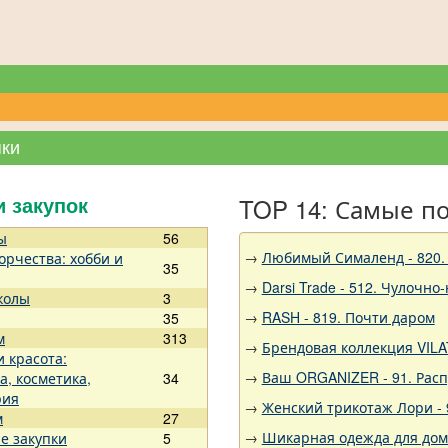
пки
TOP 14: Самые п
и закупок
ы
56
→
Любимый Сималенд - 820.
орчества: хобби и
35
→
Darsi Trade - 512. Чулочно
колы
3
→
RASH - 819. Почти даром
35
м
313
→
Брендовая коллекция VILA
и красота:
→
Ваш ORGANIZER - 91. Рас
а, косметика,
34
рия
→
Женский трикотаж Лори - 
м
27
→
Шикарная одежда для дома,
е закупки
5