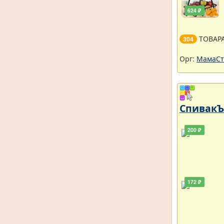
624 ₽
ТОВАР
304
Орг:
МамаСт
СпивакЪ 
200 ₽
172 ₽