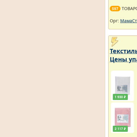
ТОВАР
597
Орг:
МамаСт
Текстил
Цены уп
1 930 ₽
2 117 ₽