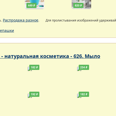
449 ₽
820 ₽
А.
Распродажа разное
.
Для пролистывания изображений удержива
епашки
- натуральная косметика - 626. Мыло
182 ₽
234 ₽
192 ₽
182 ₽