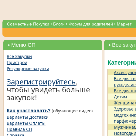
Совместные Покупки
•
Блоги
•
Форум для родителей
•
Маркет
• Меню СП
• Все заку
Все Закупки
Пристрой
Категори
Регулярные закупки
Аксессуар
Все для тв
Зарегистрируйтесь
,
рукоделие
чтобы увидеть больше
Все для ш
закупок!
Детям
Женщина
Здоровье 
Как участвовать?
(обучающее видео)
медтехник
Варианты Доставки
парфюме
Варианты Оплаты
Мужчина
Правила СП
Новогодни
Справка