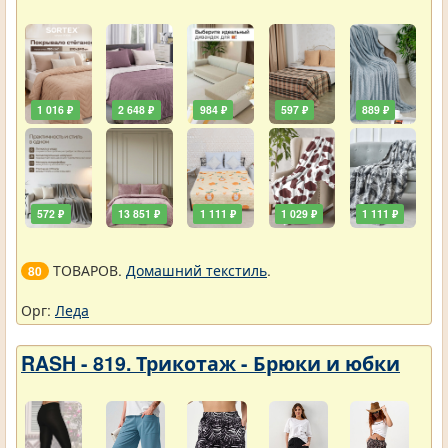
1 016 ₽
2 648 ₽
984 ₽
597 ₽
889 ₽
572 ₽
13 851 ₽
1 111 ₽
1 029 ₽
1 111 ₽
ТОВАРОВ.
Домашний текстиль
.
80
Орг:
Леда
RASH - 819. Трикотаж - Брюки и юбки