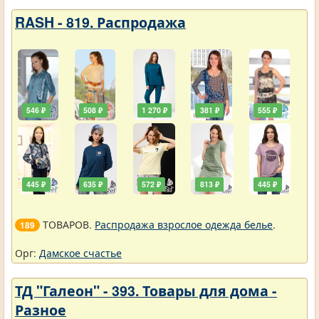
RASH - 819. Распродажа
546 ₽
508 ₽
1 270 ₽
381 ₽
555 ₽
445 ₽
635 ₽
572 ₽
813 ₽
445 ₽
ТОВАРОВ.
Распродажа взрослое одежда белье
.
189
Орг:
Дамское счастье
ТД "Галеон" - 393. Товары для дома -
Разное