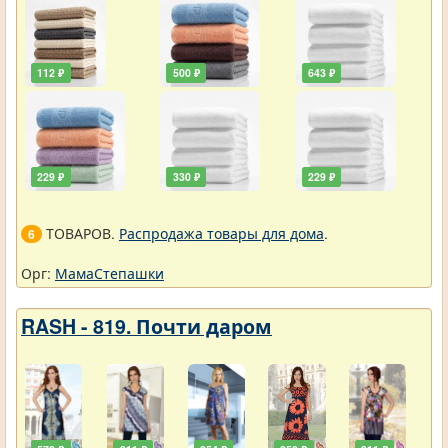
112 ₽
500 ₽
643 ₽
229 ₽
330 ₽
229 ₽
ТОВАРОВ.
Распродажа товары для дома
.
6
Орг:
МамаСтепашки
RASH - 819. Почти даром