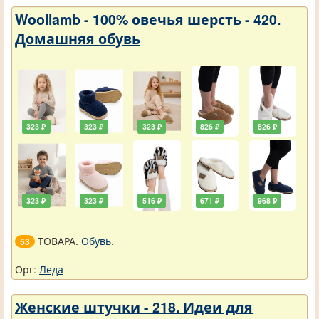
Woollamb - 100% овечья шерсть - 420.
Домашняя обувь
323 ₽
323 ₽
323 ₽
826 ₽
826 ₽
323 ₽
323 ₽
516 ₽
671 ₽
968 ₽
ТОВАРА.
Обувь
.
53
Орг:
Леда
Женские штучки - 218. Идеи для