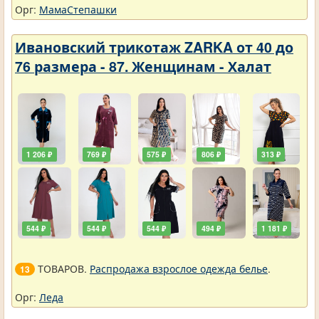
Орг:
МамаСтепашки
Ивановский трикотаж ZARKA от 40 до
76 размера - 87. Женщинам - Халат
1 206 ₽
769 ₽
575 ₽
806 ₽
313 ₽
544 ₽
544 ₽
544 ₽
494 ₽
1 181 ₽
ТОВАРОВ.
Распродажа взрослое одежда белье
.
13
Орг:
Леда