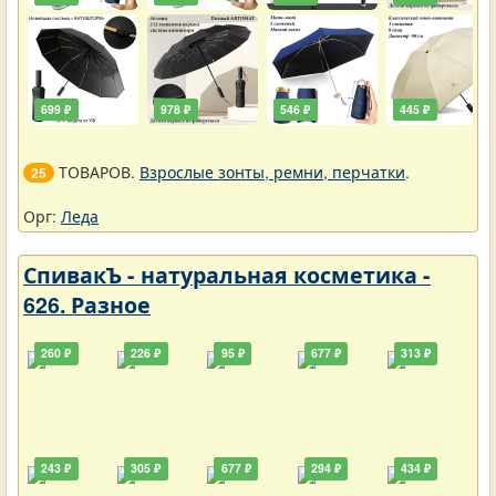
699 ₽
978 ₽
546 ₽
445 ₽
ТОВАРОВ.
Взрослые зонты, ремни, перчатки
.
25
Орг:
Леда
СпивакЪ - натуральная косметика -
626. Разное
260 ₽
226 ₽
95 ₽
677 ₽
313 ₽
243 ₽
305 ₽
677 ₽
294 ₽
434 ₽