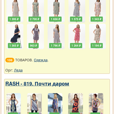
1 395 ₽
2 700 ₽
1 656 ₽
1 375 ₽
1 343 ₽
1 365 ₽
963 ₽
1 796 ₽
1 264 ₽
1 194 ₽
ТОВАРОВ.
Одежда
.
106
Орг:
Леда
RASH - 819. Почти даром