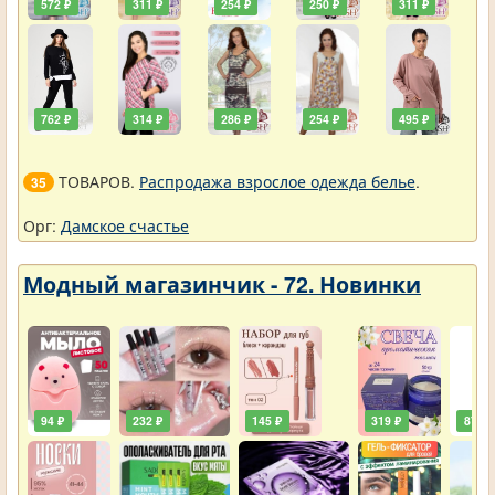
572 ₽
311 ₽
254 ₽
250 ₽
311 ₽
762 ₽
314 ₽
286 ₽
254 ₽
495 ₽
ТОВАРОВ.
Распродажа взрослое одежда белье
.
35
Орг:
Дамское счастье
Модный магазинчик - 72. Новинки
94 ₽
232 ₽
145 ₽
319 ₽
87 ₽