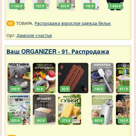
1 130 ₽
762 ₽
622 ₽
749 ₽
1 842 ₽
ТОВАРА.
Распродажа взрослое одежда белье
.
93
Орг:
Дамское счастье
Ваш ORGANIZER - 91. Распродажа
240 ₽
92 ₽
92 ₽
148 ₽
871 ₽
203 ₽
282 ₽
273 ₽
803 ₽
102 ₽