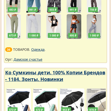
483 ₽
991 ₽
603 ₽
991 ₽
756 ₽
673 ₽
1 080 ₽
1 080 ₽
495 ₽
1 080 ₽
ТОВАРОВ.
Одежда
.
36
Орг:
Дамское счастье
Ко Сумкины дети. 100% Копии Брендов
- 1184. Зонты. Новинки
572 ₽
572 ₽
953 ₽
978 ₽