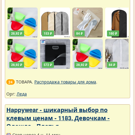
28,92 ₽
153 ₽
84 ₽
180 ₽
28,92 ₽
572 ₽
28,92 ₽
84 ₽
ТОВАРА.
Распродажа товары для дома
.
24
Орг:
Леда
Нappywear - шикарный выбор по
клевым ценам - 1183. Девочкам -
Одежда - Платья
Стоп через 4 ч. 11 мин.