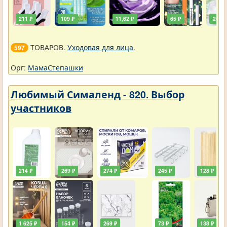
211 ₽
109 ₽
11,62 ₽
65 ₽
261 ₽
ТОВАРОВ.
Уходовая для лица
.
597
Орг:
МамаСтепашки
Любимый Сималенд - 820. Выбор
участников
214 ₽
269 ₽
274 ₽
245 ₽
128 ₽
1 625 ₽
154 ₽
269 ₽
73 ₽
138 ₽