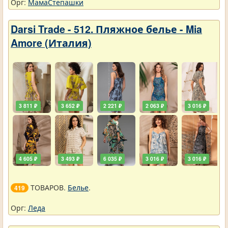
Орг:
МамаСтепашки
Darsi Trade - 512. Пляжное белье - Mia
Amore (Италия)
3 811 ₽
3 652 ₽
2 221 ₽
2 063 ₽
3 016 ₽
4 605 ₽
3 493 ₽
6 035 ₽
3 016 ₽
3 016 ₽
ТОВАРОВ.
Белье
.
419
Орг:
Леда