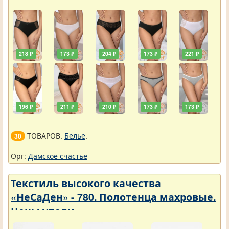
218 ₽
173 ₽
204 ₽
173 ₽
221 ₽
196 ₽
211 ₽
210 ₽
173 ₽
173 ₽
ТОВАРОВ.
Белье
.
30
Орг:
Дамское счастье
Текстиль высокого качества
«НеСаДен» - 780. Полотенца махровые.
Цены упали