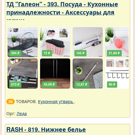
ТД "Галеон" - 393. Посуда - Кухонные
принадлежности - Аксессуары для
кухни
394 ₽
72 ₽
165 ₽
21,88 ₽
573 ₽
45,09 ₽
12,87 ₽
90 ₽
ТОВАРОВ.
Кухонная утварь
.
38
Орг:
Леда
RASH - 819. Нижнее белье