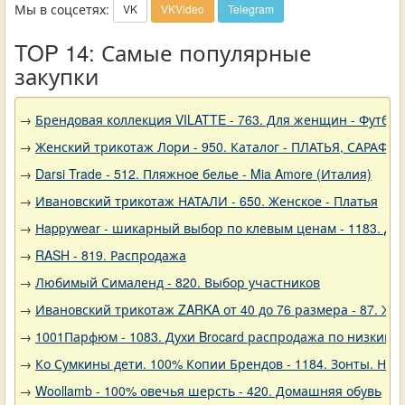
Мы в соцсетях:
VK
VKVideo
Telegram
TOP 14: Самые популярные
закупки
→
Брендовая коллекция VILATTE - 763. Для женщин - Футбол
→
Женский трикотаж Лори - 950. Каталог - ПЛАТЬЯ, САРАФА
→
Darsi Trade - 512. Пляжное белье - Mia Amore (Италия)
→
Ивановский трикотаж НАТАЛИ - 650. Женское - Платья
→
Нappywear - шикарный выбор по клевым ценам - 1183. Дев
→
RASH - 819. Распродажа
→
Любимый Сималенд - 820. Выбор участников
→
Ивановский трикотаж ZARKA от 40 до 76 размера - 87. Же
→
1001Парфюм - 1083. Духи Brocard распродажа по низким 
→
Ко Сумкины дети. 100% Копии Брендов - 1184. Зонты. Нов
→
Woollamb - 100% овечья шерсть - 420. Домашняя обувь