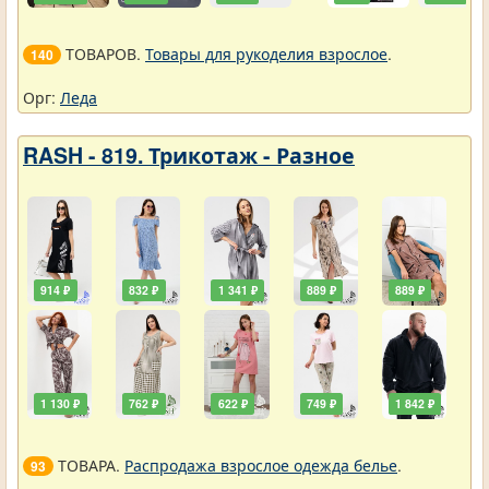
ТОВАРОВ.
Товары для рукоделия взрослое
.
140
Орг:
Леда
RASH - 819. Трикотаж - Разное
914 ₽
832 ₽
1 341 ₽
889 ₽
889 ₽
1 130 ₽
762 ₽
622 ₽
749 ₽
1 842 ₽
ТОВАРА.
Распродажа взрослое одежда белье
.
93