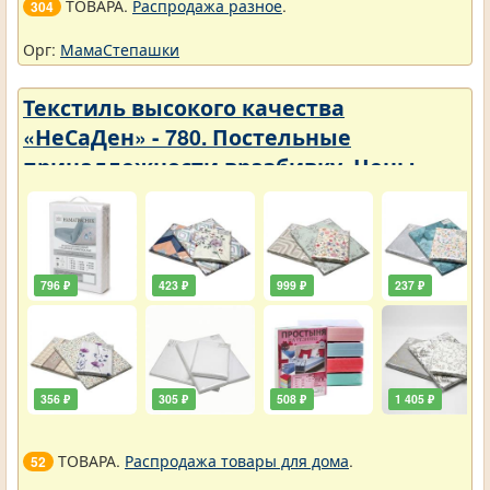
ТОВАРА.
Распродажа разное
.
304
Орг:
МамаСтепашки
Текстиль высокого качества
«НеСаДен» - 780. Постельные
принадлежности вразбивку. Цены
упали
796 ₽
423 ₽
999 ₽
237 ₽
356 ₽
305 ₽
508 ₽
1 405 ₽
ТОВАРА.
Распродажа товары для дома
.
52