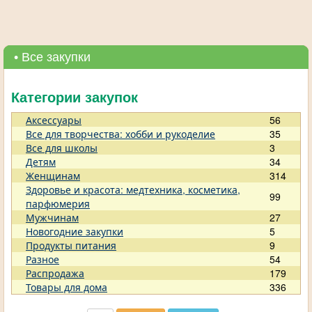
• Все закупки
Категории закупок
Аксессуары
56
Все для творчества: хобби и рукоделие
35
Все для школы
3
Детям
34
Женщинам
314
Здоровье и красота: медтехника, косметика,
99
парфюмерия
Мужчинам
27
Новогодние закупки
5
Продукты питания
9
Разное
54
Распродажа
179
Товары для дома
336