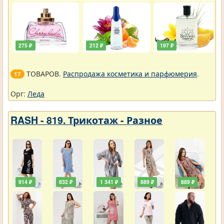
275 ₽
212 ₽
197 ₽
ТОВАРОВ.
Распродажа косметика и парфюмерия
.
17
Орг:
Леда
RASH - 819. Трикотаж - Разное
914 ₽
832 ₽
1 341 ₽
889 ₽
889 ₽