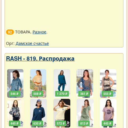
ТОВАРА.
Разное
.
92
Орг:
Дамское счастье
RASH - 819. Распродажа
546 ₽
508 ₽
1 270 ₽
381 ₽
555 ₽
445 ₽
635 ₽
572 ₽
813 ₽
445 ₽