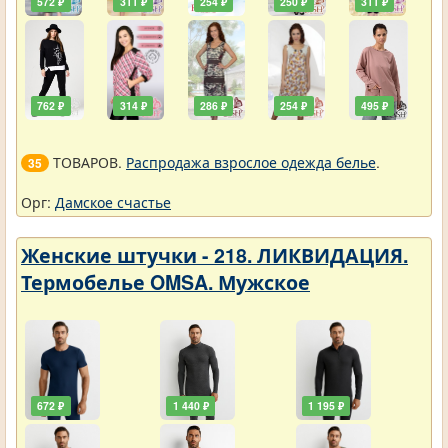
572 ₽
311 ₽
254 ₽
250 ₽
311 ₽
762 ₽
314 ₽
286 ₽
254 ₽
495 ₽
ТОВАРОВ.
Распродажа взрослое одежда белье
.
35
Орг:
Дамское счастье
Женские штучки - 218. ЛИКВИДАЦИЯ.
Термобелье OMSA. Мужское
672 ₽
1 440 ₽
1 195 ₽