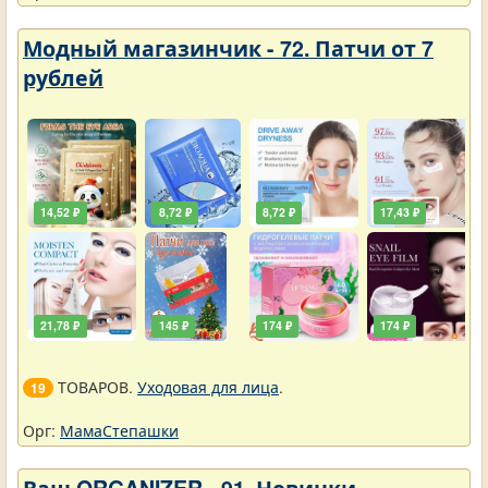
Модный магазинчик - 72. Патчи от 7
рублей
14,52 ₽
8,72 ₽
8,72 ₽
17,43 ₽
21,78 ₽
145 ₽
174 ₽
174 ₽
ТОВАРОВ.
Уходовая для лица
.
19
Орг:
МамаСтепашки