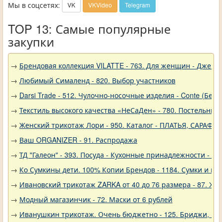
Мы в соцсетях:
VK
VKVideo
Telegram
TOP 13: Самые популярные
закупки
→
Брендовая коллекция VILATTE - 763. Для женщин - Джемп
→
Любимый Сималенд - 820. Выбор участников
→
Darsi Trade - 512. Чулочно-носочные изделия - Conte (Бела
→
Текстиль высокого качества «НеСаДен» - 780. Постельны
→
Женский трикотаж Лори - 950. Каталог - ПЛАТЬЯ, САРАФА
→
Ваш ORGANIZER - 91. Распродажа
→
ТД "Галеон" - 393. Посуда - Кухонные принадлежности - Ак
→
Ко Сумкины дети. 100% Копии Брендов - 1184. Сумки и кл
→
Ивановский трикотаж ZARKA от 40 до 76 размера - 87. Же
→
Модный магазинчик - 72. Маски от 6 рублей
→
Иванушкин трикотаж. Очень бюджетно - 125. Бриджи, шо