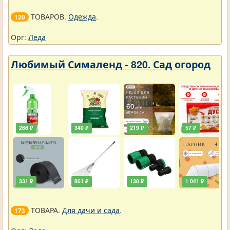
ТОВАРОВ.
Одежда
.
120
Орг:
Леда
Любимый Сималенд - 820. Сад огород
266 ₽
340 ₽
219 ₽
57 ₽
331 ₽
861 ₽
138 ₽
1 041 ₽
ТОВАРА.
Для дачи и сада
.
173