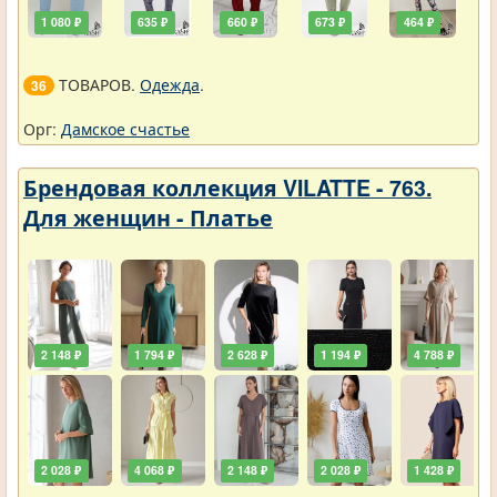
1 080 ₽
635 ₽
660 ₽
673 ₽
464 ₽
ТОВАРОВ.
Одежда
.
36
Орг:
Дамское счастье
Брендовая коллекция VILATTE - 763.
Для женщин - Платье
2 148 ₽
1 794 ₽
2 628 ₽
1 194 ₽
4 788 ₽
2 028 ₽
4 068 ₽
2 148 ₽
2 028 ₽
1 428 ₽