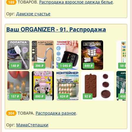
ТОВАРОВ.
Распродажа взрослое одежда белье
.
189
Орг:
Дамское счастье
Ваш ORGANIZER - 91. Распродажа
148 ₽
396 ₽
1 045 ₽
449 ₽
59 ₽
157 ₽
890 ₽
624 ₽
92 ₽
458 ₽
ТОВАРА.
Распродажа разное
.
304
Орг:
МамаСтепашки