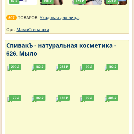
87 ₽
145 ₽
174 ₽
203 ₽
ТОВАРОВ.
Уходовая для лица
.
597
Орг:
МамаСтепашки
СпивакЪ - натуральная косметика -
626. Мыло
200 ₽
182 ₽
234 ₽
192 ₽
192 ₽
172 ₽
192 ₽
182 ₽
192 ₽
305 ₽