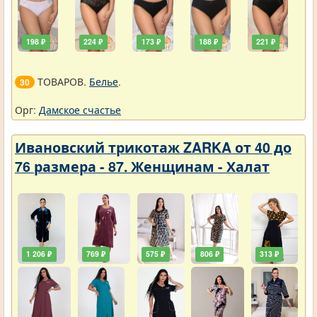
198 ₽
224 ₽
173 ₽
188 ₽
221 ₽
ТОВАРОВ.
Белье
.
30
Орг:
Дамское счастье
Ивановский трикотаж ZARKA от 40 до
76 размера - 87. Женщинам - Халат
1 206 ₽
769 ₽
575 ₽
806 ₽
313 ₽