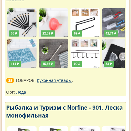
кухни
68 ₽
22,82 ₽
89 ₽
42,71 ₽
114 ₽
15,66 ₽
90 ₽
83 ₽
ТОВАРОВ.
Кухонная утварь
.
38
Орг:
Леда
Рыбалка и Туризм с Norfine - 901. Леска
монофильная