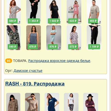
584 ₽
1 353 ₽
1 022 ₽
622 ₽
483 ₽
540 ₽
476 ₽
876 ₽
572 ₽
1 194 ₽
ТОВАРА.
Распродажа взрослое одежда белье
.
93
Орг:
Дамское счастье
RASH - 819. Распродажа