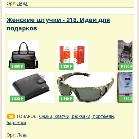
Орг:
Леда
Женские штучки - 218. Идеи для
подарков
1 680 ₽
1 320 ₽
5 760 ₽
1 920 ₽
1 440 ₽
1 680 ₽
ТОВАРОВ.
Сумки, клатчи, рюкзаки, портфели,
25
барсетки
.
Орг:
Леда