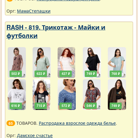
Орг:
МамаСтепашки
RASH - 819. Трикотаж - Майки и
футболки
502 ₽
622 ₽
427 ₽
749 ₽
768 ₽
616 ₽
715 ₽
572 ₽
546 ₽
749 ₽
ТОВАРОВ.
Распродажа взрослое одежда белье
.
65
Орг:
Дамское счастье