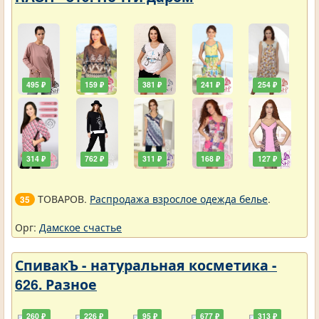
495 ₽
159 ₽
381 ₽
241 ₽
254 ₽
314 ₽
762 ₽
311 ₽
168 ₽
127 ₽
ТОВАРОВ.
Распродажа взрослое одежда белье
.
35
Орг:
Дамское счастье
СпивакЪ - натуральная косметика -
626. Разное
260 ₽
226 ₽
95 ₽
677 ₽
313 ₽