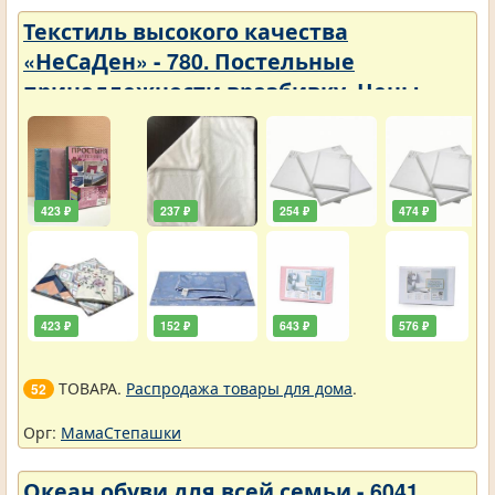
Текстиль высокого качества
«НеСаДен» - 780. Постельные
принадлежности вразбивку. Цены
упали
423 ₽
237 ₽
254 ₽
474 ₽
423 ₽
152 ₽
643 ₽
576 ₽
ТОВАРА.
Распродажа товары для дома
.
52
Орг:
МамаСтепашки
Океан обуви для всей семьи - 6041.