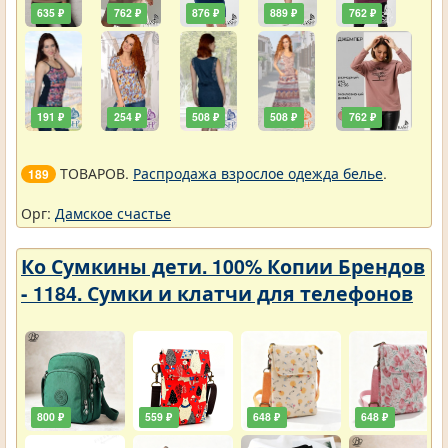
635 ₽
762 ₽
876 ₽
889 ₽
762 ₽
191 ₽
254 ₽
508 ₽
508 ₽
762 ₽
ТОВАРОВ.
Распродажа взрослое одежда белье
.
189
Орг:
Дамское счастье
Ко Сумкины дети. 100% Копии Брендов
- 1184. Сумки и клатчи для телефонов
800 ₽
559 ₽
648 ₽
648 ₽