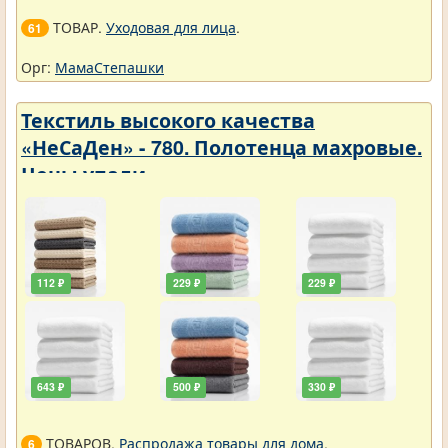
ТОВАР.
Уходовая для лица
.
61
Орг:
МамаСтепашки
Текстиль высокого качества
«НеСаДен» - 780. Полотенца махровые.
Цены упали
112 ₽
229 ₽
229 ₽
643 ₽
500 ₽
330 ₽
ТОВАРОВ.
Распродажа товары для дома
.
6