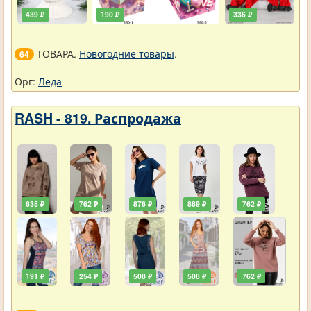
439 ₽
190 ₽
336 ₽
ТОВАРА.
Новогодние товары
.
64
Орг:
Леда
RASH - 819. Распродажа
635 ₽
762 ₽
876 ₽
889 ₽
762 ₽
191 ₽
254 ₽
508 ₽
508 ₽
762 ₽