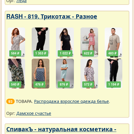
Орг:
Леда
RASH - 819. Трикотаж - Разное
584 ₽
1 353 ₽
1 022 ₽
622 ₽
483 ₽
540 ₽
476 ₽
876 ₽
572 ₽
1 194 ₽
ТОВАРА.
Распродажа взрослое одежда белье
.
93
Орг:
Дамское счастье
СпивакЪ - натуральная косметика -