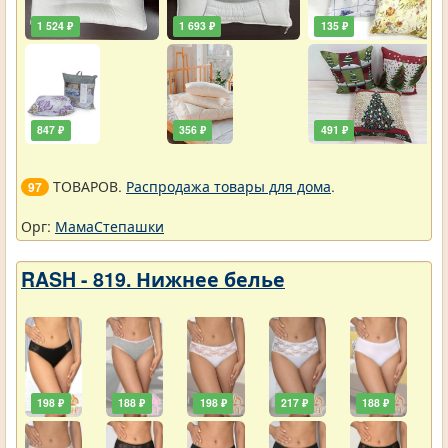
1 524 ₽
1 693 ₽
135 ₽
847 ₽
356 ₽
491 ₽
ТОВАРОВ.
Распродажа товары для дома
.
97
Орг:
МамаСтепашки
RASH - 819. Нижнее белье
198 ₽
188 ₽
198 ₽
217 ₽
188 ₽