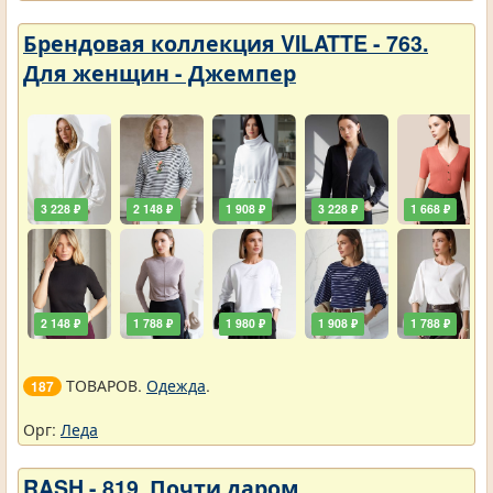
Брендовая коллекция VILATTE - 763.
Для женщин - Джемпер
3 228 ₽
2 148 ₽
1 908 ₽
3 228 ₽
1 668 ₽
2 148 ₽
1 788 ₽
1 980 ₽
1 908 ₽
1 788 ₽
ТОВАРОВ.
Одежда
.
187
Орг:
Леда
RASH - 819. Почти даром