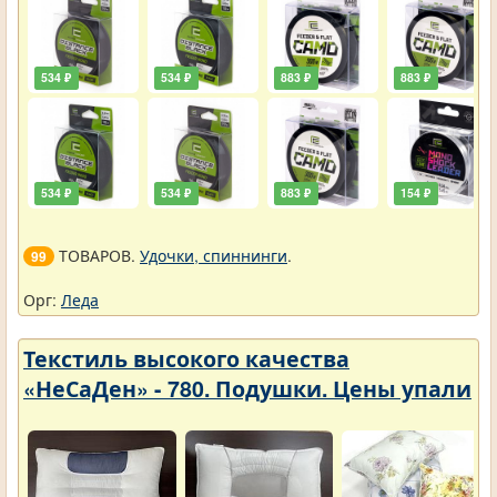
534 ₽
534 ₽
883 ₽
883 ₽
534 ₽
534 ₽
883 ₽
154 ₽
ТОВАРОВ.
Удочки, спиннинги
.
99
Орг:
Леда
Текстиль высокого качества
«НеСаДен» - 780. Подушки. Цены упали