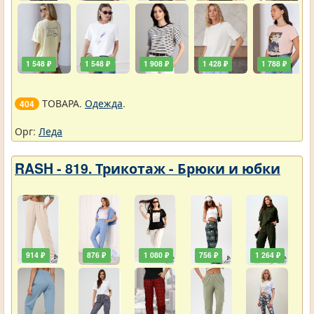
1 548 ₽
1 548 ₽
1 908 ₽
1 428 ₽
1 788 ₽
ТОВАРА.
Одежда
.
404
Орг:
Леда
RASH - 819. Трикотаж - Брюки и юбки
914 ₽
876 ₽
1 080 ₽
756 ₽
1 264 ₽