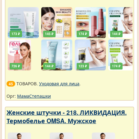
173 ₽
145 ₽
174 ₽
144 ₽
726 ₽
144 ₽
123 ₽
174 ₽
ТОВАРОВ.
Уходовая для лица
.
45
Орг:
МамаСтепашки
Женские штучки - 218. ЛИКВИДАЦИЯ.
Термобелье OMSA. Мужское