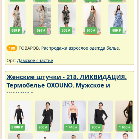
889 ₽
597 ₽
508 ₽
610 ₽
889 ₽
ТОВАРОВ.
Распродажа взрослое одежда белье
.
189
Орг:
Дамское счастье
Женские штучки - 218. ЛИКВИДАЦИЯ.
Термобелье OXOUNO. Мужское и
женское
3 000 ₽
960 ₽
1 440 ₽
900 ₽
1 680 ₽