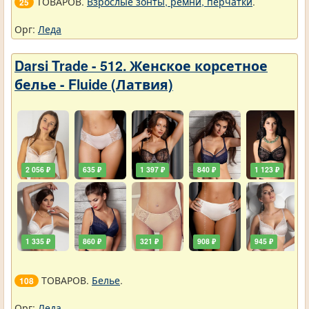
ТОВАРОВ.
Взрослые зонты, ремни, перчатки
.
25
Орг:
Леда
Darsi Trade - 512. Женское корсетное
белье - Fluide (Латвия)
2 056 ₽
635 ₽
1 397 ₽
840 ₽
1 123 ₽
1 335 ₽
860 ₽
321 ₽
908 ₽
945 ₽
ТОВАРОВ.
Белье
.
108
Орг:
Леда