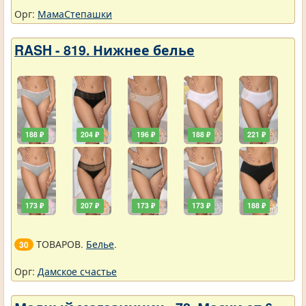
Орг:
МамаСтепашки
RASH - 819. Нижнее белье
188 ₽
204 ₽
196 ₽
188 ₽
221 ₽
173 ₽
207 ₽
173 ₽
173 ₽
188 ₽
ТОВАРОВ.
Белье
.
30
Орг:
Дамское счастье