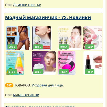
Орг:
Дамское счастье
Модный магазинчик - 72. Новинки
203 ₽
189 ₽
240 ₽
102 ₽
319 ₽
202 ₽
182 ₽
145 ₽
ТОВАРОВ.
Уходовая для лица
.
597
Орг:
МамаСтепашки