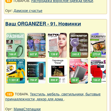
ТОВАРОВ.
Распродажа взрослое одежда белье
.
65
Орг:
Дамское счастье
Ваш ORGANIZER - 91. Новинки
166 ₽
607 ₽
139 ₽
240 ₽
273 ₽
1 331 ₽
784 ₽
890 ₽
90 ₽
166 ₽
ТОВАРА.
Текстиль, мебель, светильники, бытовые
193
принадлежности, декор для дома
.
Орг:
МамаСтепашки