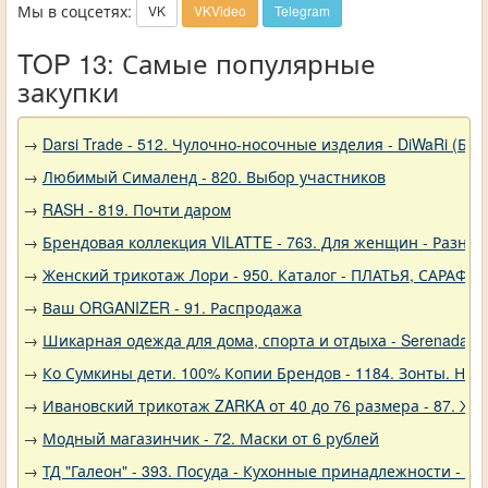
Мы в соцсетях:
VK
VKVideo
Telegram
TOP 13: Самые популярные
закупки
→
Darsi Trade - 512. Чулочно-носочные изделия - DiWaRi (Бел
→
Любимый Сималенд - 820. Выбор участников
→
RASH - 819. Почти даром
→
Брендовая коллекция VILATTE - 763. Для женщин - Разное
→
Женский трикотаж Лори - 950. Каталог - ПЛАТЬЯ, САРАФА
→
Ваш ORGANIZER - 91. Распродажа
→
Шикарная одежда для дома, спорта и отдыха - Serenada - 
→
Ко Сумкины дети. 100% Копии Брендов - 1184. Зонты. Нов
→
Ивановский трикотаж ZARKA от 40 до 76 размера - 87. Же
→
Модный магазинчик - 72. Маски от 6 рублей
→
ТД "Галеон" - 393. Посуда - Кухонные принадлежности - Ак