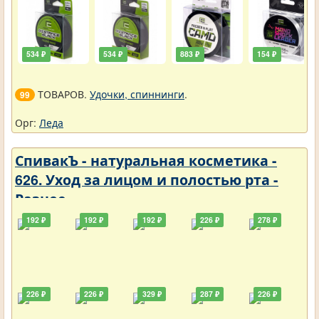
534 ₽
534 ₽
883 ₽
154 ₽
ТОВАРОВ.
Удочки, спиннинги
.
99
Орг:
Леда
СпивакЪ - натуральная косметика -
626. Уход за лицом и полостью рта -
Разное
192 ₽
192 ₽
192 ₽
226 ₽
278 ₽
226 ₽
226 ₽
329 ₽
287 ₽
226 ₽