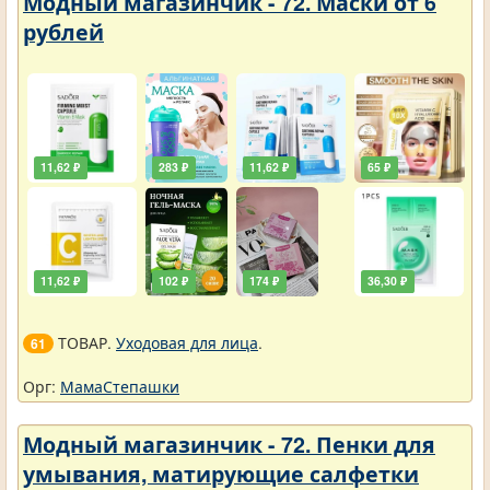
Модный магазинчик - 72. Маски от 6
рублей
11,62 ₽
283 ₽
11,62 ₽
65 ₽
11,62 ₽
102 ₽
174 ₽
36,30 ₽
ТОВАР.
Уходовая для лица
.
61
Орг:
МамаСтепашки
Модный магазинчик - 72. Пенки для
умывания, матирующие салфетки