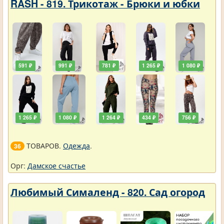
RASH - 819. Трикотаж - Брюки и юбки
591 ₽
991 ₽
781 ₽
1 265 ₽
1 080 ₽
1 265 ₽
1 080 ₽
1 264 ₽
434 ₽
756 ₽
ТОВАРОВ.
Одежда
.
36
Орг:
Дамское счастье
Любимый Сималенд - 820. Сад огород