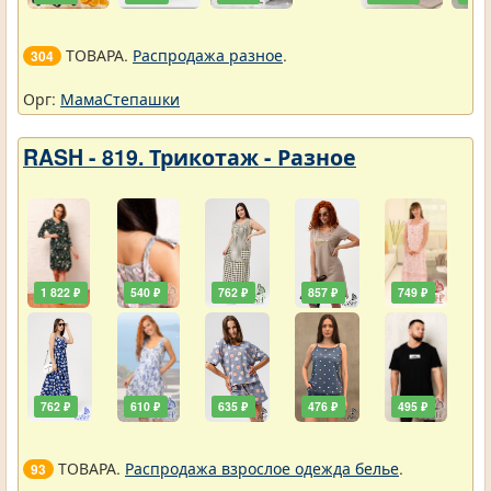
ТОВАРА.
Распродажа разное
.
304
Орг:
МамаСтепашки
RASH - 819. Трикотаж - Разное
1 822 ₽
540 ₽
762 ₽
857 ₽
749 ₽
762 ₽
610 ₽
635 ₽
476 ₽
495 ₽
ТОВАРА.
Распродажа взрослое одежда белье
.
93