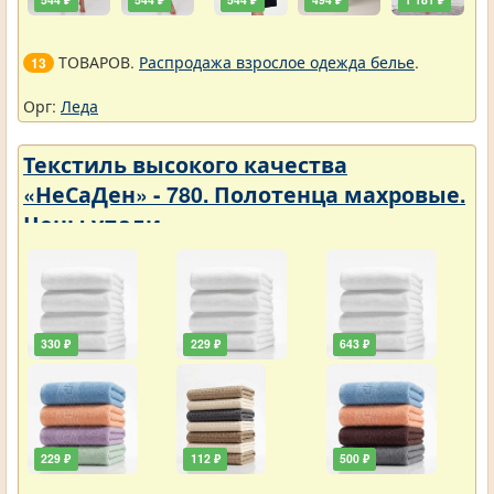
ТОВАРОВ.
Распродажа взрослое одежда белье
.
13
Орг:
Леда
Текстиль высокого качества
«НеСаДен» - 780. Полотенца махровые.
Цены упали
330 ₽
229 ₽
643 ₽
229 ₽
112 ₽
500 ₽