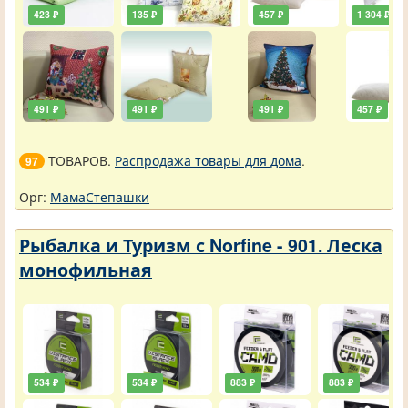
423 ₽
135 ₽
457 ₽
1 304 ₽
491 ₽
491 ₽
491 ₽
457 ₽
ТОВАРОВ.
Распродажа товары для дома
.
97
Орг:
МамаСтепашки
Рыбалка и Туризм с Norfine - 901. Леска
монофильная
534 ₽
534 ₽
883 ₽
883 ₽