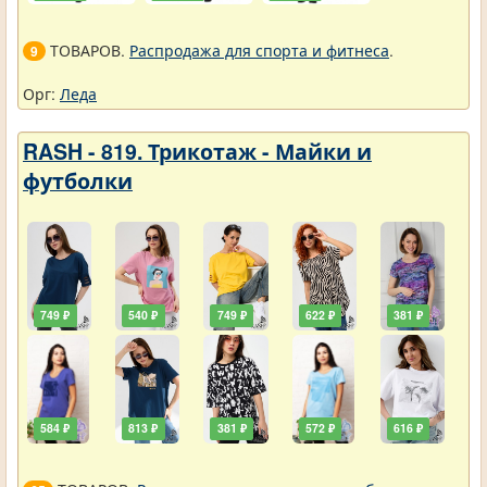
ТОВАРОВ.
Распродажа для спорта и фитнеса
.
9
Орг:
Леда
RASH - 819. Трикотаж - Майки и
футболки
749 ₽
540 ₽
749 ₽
622 ₽
381 ₽
584 ₽
813 ₽
381 ₽
572 ₽
616 ₽