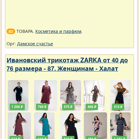
ТОВАРА.
Косметика и парфюм
.
83
Орг:
Дамское счастье
Ивановский трикотаж ZARKA от 40 до
76 размера - 87. Женщинам - Халат
1 206 ₽
769 ₽
575 ₽
806 ₽
313 ₽
544 ₽
544 ₽
544 ₽
494 ₽
1 181 ₽