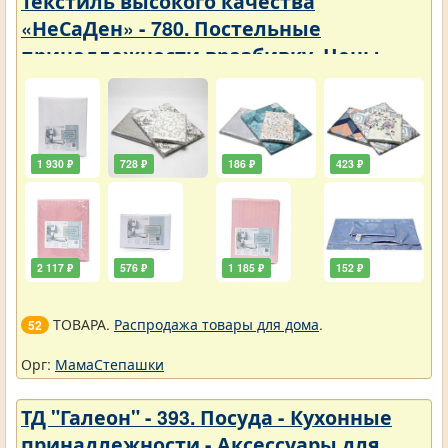
Текстиль высокого качества
«НеСаДен» - 780. Постельные
принадлежности вразбивку. Цены
упали
1 930 ₽
728 ₽
186 ₽
423 ₽
2 117 ₽
576 ₽
1 185 ₽
152 ₽
ТОВАРА.
Распродажа товары для дома
.
52
Орг:
МамаСтепашки
ТД "Галеон" - 393. Посуда - Кухонные
принадлежности - Аксессуары для