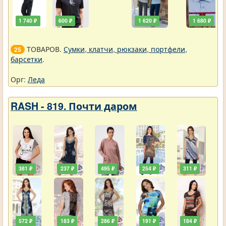
1 740 ₽
600 ₽
1 620 ₽
1 680 ₽
ТОВАРОВ.
Сумки, клатчи, рюкзаки, портфели,
25
барсетки
.
Орг:
Леда
RASH - 819. Почти даром
381 ₽
237 ₽
495 ₽
254 ₽
311 ₽
572 ₽
183 ₽
286 ₽
191 ₽
184 ₽