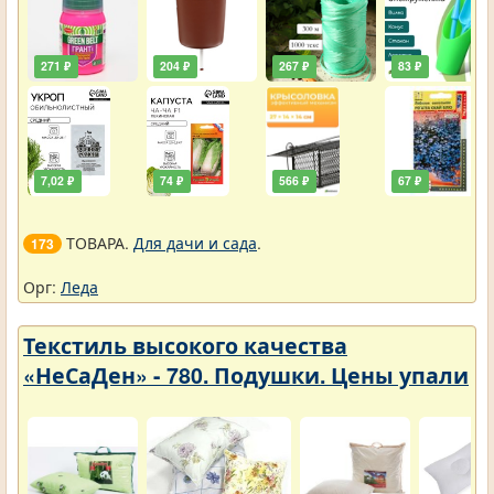
271 ₽
204 ₽
267 ₽
83 ₽
7,02 ₽
74 ₽
566 ₽
67 ₽
ТОВАРА.
Для дачи и сада
.
173
Орг:
Леда
Текстиль высокого качества
«НеСаДен» - 780. Подушки. Цены упали