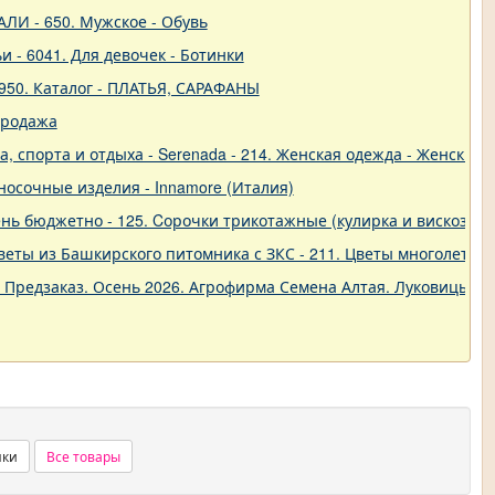
ЛИ - 650. Мужское - Обувь
и - 6041. Для девочек - Ботинки
950. Каталог - ПЛАТЬЯ, САРАФАНЫ
продажа
 спорта и отдыха - Serenada - 214. Женская одежда - Женские 
о-носочные изделия - Innamore (Италия)
ь бюджетно - 125. Cорочки трикотажные (кулирка и вискоза) от
еты из Башкирского питомника с ЗКС - 211. Цветы многолетние
. Предзаказ. Осень 2026. Агрофирма Семена Алтая. Луковицы. 
нки
Все товары