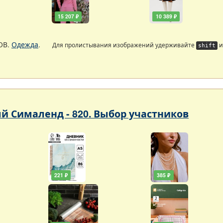
15 207 ₽
10 389 ₽
ОВ.
Одежда
.
Для пролистывания изображений удерживайте
и
shift
 Сималенд - 820. Выбор участников
221 ₽
385 ₽