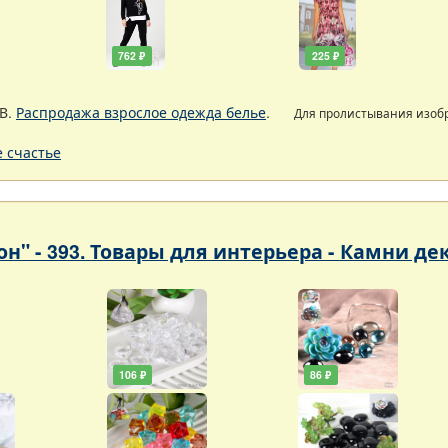
762 ₽
225 ₽
В.
Распродажа взрослое одежда белье
.
Для пролистывания изо
 счастье
он" - 393. Товары для интерьера - Камни д
106 ₽
86 ₽