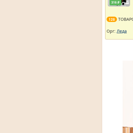
316 ₽
ТОВАР
128
Орг:
Леда