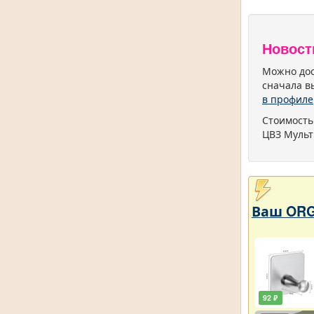
Новост
Можно дос
сначала в
в профиле
Стоимость
ЦВЗ Мульт
Ваш ORG
92 ₽