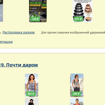
129 ₽
871 ₽
А.
Распродажа разное
.
Для пролистывания изображений удержива
епашки
19. Почти даром
381 ₽
286 ₽