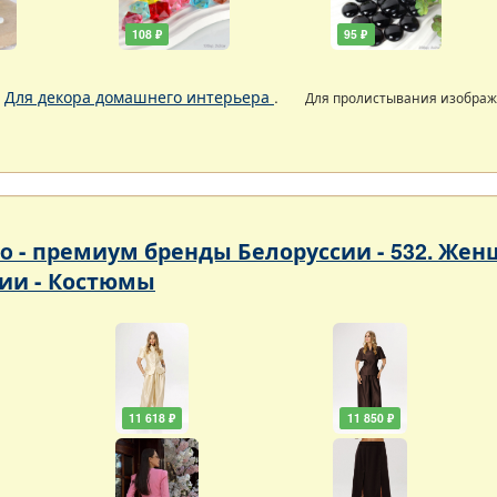
108 ₽
95 ₽
.
Для декора домашнего интерьера
.
Для пролистывания изобра
so - премиум бренды Белоруссии - 532. Ж
ии - Костюмы
11 618 ₽
11 850 ₽