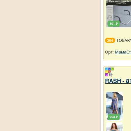
301 ₽
ТОВАР
304
Орг:
МамаСт
RASH - 8
254 ₽