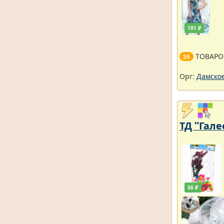
191 ₽
ТОВАРО
35
Орг:
Дамское
ТД "Гале
56 ₽