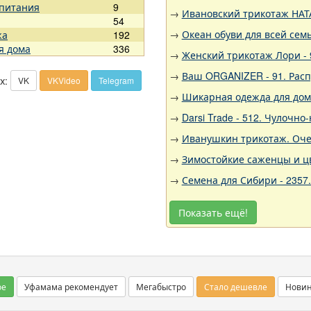
 питания
9
→
Ивановский трикотаж НАТА
54
→
Океан обуви для всей семь
жа
192
я дома
336
→
Женский трикотаж Лори - 
→
Ваш ORGANIZER - 91. Рас
х:
VK
VKVideo
Telegram
→
Шикарная одежда для дома,
→
Darsi Trade - 512. Чулочн
→
Иванушкин трикотаж. Очен
→
Зимостойкие саженцы и цв
→
Семена для Сибири - 2357
Показать ещё!
ое
Уфамама рекомендует
Мегабыстро
Стало дешевле
Нови