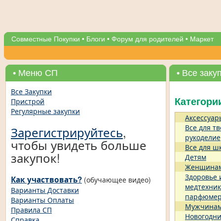
Совместные Покупки
•
Блоги
•
Форум для родителей
•
Маркет
• Меню СП
• Все заку
Все Закупки
Пристрой
Категори
Регулярные закупки
Аксессуар
Все для тв
Зарегистрируйтесь
,
рукоделие
чтобы увидеть больше
Все для ш
закупок!
Детям
Женщина
Здоровье 
Как участвовать?
(обучающее видео)
медтехник
Варианты Доставки
парфюме
Варианты Оплаты
Мужчина
Правила СП
Новогодни
Справка