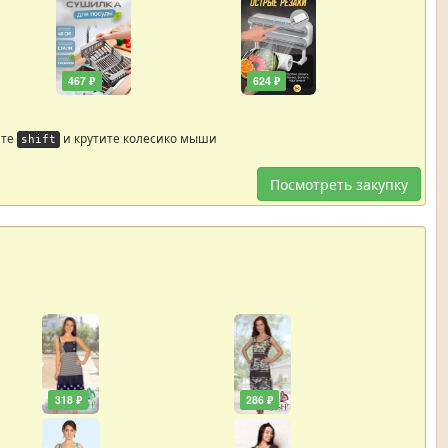
467 ₽
624 ₽
йте
и крутите колесико мыши
shift
Посмотреть закупку
318 ₽
286 ₽