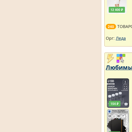
12 400 ₽
ТОВАР
240
Орг:
Леда
Любимый
154 ₽