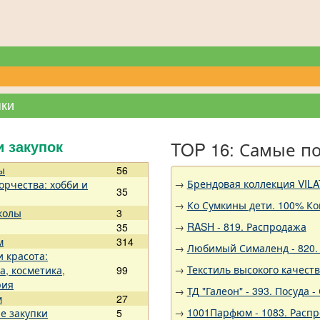
пки
TOP 16: Самые п
и закупок
ы
56
→
Брендовая коллекция VILA
орчества: хобби и
35
→
Ко Сумкины дети. 100% Ко
колы
3
→
RASH - 819. Распродажа
35
м
314
→
Любимый Сималенд - 820. 
и красота:
→
Текстиль высокого качест
а, косметика,
99
рия
→
ТД "Галеон" - 393. Посуда
м
27
→
1001Парфюм - 1083. Расп
е закупки
5