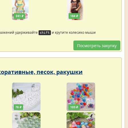
241 ₽
184 ₽
бражений удерживайте
и крутите колесико мыши
shift
Посмотреть закупку
екоративные, песок, ракушки
76 ₽
103 ₽