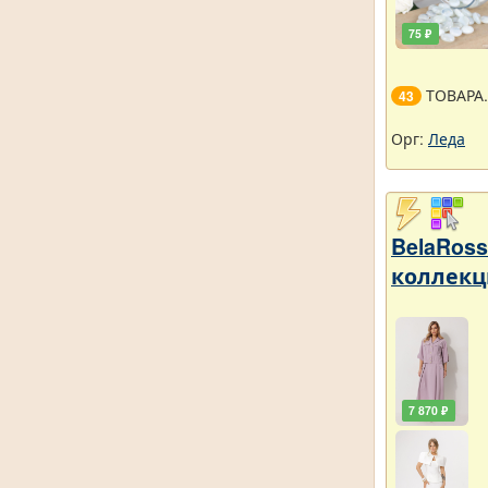
75 ₽
ТОВАРА
43
Орг:
Леда
BelaRos
коллекц
7 870 ₽