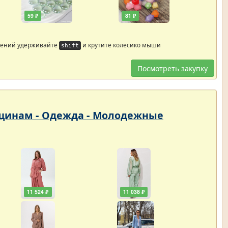
59 ₽
81 ₽
жений удерживайте
и крутите колесико мыши
shift
Посмотреть закупку
енщинам - Одежда - Молодежные
11 524 ₽
11 038 ₽