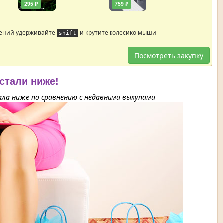
295 ₽
759 ₽
жений удерживайте
и крутите колесико мыши
shift
Посмотреть закупку
 стали ниже!
ла ниже по сравнению с недавними выкупами