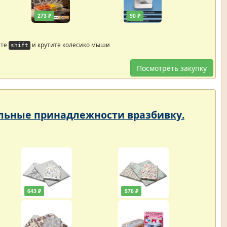
273 ₽
90 ₽
йте
и крутите колесико мыши
shift
Посмотреть закупку
тельные принадлежности вразбивку.
643 ₽
576 ₽