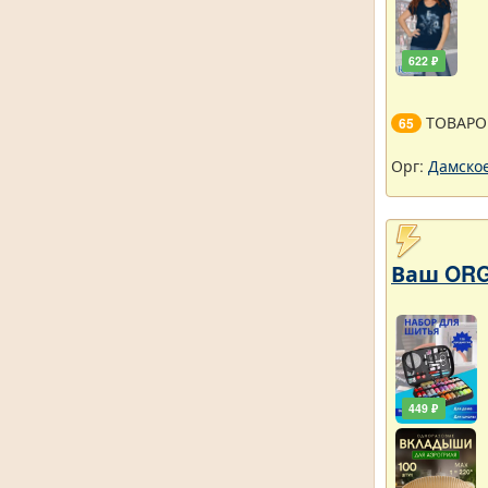
622 ₽
ТОВАРО
65
Орг:
Дамское
Ваш ORG
449 ₽