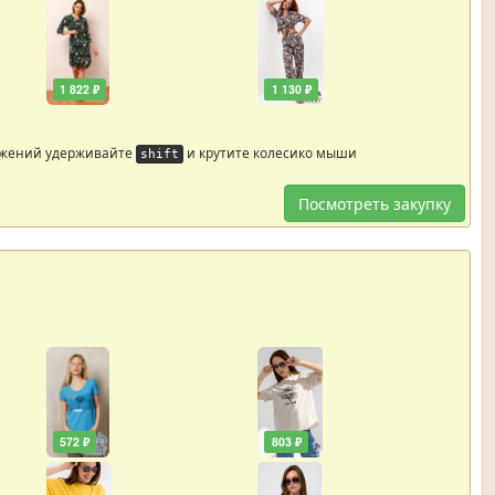
1 822 ₽
1 130 ₽
ажений удерживайте
и крутите колесико мыши
shift
Посмотреть закупку
572 ₽
803 ₽