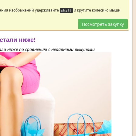
ания изображений удерживайте
и крутите колесико мыши
shift
Посмотреть закупку
 стали ниже!
ла ниже по сравнению с недавними выкупами