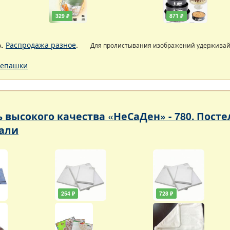
329 ₽
871 ₽
А.
Распродажа разное
.
Для пролистывания изображений удержива
епашки
ь высокого качества «НеСаДен» - 780. Пос
али
254 ₽
728 ₽