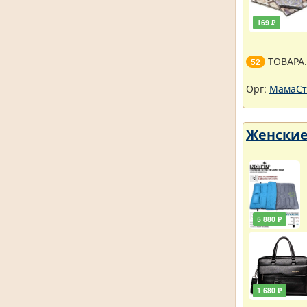
169 ₽
ТОВАРА
52
Орг:
МамаСт
Женские
5 880 ₽
1 680 ₽