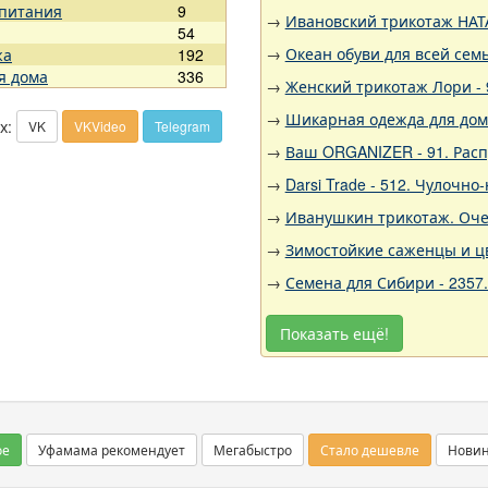
 питания
9
→
Ивановский трикотаж НАТА
54
→
Океан обуви для всей семь
жа
192
я дома
336
→
Женский трикотаж Лори - 
→
Шикарная одежда для дома,
х:
VK
VKVideo
Telegram
→
Ваш ORGANIZER - 91. Рас
→
Darsi Trade - 512. Чулочн
→
Иванушкин трикотаж. Очен
→
Зимостойкие саженцы и цв
→
Семена для Сибири - 2357
Показать ещё!
ое
Уфамама рекомендует
Мегабыстро
Стало дешевле
Нови