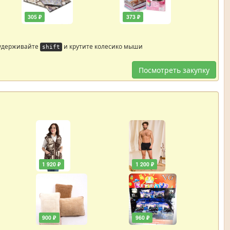
305 ₽
373 ₽
 удерживайте
и крутите колесико мыши
shift
Посмотреть закупку
1 920 ₽
1 200 ₽
900 ₽
960 ₽