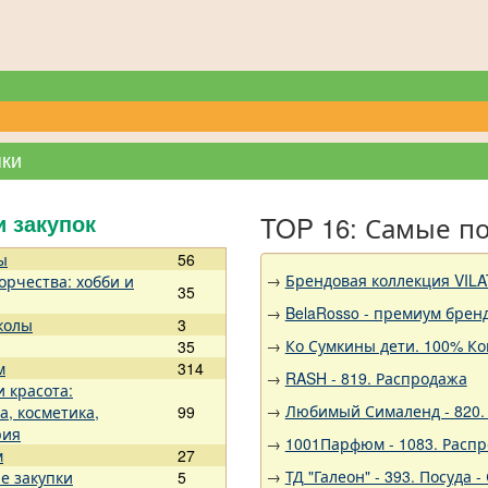
пки
TOP 16: Самые п
и закупок
ы
56
→
Брендовая коллекция VILA
орчества: хобби и
35
→
BelaRosso - премиум брен
колы
3
→
Ко Сумкины дети. 100% Ко
35
м
314
→
RASH - 819. Распродажа
и красота:
→
Любимый Сималенд - 820. 
а, косметика,
99
рия
→
1001Парфюм - 1083. Расп
м
27
→
ТД "Галеон" - 393. Посуда
е закупки
5