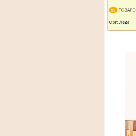
ТОВАРО
25
Орг:
Леда