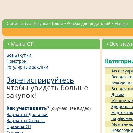
Совместные Покупки
•
Блоги
•
Форум для родителей
•
Маркет
• Меню СП
• Все заку
Все Закупки
Пристрой
Категори
Регулярные закупки
Аксессуар
Все для тв
Зарегистрируйтесь
,
рукоделие
чтобы увидеть больше
Все для ш
закупок!
Детям
Женщина
Здоровье 
Как участвовать?
(обучающее видео)
медтехник
Варианты Доставки
парфюме
Варианты Оплаты
Мужчина
Правила СП
Новогодни
Справка