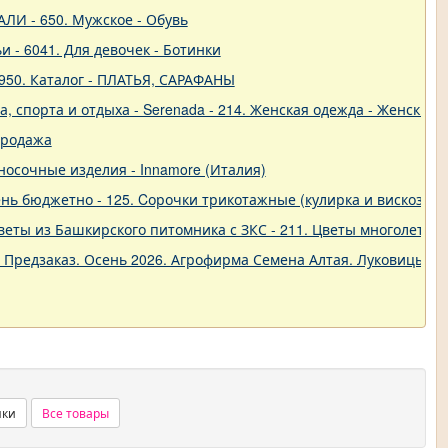
ЛИ - 650. Мужское - Обувь
и - 6041. Для девочек - Ботинки
950. Каталог - ПЛАТЬЯ, САРАФАНЫ
 спорта и отдыха - Serenada - 214. Женская одежда - Женские 
продажа
о-носочные изделия - Innamore (Италия)
ь бюджетно - 125. Cорочки трикотажные (кулирка и вискоза) от
еты из Башкирского питомника с ЗКС - 211. Цветы многолетние
. Предзаказ. Осень 2026. Агрофирма Семена Алтая. Луковицы. 
нки
Все товары