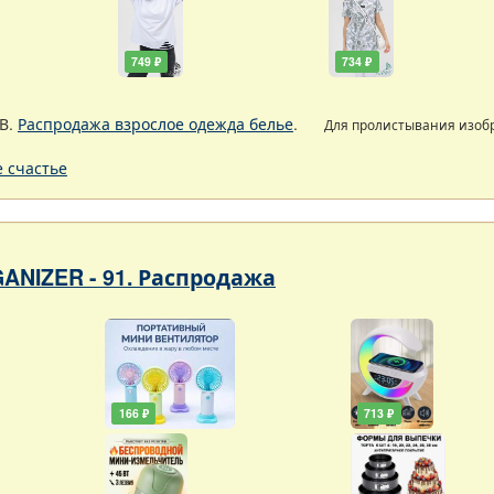
749 ₽
734 ₽
В.
Распродажа взрослое одежда белье
.
Для пролистывания изо
 счастье
ANIZER - 91. Распродажа
166 ₽
713 ₽