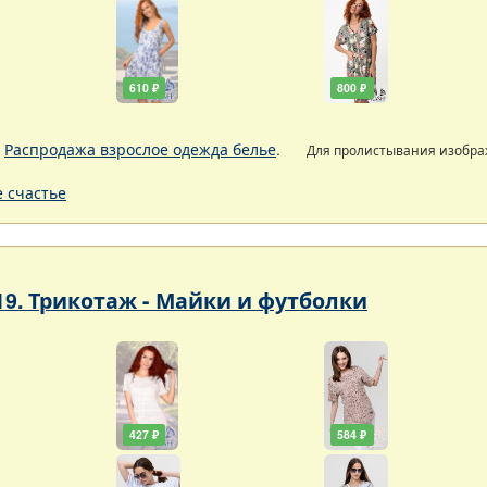
610 ₽
800 ₽
.
Распродажа взрослое одежда белье
.
Для пролистывания изобр
 счастье
19. Трикотаж - Майки и футболки
427 ₽
584 ₽