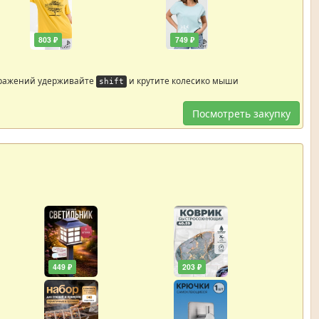
803 ₽
749 ₽
бражений удерживайте
и крутите колесико мыши
shift
Посмотреть закупку
449 ₽
203 ₽