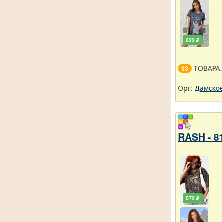
622 ₽
ТОВАРА
93
Орг:
Дамское
RASH - 8
572 ₽