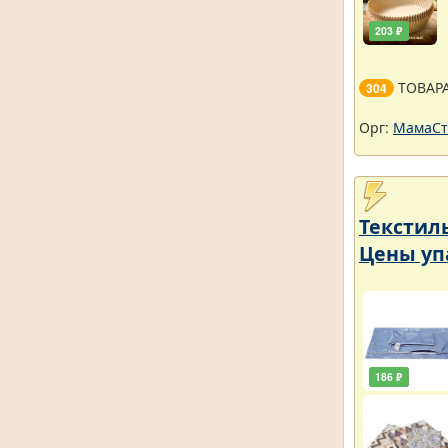
203 ₽
ТОВАР
304
Орг:
МамаСт
Текстил
Цены уп
186 ₽