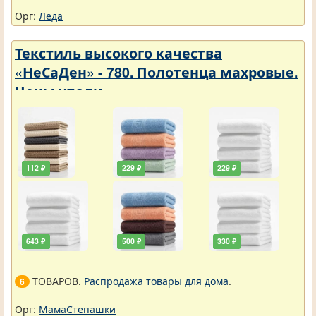
Орг:
Леда
Текстиль высокого качества
«НеСаДен» - 780. Полотенца махровые.
Цены упали
112 ₽
229 ₽
229 ₽
643 ₽
500 ₽
330 ₽
ТОВАРОВ.
Распродажа товары для дома
.
6
Орг:
МамаСтепашки