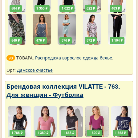
584 ₽
1 353 ₽
1 022 ₽
622 ₽
483 ₽
540 ₽
476 ₽
876 ₽
572 ₽
1 194 ₽
ТОВАРА.
Распродажа взрослое одежда белье
.
93
Орг:
Дамское счастье
Брендовая коллекция VILATTE - 763.
Для женщин - Футболка
1 788 ₽
1 380 ₽
1 668 ₽
1 620 ₽
1 668 ₽