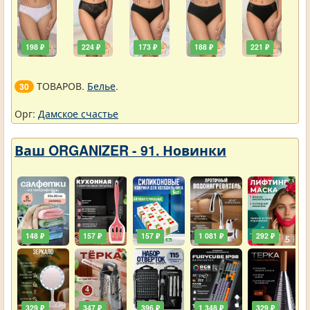
198 ₽
224 ₽
173 ₽
188 ₽
221 ₽
ТОВАРОВ.
Белье
.
30
Орг:
Дамское счастье
Ваш ORGANIZER - 91. Новинки
148 ₽
157 ₽
157 ₽
1 081 ₽
292 ₽
329 ₽
347 ₽
396 ₽
1 348 ₽
329 ₽