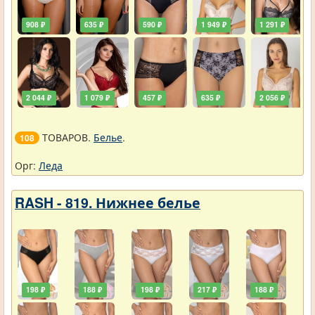
908 ₽
635 ₽
590 ₽
1 949 ₽
1 291 ₽
2 044 ₽
1 079 ₽
457 ₽
635 ₽
2 056 ₽
ТОВАРОВ.
Белье
.
108
Орг:
Леда
RASH - 819. Нижнее белье
198 ₽
188 ₽
198 ₽
217 ₽
188 ₽