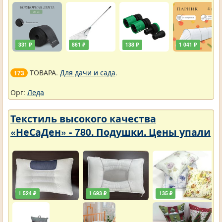
331 ₽
861 ₽
138 ₽
1 041 ₽
ТОВАРА.
Для дачи и сада
.
173
Орг:
Леда
Текстиль высокого качества
«НеСаДен» - 780. Подушки. Цены упали
1 524 ₽
1 693 ₽
135 ₽