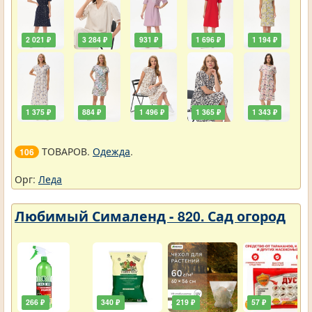
2 021 ₽
3 284 ₽
931 ₽
1 696 ₽
1 194 ₽
1 375 ₽
884 ₽
1 496 ₽
1 365 ₽
1 343 ₽
ТОВАРОВ.
Одежда
.
106
Орг:
Леда
Любимый Сималенд - 820. Сад огород
266 ₽
340 ₽
219 ₽
57 ₽