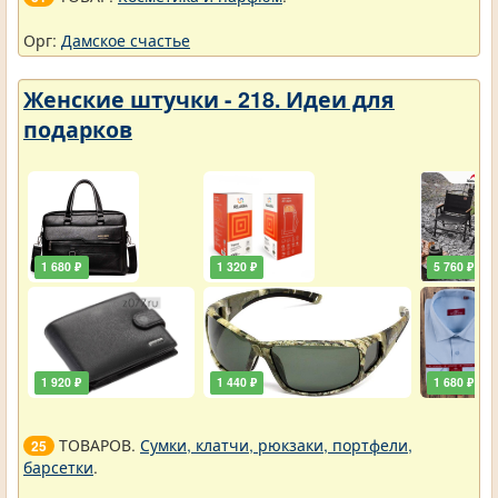
Орг:
Дамское счастье
Женские штучки - 218. Идеи для
подарков
1 680 ₽
1 320 ₽
5 760 ₽
1 920 ₽
1 440 ₽
1 680 ₽
ТОВАРОВ.
Сумки, клатчи, рюкзаки, портфели,
25
барсетки
.