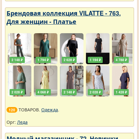
Брендовая коллекция VILATTE - 763.
Для женщин - Платье
2 148 ₽
1 794 ₽
2 628 ₽
1 194 ₽
4 788 ₽
2 028 ₽
4 068 ₽
2 148 ₽
2 028 ₽
1 428 ₽
ТОВАРОВ.
Одежда
.
120
Орг:
Леда
Модный магазинчик - 72. Новинки