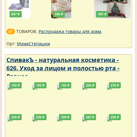
847 ₽
356 ₽
491 ₽
ТОВАРОВ.
Распродажа товары для дома
.
97
Орг:
МамаСтепашки
СпивакЪ - натуральная косметика -
626. Уход за лицом и полостью рта -
Разное
192 ₽
192 ₽
192 ₽
226 ₽
278 ₽
226 ₽
226 ₽
329 ₽
287 ₽
226 ₽