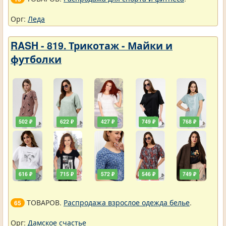
Орг:
Леда
RASH - 819. Трикотаж - Майки и
футболки
502 ₽
622 ₽
427 ₽
749 ₽
768 ₽
616 ₽
715 ₽
572 ₽
546 ₽
749 ₽
ТОВАРОВ.
Распродажа взрослое одежда белье
.
65
Орг:
Дамское счастье