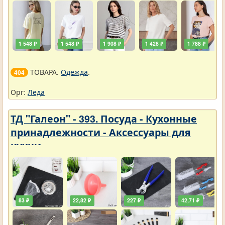
1 548 ₽
1 548 ₽
1 908 ₽
1 428 ₽
1 788 ₽
ТОВАРА.
Одежда
.
404
Орг:
Леда
ТД "Галеон" - 393. Посуда - Кухонные
принадлежности - Аксессуары для
кухни
83 ₽
22,82 ₽
227 ₽
42,71 ₽