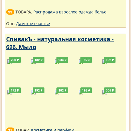
ТОВАРА.
Распродажа взрослое одежда белье
.
93
Орг:
Дамское счастье
СпивакЪ - натуральная косметика -
626. Мыло
200 ₽
182 ₽
234 ₽
192 ₽
192 ₽
172 ₽
192 ₽
182 ₽
192 ₽
305 ₽
ТОВАР.
Косметика и парфюм
.
31