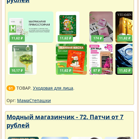
11,62 ₽
11,62 ₽
174 ₽
11,62 ₽
10,17 ₽
11,62 ₽
87 ₽
11,62 ₽
ТОВАР.
Уходовая для лица
.
61
Орг:
МамаСтепашки
Модный магазинчик - 72. Патчи от 7
рублей