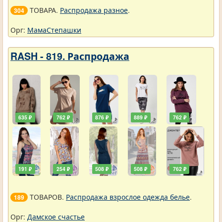
ТОВАРА.
Распродажа разное
.
304
Орг:
МамаСтепашки
RASH - 819. Распродажа
635 ₽
762 ₽
876 ₽
889 ₽
762 ₽
191 ₽
254 ₽
508 ₽
508 ₽
762 ₽
ТОВАРОВ.
Распродажа взрослое одежда белье
.
189
Орг:
Дамское счастье