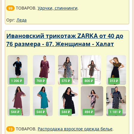
ТОВАРОВ.
Удочки, спиннинги
.
99
Орг:
Леда
Ивановский трикотаж ZARKA от 40 до
76 размера - 87. Женщинам - Халат
1 206 ₽
769 ₽
575 ₽
806 ₽
313 ₽
544 ₽
544 ₽
544 ₽
494 ₽
1 181 ₽
ТОВАРОВ.
Распродажа взрослое одежда белье
.
13