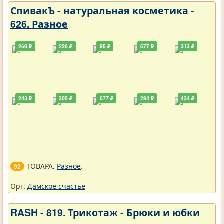
СпивакЪ - натуральная косметика -
626. Разное
260 ₽
226 ₽
95 ₽
677 ₽
313 ₽
243 ₽
305 ₽
677 ₽
294 ₽
434 ₽
ТОВАРА.
Разное
.
92
Орг:
Дамское счастье
RASH - 819. Трикотаж - Брюки и юбки