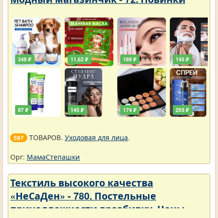
348 ₽
11,62 ₽
189 ₽
145 ₽
87 ₽
145 ₽
174 ₽
203 ₽
ТОВАРОВ.
Уходовая для лица
.
597
Орг:
МамаСтепашки
Текстиль высокого качества
«НеСаДен» - 780. Постельные
принадлежности вразбивку. Цены