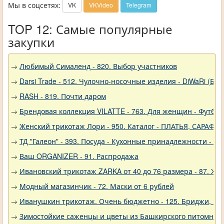
Мы в соцсетях:
VK
VKVideo
Telegram
TOP 12: Самые популярные
закупки
→
Любимый Сималенд - 820. Выбор участников
→
Darsi Trade - 512. Чулочно-носочные изделия - DiWaRi (Бел
→
RASH - 819. Почти даром
→
Брендовая коллекция VILATTE - 763. Для женщин - Футбол
→
Женский трикотаж Лори - 950. Каталог - ПЛАТЬЯ, САРАФА
→
ТД "Галеон" - 393. Посуда - Кухонные принадлежности - Ак
→
Ваш ORGANIZER - 91. Распродажа
→
Ивановский трикотаж ZARKA от 40 до 76 размера - 87. Же
→
Модный магазинчик - 72. Маски от 6 рублей
→
Иванушкин трикотаж. Очень бюджетно - 125. Бриджи, шо
→
Зимостойкие саженцы и цветы из Башкирского питомника 