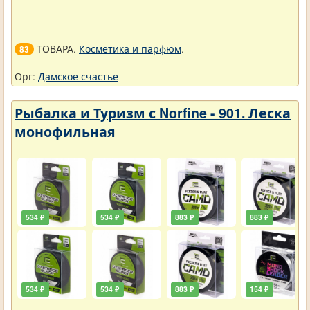
ТОВАРА.
Косметика и парфюм
.
83
Орг:
Дамское счастье
Рыбалка и Туризм с Norfine - 901. Леска
монофильная
534 ₽
534 ₽
883 ₽
883 ₽
534 ₽
534 ₽
883 ₽
154 ₽