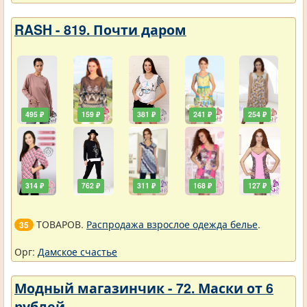
RASH - 819. Почти даром
495 ₽
159 ₽
381 ₽
241 ₽
254 ₽
314 ₽
762 ₽
311 ₽
168 ₽
127 ₽
ТОВАРОВ.
Распродажа взрослое одежда белье
.
35
Орг:
Дамское счастье
Модный магазинчик - 72. Маски от 6
рублей