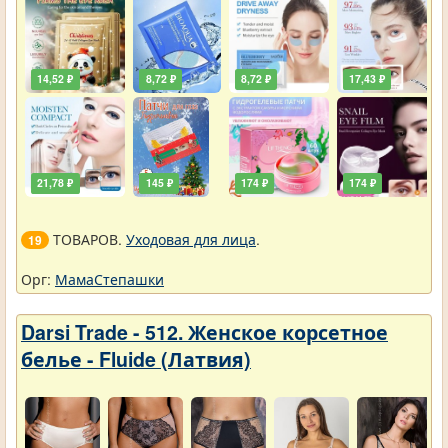
14,52 ₽
8,72 ₽
8,72 ₽
17,43 ₽
21,78 ₽
145 ₽
174 ₽
174 ₽
ТОВАРОВ.
Уходовая для лица
.
19
Орг:
МамаСтепашки
Darsi Trade - 512. Женское корсетное
белье - Fluide (Латвия)