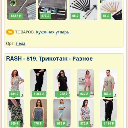
12,87 ₽
573 ₽
68 ₽
56 ₽
ТОВАРОВ.
Кухонная утварь
.
38
Орг:
Леда
RASH - 819. Трикотаж - Разное
584 ₽
1 353 ₽
1 022 ₽
622 ₽
483 ₽
540 ₽
476 ₽
876 ₽
572 ₽
1 194 ₽