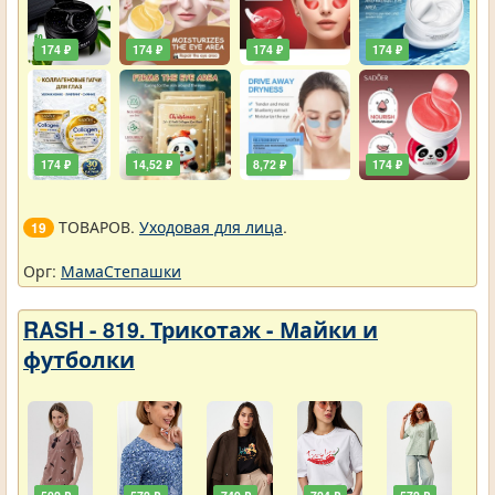
174 ₽
174 ₽
174 ₽
174 ₽
174 ₽
14,52 ₽
8,72 ₽
174 ₽
ТОВАРОВ.
Уходовая для лица
.
19
Орг:
МамаСтепашки
RASH - 819. Трикотаж - Майки и
футболки