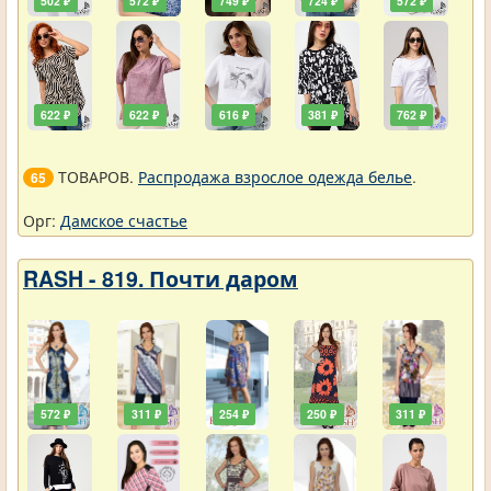
502 ₽
572 ₽
749 ₽
724 ₽
572 ₽
622 ₽
622 ₽
616 ₽
381 ₽
762 ₽
ТОВАРОВ.
Распродажа взрослое одежда белье
.
65
Орг:
Дамское счастье
RASH - 819. Почти даром
572 ₽
311 ₽
254 ₽
250 ₽
311 ₽