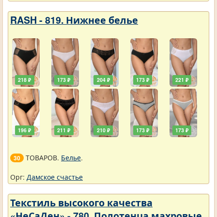
RASH - 819. Нижнее белье
218 ₽
173 ₽
204 ₽
173 ₽
221 ₽
196 ₽
211 ₽
210 ₽
173 ₽
173 ₽
ТОВАРОВ.
Белье
.
30
Орг:
Дамское счастье
Текстиль высокого качества
«НеСаДен» - 780. Полотенца махровые.