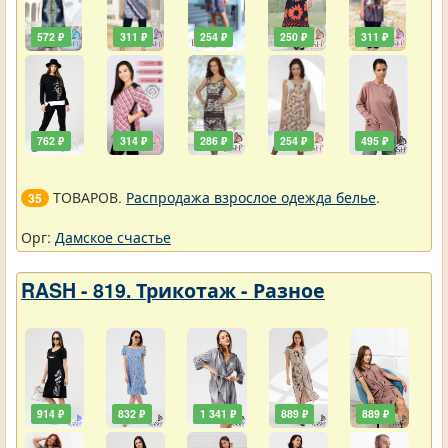
572 ₽
311 ₽
254 ₽
250 ₽
311 ₽
762 ₽
314 ₽
286 ₽
254 ₽
495 ₽
ТОВАРОВ.
Распродажа взрослое одежда белье
.
35
Орг:
Дамское счастье
RASH - 819. Трикотаж - Разное
914 ₽
832 ₽
1 341 ₽
889 ₽
889 ₽