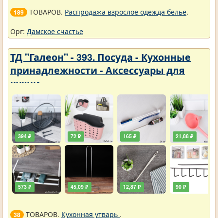
ТОВАРОВ.
Распродажа взрослое одежда белье
.
189
Орг:
Дамское счастье
ТД "Галеон" - 393. Посуда - Кухонные
принадлежности - Аксессуары для
кухни
394 ₽
72 ₽
165 ₽
21,88 ₽
573 ₽
45,09 ₽
12,87 ₽
90 ₽
ТОВАРОВ.
Кухонная утварь
.
38