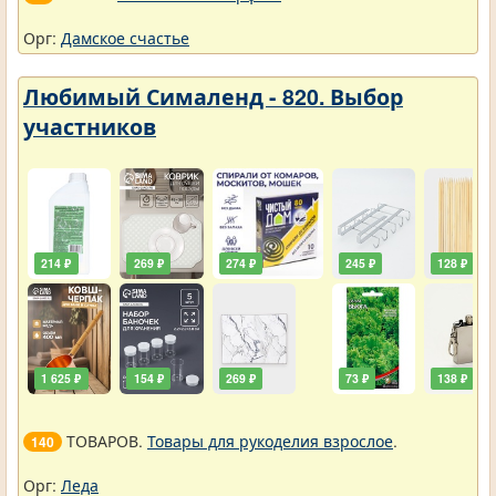
Орг:
Дамское счастье
Любимый Сималенд - 820. Выбор
участников
214 ₽
269 ₽
274 ₽
245 ₽
128 ₽
1 625 ₽
154 ₽
269 ₽
73 ₽
138 ₽
ТОВАРОВ.
Товары для рукоделия взрослое
.
140
Орг:
Леда