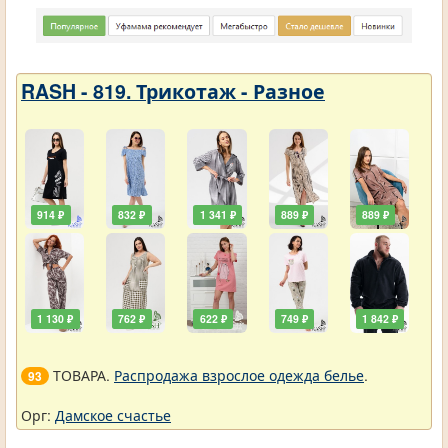
RASH - 819. Трикотаж - Разное
914 ₽
832 ₽
1 341 ₽
889 ₽
889 ₽
1 130 ₽
762 ₽
622 ₽
749 ₽
1 842 ₽
ТОВАРА.
Распродажа взрослое одежда белье
.
93
Орг:
Дамское счастье