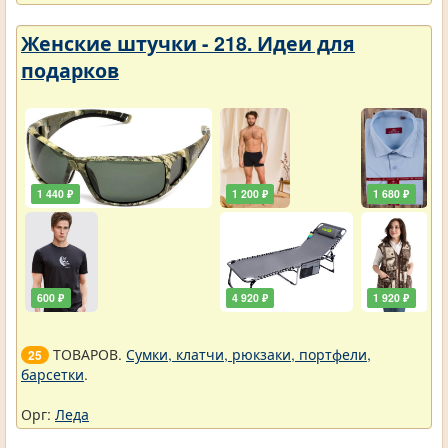
Женские штучки - 218. Идеи для
подарков
1 440 ₽
1 200 ₽
1 680 ₽
600 ₽
4 920 ₽
1 920 ₽
ТОВАРОВ.
Сумки, клатчи, рюкзаки, портфели,
25
барсетки
.
Орг:
Леда