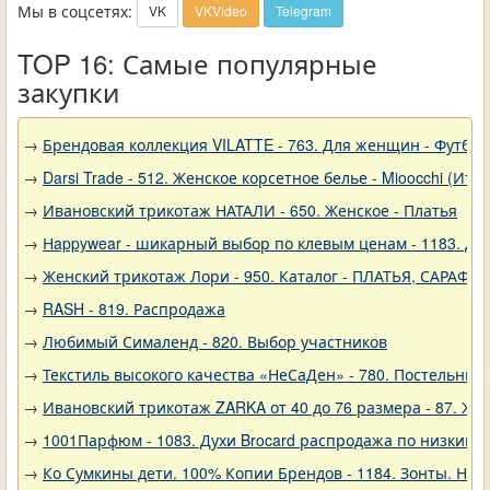
Мы в соцсетях:
VK
VKVideo
Telegram
TOP 16: Самые популярные
закупки
→
Брендовая коллекция VILATTE - 763. Для женщин - Футбол
→
Darsi Trade - 512. Женское корсетное белье - Mioocchi (Ита
→
Ивановский трикотаж НАТАЛИ - 650. Женское - Платья
→
Нappywear - шикарный выбор по клевым ценам - 1183. Дев
→
Женский трикотаж Лори - 950. Каталог - ПЛАТЬЯ, САРАФА
→
RASH - 819. Распродажа
→
Любимый Сималенд - 820. Выбор участников
→
Текстиль высокого качества «НеСаДен» - 780. Постельны
→
Ивановский трикотаж ZARKA от 40 до 76 размера - 87. Же
→
1001Парфюм - 1083. Духи Brocard распродажа по низким 
→
Ко Сумкины дети. 100% Копии Брендов - 1184. Зонты. Нов