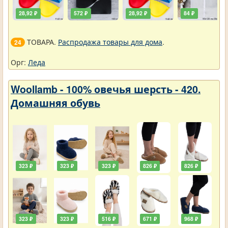
28,92 ₽
572 ₽
28,92 ₽
84 ₽
ТОВАРА.
Распродажа товары для дома
.
24
Орг:
Леда
Woollamb - 100% овечья шерсть - 420.
Домашняя обувь
323 ₽
323 ₽
323 ₽
826 ₽
826 ₽
323 ₽
323 ₽
516 ₽
671 ₽
968 ₽