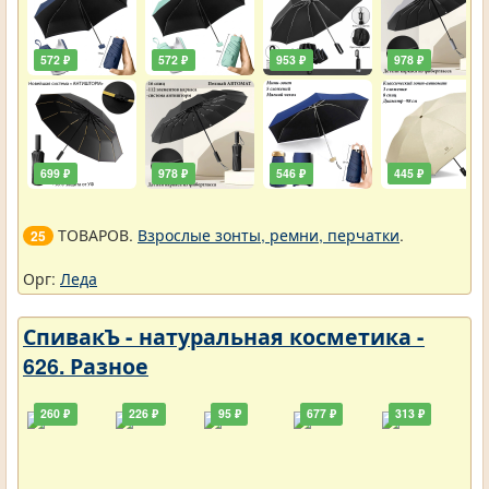
572 ₽
572 ₽
953 ₽
978 ₽
699 ₽
978 ₽
546 ₽
445 ₽
ТОВАРОВ.
Взрослые зонты, ремни, перчатки
.
25
Орг:
Леда
СпивакЪ - натуральная косметика -
626. Разное
260 ₽
226 ₽
95 ₽
677 ₽
313 ₽