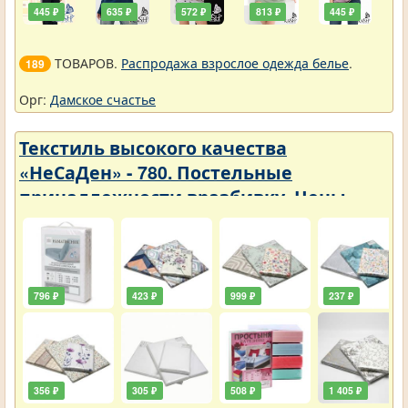
445 ₽
635 ₽
572 ₽
813 ₽
445 ₽
ТОВАРОВ.
Распродажа взрослое одежда белье
.
189
Орг:
Дамское счастье
Текстиль высокого качества
«НеСаДен» - 780. Постельные
принадлежности вразбивку. Цены
упали
796 ₽
423 ₽
999 ₽
237 ₽
356 ₽
305 ₽
508 ₽
1 405 ₽