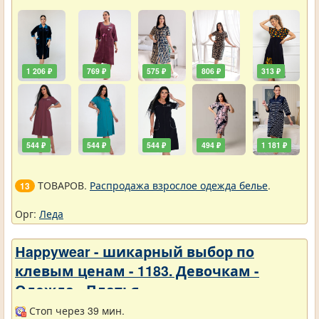
1 206 ₽
769 ₽
575 ₽
806 ₽
313 ₽
544 ₽
544 ₽
544 ₽
494 ₽
1 181 ₽
ТОВАРОВ.
Распродажа взрослое одежда белье
.
13
Орг:
Леда
Нappywear - шикарный выбор по
клевым ценам - 1183. Девочкам -
Одежда - Платья
Стоп через 39 мин.