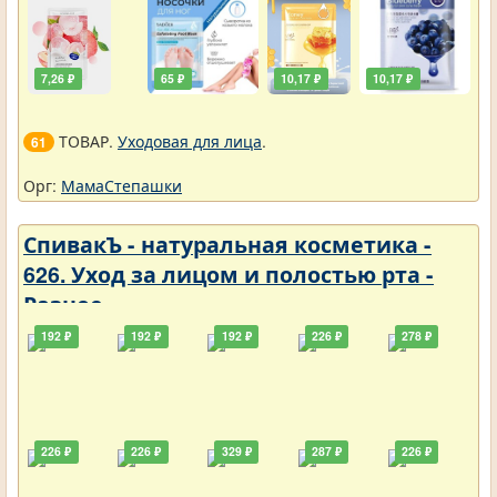
7,26 ₽
65 ₽
10,17 ₽
10,17 ₽
ТОВАР.
Уходовая для лица
.
61
Орг:
МамаСтепашки
СпивакЪ - натуральная косметика -
626. Уход за лицом и полостью рта -
Разное
192 ₽
192 ₽
192 ₽
226 ₽
278 ₽
226 ₽
226 ₽
329 ₽
287 ₽
226 ₽