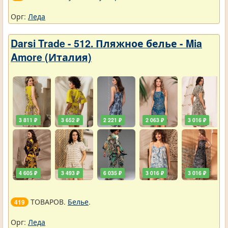
Орг:
Леда
Darsi Trade - 512. Пляжное белье - Mia
Amore (Италия)
3 811 ₽
3 652 ₽
2 221 ₽
2 063 ₽
3 016 ₽
4 605 ₽
3 493 ₽
6 035 ₽
3 016 ₽
3 016 ₽
ТОВАРОВ.
Белье
.
419
Орг:
Леда