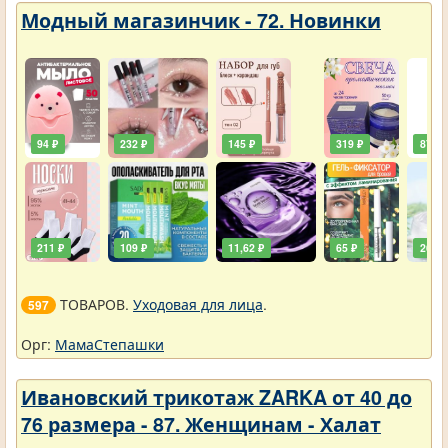
Модный магазинчик - 72. Новинки
94 ₽
232 ₽
145 ₽
319 ₽
87 ₽
211 ₽
109 ₽
11,62 ₽
65 ₽
261 ₽
ТОВАРОВ.
Уходовая для лица
.
597
Орг:
МамаСтепашки
Ивановский трикотаж ZARKA от 40 до
76 размера - 87. Женщинам - Халат