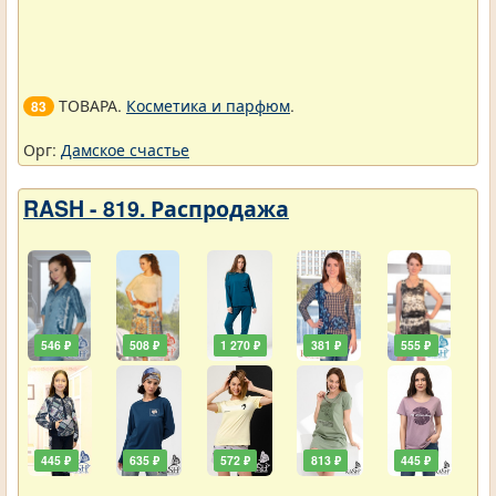
ТОВАРА.
Косметика и парфюм
.
83
Орг:
Дамское счастье
RASH - 819. Распродажа
546 ₽
508 ₽
1 270 ₽
381 ₽
555 ₽
445 ₽
635 ₽
572 ₽
813 ₽
445 ₽