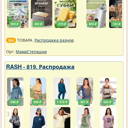
203 ₽
282 ₽
273 ₽
803 ₽
102 ₽
ТОВАРА.
Распродажа разное
.
304
Орг:
МамаСтепашки
RASH - 819. Распродажа
546 ₽
508 ₽
1 270 ₽
381 ₽
555 ₽