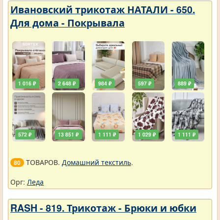
Ивановский трикотаж НАТАЛИ - 650.
Для дома - Покрывала
1 016 ₽
2 648 ₽
984 ₽
597 ₽
889 ₽
572 ₽
13 851 ₽
1 111 ₽
1 029 ₽
1 111 ₽
ТОВАРОВ.
Домашний текстиль
.
80
Орг:
Леда
RASH - 819. Трикотаж - Брюки и юбки