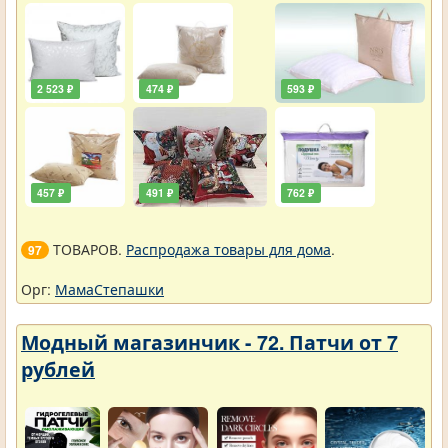
2 523 ₽
474 ₽
593 ₽
457 ₽
491 ₽
762 ₽
ТОВАРОВ.
Распродажа товары для дома
.
97
Орг:
МамаСтепашки
Модный магазинчик - 72. Патчи от 7
рублей