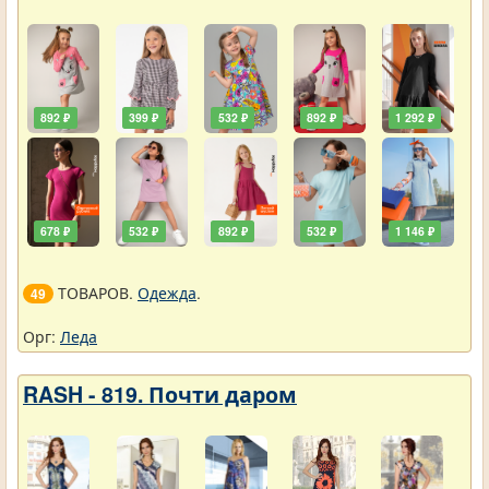
892 ₽
399 ₽
532 ₽
892 ₽
1 292 ₽
678 ₽
532 ₽
892 ₽
532 ₽
1 146 ₽
ТОВАРОВ.
Одежда
.
49
Орг:
Леда
RASH - 819. Почти даром