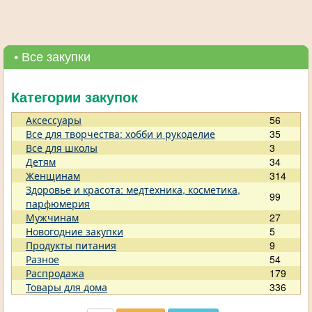
• Все закупки
Категории закупок
Аксессуары
56
Все для творчества: хобби и рукоделие
35
Все для школы
3
Детям
34
Женщинам
314
Здоровье и красота: медтехника, косметика,
99
парфюмерия
Мужчинам
27
Новогодние закупки
5
Продукты питания
9
Разное
54
Распродажа
179
Товары для дома
336