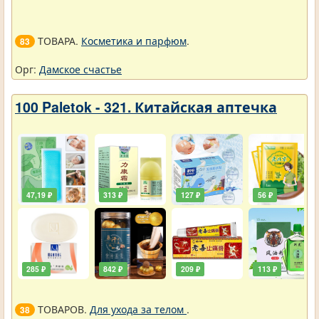
ТОВАРА.
Косметика и парфюм
.
83
Орг:
Дамское счастье
100 Paletok - 321. Китайская аптечка
47,19 ₽
313 ₽
127 ₽
56 ₽
285 ₽
842 ₽
209 ₽
113 ₽
ТОВАРОВ.
Для ухода за телом
.
38