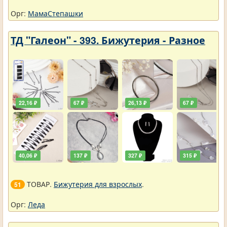
Орг:
МамаСтепашки
ТД "Галеон" - 393. Бижутерия - Разное
22,16 ₽
67 ₽
26,13 ₽
67 ₽
40,06 ₽
137 ₽
327 ₽
315 ₽
ТОВАР.
Бижутерия для взрослых
.
51
Орг:
Леда