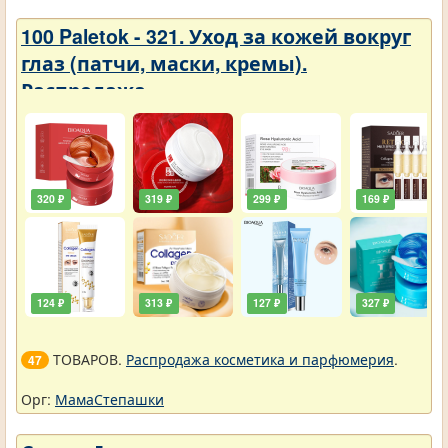
100 Paletok - 321. Уход за кожей вокруг
глаз (патчи, маски, кремы).
Распродажа
320 ₽
319 ₽
299 ₽
169 ₽
124 ₽
313 ₽
127 ₽
327 ₽
ТОВАРОВ.
Распродажа косметика и парфюмерия
.
47
Орг:
МамаСтепашки