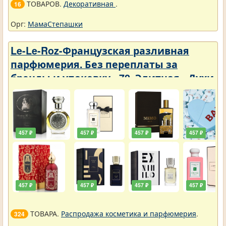
ТОВАРОВ.
Декоративная
.
16
Орг:
МамаСтепашки
Le-Le-Roz-Французская разливная
парфюмерия. Без переплаты за
бренды и упаковку - 72. Элитная - Духи
3 ml
457 ₽
457 ₽
457 ₽
457 ₽
457 ₽
457 ₽
457 ₽
457 ₽
ТОВАРА.
Распродажа косметика и парфюмерия
.
324