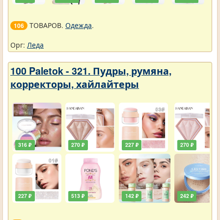
ТОВАРОВ.
Одежда
.
106
Орг:
Леда
100 Paletok - 321. Пудры, румяна,
корректоры, хайлайтеры
316 ₽
270 ₽
227 ₽
270 ₽
227 ₽
513 ₽
142 ₽
242 ₽