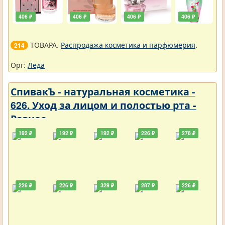
406 ₽
406 ₽
406 ₽
406 ₽
ТОВАРА.
Распродажа косметика и парфюмерия
.
214
Орг:
Леда
СпивакЪ - натуральная косметика -
626. Уход за лицом и полостью рта -
Разное
192 ₽
192 ₽
192 ₽
226 ₽
278 ₽
226 ₽
226 ₽
329 ₽
287 ₽
226 ₽