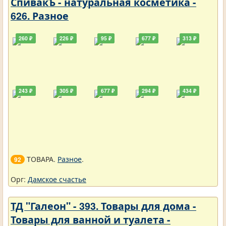
СпивакЪ - натуральная косметика -
626. Разное
260 ₽
226 ₽
95 ₽
677 ₽
313 ₽
243 ₽
305 ₽
677 ₽
294 ₽
434 ₽
ТОВАРА.
Разное
.
92
Орг:
Дамское счастье
ТД "Галеон" - 393. Товары для дома -
Товары для ванной и туалета -