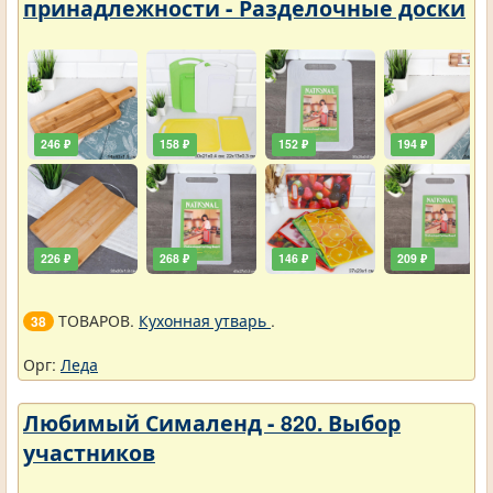
принадлежности - Разделочные доски
246 ₽
158 ₽
152 ₽
194 ₽
226 ₽
268 ₽
146 ₽
209 ₽
ТОВАРОВ.
Кухонная утварь
.
38
Орг:
Леда
Любимый Сималенд - 820. Выбор
участников