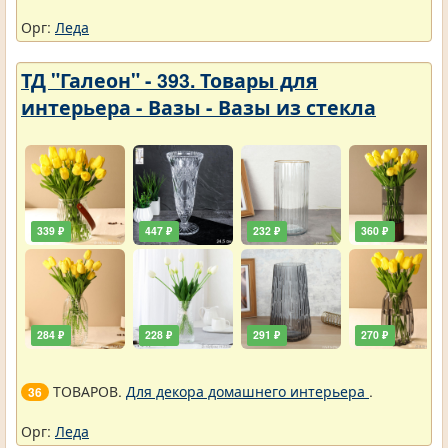
Орг:
Леда
ТД "Галеон" - 393. Товары для
интерьера - Вазы - Вазы из стекла
339 ₽
447 ₽
232 ₽
360 ₽
284 ₽
228 ₽
291 ₽
270 ₽
ТОВАРОВ.
Для декора домашнего интерьера
.
36
Орг:
Леда