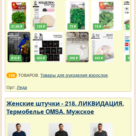
21,06 ₽
129 ₽
73 ₽
74 ₽
146 ₽
810 ₽
455 ₽
269 ₽
443 ₽
378 ₽
ТОВАРОВ.
Товары для рукоделия взрослое
.
158
Орг:
Леда
Женские штучки - 218. ЛИКВИДАЦИЯ.
Термобелье OMSA. Мужское