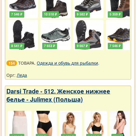
7 546 ₽
10 518 ₽
9 582 ₽
5 359 ₽
8 541 ₽
7 653 ₽
9 667 ₽
7 546 ₽
ТОВАРА.
Одежда и обувь для рыбалки
.
154
Орг:
Леда
Darsi Trade - 512. Женское нижнее
белье - Julimex (Польша)