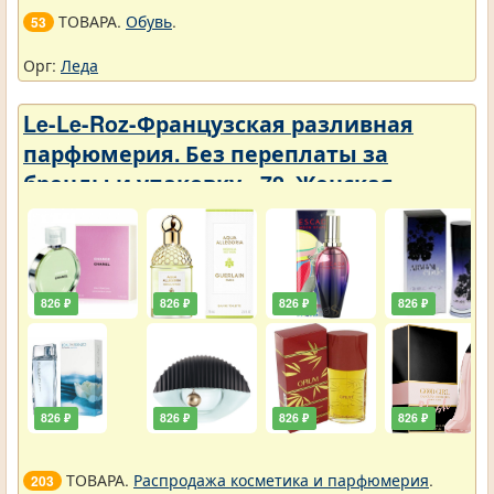
ТОВАРА.
Обувь
.
53
Орг:
Леда
Le-Le-Roz-Французская разливная
парфюмерия. Без переплаты за
бренды и упаковку - 72. Женская -
Парфюмерия с фиксатором 50 ml
826 ₽
826 ₽
826 ₽
826 ₽
826 ₽
826 ₽
826 ₽
826 ₽
ТОВАРА.
Распродажа косметика и парфюмерия
.
203