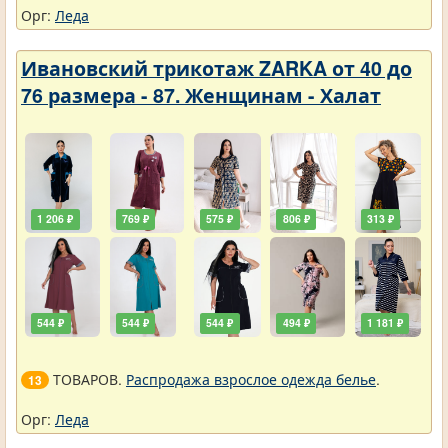
Орг:
Леда
Ивановский трикотаж ZARKA от 40 до
76 размера - 87. Женщинам - Халат
1 206 ₽
769 ₽
575 ₽
806 ₽
313 ₽
544 ₽
544 ₽
544 ₽
494 ₽
1 181 ₽
ТОВАРОВ.
Распродажа взрослое одежда белье
.
13
Орг:
Леда