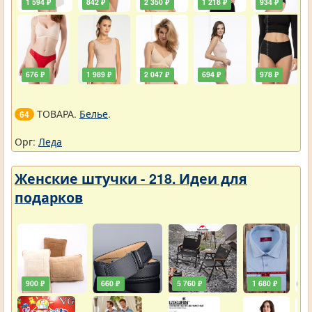
1 594 ₽
842 ₽
2 350 ₽
1 218 ₽
934 ₽
676 ₽
1 989 ₽
2 047 ₽
694 ₽
978 ₽
ТОВАРА.
Белье
.
64
Орг:
Леда
Женские штучки - 218. Идеи для
подарков
900 ₽
660 ₽
5 760 ₽
1 680 ₽
1 