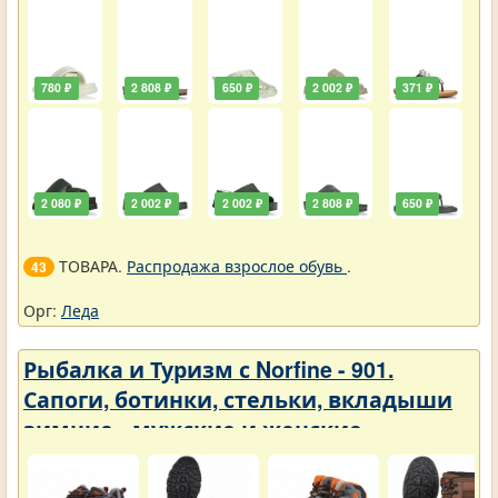
780 ₽
2 808 ₽
650 ₽
2 002 ₽
371 ₽
2 080 ₽
2 002 ₽
2 002 ₽
2 808 ₽
650 ₽
ТОВАРА.
Распродажа взрослое обувь
.
43
Орг:
Леда
Рыбалка и Туризм с Norfine - 901.
Сапоги, ботинки, стельки, вкладыши
зимние - мужские и женские