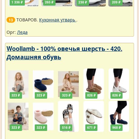
1 336 ₽
265 ₽
238 ₽
209 ₽
ТОВАРОВ.
Кухонная утварь
.
13
Орг:
Леда
Woollamb - 100% овечья шерсть - 420.
Домашняя обувь
323 ₽
323 ₽
323 ₽
826 ₽
826 ₽
323 ₽
323 ₽
516 ₽
671 ₽
968 ₽