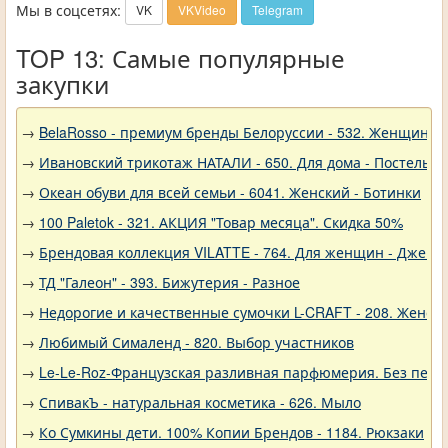
Мы в соцсетях:
VK
VKVideo
Telegram
TOP 13: Самые популярные
закупки
→
BelaRosso - премиум бренды Белоруссии - 532. Женщина
→
Ивановский трикотаж НАТАЛИ - 650. Для дома - Постельно
→
Океан обуви для всей семьи - 6041. Женский - Ботинки
→
100 Paletok - 321. АКЦИЯ "Товар месяца". Скидка 50%
→
Брендовая коллекция VILATTE - 764. Для женщин - Джемп
→
ТД "Галеон" - 393. Бижутерия - Разное
→
Недорогие и качественные сумочки L-CRAFT - 208. Женски
→
Любимый Сималенд - 820. Выбор участников
→
Le-Le-Roz-Французская разливная парфюмерия. Без переп
→
СпивакЪ - натуральная косметика - 626. Мыло
→
Ко Сумкины дети. 100% Копии Брендов - 1184. Рюкзаки