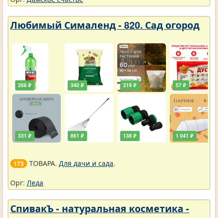
Любимый Сималенд - 820. Сад огород
266 ₽
340 ₽
219 ₽
57 ₽
331 ₽
861 ₽
138 ₽
1 041 ₽
ТОВАРА.
Для дачи и сада
.
173
Орг:
Леда
СпивакЪ - натуральная косметика -