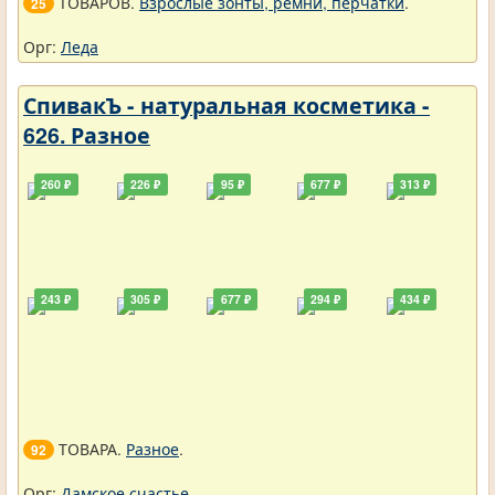
ТОВАРОВ.
Взрослые зонты, ремни, перчатки
.
25
Орг:
Леда
СпивакЪ - натуральная косметика -
626. Разное
260 ₽
226 ₽
95 ₽
677 ₽
313 ₽
243 ₽
305 ₽
677 ₽
294 ₽
434 ₽
ТОВАРА.
Разное
.
92
Орг:
Дамское счастье