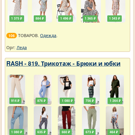
1 375 ₽
884 ₽
1 496 ₽
1 365 ₽
1 343 ₽
ТОВАРОВ.
Одежда
.
106
Орг:
Леда
RASH - 819. Трикотаж - Брюки и юбки
914 ₽
876 ₽
1 080 ₽
756 ₽
1 264 ₽
1 080 ₽
635 ₽
660 ₽
673 ₽
464 ₽