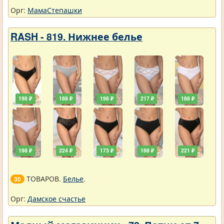
Орг:
МамаСтепашки
RASH - 819. Нижнее белье
198 ₽
188 ₽
198 ₽
217 ₽
188 ₽
198 ₽
224 ₽
173 ₽
188 ₽
221 ₽
ТОВАРОВ.
Белье
.
30
Орг:
Дамское счастье