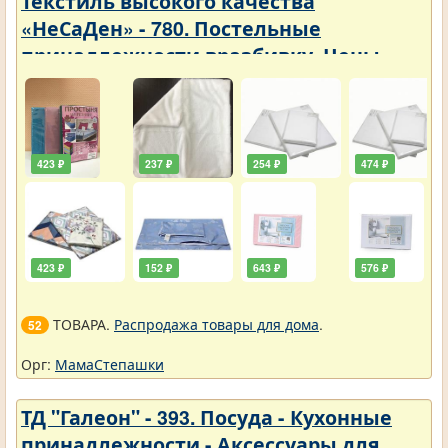
Текстиль высокого качества
«НеСаДен» - 780. Постельные
принадлежности вразбивку. Цены
упали
423 ₽
237 ₽
254 ₽
474 ₽
423 ₽
152 ₽
643 ₽
576 ₽
ТОВАРА.
Распродажа товары для дома
.
52
Орг:
МамаСтепашки
ТД "Галеон" - 393. Посуда - Кухонные
принадлежности - Аксессуары для