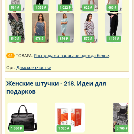
584 ₽
1 353 ₽
1 022 ₽
622 ₽
483 ₽
540 ₽
476 ₽
876 ₽
572 ₽
1 194 ₽
ТОВАРА.
Распродажа взрослое одежда белье
.
93
Орг:
Дамское счастье
Женские штучки - 218. Идеи для
подарков
1 680 ₽
1 320 ₽
5 760 ₽