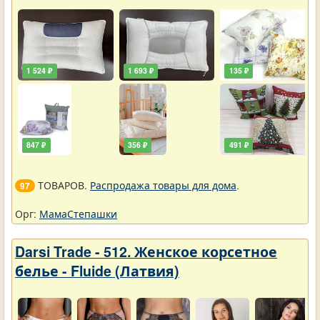
1 524 ₽
1 693 ₽
135 ₽
847 ₽
356 ₽
491 ₽
ТОВАРОВ.
Распродажа товары для дома
.
97
Орг:
МамаСтепашки
Darsi Trade - 512. Женское корсетное
белье - Fluide (Латвия)