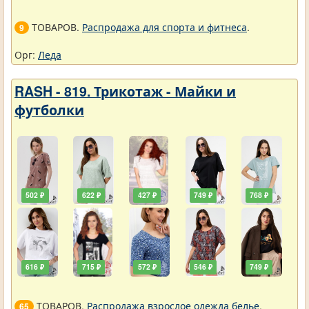
ТОВАРОВ.
Распродажа для спорта и фитнеса
.
9
Орг:
Леда
RASH - 819. Трикотаж - Майки и
футболки
502 ₽
622 ₽
427 ₽
749 ₽
768 ₽
616 ₽
715 ₽
572 ₽
546 ₽
749 ₽
ТОВАРОВ.
Распродажа взрослое одежда белье
.
65