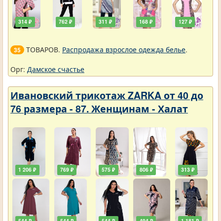
314 ₽
762 ₽
311 ₽
168 ₽
127 ₽
ТОВАРОВ.
Распродажа взрослое одежда белье
.
35
Орг:
Дамское счастье
Ивановский трикотаж ZARKA от 40 до
76 размера - 87. Женщинам - Халат
1 206 ₽
769 ₽
575 ₽
806 ₽
313 ₽
544 ₽
544 ₽
544 ₽
494 ₽
1 181 ₽