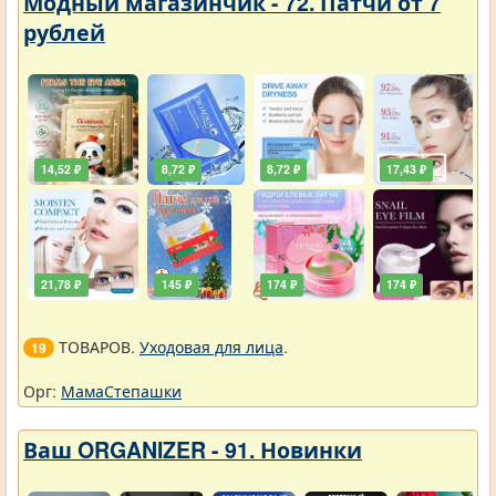
Модный магазинчик - 72. Патчи от 7
рублей
14,52 ₽
8,72 ₽
8,72 ₽
17,43 ₽
21,78 ₽
145 ₽
174 ₽
174 ₽
ТОВАРОВ.
Уходовая для лица
.
19
Орг:
МамаСтепашки
Ваш ORGANIZER - 91. Новинки