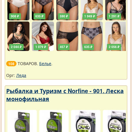
908 ₽
635 ₽
590 ₽
1 949 ₽
1 291 ₽
2 044 ₽
1 079 ₽
457 ₽
635 ₽
2 056 ₽
ТОВАРОВ.
Белье
.
108
Орг:
Леда
Рыбалка и Туризм с Norfine - 901. Леска
монофильная