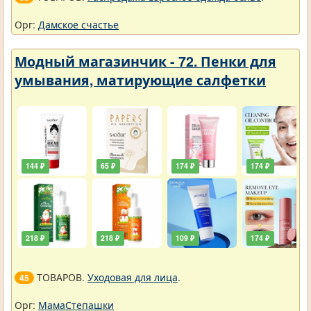
Орг:
Дамское счастье
Модный магазинчик - 72. Пенки для
умывания, матирующие салфетки
144 ₽
65 ₽
174 ₽
174 ₽
218 ₽
218 ₽
109 ₽
174 ₽
ТОВАРОВ.
Уходовая для лица
.
45
Орг:
МамаСтепашки