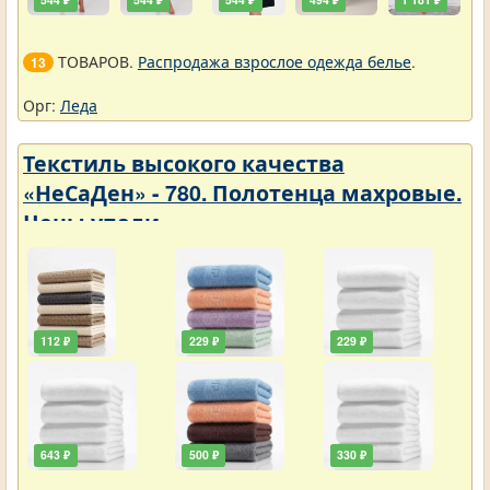
ТОВАРОВ.
Распродажа взрослое одежда белье
.
13
Орг:
Леда
Текстиль высокого качества
«НеСаДен» - 780. Полотенца махровые.
Цены упали
112 ₽
229 ₽
229 ₽
643 ₽
500 ₽
330 ₽