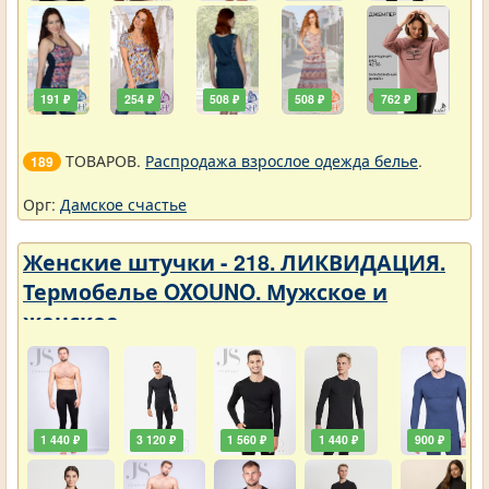
191 ₽
254 ₽
508 ₽
508 ₽
762 ₽
ТОВАРОВ.
Распродажа взрослое одежда белье
.
189
Орг:
Дамское счастье
Женские штучки - 218. ЛИКВИДАЦИЯ.
Термобелье OXOUNO. Мужское и
женское
1 440 ₽
3 120 ₽
1 560 ₽
1 440 ₽
900 ₽