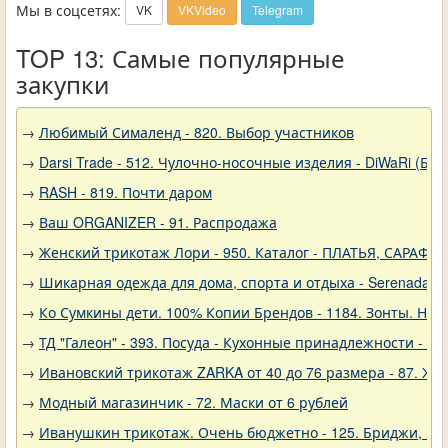
Мы в соцсетях:
VK
VKVideo
Telegram
TOP 13: Самые популярные
закупки
→
Любимый Сималенд - 820. Выбор участников
→
Darsi Trade - 512. Чулочно-носочные изделия - DiWaRi (Бел
→
RASH - 819. Почти даром
→
Ваш ORGANIZER - 91. Распродажа
→
Женский трикотаж Лори - 950. Каталог - ПЛАТЬЯ, САРАФА
→
Шикарная одежда для дома, спорта и отдыха - Serenada - 
→
Ко Сумкины дети. 100% Копии Брендов - 1184. Зонты. Нов
→
ТД "Галеон" - 393. Посуда - Кухонные принадлежности - Ак
→
Ивановский трикотаж ZARKA от 40 до 76 размера - 87. Же
→
Модный магазинчик - 72. Маски от 6 рублей
→
Иванушкин трикотаж. Очень бюджетно - 125. Бриджи, шо