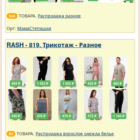
ТОВАРА.
Распродажа разное
.
304
Орг:
МамаСтепашки
RASH - 819. Трикотаж - Разное
584 ₽
1 353 ₽
1 022 ₽
622 ₽
483 ₽
540 ₽
476 ₽
876 ₽
572 ₽
1 194 ₽
ТОВАРА.
Распродажа взрослое одежда белье
.
93