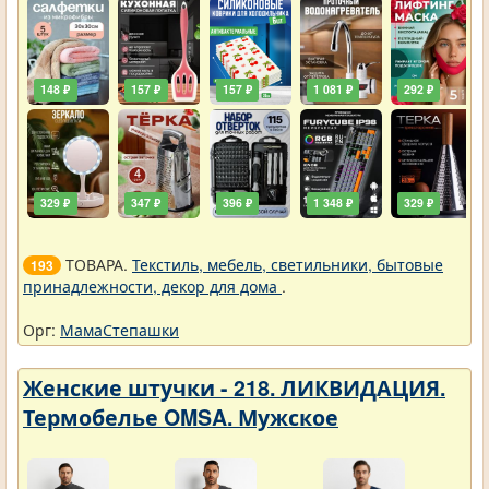
148 ₽
157 ₽
157 ₽
1 081 ₽
292 ₽
329 ₽
347 ₽
396 ₽
1 348 ₽
329 ₽
ТОВАРА.
Текстиль, мебель, светильники, бытовые
193
принадлежности, декор для дома
.
Орг:
МамаСтепашки
Женские штучки - 218. ЛИКВИДАЦИЯ.
Термобелье OMSA. Мужское