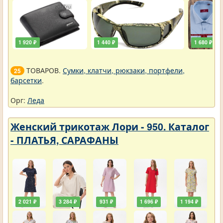
1 920 ₽
1 440 ₽
1 680 ₽
ТОВАРОВ.
Сумки, клатчи, рюкзаки, портфели,
25
барсетки
.
Орг:
Леда
Женский трикотаж Лори - 950. Каталог
- ПЛАТЬЯ, САРАФАНЫ
2 021 ₽
3 284 ₽
931 ₽
1 696 ₽
1 194 ₽