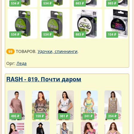
534 ₽
534 ₽
883 ₽
883 ₽
534 ₽
534 ₽
883 ₽
154 ₽
ТОВАРОВ.
Удочки, спиннинги
.
99
Орг:
Леда
RASH - 819. Почти даром
495 ₽
159 ₽
381 ₽
241 ₽
254 ₽