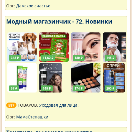
Орг:
Дамское счастье
Модный магазинчик - 72. Новинки
348 ₽
11,62 ₽
189 ₽
145 ₽
87 ₽
145 ₽
174 ₽
203 ₽
ТОВАРОВ.
Уходовая для лица
.
597
Орг:
МамаСтепашки