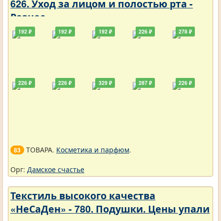
626. Уход за лицом и полостью рта -
Разное
192 ₽
192 ₽
192 ₽
226 ₽
278 ₽
226 ₽
226 ₽
329 ₽
287 ₽
226 ₽
ТОВАРА.
Косметика и парфюм
.
83
Орг:
Дамское счастье
Текстиль высокого качества
«НеСаДен» - 780. Подушки. Цены упали