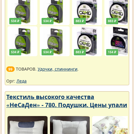
534 ₽
534 ₽
883 ₽
883 ₽
534 ₽
534 ₽
883 ₽
154 ₽
ТОВАРОВ.
Удочки, спиннинги
.
99
Орг:
Леда
Текстиль высокого качества
«НеСаДен» - 780. Подушки. Цены упали