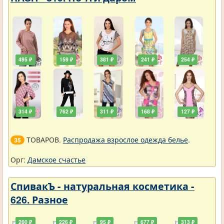
495 ₽
159 ₽
381 ₽
241 ₽
254 ₽
314 ₽
762 ₽
311 ₽
168 ₽
127 ₽
ТОВАРОВ.
Распродажа взрослое одежда белье
.
35
Орг:
Дамское счастье
СпивакЪ - натуральная косметика -
626. Разное
260 ₽
226 ₽
95 ₽
677 ₽
313 ₽