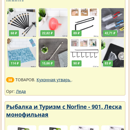
кухни
68 ₽
22,82 ₽
89 ₽
42,71 ₽
114 ₽
15,66 ₽
90 ₽
83 ₽
ТОВАРОВ.
Кухонная утварь
.
38
Орг:
Леда
Рыбалка и Туризм с Norfine - 901. Леска
монофильная