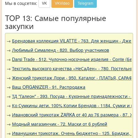
Мы в соцсетях:
VK
VKVideo
Telegram
TOP 13: Самые популярные
закупки
→
Брендовая коллекция VILATTE - 763. Для женщин - Джемп
→
Любимый Сималенд - 820. Выбор участников
→
Darsi Trade - 512. Чулочно-носочные изделия - Conte (Бела
→
Текстиль высокого качества «НеСаДен» - 780. Постельны
→
Женский трикотаж Лори - 950. Каталог - ПЛАТЬЯ, САРАФА
→
Ваш ORGANIZER - 91. Распродажа
→
ТД "Галеон" - 393. Посуда - Кухонные принадлежности - Ак
→
Ко Сумкины дети. 100% Копии Брендов - 1184. Сумки и кл
→
Ивановский трикотаж ZARKA от 40 до 76 размера - 87. Же
→
Модный магазинчик - 72. Маски от 6 рублей
→
Иванушкин трикотаж. Очень бюджетно - 125. Бриджи, шо