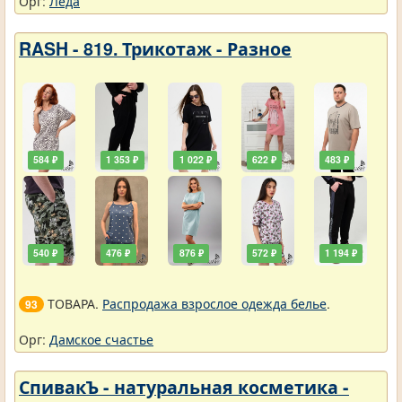
Орг:
Леда
RASH - 819. Трикотаж - Разное
584 ₽
1 353 ₽
1 022 ₽
622 ₽
483 ₽
540 ₽
476 ₽
876 ₽
572 ₽
1 194 ₽
ТОВАРА.
Распродажа взрослое одежда белье
.
93
Орг:
Дамское счастье
СпивакЪ - натуральная косметика -