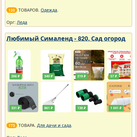
ТОВАРОВ.
Одежда
.
120
Орг:
Леда
Любимый Сималенд - 820. Сад огород
266 ₽
340 ₽
219 ₽
57 ₽
331 ₽
861 ₽
138 ₽
1 041 ₽
ТОВАРА.
Для дачи и сада
.
173