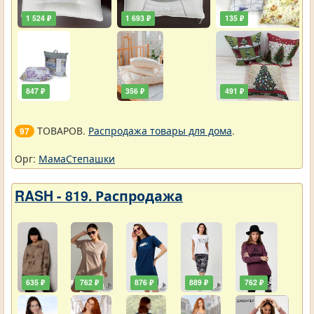
1 524 ₽
1 693 ₽
135 ₽
847 ₽
356 ₽
491 ₽
ТОВАРОВ.
Распродажа товары для дома
.
97
Орг:
МамаСтепашки
RASH - 819. Распродажа
635 ₽
762 ₽
876 ₽
889 ₽
762 ₽