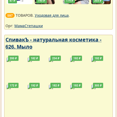
87 ₽
145 ₽
174 ₽
203 ₽
ТОВАРОВ.
Уходовая для лица
.
597
Орг:
МамаСтепашки
СпивакЪ - натуральная косметика -
626. Мыло
200 ₽
182 ₽
234 ₽
192 ₽
192 ₽
172 ₽
192 ₽
182 ₽
192 ₽
305 ₽