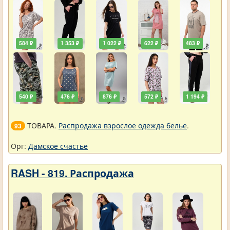
584 ₽
1 353 ₽
1 022 ₽
622 ₽
483 ₽
540 ₽
476 ₽
876 ₽
572 ₽
1 194 ₽
ТОВАРА.
Распродажа взрослое одежда белье
.
93
Орг:
Дамское счастье
RASH - 819. Распродажа