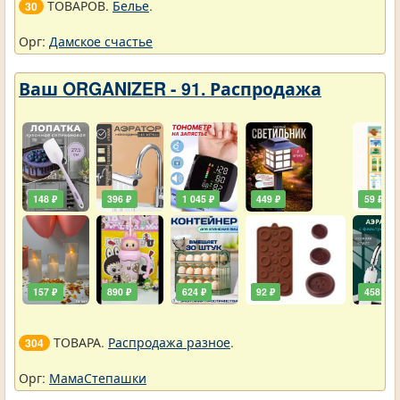
ТОВАРОВ.
Белье
.
30
Орг:
Дамское счастье
Ваш ORGANIZER - 91. Распродажа
148 ₽
396 ₽
1 045 ₽
449 ₽
59 ₽
157 ₽
890 ₽
624 ₽
92 ₽
458 ₽
ТОВАРА.
Распродажа разное
.
304
Орг:
МамаСтепашки