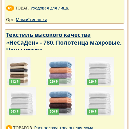
ТОВАР.
Уходовая для лица
.
61
Орг:
МамаСтепашки
Текстиль высокого качества
«НеСаДен» - 780. Полотенца махровые.
Цены упали
112 ₽
229 ₽
229 ₽
643 ₽
500 ₽
330 ₽
ТОВАРОВ.
Распродажа товары для дома
.
6