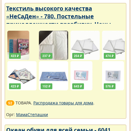
Текстиль высокого качества
«НеСаДен» - 780. Постельные
принадлежности вразбивку. Цены
упали
423 ₽
237 ₽
254 ₽
474 ₽
423 ₽
152 ₽
643 ₽
576 ₽
ТОВАРА.
Распродажа товары для дома
.
52
Орг:
МамаСтепашки
Океан обуви для всей семьи - 6041.