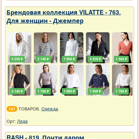
Брендовая коллекция VILATTE - 763.
Для женщин - Джемпер
3 228 ₽
2 148 ₽
1 908 ₽
3 228 ₽
1 668 ₽
2 148 ₽
1 788 ₽
1 980 ₽
1 908 ₽
1 788 ₽
ТОВАРОВ.
Одежда
.
187
Орг:
Леда
RASH - 819. Почти даром