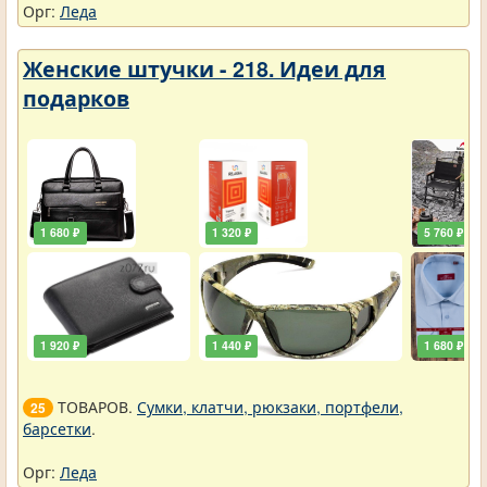
Орг:
Леда
Женские штучки - 218. Идеи для
подарков
1 680 ₽
1 320 ₽
5 760 ₽
1 920 ₽
1 440 ₽
1 680 ₽
ТОВАРОВ.
Сумки, клатчи, рюкзаки, портфели,
25
барсетки
.
Орг:
Леда