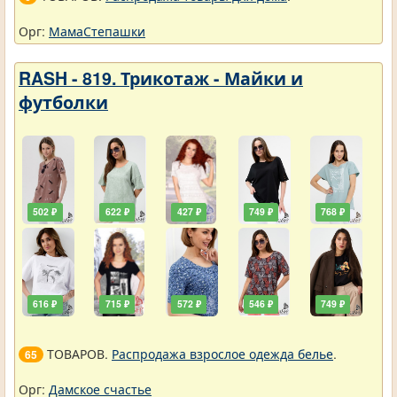
Орг:
МамаСтепашки
RASH - 819. Трикотаж - Майки и
футболки
502 ₽
622 ₽
427 ₽
749 ₽
768 ₽
616 ₽
715 ₽
572 ₽
546 ₽
749 ₽
ТОВАРОВ.
Распродажа взрослое одежда белье
.
65
Орг:
Дамское счастье