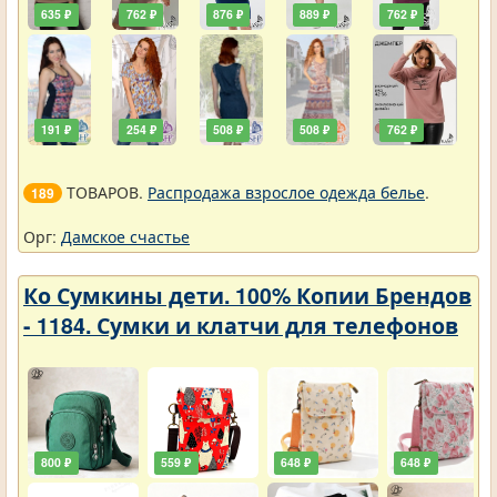
635 ₽
762 ₽
876 ₽
889 ₽
762 ₽
191 ₽
254 ₽
508 ₽
508 ₽
762 ₽
ТОВАРОВ.
Распродажа взрослое одежда белье
.
189
Орг:
Дамское счастье
Ко Сумкины дети. 100% Копии Брендов
- 1184. Сумки и клатчи для телефонов
800 ₽
559 ₽
648 ₽
648 ₽