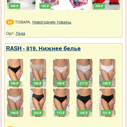
439 ₽
190 ₽
336 ₽
ТОВАРА.
Новогодние товары
.
64
Орг:
Леда
RASH - 819. Нижнее белье
198 ₽
188 ₽
198 ₽
217 ₽
188 ₽
198 ₽
224 ₽
173 ₽
188 ₽
221 ₽