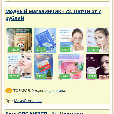
Модный магазинчик - 72. Патчи от 7
рублей
14,52 ₽
8,72 ₽
8,72 ₽
17,43 ₽
21,78 ₽
145 ₽
174 ₽
174 ₽
ТОВАРОВ.
Уходовая для лица
.
19
Орг:
МамаСтепашки