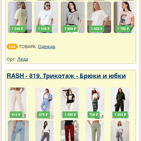
1 548 ₽
1 548 ₽
1 908 ₽
1 428 ₽
1 788 ₽
ТОВАРА.
Одежда
.
404
Орг:
Леда
RASH - 819. Трикотаж - Брюки и юбки
914 ₽
876 ₽
1 080 ₽
756 ₽
1 264 ₽