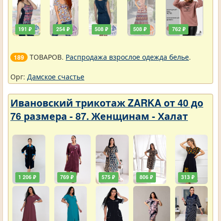
191 ₽
254 ₽
508 ₽
508 ₽
762 ₽
ТОВАРОВ.
Распродажа взрослое одежда белье
.
189
Орг:
Дамское счастье
Ивановский трикотаж ZARKA от 40 до
76 размера - 87. Женщинам - Халат
1 206 ₽
769 ₽
575 ₽
806 ₽
313 ₽