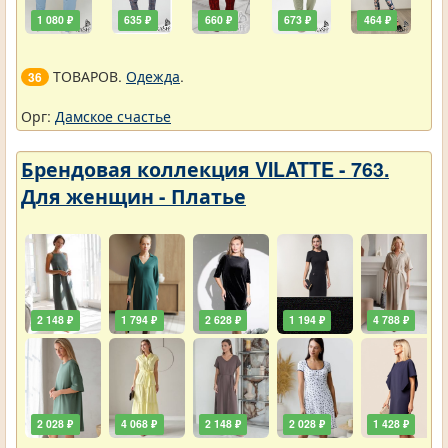
1 080 ₽
635 ₽
660 ₽
673 ₽
464 ₽
ТОВАРОВ.
Одежда
.
36
Орг:
Дамское счастье
Брендовая коллекция VILATTE - 763.
Для женщин - Платье
2 148 ₽
1 794 ₽
2 628 ₽
1 194 ₽
4 788 ₽
2 028 ₽
4 068 ₽
2 148 ₽
2 028 ₽
1 428 ₽