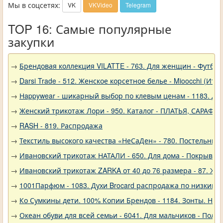
Мы в соцсетях:
VK
VKVideo
Telegram
TOP 16: Самые популярные
закупки
→
Брендовая коллекция VILATTE - 763. Для женщин - Футбол
→
Darsi Trade - 512. Женское корсетное белье - Mioocchi (Ита
→
Нappywear - шикарный выбор по клевым ценам - 1183. Дев
→
Женский трикотаж Лори - 950. Каталог - ПЛАТЬЯ, САРАФА
→
RASH - 819. Распродажа
→
Текстиль высокого качества «НеСаДен» - 780. Постельны
→
Ивановский трикотаж НАТАЛИ - 650. Для дома - Покрывал
→
Ивановский трикотаж ZARKA от 40 до 76 размера - 87. Же
→
1001Парфюм - 1083. Духи Brocard распродажа по низким 
→
Ко Сумкины дети. 100% Копии Брендов - 1184. Зонты. Нов
→
Океан обуви для всей семьи - 6041. Для мальчиков - Полу