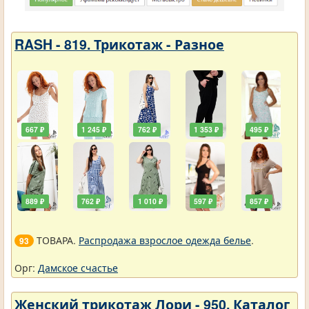
RASH - 819. Трикотаж - Разное
667 ₽
1 245 ₽
762 ₽
1 353 ₽
495 ₽
889 ₽
762 ₽
1 010 ₽
597 ₽
857 ₽
ТОВАРА.
Распродажа взрослое одежда белье
.
93
Орг:
Дамское счастье
Женский трикотаж Лори - 950. Каталог