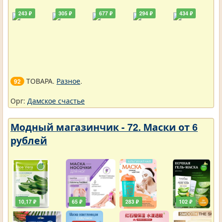
243 ₽
305 ₽
677 ₽
294 ₽
434 ₽
ТОВАРА.
Разное
.
92
Орг:
Дамское счастье
Модный магазинчик - 72. Маски от 6
рублей
10,17 ₽
65 ₽
283 ₽
102 ₽