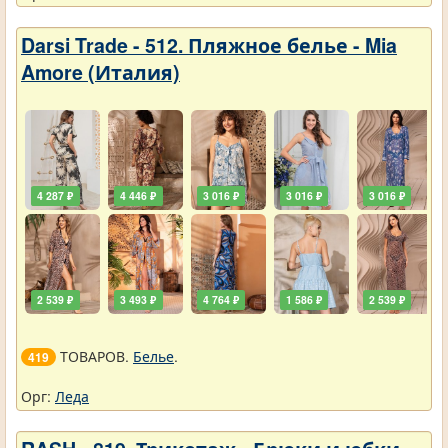
Darsi Trade - 512. Пляжное белье - Mia
Amore (Италия)
4 287 ₽
4 446 ₽
3 016 ₽
3 016 ₽
3 016 ₽
2 539 ₽
3 493 ₽
4 764 ₽
1 586 ₽
2 539 ₽
ТОВАРОВ.
Белье
.
419
Орг:
Леда