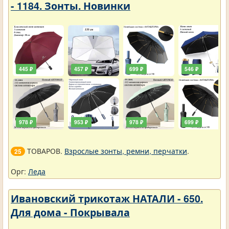
- 1184. Зонты. Новинки
445 ₽
457 ₽
699 ₽
546 ₽
978 ₽
953 ₽
978 ₽
699 ₽
ТОВАРОВ.
Взрослые зонты, ремни, перчатки
.
25
Орг:
Леда
Ивановский трикотаж НАТАЛИ - 650.
Для дома - Покрывала