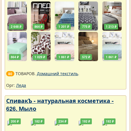
2 648 ₽
864 ₽
1 201 ₽
775 ₽
1 213 ₽
864 ₽
1 029 ₽
1 861 ₽
572 ₽
1 861 ₽
ТОВАРОВ.
Домашний текстиль
.
80
Орг:
Леда
СпивакЪ - натуральная косметика -
626. Мыло
200 ₽
182 ₽
234 ₽
192 ₽
192 ₽