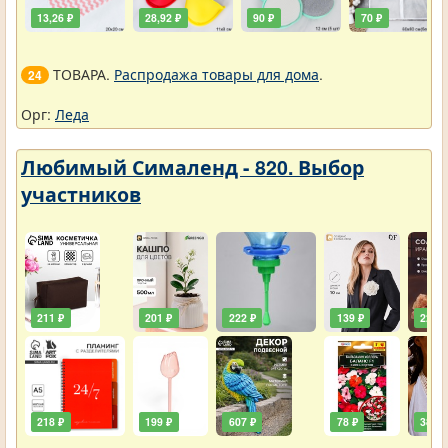
13,26 ₽
28,92 ₽
90 ₽
70 ₽
ТОВАРА.
Распродажа товары для дома
.
24
Орг:
Леда
Любимый Сималенд - 820. Выбор
участников
211 ₽
201 ₽
222 ₽
139 ₽
222 ₽
218 ₽
199 ₽
607 ₽
78 ₽
385 ₽