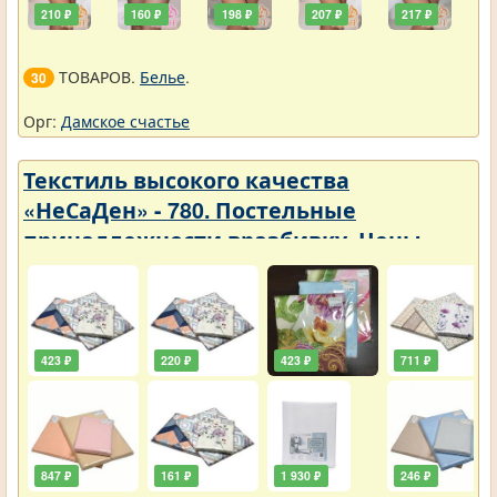
210 ₽
160 ₽
198 ₽
207 ₽
217 ₽
ТОВАРОВ.
Белье
.
30
Орг:
Дамское счастье
Текстиль высокого качества
«НеСаДен» - 780. Постельные
принадлежности вразбивку. Цены
упали
423 ₽
220 ₽
423 ₽
711 ₽
847 ₽
161 ₽
1 930 ₽
246 ₽