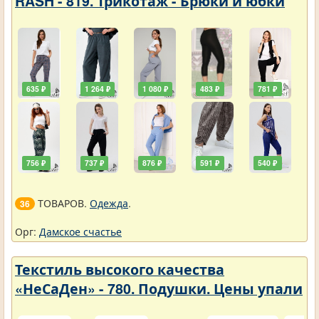
RASH - 819. Трикотаж - Брюки и юбки
635 ₽
1 264 ₽
1 080 ₽
483 ₽
781 ₽
756 ₽
737 ₽
876 ₽
591 ₽
540 ₽
ТОВАРОВ.
Одежда
.
36
Орг:
Дамское счастье
Текстиль высокого качества
«НеСаДен» - 780. Подушки. Цены упали