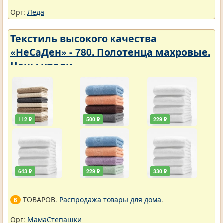
Орг:
Леда
Текстиль высокого качества
«НеСаДен» - 780. Полотенца махровые.
Цены упали
112 ₽
500 ₽
229 ₽
643 ₽
229 ₽
330 ₽
ТОВАРОВ.
Распродажа товары для дома
.
6
Орг:
МамаСтепашки