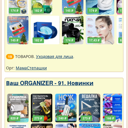
174 ₽
182 ₽
145 ₽
174 ₽
174 ₽
145 ₽
182 ₽
174 ₽
17,43 ₽
8,72 
ТОВАРОВ.
Уходовая для лица
.
19
Орг:
МамаСтепашки
Ваш ORGANIZER - 91. Новинки
820 ₽
273 ₽
240 ₽
273 ₽
166 ₽