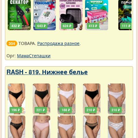
432 ₽
643 ₽
624 ₽
413 ₽
111 ₽
ТОВАРА.
Распродажа разное
.
304
Орг:
МамаСтепашки
RASH - 819. Нижнее белье
196 ₽
221 ₽
188 ₽
210 ₽
210 ₽