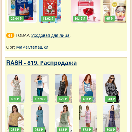
29,04 ₽
11,62 ₽
10,17 ₽
65 ₽
ТОВАР.
Уходовая для лица
.
61
Орг:
МамаСтепашки
RASH - 819. Распродажа
889 ₽
1 778 ₽
622 ₽
483 ₽
843 ₽
254 ₽
953 ₽
813 ₽
572 ₽
508 ₽