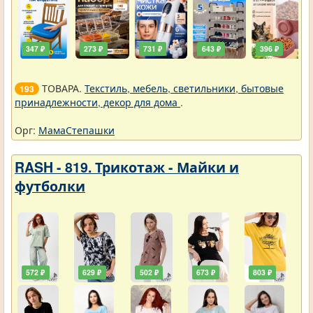
347 ₽
273 ₽
731 ₽
643 ₽
396 ₽
ТОВАРА.
Текстиль, мебель, светильники, бытовые
193
принадлежности, декор для дома
.
Орг:
МамаСтепашки
RASH - 819. Трикотаж - Майки и
футболки
572 ₽
629 ₽
502 ₽
673 ₽
803 ₽