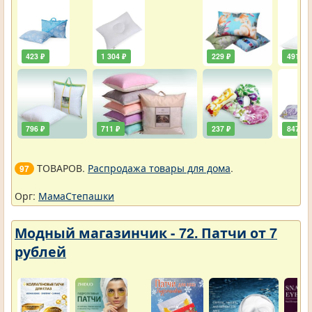
423 ₽
1 304 ₽
229 ₽
491 ₽
796 ₽
711 ₽
237 ₽
847 ₽
ТОВАРОВ.
Распродажа товары для дома
.
97
Орг:
МамаСтепашки
Модный магазинчик - 72. Патчи от 7
рублей