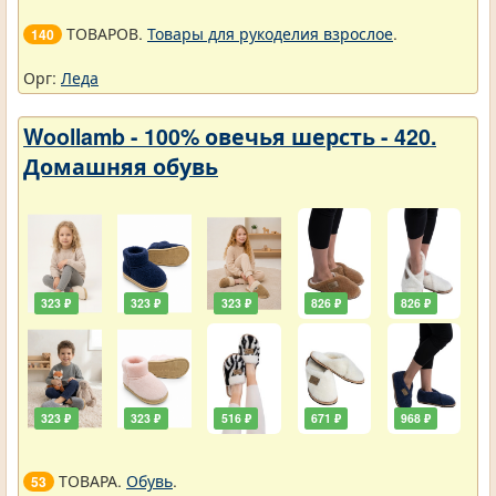
ТОВАРОВ.
Товары для рукоделия взрослое
.
140
Орг:
Леда
Woollamb - 100% овечья шерсть - 420.
Домашняя обувь
323 ₽
323 ₽
323 ₽
826 ₽
826 ₽
323 ₽
323 ₽
516 ₽
671 ₽
968 ₽
ТОВАРА.
Обувь
.
53