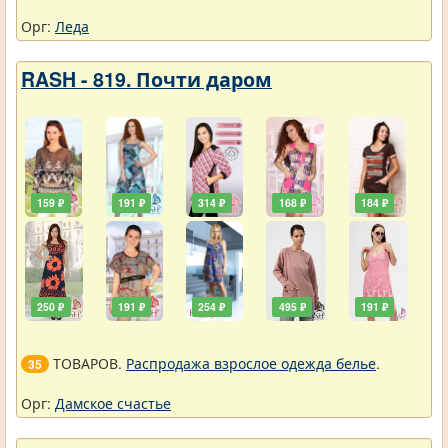
Орг:
Леда
RASH - 819. Почти даром
159 ₽
191 ₽
314 ₽
168 ₽
184 ₽
250 ₽
191 ₽
254 ₽
495 ₽
191 ₽
ТОВАРОВ.
Распродажа взрослое одежда белье
.
35
Орг:
Дамское счастье