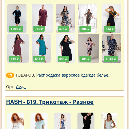
1 206 ₽
769 ₽
575 ₽
806 ₽
313 ₽
544 ₽
544 ₽
544 ₽
494 ₽
1 181 ₽
ТОВАРОВ.
Распродажа взрослое одежда белье
.
13
Орг:
Леда
RASH - 819. Трикотаж - Разное