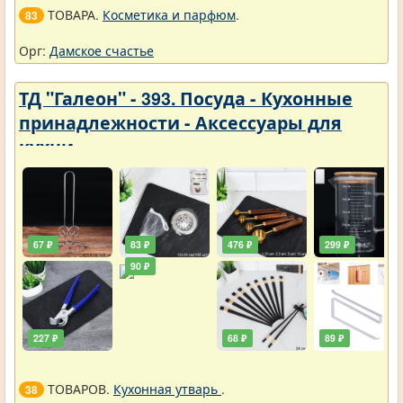
ТОВАРА.
Косметика и парфюм
.
83
Орг:
Дамское счастье
ТД "Галеон" - 393. Посуда - Кухонные
принадлежности - Аксессуары для
кухни
67 ₽
83 ₽
476 ₽
299 ₽
90 ₽
227 ₽
68 ₽
89 ₽
ТОВАРОВ.
Кухонная утварь
.
38