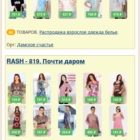
781 ₽
572 ₽
427 ₽
768 ₽
470 ₽
ТОВАРОВ.
Распродажа взрослое одежда белье
.
65
Орг:
Дамское счастье
RASH - 819. Почти даром
159 ₽
191 ₽
314 ₽
168 ₽
184 ₽
250 ₽
191 ₽
254 ₽
495 ₽
191 ₽