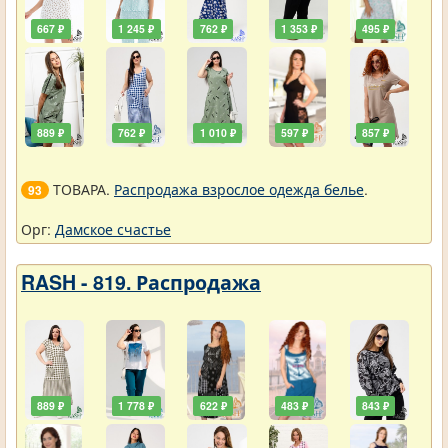
667 ₽
1 245 ₽
762 ₽
1 353 ₽
495 ₽
889 ₽
762 ₽
1 010 ₽
597 ₽
857 ₽
ТОВАРА.
Распродажа взрослое одежда белье
.
93
Орг:
Дамское счастье
RASH - 819. Распродажа
889 ₽
1 778 ₽
622 ₽
483 ₽
843 ₽