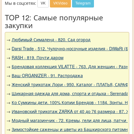
Мы в соцсетях:
VK
VKVideo
Telegram
TOP 12: Самые популярные
закупки
→
Любимый Сималенд - 820. Сад огород
→
Darsi Trade - 512. Чулочно-носочные изделия - DiWaRi (Бел
→
RASH - 819. Почти даром
→
Брендовая коллекция VILATTE - 763. Для женщин - Разное
→
Ваш ORGANIZER - 91. Распродажа
→
Женский трикотаж Лори - 950. Каталог - ПЛАТЬЯ, САРАФА
→
Шикарная одежда для дома, спорта и отдыха - Serenada - 
→
Ко Сумкины дети. 100% Копии Брендов - 1184. Зонты. Нов
→
Ивановский трикотаж ZARKA от 40 до 76 размера - 87. Ж
→
Модный магазинчик - 72. Кремы, гели для лица, патчи о
→
Зимостойкие саженцы и цветы из Башкирского питомника 