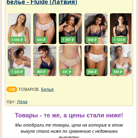
белье - Fluide (Латвия)
2 056 ₽
635 ₽
1 397 ₽
840 ₽
1 123 ₽
1 335 ₽
860 ₽
321 ₽
908 ₽
945 ₽
ТОВАРОВ.
Белье
.
108
Орг:
Леда
Товары - те же, а цены стали ниже!
Мы отобрали те товары, цена на которые в этом
выкупе стала ниже по сравнению с недавними
выкупами