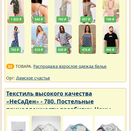
1 822 ₽
540 ₽
762 ₽
857 ₽
749 ₽
762 ₽
610 ₽
635 ₽
476 ₽
495 ₽
ТОВАРА.
Распродажа взрослое одежда белье
.
93
Орг:
Дамское счастье
Текстиль высокого качества
«НеСаДен» - 780. Постельные
принадлежности вразбивку. Цены
упали