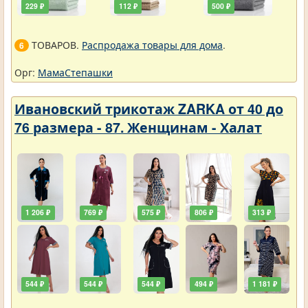
229 ₽
112 ₽
500 ₽
ТОВАРОВ.
Распродажа товары для дома
.
6
Орг:
МамаСтепашки
Ивановский трикотаж ZARKA от 40 до
76 размера - 87. Женщинам - Халат
1 206 ₽
769 ₽
575 ₽
806 ₽
313 ₽
544 ₽
544 ₽
544 ₽
494 ₽
1 181 ₽