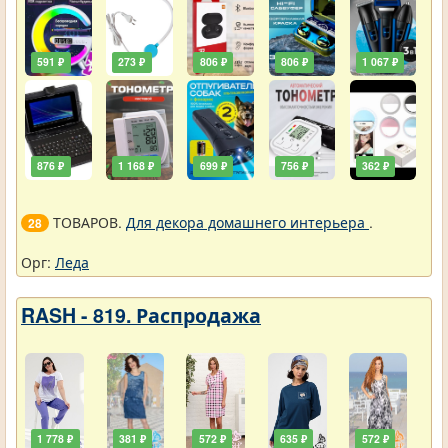
591 ₽
273 ₽
806 ₽
806 ₽
1 067 ₽
876 ₽
1 168 ₽
699 ₽
756 ₽
362 ₽
ТОВАРОВ.
Для декора домашнего интерьера
.
28
Орг:
Леда
RASH - 819. Распродажа
1 778 ₽
381 ₽
572 ₽
635 ₽
572 ₽