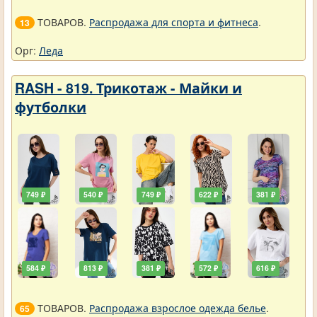
ТОВАРОВ.
Распродажа для спорта и фитнеса
.
13
Орг:
Леда
RASH - 819. Трикотаж - Майки и
футболки
749 ₽
540 ₽
749 ₽
622 ₽
381 ₽
584 ₽
813 ₽
381 ₽
572 ₽
616 ₽
ТОВАРОВ.
Распродажа взрослое одежда белье
.
65