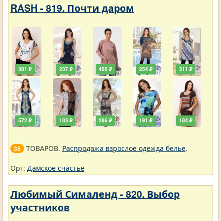
RASH - 819. Почти даром
381 ₽
237 ₽
495 ₽
254 ₽
311 ₽
572 ₽
183 ₽
286 ₽
191 ₽
184 ₽
ТОВАРОВ.
Распродажа взрослое одежда белье
.
35
Орг:
Дамское счастье
Любимый Сималенд - 820. Выбор
участников