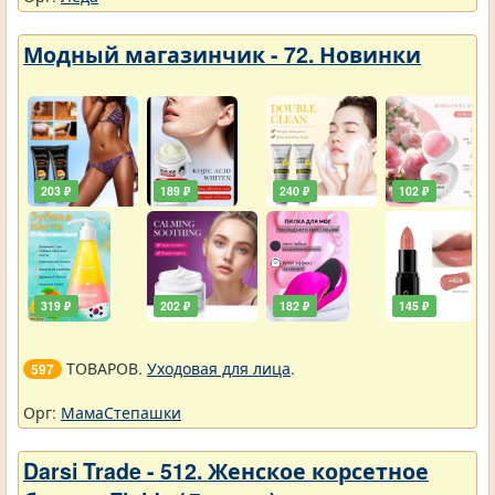
Модный магазинчик - 72. Новинки
203 ₽
189 ₽
240 ₽
102 ₽
319 ₽
202 ₽
182 ₽
145 ₽
ТОВАРОВ.
Уходовая для лица
.
597
Орг:
МамаСтепашки
Darsi Trade - 512. Женское корсетное