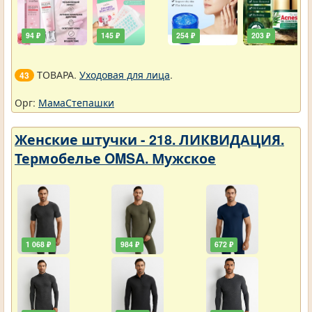
94 ₽
145 ₽
254 ₽
203 ₽
ТОВАРА.
Уходовая для лица
.
43
Орг:
МамаСтепашки
Женские штучки - 218. ЛИКВИДАЦИЯ.
Термобелье OMSA. Мужское
1 068 ₽
984 ₽
672 ₽