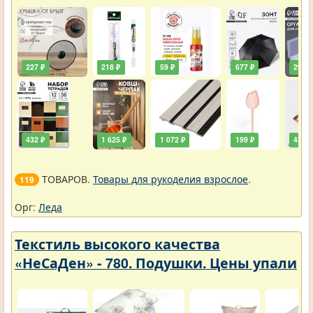
227 ₽
218 ₽
59 ₽
677 ₽
290 ₽
432 ₽
1 625 ₽
1 072 ₽
199 ₽
432 ₽
ТОВАРОВ.
Товары для рукоделия взрослое
.
119
Орг:
Леда
Текстиль высокого качества
«НеСаДен» - 780. Подушки. Цены упали