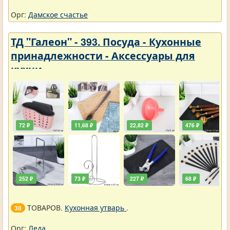
Орг:
Дамское счастье
ТД "Галеон" - 393. Посуда - Кухонные
принадлежности - Аксессуары для
кухни
72 ₽
11,68 ₽
22,82 ₽
476 ₽
252 ₽
73 ₽
227 ₽
68 ₽
ТОВАРОВ.
Кухонная утварь
.
38
Орг:
Леда