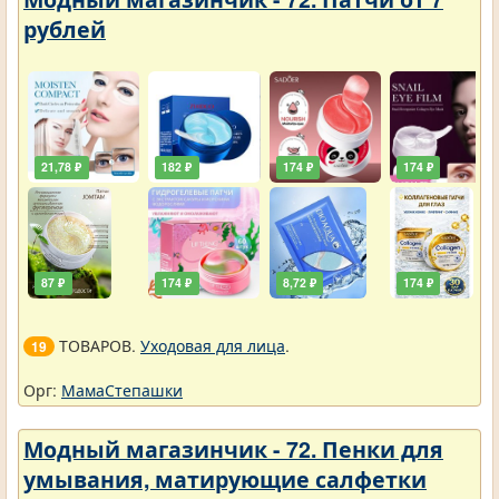
рублей
21,78 ₽
182 ₽
174 ₽
174 ₽
87 ₽
174 ₽
8,72 ₽
174 ₽
ТОВАРОВ.
Уходовая для лица
.
19
Орг:
МамаСтепашки
Модный магазинчик - 72. Пенки для
умывания, матирующие салфетки