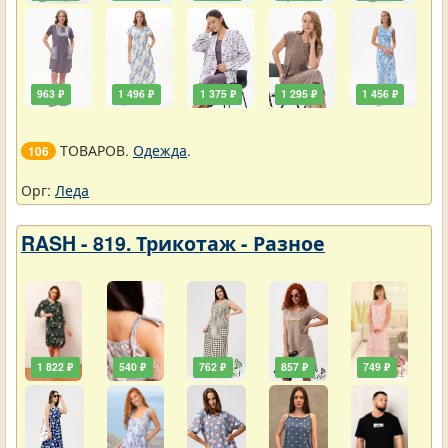
963 ₽
1 496 ₽
1 375 ₽
1 295 ₽
1 456 ₽
ТОВАРОВ.
Одежда
.
106
Орг:
Леда
RASH - 819. Трикотаж - Разное
1 822 ₽
540 ₽
762 ₽
857 ₽
749 ₽