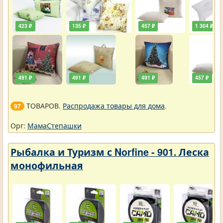
423 ₽
135 ₽
457 ₽
1 304 ₽
491 ₽
491 ₽
491 ₽
457 ₽
ТОВАРОВ.
Распродажа товары для дома
.
97
Орг:
МамаСтепашки
Рыбалка и Туризм с Norfine - 901. Леска
монофильная