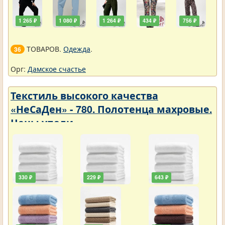
1 265 ₽
1 080 ₽
1 264 ₽
434 ₽
756 ₽
ТОВАРОВ.
Одежда
.
36
Орг:
Дамское счастье
Текстиль высокого качества
«НеСаДен» - 780. Полотенца махровые.
Цены упали
330 ₽
229 ₽
643 ₽