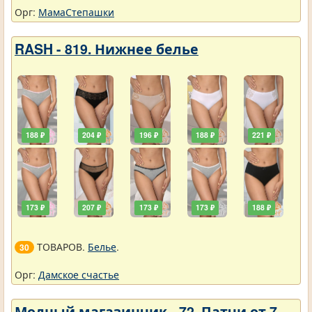
Орг:
МамаСтепашки
RASH - 819. Нижнее белье
188 ₽
204 ₽
196 ₽
188 ₽
221 ₽
173 ₽
207 ₽
173 ₽
173 ₽
188 ₽
ТОВАРОВ.
Белье
.
30
Орг:
Дамское счастье
Модный магазинчик - 72. Патчи от 7