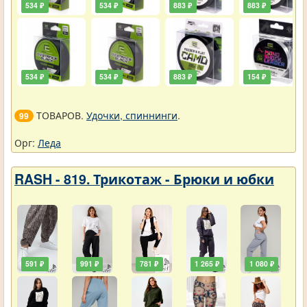
534 ₽
534 ₽
883 ₽
883 ₽
534 ₽
534 ₽
883 ₽
154 ₽
ТОВАРОВ.
Удочки, спиннинги
.
99
Орг:
Леда
RASH - 819. Трикотаж - Брюки и юбки
591 ₽
991 ₽
781 ₽
1 265 ₽
1 080 ₽