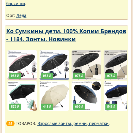
барсетки
.
Орг:
Леда
Ко Сумкины дети. 100% Копии Брендов
- 1184. Зонты. Новинки
953 ₽
953 ₽
978 ₽
978 ₽
572 ₽
445 ₽
699 ₽
546 ₽
ТОВАРОВ.
Взрослые зонты, ремни, перчатки
.
25