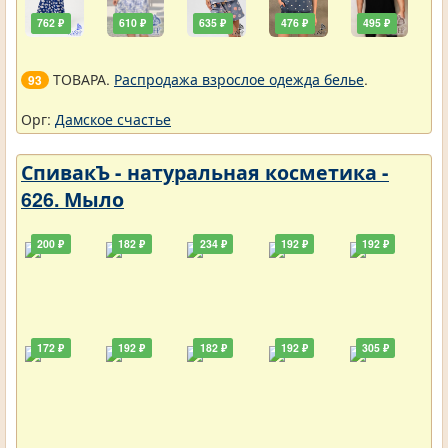
762 ₽
610 ₽
635 ₽
476 ₽
495 ₽
ТОВАРА.
Распродажа взрослое одежда белье
.
93
Орг:
Дамское счастье
СпивакЪ - натуральная косметика -
626. Мыло
200 ₽
182 ₽
234 ₽
192 ₽
192 ₽
172 ₽
192 ₽
182 ₽
192 ₽
305 ₽