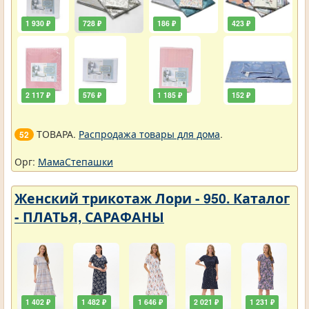
1 930 ₽
728 ₽
186 ₽
423 ₽
2 117 ₽
576 ₽
1 185 ₽
152 ₽
ТОВАРА.
Распродажа товары для дома
.
52
Орг:
МамаСтепашки
Женский трикотаж Лори - 950. Каталог
- ПЛАТЬЯ, САРАФАНЫ
1 402 ₽
1 482 ₽
1 646 ₽
2 021 ₽
1 231 ₽