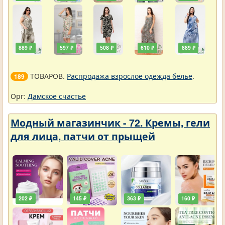
889 ₽
597 ₽
508 ₽
610 ₽
889 ₽
ТОВАРОВ.
Распродажа взрослое одежда белье
.
189
Орг:
Дамское счастье
Модный магазинчик - 72. Кремы, гели
для лица, патчи от прыщей
202 ₽
145 ₽
363 ₽
160 ₽