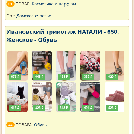
ТОВАР.
Косметика и парфюм
.
31
Орг:
Дамское счастье
Ивановский трикотаж НАТАЛИ - 650.
Женское - Обувь
673 ₽
648 ₽
438 ₽
337 ₽
629 ₽
413 ₽
823 ₽
318 ₽
491 ₽
523 ₽
ТОВАРА.
Обувь
.
44