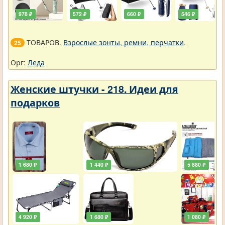
978 ₽
572 ₽
660 ₽
546 ₽
ТОВАРОВ.
Взрослые зонты, ремни, перчатки
.
25
Орг:
Леда
Женские штучки - 218. Идеи для
подарков
1 680 ₽
1 440 ₽
5 880 ₽
4 920 ₽
1 680 ₽
1 080 ₽