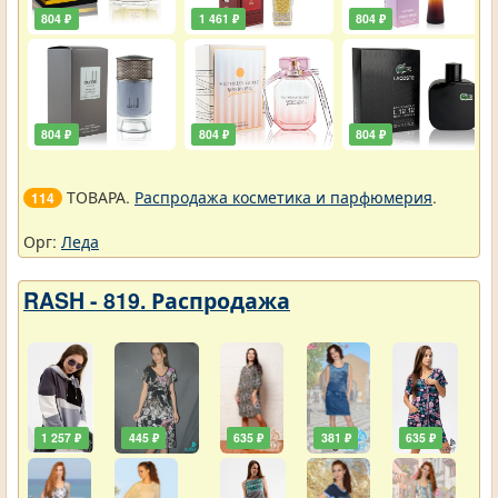
804 ₽
1 461 ₽
804 ₽
804 ₽
804 ₽
804 ₽
ТОВАРА.
Распродажа косметика и парфюмерия
.
114
Орг:
Леда
RASH - 819. Распродажа
1 257 ₽
445 ₽
635 ₽
381 ₽
635 ₽