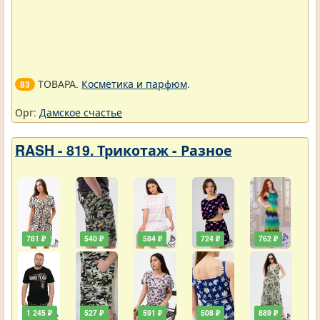
ТОВАРА.
Косметика и парфюм
.
83
Орг:
Дамское счастье
RASH - 819. Трикотаж - Разное
781 ₽
540 ₽
584 ₽
724 ₽
762 ₽
1 245 ₽
527 ₽
591 ₽
508 ₽
889 ₽