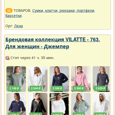
ТОВАРОВ.
Сумки, клатчи, рюкзаки, портфели,
25
барсетки
.
Орг:
Леда
Брендовая коллекция VILATTE - 763.
Для женщин - Джемпер
Стоп через 41 ч. 35 мин.
2 148 ₽
2 544 ₽
2 508 ₽
3 300 ₽
2 628 ₽
1 908 ₽
3 300 ₽
2 700 ₽
2 988 ₽
3 228 ₽