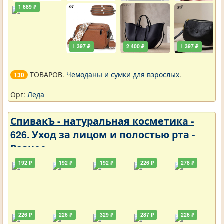
1 689 ₽
1 397 ₽
2 400 ₽
1 397 ₽
ТОВАРОВ.
Чемоданы и сумки для взрослых
.
130
Орг:
Леда
СпивакЪ - натуральная косметика -
626. Уход за лицом и полостью рта -
Разное
192 ₽
192 ₽
192 ₽
226 ₽
278 ₽
226 ₽
226 ₽
329 ₽
287 ₽
226 ₽