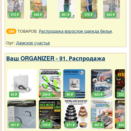
572 ₽
508 ₽
381 ₽
470 ₽
622 ₽
ТОВАРОВ.
Распродажа взрослое одежда белье
.
189
Орг:
Дамское счастье
Ваш ORGANIZER - 91. Распродажа
92 ₽
259 ₽
90 ₽
624 ₽
222 ₽
301 ₽
129 ₽
871 ₽
467 ₽
624 ₽