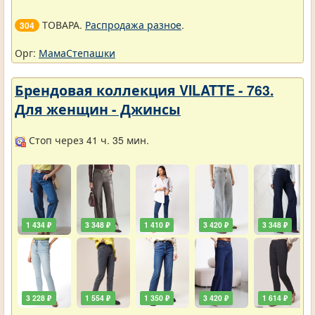
ТОВАРА.
Распродажа разное
.
304
Орг:
МамаСтепашки
Брендовая коллекция VILATTE - 763.
Для женщин - Джинсы
Стоп через 41 ч. 35 мин.
1 434 ₽
3 348 ₽
1 410 ₽
3 420 ₽
3 348 ₽
3 228 ₽
1 554 ₽
1 350 ₽
3 420 ₽
1 614 ₽