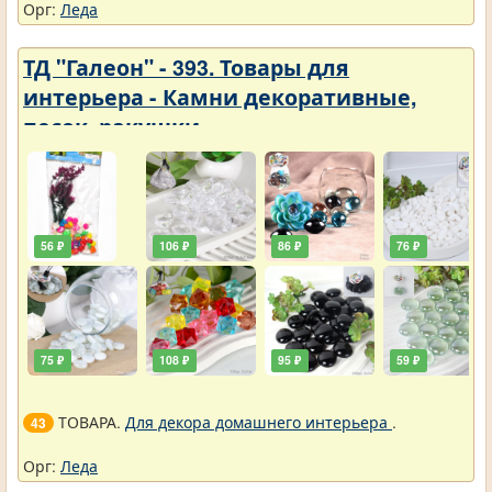
Орг:
Леда
ТД "Галеон" - 393. Товары для
интерьера - Камни декоративные,
песок, ракушки
56 ₽
106 ₽
86 ₽
76 ₽
75 ₽
108 ₽
95 ₽
59 ₽
ТОВАРА.
Для декора домашнего интерьера
.
43
Орг:
Леда