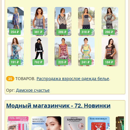
254 ₽
381 ₽
286 ₽
318 ₽
286 ₽
191 ₽
762 ₽
225 ₽
241 ₽
184 ₽
ТОВАРОВ.
Распродажа взрослое одежда белье
.
35
Орг:
Дамское счастье
Модный магазинчик - 72. Новинки