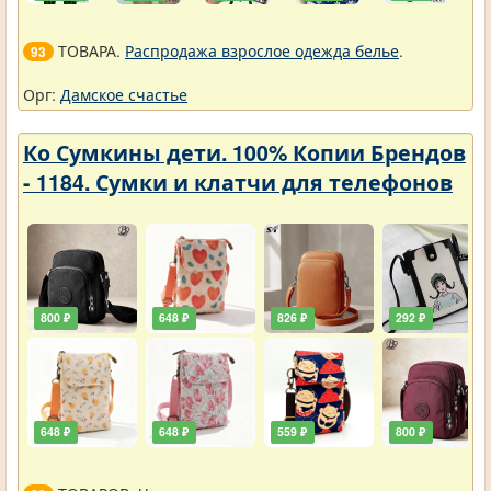
ТОВАРА.
Распродажа взрослое одежда белье
.
93
Орг:
Дамское счастье
Ко Сумкины дети. 100% Копии Брендов
- 1184. Сумки и клатчи для телефонов
800 ₽
648 ₽
826 ₽
292 ₽
648 ₽
648 ₽
559 ₽
800 ₽