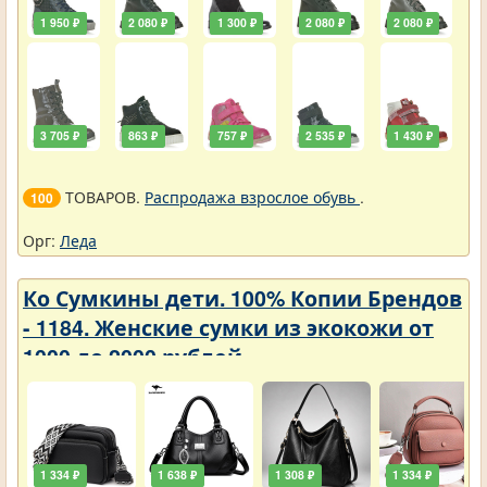
1 950 ₽
2 080 ₽
1 300 ₽
2 080 ₽
2 080 ₽
3 705 ₽
863 ₽
757 ₽
2 535 ₽
1 430 ₽
ТОВАРОВ.
Распродажа взрослое обувь
.
100
Орг:
Леда
Ко Сумкины дети. 100% Копии Брендов
- 1184. Женские сумки из экокожи от
1000 до 2000 рублей
1 334 ₽
1 638 ₽
1 308 ₽
1 334 ₽