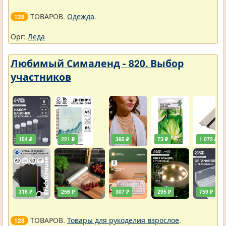
ТОВАРОВ.
Одежда
.
128
Орг:
Леда
Любимый Сималенд - 820. Выбор
участников
154 ₽
221 ₽
385 ₽
73 ₽
1 072 ₽
316 ₽
256 ₽
307 ₽
295 ₽
759 ₽
ТОВАРОВ.
Товары для рукоделия взрослое
.
128