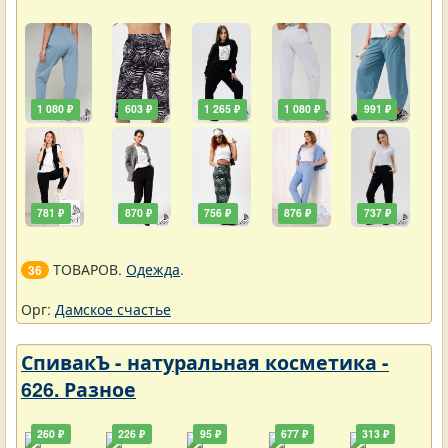
1 080 ₽
603 ₽
1 265 ₽
1 080 ₽
991 ₽
781 ₽
870 ₽
756 ₽
876 ₽
737 ₽
ТОВАРОВ.
Одежда
.
36
Орг:
Дамское счастье
СпивакЪ - натуральная косметика -
626. Разное
260 ₽
226 ₽
95 ₽
677 ₽
313 ₽