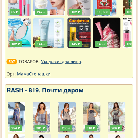
65 ₽
247 ₽
102 ₽
11,62 ₽
102 ₽
182 ₽
144 ₽
145 ₽
145 ₽
138 ₽
ТОВАРОВ.
Уходовая для лица
.
597
Орг:
МамаСтепашки
RASH - 819. Почти даром
254 ₽
381 ₽
286 ₽
318 ₽
286 ₽