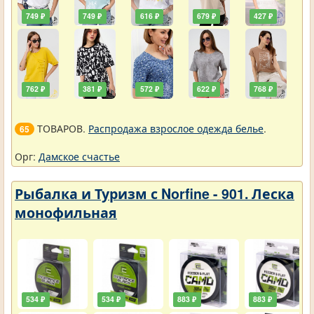
749 ₽
749 ₽
616 ₽
679 ₽
427 ₽
762 ₽
381 ₽
572 ₽
622 ₽
768 ₽
ТОВАРОВ.
Распродажа взрослое одежда белье
.
65
Орг:
Дамское счастье
Рыбалка и Туризм с Norfine - 901. Леска
монофильная
534 ₽
534 ₽
883 ₽
883 ₽