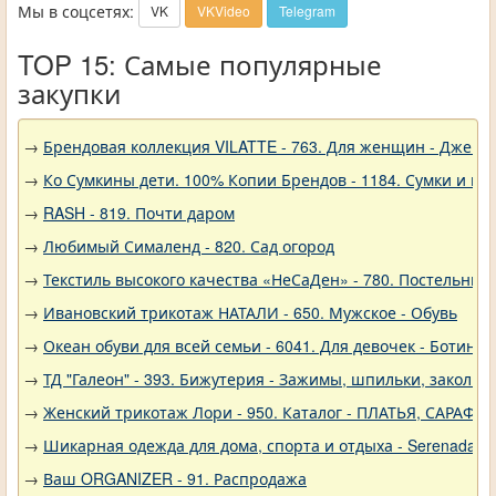
Мы в соцсетях:
VK
VKVideo
Telegram
TOP 15: Самые популярные
закупки
→
Брендовая коллекция VILATTE - 763. Для женщин - Джемп
→
Ко Сумкины дети. 100% Копии Брендов - 1184. Сумки и кл
→
RASH - 819. Почти даром
→
Любимый Сималенд - 820. Сад огород
→
Текстиль высокого качества «НеСаДен» - 780. Постельны
→
Ивановский трикотаж НАТАЛИ - 650. Мужское - Обувь
→
Океан обуви для всей семьи - 6041. Для девочек - Ботинки
→
ТД "Галеон" - 393. Бижутерия - Зажимы, шпильки, заколки
→
Женский трикотаж Лори - 950. Каталог - ПЛАТЬЯ, САРАФА
→
Шикарная одежда для дома, спорта и отдыха - Serenada - 
→
Ваш ORGANIZER - 91. Распродажа