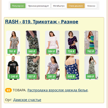
RASH - 819. Трикотаж - Разное
781 ₽
540 ₽
584 ₽
724 ₽
762 ₽
1 245 ₽
527 ₽
591 ₽
508 ₽
889 ₽
ТОВАРА.
Распродажа взрослое одежда белье
.
93
Орг:
Дамское счастье