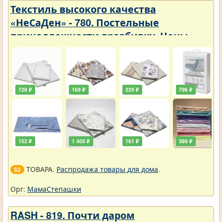
Текстиль высокого качества
«НеСаДен» - 780. Постельные
принадлежности вразбивку. Цены
упали
728 ₽
169 ₽
229 ₽
796 ₽
152 ₽
1 405 ₽
161 ₽
389 ₽
ТОВАРА.
Распродажа товары для дома
.
52
Орг:
МамаСтепашки
RASH - 819. Почти даром