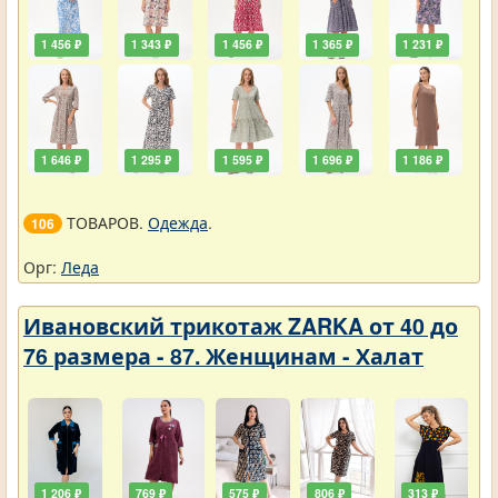
1 456 ₽
1 343 ₽
1 456 ₽
1 365 ₽
1 231 ₽
1 646 ₽
1 295 ₽
1 595 ₽
1 696 ₽
1 186 ₽
ТОВАРОВ.
Одежда
.
106
Орг:
Леда
Ивановский трикотаж ZARKA от 40 до
76 размера - 87. Женщинам - Халат
1 206 ₽
769 ₽
575 ₽
806 ₽
313 ₽