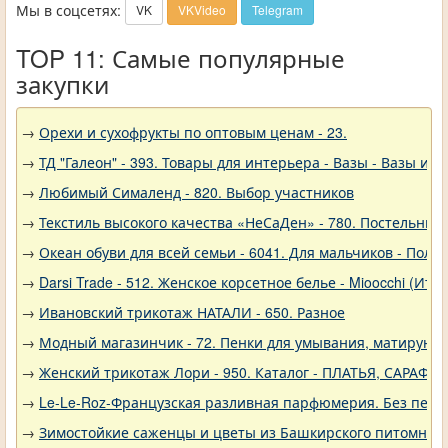
Мы в соцсетях:
VK
VKVideo
Telegram
TOP 11: Самые популярные
закупки
→
Орехи и сухофрукты по оптовым ценам - 23.
→
ТД "Галеон" - 393. Товары для интерьера - Вазы - Вазы из 
→
Любимый Сималенд - 820. Выбор участников
→
Текстиль высокого качества «НеСаДен» - 780. Постельны
→
Океан обуви для всей семьи - 6041. Для мальчиков - Полу
→
Darsi Trade - 512. Женское корсетное белье - Mioocchi (Ита
→
Ивановский трикотаж НАТАЛИ - 650. Разное
→
Модный магазинчик - 72. Пенки для умывания, матирующ
→
Женский трикотаж Лори - 950. Каталог - ПЛАТЬЯ, САРАФА
→
Le-Le-Roz-Французская разливная парфюмерия. Без переп
→
Зимостойкие саженцы и цветы из Башкирского питомника 