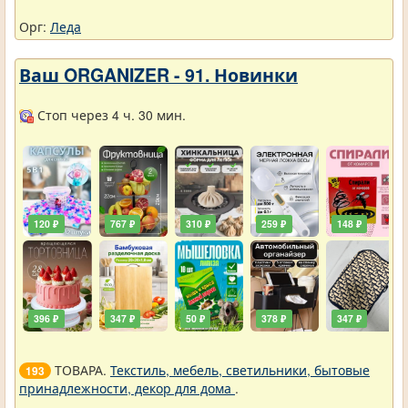
Орг:
Леда
Ваш ORGANIZER - 91. Новинки
Стоп через 4 ч. 30 мин.
120 ₽
767 ₽
310 ₽
259 ₽
148 ₽
396 ₽
347 ₽
50 ₽
378 ₽
347 ₽
ТОВАРА.
Текстиль, мебель, светильники, бытовые
193
принадлежности, декор для дома
.