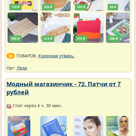
110 ₽
356 ₽
102 ₽
56 ₽
359 ₽
215 ₽
472 ₽
320 ₽
ТОВАРОВ.
Кухонная утварь
.
38
Орг:
Леда
Модный магазинчик - 72. Патчи от 7
рублей
Стоп через 4 ч. 30 мин.