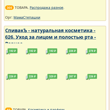
ТОВАРА.
Распродажа разное
.
304
Орг:
МамаСтепашки
СпивакЪ - натуральная косметика -
626. Уход за лицом и полостью рта -
Разное
192 ₽
192 ₽
192 ₽
226 ₽
278 ₽
226 ₽
226 ₽
329 ₽
287 ₽
226 ₽
ТОВАРА.
Косметика и парфюм
.
83