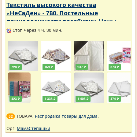
Текстиль высокого качества
«НеСаДен» - 780. Постельные
принадлежности вразбивку. Цены
упали
Стоп через 4 ч. 30 мин.
728 ₽
169 ₽
237 ₽
373 ₽
423 ₽
1 338 ₽
1 405 ₽
474 ₽
ТОВАРА.
Распродажа товары для дома
.
52
Орг:
МамаСтепашки