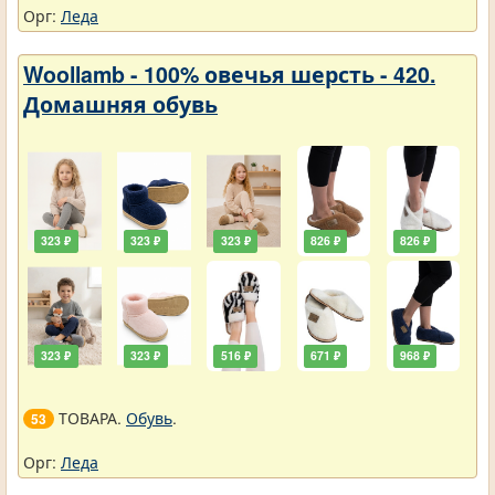
Орг:
Леда
Woollamb - 100% овечья шерсть - 420.
Домашняя обувь
323 ₽
323 ₽
323 ₽
826 ₽
826 ₽
323 ₽
323 ₽
516 ₽
671 ₽
968 ₽
ТОВАРА.
Обувь
.
53
Орг:
Леда