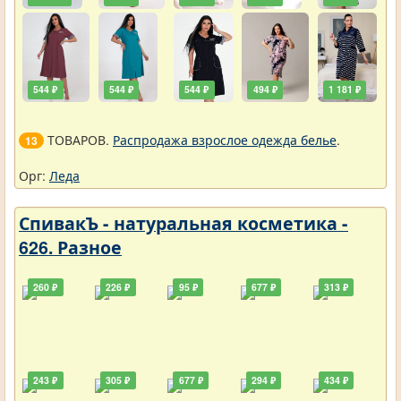
544 ₽
544 ₽
544 ₽
494 ₽
1 181 ₽
ТОВАРОВ.
Распродажа взрослое одежда белье
.
13
Орг:
Леда
СпивакЪ - натуральная косметика -
626. Разное
260 ₽
226 ₽
95 ₽
677 ₽
313 ₽
243 ₽
305 ₽
677 ₽
294 ₽
434 ₽