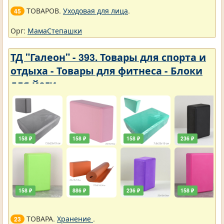
ТОВАРОВ.
Уходовая для лица
.
45
Орг:
МамаСтепашки
ТД "Галеон" - 393. Товары для спорта и
отдыха - Товары для фитнеса - Блоки
для йоги
158 ₽
158 ₽
158 ₽
236 ₽
158 ₽
886 ₽
236 ₽
158 ₽
ТОВАРА.
Хранение
.
23