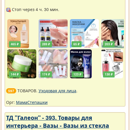
Стоп через 4 ч. 30 мин.
465 ₽
289 ₽
65 ₽
203 ₽
144 ₽
174 ₽
123 ₽
138 ₽
ТОВАРОВ.
Уходовая для лица
.
597
Орг:
МамаСтепашки
ТД "Галеон" - 393. Товары для
интерьера - Вазы - Вазы из стекла