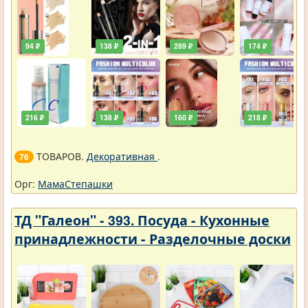
94 ₽
138 ₽
289 ₽
174 ₽
216 ₽
138 ₽
160 ₽
218 ₽
ТОВАРОВ.
Декоративная
.
76
Орг:
МамаСтепашки
ТД "Галеон" - 393. Посуда - Кухонные
принадлежности - Разделочные доски