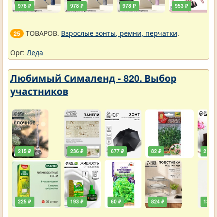
978 ₽
978 ₽
978 ₽
953 ₽
ТОВАРОВ.
Взрослые зонты, ремни, перчатки
.
25
Орг:
Леда
Любимый Сималенд - 820. Выбор
участников
215 ₽
236 ₽
677 ₽
82 ₽
211 ₽
225 ₽
193 ₽
60 ₽
824 ₽
138 ₽