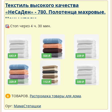
Текстиль высокого качества
«НеСаДен» - 780. Полотенца махровые.
Цены упали
Стоп через 4 ч. 30 мин.
643 ₽
500 ₽
229 ₽
229 ₽
112 ₽
330 ₽
ТОВАРОВ.
Распродажа товары для дома
.
6
Орг:
МамаСтепашки