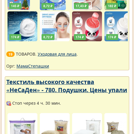
145 ₽
8,72 ₽
17,43 ₽
182 ₽
174 ₽
8,72 ₽
174 ₽
174 ₽
ТОВАРОВ.
Уходовая для лица
.
19
Орг:
МамаСтепашки
Текстиль высокого качества
«НеСаДен» - 780. Подушки. Цены упали
Стоп через 4 ч. 30 мин.