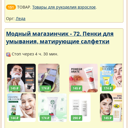
ТОВАР.
Товары для рукоделия взрослое
.
151
Орг:
Леда
Модный магазинчик - 72. Пенки для
умывания, матирующие салфетки
Стоп через 4 ч. 30 мин.
145 ₽
174 ₽
145 ₽
174 ₽
144 ₽
174 ₽
290 ₽
145 ₽