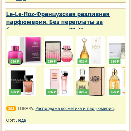
Le-Le-Roz-Французская разливная
парфюмерия. Без переплаты за
бренды и упаковку - 72. Женская -
Парфюмерия с фиксатором 50 ml
826 ₽
826 ₽
826 ₽
826 ₽
826 ₽
826 ₽
826 ₽
826 ₽
ТОВАРА.
Распродажа косметика и парфюмерия
.
203
Орг:
Леда