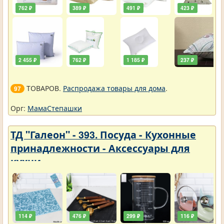
762 ₽
389 ₽
491 ₽
423 ₽
2 455 ₽
762 ₽
1 185 ₽
237 ₽
ТОВАРОВ.
Распродажа товары для дома
.
97
Орг:
МамаСтепашки
ТД "Галеон" - 393. Посуда - Кухонные
принадлежности - Аксессуары для
кухни
114 ₽
476 ₽
299 ₽
116 ₽