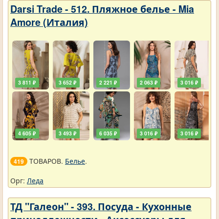
Darsi Trade - 512. Пляжное белье - Mia
Amore (Италия)
3 811 ₽
3 652 ₽
2 221 ₽
2 063 ₽
3 016 ₽
4 605 ₽
3 493 ₽
6 035 ₽
3 016 ₽
3 016 ₽
ТОВАРОВ.
Белье
.
419
Орг:
Леда
ТД "Галеон" - 393. Посуда - Кухонные