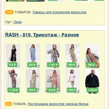
ТОВАРОВ.
Товары для рукоделия взрослое
.
140
Орг:
Леда
RASH - 819. Трикотаж - Разное
914 ₽
832 ₽
1 341 ₽
889 ₽
889 ₽
1 130 ₽
762 ₽
622 ₽
749 ₽
1 842 ₽
ТОВАРА.
Распродажа взрослое одежда белье
.
93