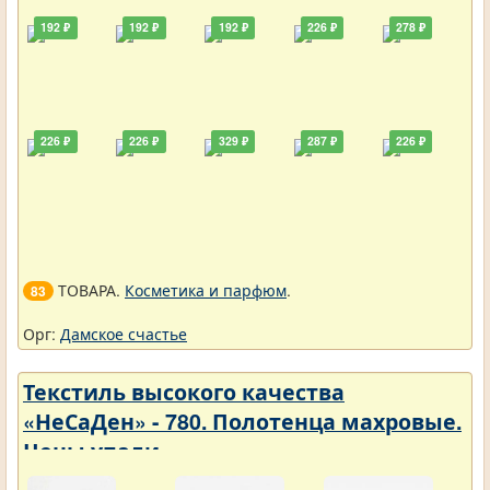
192 ₽
192 ₽
192 ₽
226 ₽
278 ₽
226 ₽
226 ₽
329 ₽
287 ₽
226 ₽
ТОВАРА.
Косметика и парфюм
.
83
Орг:
Дамское счастье
Текстиль высокого качества
«НеСаДен» - 780. Полотенца махровые.
Цены упали