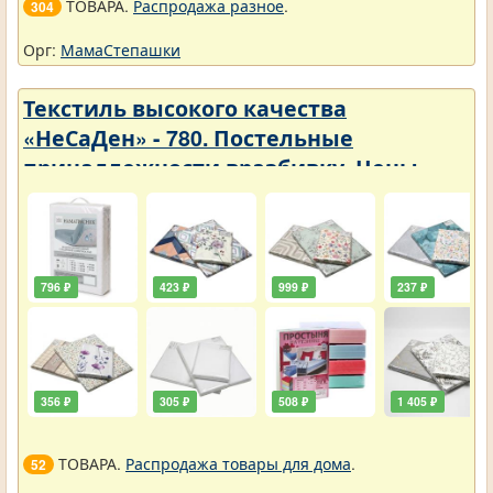
ТОВАРА.
Распродажа разное
.
304
Орг:
МамаСтепашки
Текстиль высокого качества
«НеСаДен» - 780. Постельные
принадлежности вразбивку. Цены
упали
796 ₽
423 ₽
999 ₽
237 ₽
356 ₽
305 ₽
508 ₽
1 405 ₽
ТОВАРА.
Распродажа товары для дома
.
52