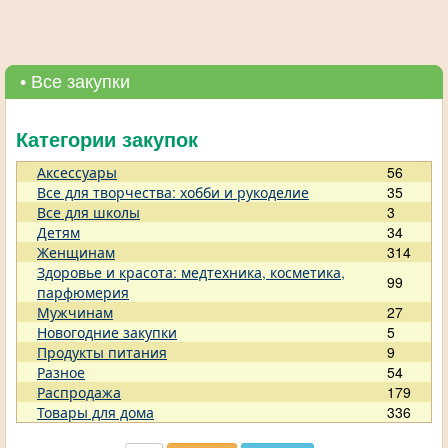
• Все закупки
Категории закупок
Аксессуары
56
Все для творчества: хобби и рукоделие
35
Все для школы
3
Детям
34
Женщинам
314
Здоровье и красота: медтехника, косметика,
99
парфюмерия
Мужчинам
27
Новогодние закупки
5
Продукты питания
9
Разное
54
Распродажа
179
Товары для дома
336