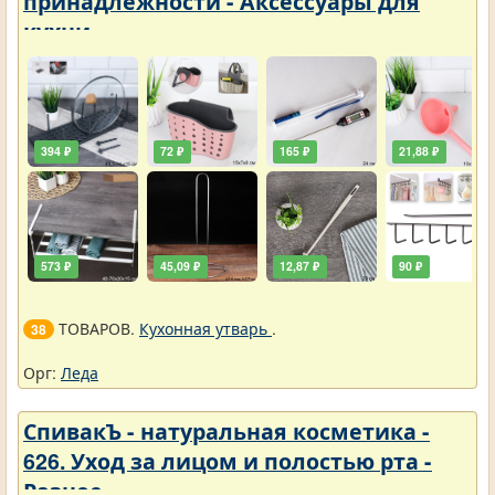
принадлежности - Аксессуары для
кухни
394 ₽
72 ₽
165 ₽
21,88 ₽
573 ₽
45,09 ₽
12,87 ₽
90 ₽
ТОВАРОВ.
Кухонная утварь
.
38
Орг:
Леда
СпивакЪ - натуральная косметика -
626. Уход за лицом и полостью рта -
Разное