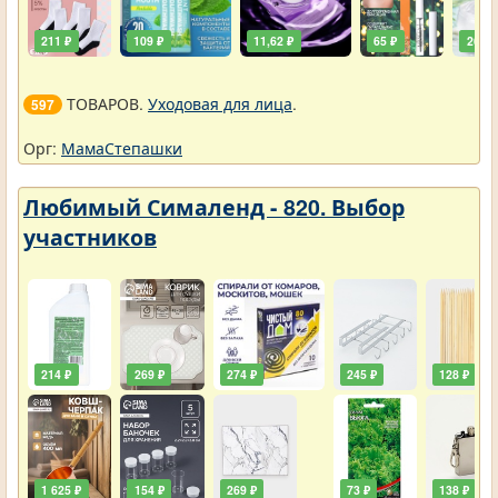
211 ₽
109 ₽
11,62 ₽
65 ₽
261 ₽
ТОВАРОВ.
Уходовая для лица
.
597
Орг:
МамаСтепашки
Любимый Сималенд - 820. Выбор
участников
214 ₽
269 ₽
274 ₽
245 ₽
128 ₽
1 625 ₽
154 ₽
269 ₽
73 ₽
138 ₽