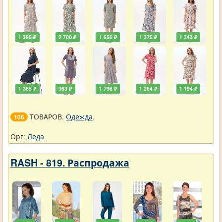
1 395 ₽
2 700 ₽
1 656 ₽
1 375 ₽
1 343 ₽
1 365 ₽
963 ₽
1 796 ₽
1 264 ₽
1 194 ₽
ТОВАРОВ.
Одежда
.
106
Орг:
Леда
RASH - 819. Распродажа