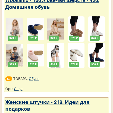
Woollamb - 100% овечья шерсть - 420.
Домашняя обувь
323 ₽
323 ₽
323 ₽
826 ₽
826 ₽
323 ₽
323 ₽
516 ₽
671 ₽
968 ₽
ТОВАРА.
Обувь
.
53
Орг:
Леда
Женские штучки - 218. Идеи для
подарков