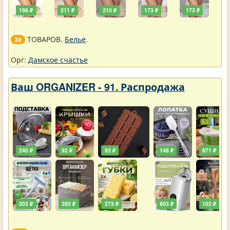
196 ₽
211 ₽
210 ₽
173 ₽
173 ₽
ТОВАРОВ.
Белье
.
30
Орг:
Дамское счастье
Ваш ORGANIZER - 91. Распродажа
240 ₽
92 ₽
92 ₽
148 ₽
871 ₽
203 ₽
282 ₽
273 ₽
803 ₽
102 ₽