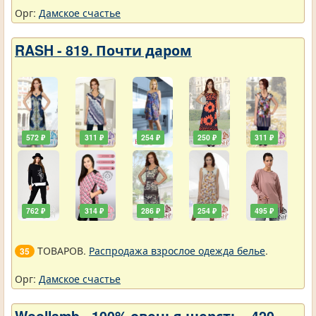
Орг:
Дамское счастье
RASH - 819. Почти даром
572 ₽
311 ₽
254 ₽
250 ₽
311 ₽
762 ₽
314 ₽
286 ₽
254 ₽
495 ₽
ТОВАРОВ.
Распродажа взрослое одежда белье
.
35
Орг:
Дамское счастье