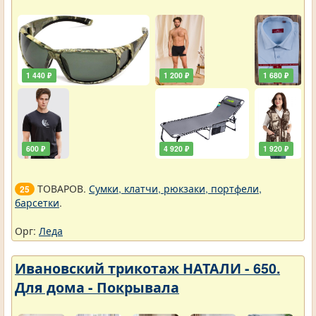
1 440 ₽
1 200 ₽
1 680 ₽
600 ₽
4 920 ₽
1 920 ₽
ТОВАРОВ.
Сумки, клатчи, рюкзаки, портфели,
25
барсетки
.
Орг:
Леда
Ивановский трикотаж НАТАЛИ - 650.
Для дома - Покрывала