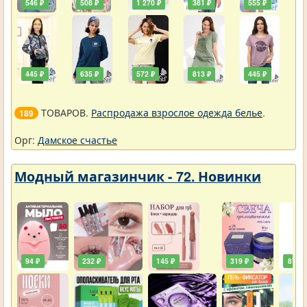
546 ₽
508 ₽
1 270 ₽
381 ₽
555 ₽
445 ₽
635 ₽
572 ₽
813 ₽
445 ₽
ТОВАРОВ.
Распродажа взрослое одежда белье
.
189
Орг:
Дамское счастье
Модный магазинчик - 72. Новинки
94 ₽
232 ₽
145 ₽
319 ₽
87 ₽