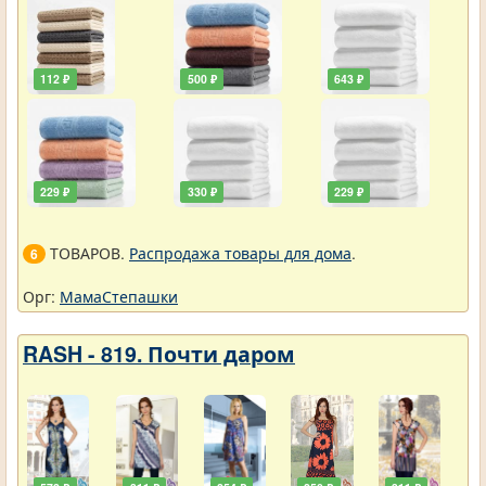
112 ₽
500 ₽
643 ₽
229 ₽
330 ₽
229 ₽
ТОВАРОВ.
Распродажа товары для дома
.
6
Орг:
МамаСтепашки
RASH - 819. Почти даром