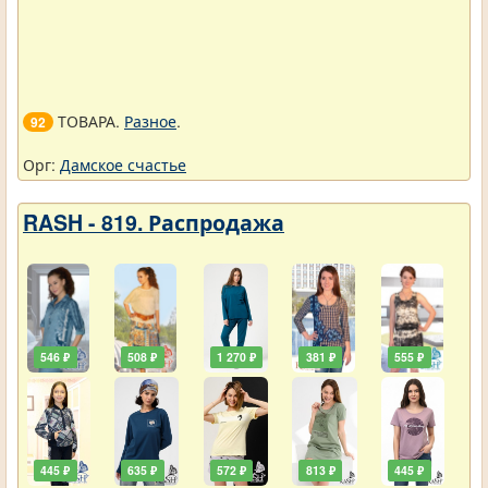
ТОВАРА.
Разное
.
92
Орг:
Дамское счастье
RASH - 819. Распродажа
546 ₽
508 ₽
1 270 ₽
381 ₽
555 ₽
445 ₽
635 ₽
572 ₽
813 ₽
445 ₽