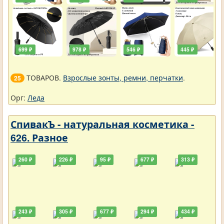
699 ₽
978 ₽
546 ₽
445 ₽
ТОВАРОВ.
Взрослые зонты, ремни, перчатки
.
25
Орг:
Леда
СпивакЪ - натуральная косметика -
626. Разное
260 ₽
226 ₽
95 ₽
677 ₽
313 ₽
243 ₽
305 ₽
677 ₽
294 ₽
434 ₽