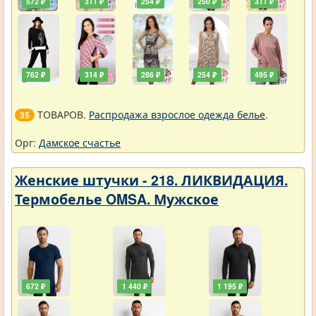
572 ₽
311 ₽
254 ₽
250 ₽
311 ₽
762 ₽
314 ₽
286 ₽
254 ₽
495 ₽
ТОВАРОВ.
Распродажа взрослое одежда белье
.
35
Орг:
Дамское счастье
Женские штучки - 218. ЛИКВИДАЦИЯ.
Термобелье OMSA. Мужское
672 ₽
1 440 ₽
1 195 ₽