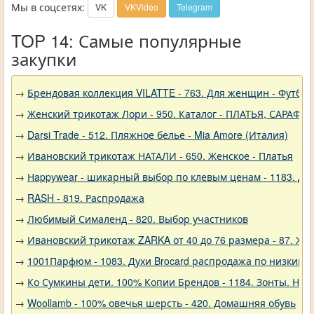
Мы в соцсетях:
VK
VKVideo
Telegram
TOP 14: Самые популярные
закупки
→
Брендовая коллекция VILATTE - 763. Для женщин - Футбол
→
Женский трикотаж Лори - 950. Каталог - ПЛАТЬЯ, САРАФА
→
Darsi Trade - 512. Пляжное белье - Mia Amore (Италия)
→
Ивановский трикотаж НАТАЛИ - 650. Женское - Платья
→
Нappywear - шикарный выбор по клевым ценам - 1183. Дев
→
RASH - 819. Распродажа
→
Любимый Сималенд - 820. Выбор участников
→
Ивановский трикотаж ZARKA от 40 до 76 размера - 87. Же
→
1001Парфюм - 1083. Духи Brocard распродажа по низким 
→
Ко Сумкины дети. 100% Копии Брендов - 1184. Зонты. Нов
→
Woollamb - 100% овечья шерсть - 420. Домашняя обувь