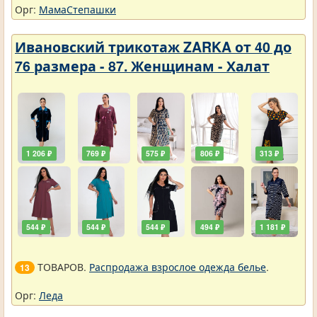
Орг:
МамаСтепашки
Ивановский трикотаж ZARKA от 40 до
76 размера - 87. Женщинам - Халат
1 206 ₽
769 ₽
575 ₽
806 ₽
313 ₽
544 ₽
544 ₽
544 ₽
494 ₽
1 181 ₽
ТОВАРОВ.
Распродажа взрослое одежда белье
.
13
Орг:
Леда