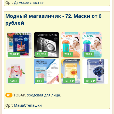
Орг:
Дамское счастье
Модный магазинчик - 72. Маски от 6
рублей
29,04 ₽
11,62 ₽
283 ₽
283 ₽
7,26 ₽
65 ₽
10,17 ₽
10,17 ₽
ТОВАР.
Уходовая для лица
.
61
Орг:
МамаСтепашки