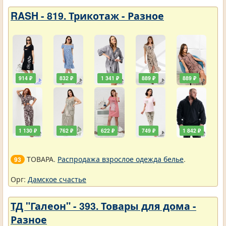
RASH - 819. Трикотаж - Разное
914 ₽
832 ₽
1 341 ₽
889 ₽
889 ₽
1 130 ₽
762 ₽
622 ₽
749 ₽
1 842 ₽
ТОВАРА.
Распродажа взрослое одежда белье
.
93
Орг:
Дамское счастье
ТД "Галеон" - 393. Товары для дома -
Разное