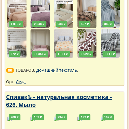
1 016 ₽
2 648 ₽
984 ₽
597 ₽
889 ₽
572 ₽
13 851 ₽
1 111 ₽
1 029 ₽
1 111 ₽
ТОВАРОВ.
Домашний текстиль
.
80
Орг:
Леда
СпивакЪ - натуральная косметика -
626. Мыло
200 ₽
182 ₽
234 ₽
192 ₽
192 ₽