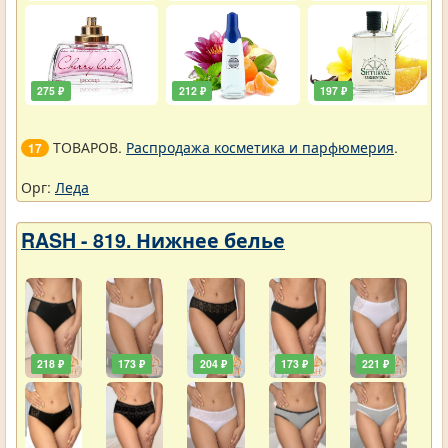
275 ₽
212 ₽
197 ₽
ТОВАРОВ.
Распродажа косметика и парфюмерия
.
17
Орг:
Леда
RASH - 819. Нижнее белье
218 ₽
173 ₽
204 ₽
173 ₽
221 ₽