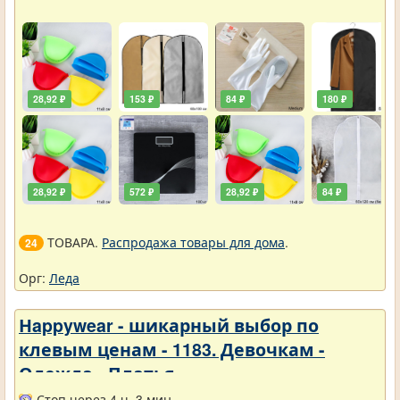
28,92 ₽
153 ₽
84 ₽
180 ₽
28,92 ₽
572 ₽
28,92 ₽
84 ₽
ТОВАРА.
Распродажа товары для дома
.
24
Орг:
Леда
Нappywear - шикарный выбор по
клевым ценам - 1183. Девочкам -
Одежда - Платья
Стоп через 4 ч. 3 мин.