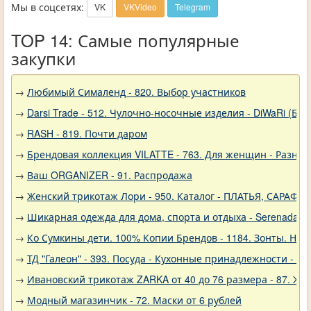
Мы в соцсетях:
VK
VKVideo
Telegram
TOP 14: Самые популярные
закупки
→
Любимый Сималенд - 820. Выбор участников
→
Darsi Trade - 512. Чулочно-носочные изделия - DiWaRi (Бел
→
RASH - 819. Почти даром
→
Брендовая коллекция VILATTE - 763. Для женщин - Разное
→
Ваш ORGANIZER - 91. Распродажа
→
Женский трикотаж Лори - 950. Каталог - ПЛАТЬЯ, САРАФА
→
Шикарная одежда для дома, спорта и отдыха - Serenada - 
→
Ко Сумкины дети. 100% Копии Брендов - 1184. Зонты. Нов
→
ТД "Галеон" - 393. Посуда - Кухонные принадлежности - Ак
→
Ивановский трикотаж ZARKA от 40 до 76 размера - 87. Же
→
Модный магазинчик - 72. Маски от 6 рублей