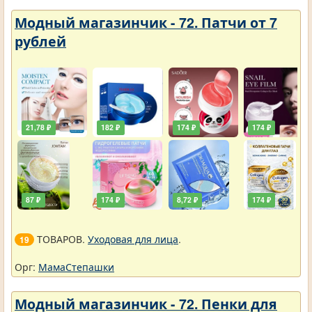
Модный магазинчик - 72. Патчи от 7
рублей
21,78 ₽
182 ₽
174 ₽
174 ₽
87 ₽
174 ₽
8,72 ₽
174 ₽
ТОВАРОВ.
Уходовая для лица
.
19
Орг:
МамаСтепашки
Модный магазинчик - 72. Пенки для