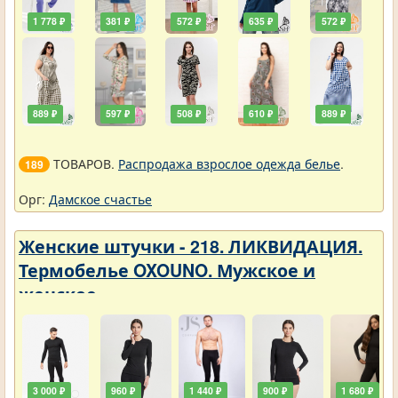
1 778 ₽
381 ₽
572 ₽
635 ₽
572 ₽
889 ₽
597 ₽
508 ₽
610 ₽
889 ₽
ТОВАРОВ.
Распродажа взрослое одежда белье
.
189
Орг:
Дамское счастье
Женские штучки - 218. ЛИКВИДАЦИЯ.
Термобелье OXOUNO. Мужское и
женское
3 000 ₽
960 ₽
1 440 ₽
900 ₽
1 680 ₽