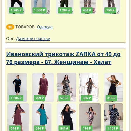
1 265 ₽
1 080 ₽
1 264 ₽
434 ₽
756 ₽
ТОВАРОВ.
Одежда
.
36
Орг:
Дамское счастье
Ивановский трикотаж ZARKA от 40 до
76 размера - 87. Женщинам - Халат
1 206 ₽
769 ₽
575 ₽
806 ₽
313 ₽
544 ₽
544 ₽
544 ₽
494 ₽
1 181 ₽