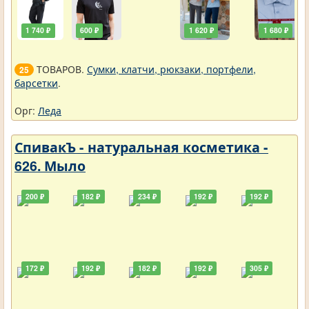
1 740 ₽
600 ₽
1 620 ₽
1 680 ₽
ТОВАРОВ.
Сумки, клатчи, рюкзаки, портфели,
25
барсетки
.
Орг:
Леда
СпивакЪ - натуральная косметика -
626. Мыло
200 ₽
182 ₽
234 ₽
192 ₽
192 ₽
172 ₽
192 ₽
182 ₽
192 ₽
305 ₽