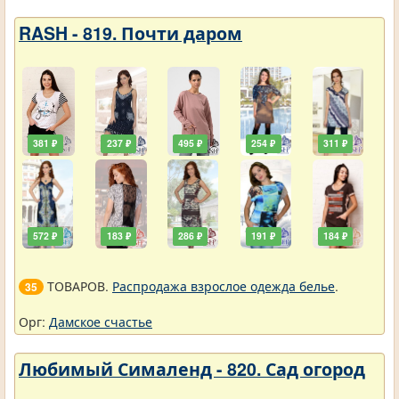
RASH - 819. Почти даром
381 ₽
237 ₽
495 ₽
254 ₽
311 ₽
572 ₽
183 ₽
286 ₽
191 ₽
184 ₽
ТОВАРОВ.
Распродажа взрослое одежда белье
.
35
Орг:
Дамское счастье
Любимый Сималенд - 820. Сад огород