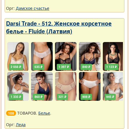
Орг:
Дамское счастье
Darsi Trade - 512. Женское корсетное
белье - Fluide (Латвия)
2 056 ₽
635 ₽
1 397 ₽
840 ₽
1 123 ₽
1 335 ₽
860 ₽
321 ₽
908 ₽
945 ₽
ТОВАРОВ.
Белье
.
108
Орг:
Леда