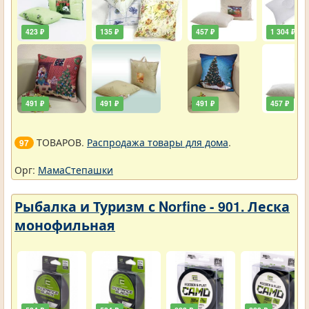
423 ₽
135 ₽
457 ₽
1 304 ₽
491 ₽
491 ₽
491 ₽
457 ₽
ТОВАРОВ.
Распродажа товары для дома
.
97
Орг:
МамаСтепашки
Рыбалка и Туризм с Norfine - 901. Леска
монофильная