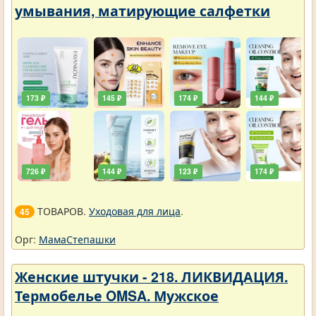
умывания, матирующие салфетки
173 ₽
145 ₽
174 ₽
144 ₽
726 ₽
144 ₽
123 ₽
174 ₽
ТОВАРОВ.
Уходовая для лица
.
45
Орг:
МамаСтепашки
Женские штучки - 218. ЛИКВИДАЦИЯ.
Термобелье OMSA. Мужское