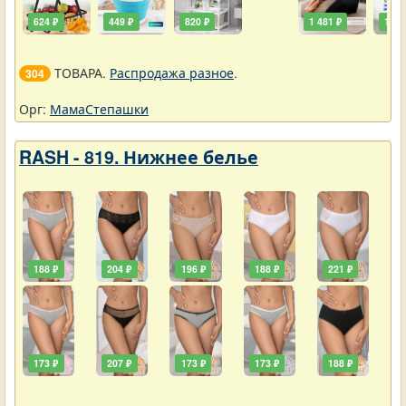
624 ₽
449 ₽
820 ₽
1 481 ₽
111 
ТОВАРА.
Распродажа разное
.
304
Орг:
МамаСтепашки
RASH - 819. Нижнее белье
188 ₽
204 ₽
196 ₽
188 ₽
221 ₽
173 ₽
207 ₽
173 ₽
173 ₽
188 ₽