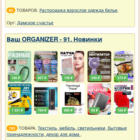
ТОВАРОВ.
Распродажа взрослое одежда белье
.
65
Орг:
Дамское счастье
Ваш ORGANIZER - 91. Новинки
166 ₽
607 ₽
139 ₽
240 ₽
273 ₽
1 331 ₽
784 ₽
890 ₽
90 ₽
166 ₽
ТОВАРА.
Текстиль, мебель, светильники, бытовые
193
принадлежности, декор для дома
.