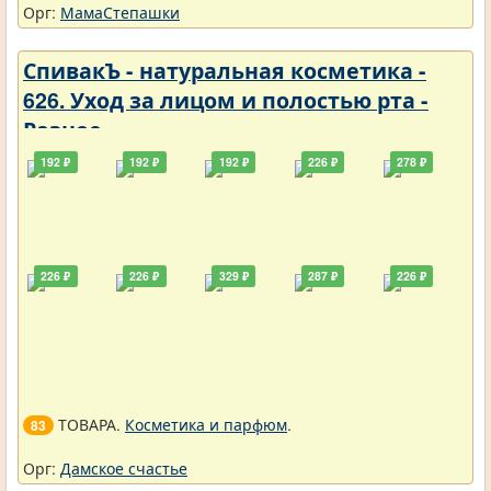
Орг:
МамаСтепашки
СпивакЪ - натуральная косметика -
626. Уход за лицом и полостью рта -
Разное
192 ₽
192 ₽
192 ₽
226 ₽
278 ₽
226 ₽
226 ₽
329 ₽
287 ₽
226 ₽
ТОВАРА.
Косметика и парфюм
.
83
Орг:
Дамское счастье