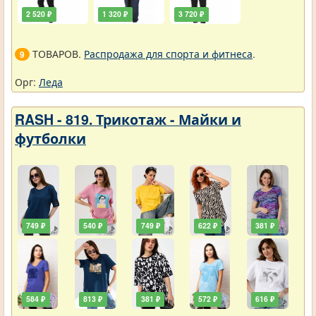
2 520 ₽
1 320 ₽
3 720 ₽
ТОВАРОВ.
Распродажа для спорта и фитнеса
.
9
Орг:
Леда
RASH - 819. Трикотаж - Майки и
футболки
749 ₽
540 ₽
749 ₽
622 ₽
381 ₽
584 ₽
813 ₽
381 ₽
572 ₽
616 ₽