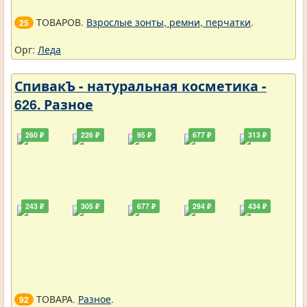
ТОВАРОВ.
Взрослые зонты, ремни, перчатки
.
25
Орг:
Леда
СпивакЪ - натуральная косметика -
626. Разное
260 ₽
226 ₽
95 ₽
677 ₽
313 ₽
243 ₽
305 ₽
677 ₽
294 ₽
434 ₽
ТОВАРА.
Разное
.
92