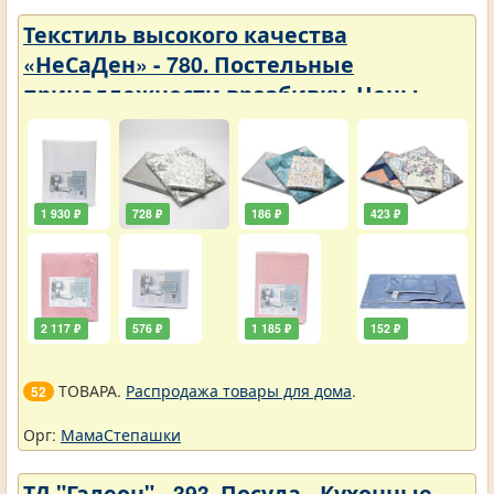
Текстиль высокого качества
«НеСаДен» - 780. Постельные
принадлежности вразбивку. Цены
упали
1 930 ₽
728 ₽
186 ₽
423 ₽
2 117 ₽
576 ₽
1 185 ₽
152 ₽
ТОВАРА.
Распродажа товары для дома
.
52
Орг:
МамаСтепашки
ТД "Галеон" - 393. Посуда - Кухонные