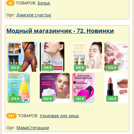
ТОВАРОВ.
Белье
.
30
Орг:
Дамское счастье
Модный магазинчик - 72. Новинки
203 ₽
189 ₽
240 ₽
102 ₽
319 ₽
202 ₽
182 ₽
145 ₽
ТОВАРОВ.
Уходовая для лица
.
597
Орг:
МамаСтепашки