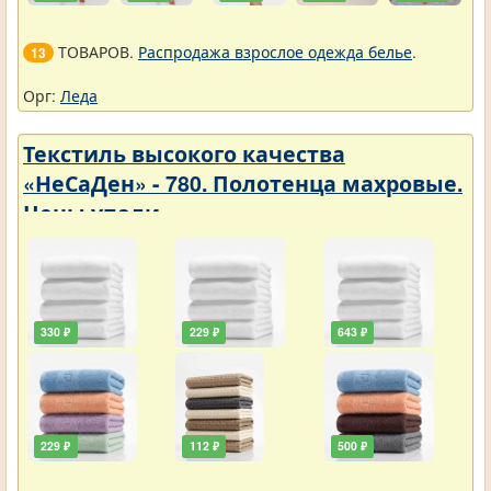
ТОВАРОВ.
Распродажа взрослое одежда белье
.
13
Орг:
Леда
Текстиль высокого качества
«НеСаДен» - 780. Полотенца махровые.
Цены упали
330 ₽
229 ₽
643 ₽
229 ₽
112 ₽
500 ₽