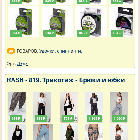
534 ₽
534 ₽
883 ₽
883 ₽
534 ₽
534 ₽
883 ₽
154 ₽
ТОВАРОВ.
Удочки, спиннинги
.
99
Орг:
Леда
RASH - 819. Трикотаж - Брюки и юбки
591 ₽
991 ₽
781 ₽
1 265 ₽
1 080 ₽