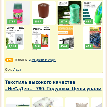
271 ₽
204 ₽
267 ₽
83 ₽
7,02 ₽
74 ₽
566 ₽
67 ₽
ТОВАРА.
Для дачи и сада
.
173
Орг:
Леда
Текстиль высокого качества
«НеСаДен» - 780. Подушки. Цены упали