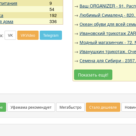
 питания
9
→
Ваш ORGANIZER - 91. Рас
54
→
Любимый Сималенд - 820. 
жа
192
я дома
336
→
Океан обуви для всей семь
→
Ивановский трикотаж ZARK
х:
VK
VKVideo
Telegram
→
Модный магазинчик - 72. 
→
Иванушкин трикотаж. Оче
→
Семена для Сибири - 2357
Показать ещё!
ое
Уфамама рекомендует
Мегабыстро
Стало дешевле
Нови