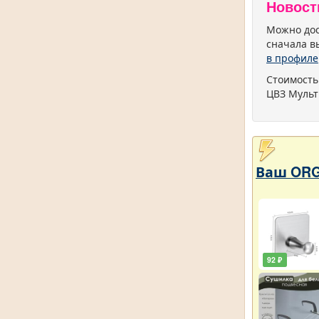
Новост
Можно дос
сначала в
в профиле
Стоимость
ЦВЗ Мульт
Ваш ORG
92 ₽