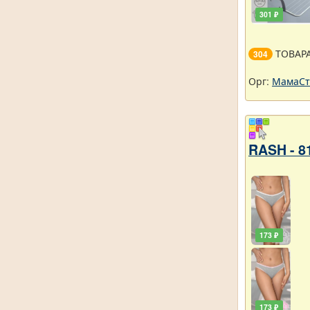
301 ₽
ТОВАР
304
Орг:
МамаСт
RASH - 8
173 ₽
173 ₽