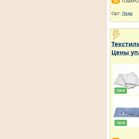
ТОВАРО
30
Орг:
Леда
Текстил
Цены уп
728 ₽
152 ₽