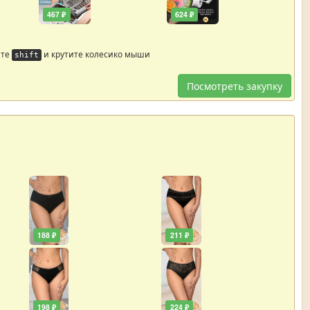
467 ₽
624 ₽
йте
и крутите колесико мыши
shift
Посмотреть закупку
188 ₽
211 ₽
198 ₽
224 ₽