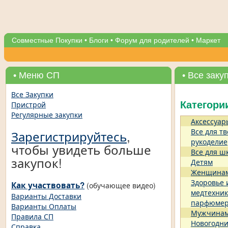
Совместные Покупки
•
Блоги
•
Форум для родителей
•
Маркет
• Меню СП
• Все заку
Все Закупки
Пристрой
Категори
Регулярные закупки
Аксессуар
Все для тв
Зарегистрируйтесь
,
рукоделие
чтобы увидеть больше
Все для ш
закупок!
Детям
Женщина
Здоровье 
Как участвовать?
(обучающее видео)
медтехник
Варианты Доставки
парфюме
Варианты Оплаты
Мужчина
Правила СП
Новогодни
Справка