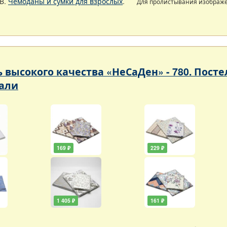
В.
Чемоданы и сумки для взрослых
.
Для пролистывания изображ
ь высокого качества «НеСаДен» - 780. Пос
али
169 ₽
229 ₽
1 405 ₽
161 ₽