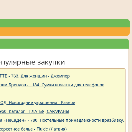
опулярные закупки
TTE - 763. Для женщин - Джемпер
пии Брендов - 1184. Сумки и клатчи для телефонов
 ГОД. Новогодние украшения - Разное
950. Каталог - ПЛАТЬЯ, САРАФАНЫ
ва «НеСаДен» - 780. Постельные принадлежности вразбивку. Це
корсетное белье - Fluide (Латвия)