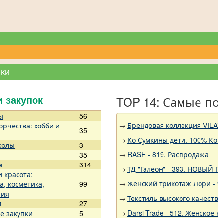
пки
TOP 14: Самые п
и закупок
ы
56
→
Брендовая коллекция VILA
орчества: хобби и
35
→
Ко Сумкины дети. 100% Ко
колы
3
→
RASH - 819. Распродажа
35
м
314
→
ТД "Галеон" - 393. НОВЫЙ
и красота:
→
Женский трикотаж Лори - 
а, косметика,
99
рия
→
Текстиль высокого качест
м
27
→
Darsi Trade - 512. Женское 
е закупки
5