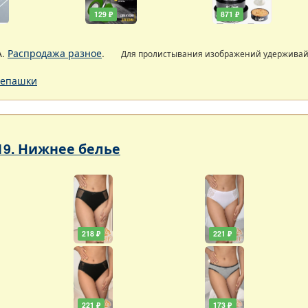
129 ₽
871 ₽
А.
Распродажа разное
.
Для пролистывания изображений удержива
епашки
19. Нижнее белье
218 ₽
221 ₽
221 ₽
173 ₽