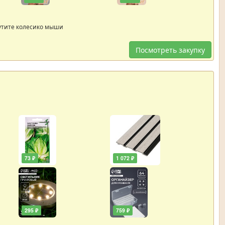
утите колесико мыши
Посмотреть закупку
73 ₽
1 072 ₽
295 ₽
759 ₽