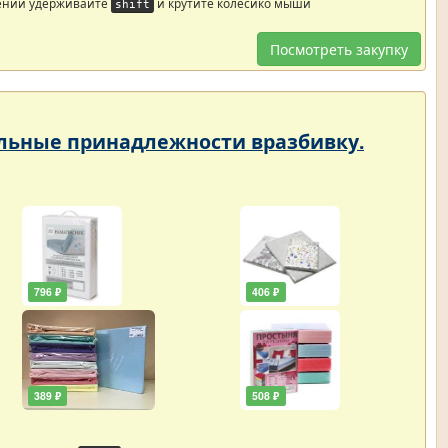
ений удерживайте
и крутите колесико мыши
shift
Посмотреть закупку
тельные принадлежности вразбивку.
796 ₽
406 ₽
389 ₽
508 ₽