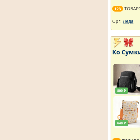
ТОВАР
128
Орг:
Леда
Ко Сумки
800 ₽
648 ₽