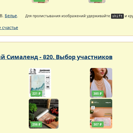
В.
Белье
.
Для пролистывания изображений удерживайте
и кр
shift
 счастье
 Сималенд - 820. Выбор участников
221 ₽
385 ₽
256 ₽
307 ₽