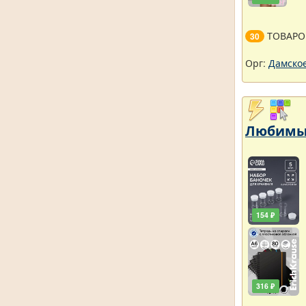
ТОВАРО
30
Орг:
Дамское
Любимый
154 ₽
316 ₽