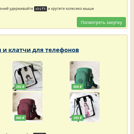
жений удерживайте
и крутите колесико мыши
shift
Посмотреть закупку
и и клатчи для телефонов
292 ₽
800 ₽
800 ₽
292 ₽