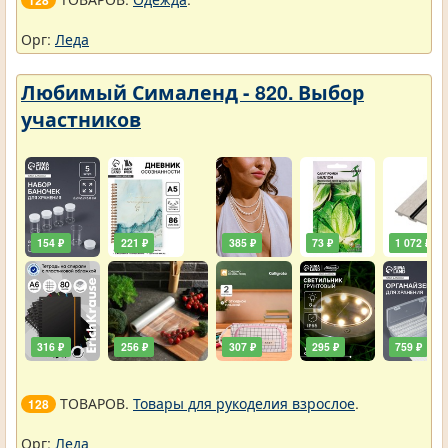
Орг:
Леда
Любимый Сималенд - 820. Выбор
участников
154 ₽
221 ₽
385 ₽
73 ₽
1 072 ₽
316 ₽
256 ₽
307 ₽
295 ₽
759 ₽
ТОВАРОВ.
Товары для рукоделия взрослое
.
128
Орг:
Леда