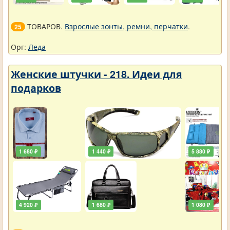
ТОВАРОВ.
Взрослые зонты, ремни, перчатки
.
25
Орг:
Леда
Женские штучки - 218. Идеи для
подарков
1 680 ₽
1 440 ₽
5 880 ₽
4 920 ₽
1 680 ₽
1 080 ₽