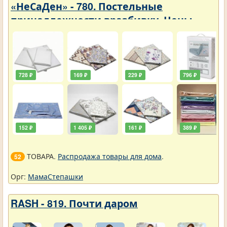
«НеСаДен» - 780. Постельные
принадлежности вразбивку. Цены
упали
728 ₽
169 ₽
229 ₽
796 ₽
152 ₽
1 405 ₽
161 ₽
389 ₽
ТОВАРА.
Распродажа товары для дома
.
52
Орг:
МамаСтепашки
RASH - 819. Почти даром