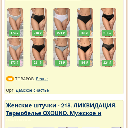
173 ₽
218 ₽
221 ₽
188 ₽
211 ₽
173 ₽
221 ₽
173 ₽
198 ₽
224 ₽
ТОВАРОВ.
Белье
.
30
Орг:
Дамское счастье
Женские штучки - 218. ЛИКВИДАЦИЯ.
Термобелье OXOUNO. Мужское и
женское