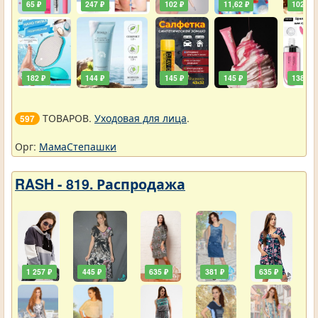
65 ₽
247 ₽
102 ₽
11,62 ₽
102 ₽
182 ₽
144 ₽
145 ₽
145 ₽
138 ₽
ТОВАРОВ.
Уходовая для лица
.
597
Орг:
МамаСтепашки
RASH - 819. Распродажа
1 257 ₽
445 ₽
635 ₽
381 ₽
635 ₽