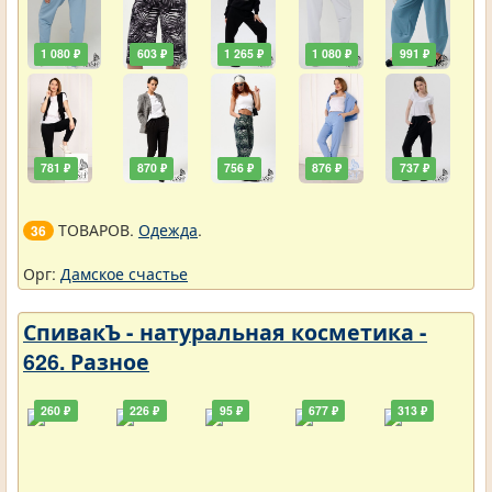
1 080 ₽
603 ₽
1 265 ₽
1 080 ₽
991 ₽
781 ₽
870 ₽
756 ₽
876 ₽
737 ₽
ТОВАРОВ.
Одежда
.
36
Орг:
Дамское счастье
СпивакЪ - натуральная косметика -
626. Разное
260 ₽
226 ₽
95 ₽
677 ₽
313 ₽