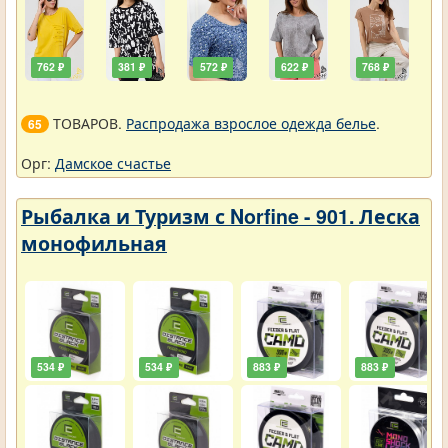
762 ₽
381 ₽
572 ₽
622 ₽
768 ₽
ТОВАРОВ.
Распродажа взрослое одежда белье
.
65
Орг:
Дамское счастье
Рыбалка и Туризм с Norfine - 901. Леска
монофильная
534 ₽
534 ₽
883 ₽
883 ₽