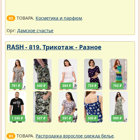
ТОВАРА.
Косметика и парфюм
.
83
Орг:
Дамское счастье
RASH - 819. Трикотаж - Разное
781 ₽
540 ₽
584 ₽
724 ₽
762 ₽
1 245 ₽
527 ₽
591 ₽
508 ₽
889 ₽
ТОВАРА.
Распродажа взрослое одежда белье
.
93