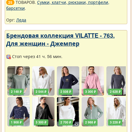
ТОВАРОВ.
Сумки, клатчи, рюкзаки, портфели,
25
барсетки
.
Орг:
Леда
Брендовая коллекция VILATTE - 763.
Для женщин - Джемпер
Стоп через 41 ч. 56 мин.
2 148 ₽
2 544 ₽
2 508 ₽
3 300 ₽
2 628 ₽
1 908 ₽
3 300 ₽
2 700 ₽
2 988 ₽
3 228 ₽