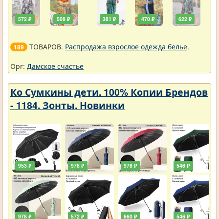
572 ₽
508 ₽
381 ₽
470 ₽
622 ₽
ТОВАРОВ.
Распродажа взрослое одежда белье
.
189
Орг:
Дамское счастье
Ко Сумкины дети. 100% Копии Брендов
- 1184. Зонты. Новинки
953 ₽
978 ₽
978 ₽
546 ₽
978 ₽
572 ₽
660 ₽
546 ₽