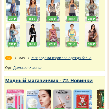
254 ₽
381 ₽
286 ₽
318 ₽
286 ₽
191 ₽
762 ₽
225 ₽
241 ₽
184 ₽
ТОВАРОВ.
Распродажа взрослое одежда белье
.
35
Орг:
Дамское счастье
Модный магазинчик - 72. Новинки