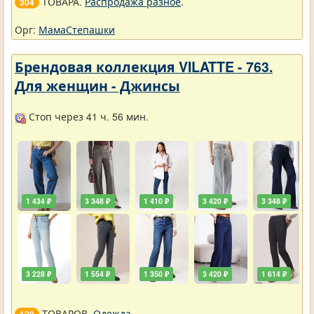
ТОВАРА.
Распродажа разное
.
304
Орг:
МамаСтепашки
Брендовая коллекция VILATTE - 763.
Для женщин - Джинсы
Стоп через 41 ч. 56 мин.
1 434 ₽
3 348 ₽
1 410 ₽
3 420 ₽
3 348 ₽
3 228 ₽
1 554 ₽
1 350 ₽
3 420 ₽
1 614 ₽
ТОВАРОВ.
Одежда
.
128