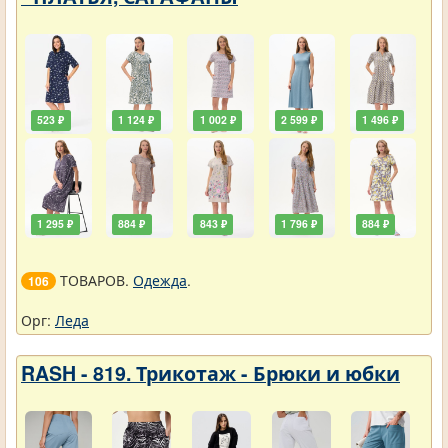
523 ₽
1 124 ₽
1 002 ₽
2 599 ₽
1 496 ₽
1 295 ₽
884 ₽
843 ₽
1 796 ₽
884 ₽
ТОВАРОВ.
Одежда
.
106
Орг:
Леда
RASH - 819. Трикотаж - Брюки и юбки