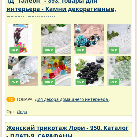
ТД "Галеон" - 393. Товары для
интерьера - Камни декоративные,
песок, ракушки
56 ₽
106 ₽
86 ₽
76 ₽
75 ₽
108 ₽
95 ₽
59 ₽
ТОВАРА.
Для декора домашнего интерьера
.
43
Орг:
Леда
Женский трикотаж Лори - 950. Каталог
- ПЛАТЬЯ, САРАФАНЫ