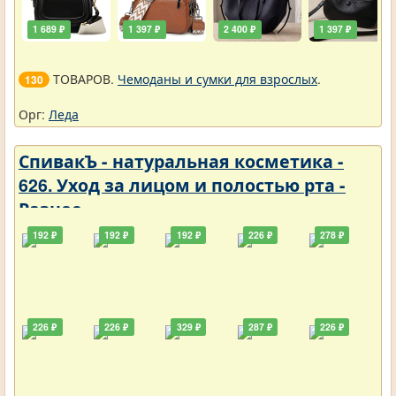
1 689 ₽
1 397 ₽
2 400 ₽
1 397 ₽
ТОВАРОВ.
Чемоданы и сумки для взрослых
.
130
Орг:
Леда
СпивакЪ - натуральная косметика -
626. Уход за лицом и полостью рта -
Разное
192 ₽
192 ₽
192 ₽
226 ₽
278 ₽
226 ₽
226 ₽
329 ₽
287 ₽
226 ₽