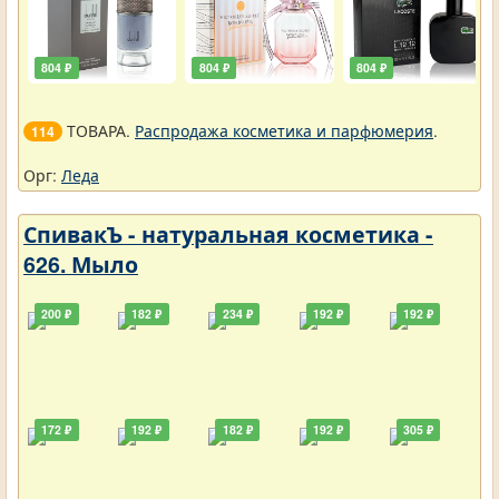
804 ₽
804 ₽
804 ₽
ТОВАРА.
Распродажа косметика и парфюмерия
.
114
Орг:
Леда
СпивакЪ - натуральная косметика -
626. Мыло
200 ₽
182 ₽
234 ₽
192 ₽
192 ₽
172 ₽
192 ₽
182 ₽
192 ₽
305 ₽