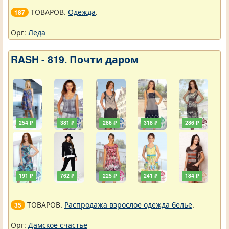
ТОВАРОВ.
Одежда
.
187
Орг:
Леда
RASH - 819. Почти даром
254 ₽
381 ₽
286 ₽
318 ₽
286 ₽
191 ₽
762 ₽
225 ₽
241 ₽
184 ₽
ТОВАРОВ.
Распродажа взрослое одежда белье
.
35
Орг:
Дамское счастье