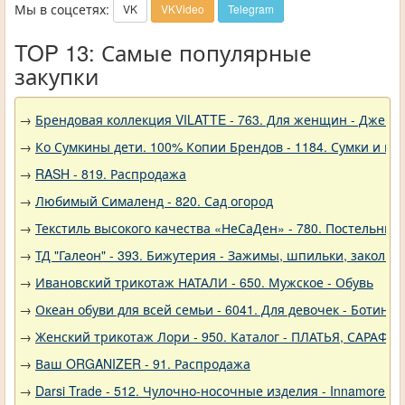
Мы в соцсетях:
VK
VKVideo
Telegram
TOP 13: Самые популярные
закупки
→
Брендовая коллекция VILATTE - 763. Для женщин - Джемп
→
Ко Сумкины дети. 100% Копии Брендов - 1184. Сумки и кл
→
RASH - 819. Распродажа
→
Любимый Сималенд - 820. Сад огород
→
Текстиль высокого качества «НеСаДен» - 780. Постельны
→
ТД "Галеон" - 393. Бижутерия - Зажимы, шпильки, заколки
→
Ивановский трикотаж НАТАЛИ - 650. Мужское - Обувь
→
Океан обуви для всей семьи - 6041. Для девочек - Ботинки
→
Женский трикотаж Лори - 950. Каталог - ПЛАТЬЯ, САРАФА
→
Ваш ORGANIZER - 91. Распродажа
→
Darsi Trade - 512. Чулочно-носочные изделия - Innamore (И