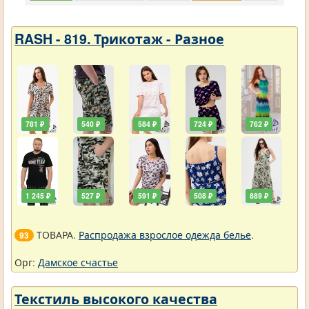
RASH - 819. Трикотаж - Разное
781 ₽
540 ₽
584 ₽
724 ₽
762 ₽
1 245 ₽
527 ₽
591 ₽
508 ₽
889 ₽
ТОВАРА.
Распродажа взрослое одежда белье
.
93
Орг:
Дамское счастье
Текстиль высокого качества