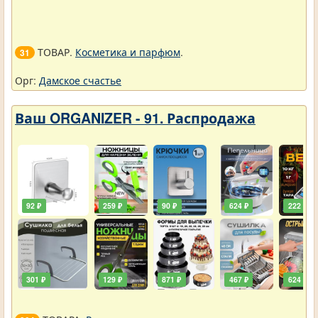
ТОВАР.
Косметика и парфюм
.
31
Орг:
Дамское счастье
Ваш ORGANIZER - 91. Распродажа
92 ₽
259 ₽
90 ₽
624 ₽
222 ₽
301 ₽
129 ₽
871 ₽
467 ₽
624 ₽