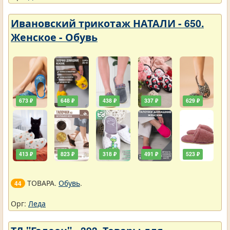
Ивановский трикотаж НАТАЛИ - 650.
Женское - Обувь
673 ₽
648 ₽
438 ₽
337 ₽
629 ₽
413 ₽
823 ₽
318 ₽
491 ₽
523 ₽
ТОВАРА.
Обувь
.
44
Орг:
Леда