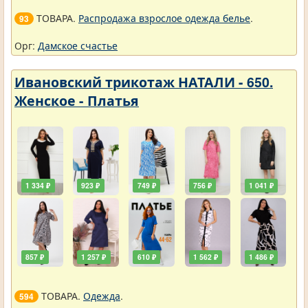
ТОВАРА.
Распродажа взрослое одежда белье
.
93
Орг:
Дамское счастье
Ивановский трикотаж НАТАЛИ - 650.
Женское - Платья
1 334 ₽
923 ₽
749 ₽
756 ₽
1 041 ₽
857 ₽
1 257 ₽
610 ₽
1 562 ₽
1 486 ₽
ТОВАРА.
Одежда
.
594