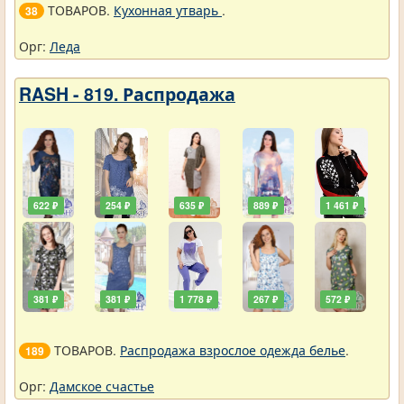
ТОВАРОВ.
Кухонная утварь
.
38
Орг:
Леда
RASH - 819. Распродажа
622 ₽
254 ₽
635 ₽
889 ₽
1 461 ₽
381 ₽
381 ₽
1 778 ₽
267 ₽
572 ₽
ТОВАРОВ.
Распродажа взрослое одежда белье
.
189
Орг:
Дамское счастье