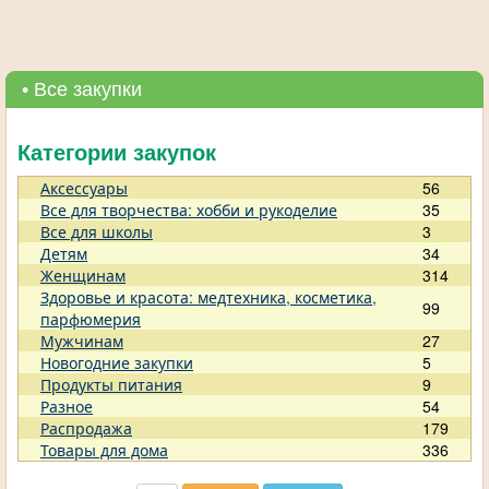
• Все закупки
Категории закупок
Аксессуары
56
Все для творчества: хобби и рукоделие
35
Все для школы
3
Детям
34
Женщинам
314
Здоровье и красота: медтехника, косметика,
99
парфюмерия
Мужчинам
27
Новогодние закупки
5
Продукты питания
9
Разное
54
Распродажа
179
Товары для дома
336