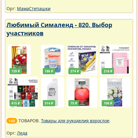
Орг:
МамаСтепашки
Любимый Сималенд - 820. Выбор
участников
129 ₽
186 ₽
274 ₽
218 ₽
415 ₽
314 ₽
75 ₽
106 ₽
ТОВАРОВ.
Товары для рукоделия взрослое
.
140
Орг:
Леда