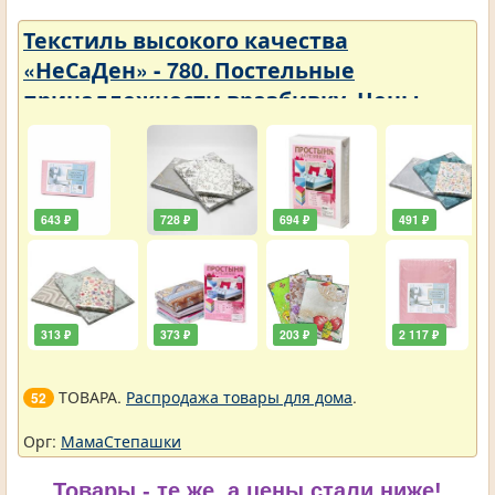
Текстиль высокого качества
«НеСаДен» - 780. Постельные
принадлежности вразбивку. Цены
упали
643 ₽
728 ₽
694 ₽
491 ₽
313 ₽
373 ₽
203 ₽
2 117 ₽
ТОВАРА.
Распродажа товары для дома
.
52
Орг:
МамаСтепашки
Товары - те же, а цены стали ниже!