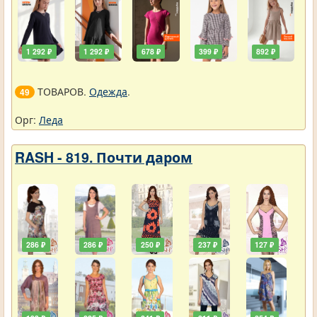
1 292 ₽
1 292 ₽
678 ₽
399 ₽
892 ₽
ТОВАРОВ.
Одежда
.
49
Орг:
Леда
RASH - 819. Почти даром
286 ₽
286 ₽
250 ₽
237 ₽
127 ₽