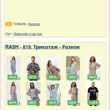
ТОВАРА.
Разное
.
92
Орг:
Дамское счастье
RASH - 819. Трикотаж - Разное
832 ₽
381 ₽
889 ₽
508 ₽
584 ₽
864 ₽
635 ₽
635 ₽
800 ₽
1 245 ₽