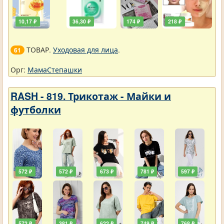
10,17 ₽
36,30 ₽
174 ₽
218 ₽
ТОВАР.
Уходовая для лица
.
61
Орг:
МамаСтепашки
RASH - 819. Трикотаж - Майки и
футболки
572 ₽
572 ₽
673 ₽
781 ₽
597 ₽
572 ₽
381 ₽
622 ₽
749 ₽
768 ₽