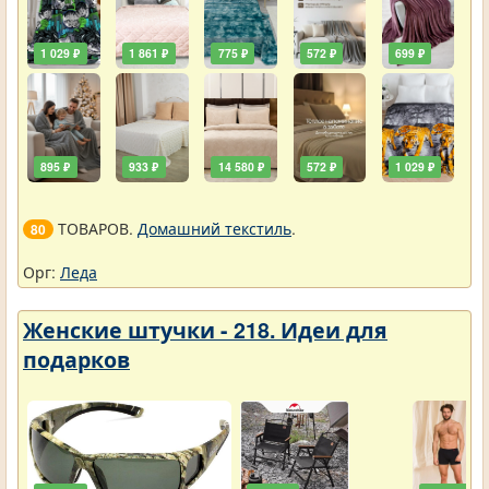
1 029 ₽
1 861 ₽
775 ₽
572 ₽
699 ₽
895 ₽
933 ₽
14 580 ₽
572 ₽
1 029 ₽
ТОВАРОВ.
Домашний текстиль
.
80
Орг:
Леда
Женские штучки - 218. Идеи для
подарков