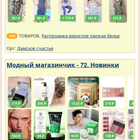
381 ₽
381 ₽
1 778 ₽
267 ₽
572 ₽
ТОВАРОВ.
Распродажа взрослое одежда белье
.
189
Орг:
Дамское счастье
Модный магазинчик - 72. Новинки
174 ₽
356 ₽
14,52 ₽
218 ₽
36,30
160 ₽
94 ₽
94 ₽
138 ₽
65 ₽