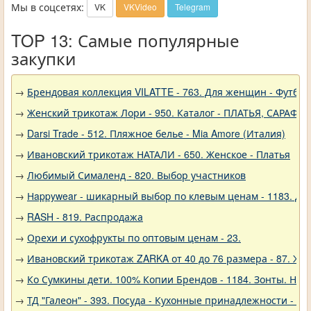
Мы в соцсетях:
VK
VKVideo
Telegram
TOP 13: Самые популярные
закупки
→
Брендовая коллекция VILATTE - 763. Для женщин - Футбол
→
Женский трикотаж Лори - 950. Каталог - ПЛАТЬЯ, САРАФА
→
Darsi Trade - 512. Пляжное белье - Mia Amore (Италия)
→
Ивановский трикотаж НАТАЛИ - 650. Женское - Платья
→
Любимый Сималенд - 820. Выбор участников
→
Нappywear - шикарный выбор по клевым ценам - 1183. Дев
→
RASH - 819. Распродажа
→
Орехи и сухофрукты по оптовым ценам - 23.
→
Ивановский трикотаж ZARKA от 40 до 76 размера - 87. Же
→
Ко Сумкины дети. 100% Копии Брендов - 1184. Зонты. Нов
→
ТД "Галеон" - 393. Посуда - Кухонные принадлежности - Ак