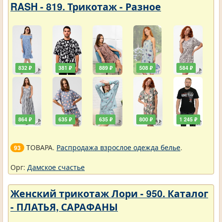
RASH - 819. Трикотаж - Разное
832 ₽
381 ₽
889 ₽
508 ₽
584 ₽
864 ₽
635 ₽
635 ₽
800 ₽
1 245 ₽
ТОВАРА.
Распродажа взрослое одежда белье
.
93
Орг:
Дамское счастье
Женский трикотаж Лори - 950. Каталог
- ПЛАТЬЯ, САРАФАНЫ