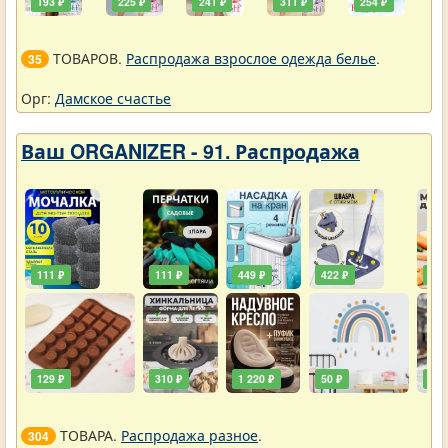
193 ₽
225 ₽
241 ₽
311 ₽
254 ₽
ТОВАРОВ.
Распродажа взрослое одежда белье
.
35
Орг:
Дамское счастье
Ваш ORGANIZER - 91. Распродажа
111 ₽
111 ₽
449 ₽
422 ₽
240
129 ₽
310 ₽
1 220 ₽
50 ₽
748
ТОВАРА.
Распродажа разное
.
304