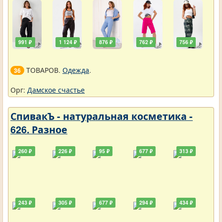
991 ₽
1 124 ₽
876 ₽
762 ₽
756 ₽
ТОВАРОВ.
Одежда
.
36
Орг:
Дамское счастье
СпивакЪ - натуральная косметика -
626. Разное
260 ₽
226 ₽
95 ₽
677 ₽
313 ₽
243 ₽
305 ₽
677 ₽
294 ₽
434 ₽