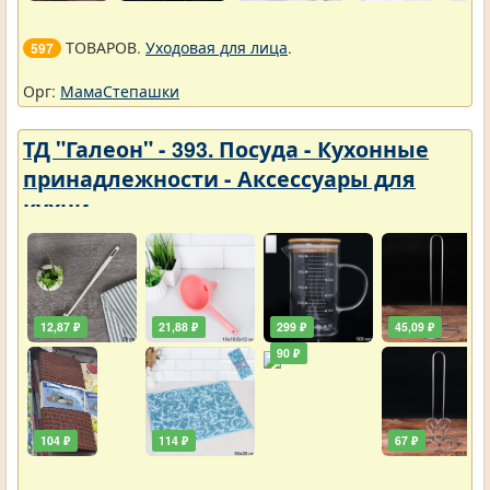
ТОВАРОВ.
Уходовая для лица
.
597
Орг:
МамаСтепашки
ТД "Галеон" - 393. Посуда - Кухонные
принадлежности - Аксессуары для
кухни
12,87 ₽
21,88 ₽
299 ₽
45,09 ₽
90 ₽
104 ₽
114 ₽
67 ₽