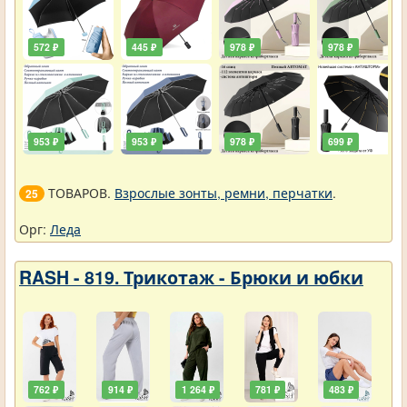
572 ₽
445 ₽
978 ₽
978 ₽
953 ₽
953 ₽
978 ₽
699 ₽
ТОВАРОВ.
Взрослые зонты, ремни, перчатки
.
25
Орг:
Леда
RASH - 819. Трикотаж - Брюки и юбки
762 ₽
914 ₽
1 264 ₽
781 ₽
483 ₽