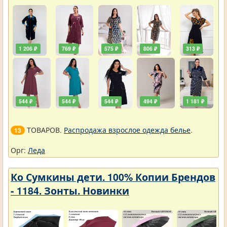
1 206 ₽
769 ₽
575 ₽
806 ₽
313 ₽
544 ₽
544 ₽
544 ₽
494 ₽
1 181 ₽
ТОВАРОВ.
Распродажа взрослое одежда белье
.
13
Орг:
Леда
Ко Сумкины дети. 100% Копии Брендов
- 1184. Зонты. Новинки