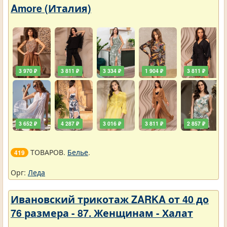
Amore (Италия)
3 970 ₽
3 811 ₽
3 334 ₽
1 904 ₽
3 811 ₽
3 652 ₽
4 287 ₽
3 016 ₽
3 811 ₽
2 857 ₽
ТОВАРОВ.
Белье
.
419
Орг:
Леда
Ивановский трикотаж ZARKA от 40 до
76 размера - 87. Женщинам - Халат