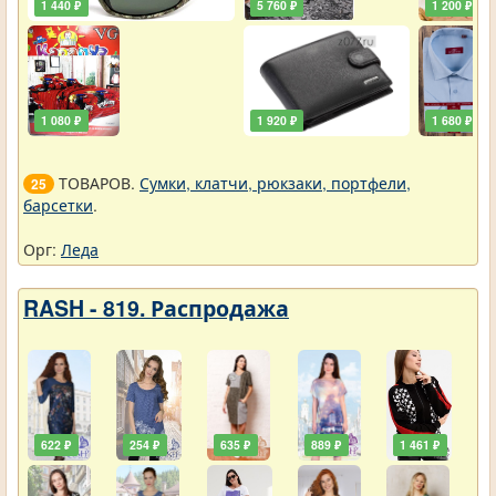
1 440 ₽
5 760 ₽
1 200 ₽
1 080 ₽
1 920 ₽
1 680 ₽
ТОВАРОВ.
Сумки, клатчи, рюкзаки, портфели,
25
барсетки
.
Орг:
Леда
RASH - 819. Распродажа
622 ₽
254 ₽
635 ₽
889 ₽
1 461 ₽