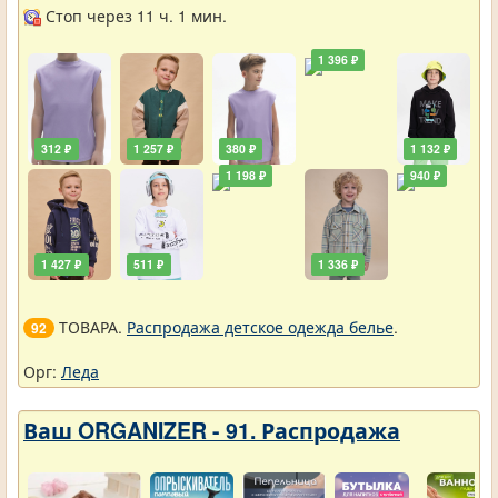
Разное
Стоп через 11 ч. 1 мин.
1 396 ₽
312 ₽
1 257 ₽
380 ₽
1 132 ₽
1 198 ₽
940 ₽
1 427 ₽
511 ₽
1 336 ₽
ТОВАРА.
Распродажа детское одежда белье
.
92
Орг:
Леда
Ваш ORGANIZER - 91. Распродажа