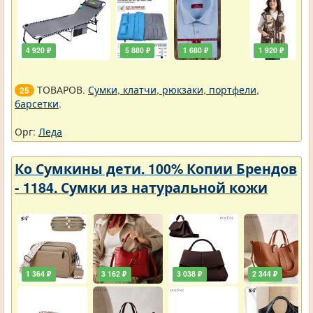
4 920 ₽
5 880 ₽
1 680 ₽
1 920 ₽
ТОВАРОВ.
Сумки, клатчи, рюкзаки, портфели,
25
барсетки
.
Орг:
Леда
Ко Сумкины дети. 100% Копии Брендов
- 1184. Сумки из натуральной кожи
1 364 ₽
3 162 ₽
3 038 ₽
2 344 ₽