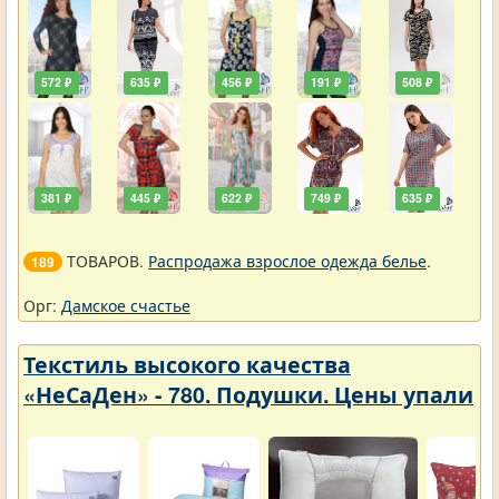
572 ₽
635 ₽
456 ₽
191 ₽
508 ₽
381 ₽
445 ₽
622 ₽
749 ₽
635 ₽
ТОВАРОВ.
Распродажа взрослое одежда белье
.
189
Орг:
Дамское счастье
Текстиль высокого качества
«НеСаДен» - 780. Подушки. Цены упали