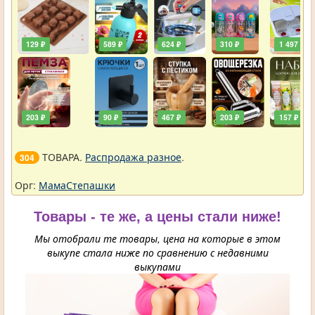
129 ₽
589 ₽
624 ₽
310 ₽
1 497 ₽
203 ₽
90 ₽
467 ₽
203 ₽
157 ₽
ТОВАРА.
Распродажа разное
.
304
Орг:
МамаСтепашки
Товары - те же, а цены стали ниже!
Мы отобрали те товары, цена на которые в этом
выкупе стала ниже по сравнению с недавними
выкупами