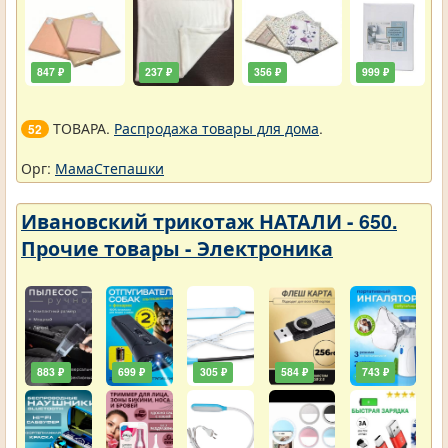
847 ₽
237 ₽
356 ₽
999 ₽
ТОВАРА.
Распродажа товары для дома
.
52
Орг:
МамаСтепашки
Ивановский трикотаж НАТАЛИ - 650.
Прочие товары - Электроника
883 ₽
699 ₽
305 ₽
584 ₽
743 ₽