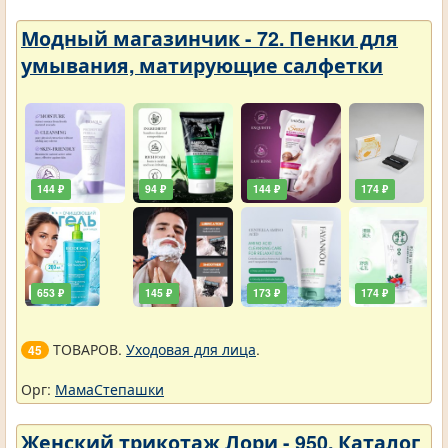
Модный магазинчик - 72. Пенки для
умывания, матирующие салфетки
144 ₽
94 ₽
144 ₽
174 ₽
653 ₽
145 ₽
173 ₽
174 ₽
ТОВАРОВ.
Уходовая для лица
.
45
Орг:
МамаСтепашки
Женский трикотаж Лори - 950. Каталог