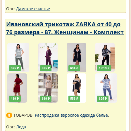
Орг:
Дамское счастье
Ивановский трикотаж ZARKA от 40 до
76 размера - 87. Женщинам - Комплект
625 ₽
975 ₽
694 ₽
1 019 ₽
419 ₽
619 ₽
556 ₽
625 ₽
ТОВАРОВ.
Распродажа взрослое одежда белье
.
8
Орг:
Леда