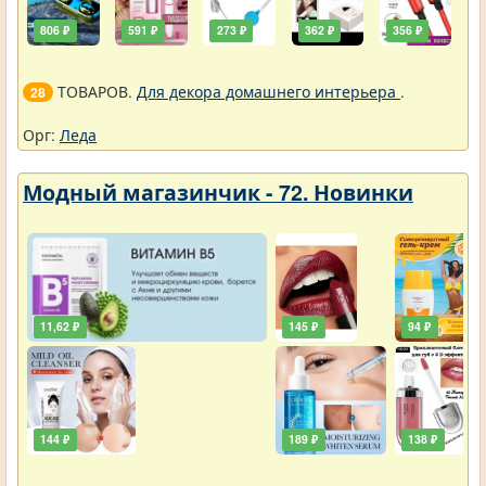
806 ₽
591 ₽
273 ₽
362 ₽
356 ₽
ТОВАРОВ.
Для декора домашнего интерьера
.
28
Орг:
Леда
Модный магазинчик - 72. Новинки
11,62 ₽
145 ₽
94 ₽
144 ₽
189 ₽
138 ₽