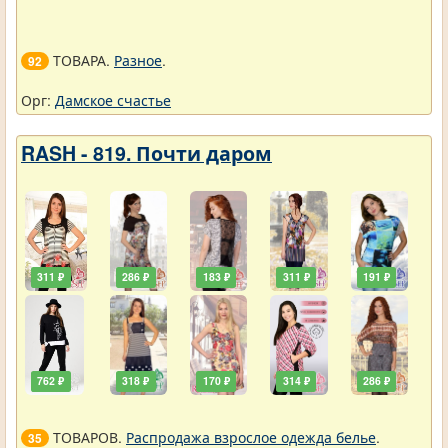
ТОВАРА.
Разное
.
92
Орг:
Дамское счастье
RASH - 819. Почти даром
311 ₽
286 ₽
183 ₽
311 ₽
191 ₽
762 ₽
318 ₽
170 ₽
314 ₽
286 ₽
ТОВАРОВ.
Распродажа взрослое одежда белье
.
35