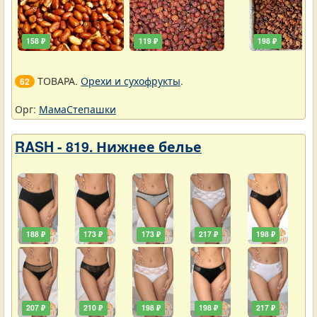
158 ₽
119 ₽
198 ₽
ТОВАРА.
Орехи и сухофрукты
.
62
Орг:
МамаСтепашки
RASH - 819. Нижнее белье
188 ₽
173 ₽
173 ₽
217 ₽
198 ₽
207 ₽
210 ₽
198 ₽
198 ₽
217 ₽