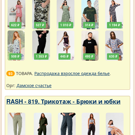
622 ₽
527 ₽
1 010 ₽
314 ₽
1 194 ₽
508 ₽
1 353 ₽
445 ₽
495 ₽
635 ₽
ТОВАРА.
Распродажа взрослое одежда белье
.
93
Орг:
Дамское счастье
RASH - 819. Трикотаж - Брюки и юбки