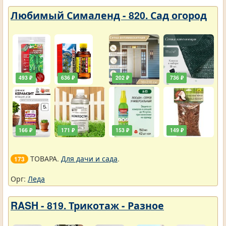
Любимый Сималенд - 820. Сад огород
493 ₽
636 ₽
202 ₽
736 ₽
166 ₽
171 ₽
153 ₽
149 ₽
ТОВАРА.
Для дачи и сада
.
173
Орг:
Леда
RASH - 819. Трикотаж - Разное