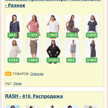
- Разное
309 ₽
1 797 ₽
1 496 ₽
3 001 ₽
2 584 ₽
3 375 ₽
1 566 ₽
10 025 ₽
893 ₽
3 188 ₽
ТОВАРОВ.
Одежда
.
50
Орг:
Леда
RASH - 819. Распродажа