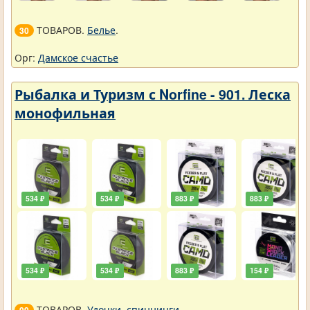
ТОВАРОВ.
Белье
.
30
Орг:
Дамское счастье
Рыбалка и Туризм с Norfine - 901. Леска
монофильная
534 ₽
534 ₽
883 ₽
883 ₽
534 ₽
534 ₽
883 ₽
154 ₽
ТОВАРОВ.
Удочки, спиннинги
.