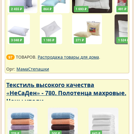
2 455 ₽
864 ₽
1 693 ₽
491 ₽
3 048 ₽
1 185 ₽
271 ₽
1 524 ₽
ТОВАРОВ.
Распродажа товары для дома
.
97
Орг:
МамаСтепашки
Текстиль высокого качества
«НеСаДен» - 780. Полотенца махровые.
Цены упали
229 ₽
500 ₽
643 ₽