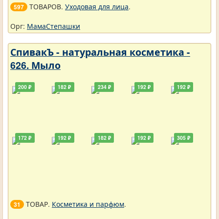
ТОВАРОВ.
Уходовая для лица
.
597
Орг:
МамаСтепашки
СпивакЪ - натуральная косметика -
626. Мыло
200 ₽
182 ₽
234 ₽
192 ₽
192 ₽
172 ₽
192 ₽
182 ₽
192 ₽
305 ₽
ТОВАР.
Косметика и парфюм
.
31