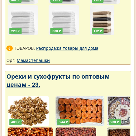
229 ₽
330 ₽
112 ₽
ТОВАРОВ.
Распродажа товары для дома
.
6
Орг:
МамаСтепашки
Орехи и сухофрукты по оптовым
ценам - 23.
409 ₽
244 ₽
238 ₽