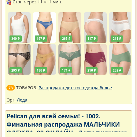
Стоп через 11 ч. 1 мин.
340 ₽
197 ₽
265 ₽
117 ₽
211 ₽
293 ₽
138 ₽
171 ₽
216 ₽
232 ₽
ТОВАРОВ.
Распродажа детское одежда белье
.
78
Орг:
Леда
Pelican для всей семьи! - 1002.
Финальная распродажа МАЛЬЧИКИ
ОДЕЖДА_99 ОНЛАЙН - Дети трикотаж -