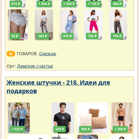
673 ₽
1 264 ₽
1 264 ₽
1 124 ₽
483 ₽
95 ₽
464 ₽
876 ₽
762 ₽
756 ₽
ТОВАРОВ.
Одежда
.
36
Орг:
Дамское счастье
Женские штучки - 218. Идеи для
подарков
1 620 ₽
600 ₽
900 ₽
1 200 ₽