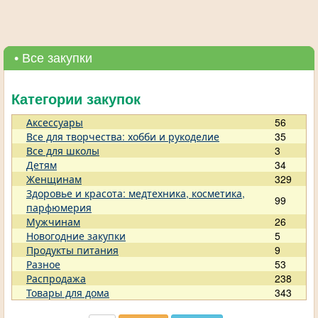
• Все закупки
Категории закупок
Аксессуары
56
Все для творчества: хобби и рукоделие
35
Все для школы
3
Детям
34
Женщинам
329
Здоровье и красота: медтехника, косметика,
99
парфюмерия
Мужчинам
26
Новогодние закупки
5
Продукты питания
9
Разное
53
Распродажа
238
Товары для дома
343