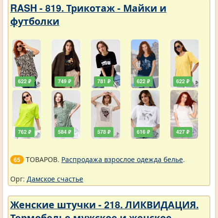
RASH - 819. Трикотаж - Майки и
футболки
622 ₽
749 ₽
781 ₽
622 ₽
622 ₽
762 ₽
584 ₽
578 ₽
616 ₽
427 ₽
ТОВАРОВ.
Распродажа взрослое одежда белье
.
65
Орг:
Дамское счастье
Женские штучки - 218. ЛИКВИДАЦИЯ.
Термобелье мужское и женское.