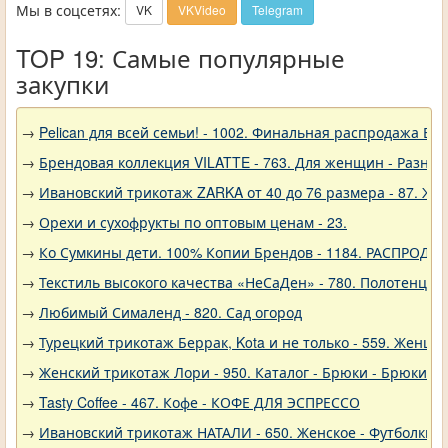
Мы в соцсетях:
VK
VKVideo
Telegram
TOP 19: Самые популярные
закупки
→
Pelican для всей семьи! - 1002. Финальная распродажа
→
Брендовая коллекция VILATTE - 763. Для женщин - Разное
→
Ивановский трикотаж ZARKA от 40 до 76 размера - 87. Ж
→
Орехи и сухофрукты по оптовым ценам - 23.
→
Ко Сумкины дети. 100% Копии Брендов - 1184. РАСПРОДА
→
Текстиль высокого качества «НеСаДен» - 780. Полотенца 
→
Любимый Сималенд - 820. Сад огород
→
Турецкий трикотаж Беррак, Kota и не только - 559. Женщи
→
Женский трикотаж Лори - 950. Каталог - Брюки - Брюки к
→
Tasty Coffee - 467. Кофе - КОФЕ ДЛЯ ЭСПРЕССО
→
Ивановский трикотаж НАТАЛИ - 650. Женское - Футболки, 