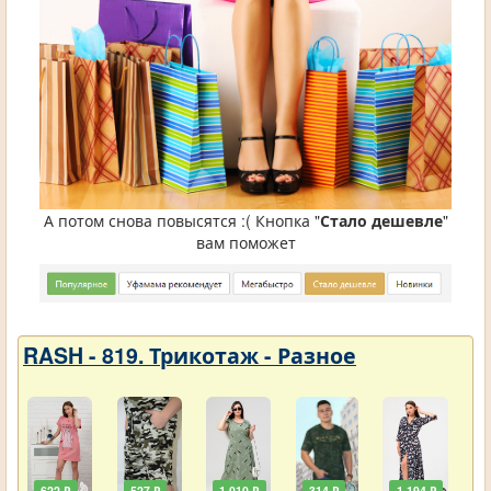
А потом снова повысятся :( Кнопка "
Стало дешевле
"
вам поможет
RASH - 819. Трикотаж - Разное
622 ₽
527 ₽
1 010 ₽
314 ₽
1 194 ₽