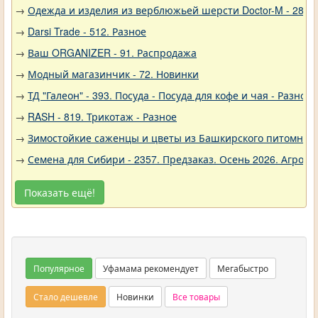
→
Одежда и изделия из верблюжьей шерсти Doctor-M - 288
→
Darsi Trade - 512. Разное
→
Ваш ORGANIZER - 91. Распродажа
→
Модный магазинчик - 72. Новинки
→
ТД "Галеон" - 393. Посуда - Посуда для кофе и чая - Разное
→
RASH - 819. Трикотаж - Разное
→
Зимостойкие саженцы и цветы из Башкирского питомника 
→
Семена для Сибири - 2357. Предзаказ. Осень 2026. Агро
Показать ещё!
Популярное
Уфамама рекомендует
Мегабыстро
Стало дешевле
Новинки
Все товары