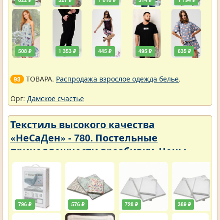
508 ₽
1 353 ₽
445 ₽
495 ₽
635 ₽
ТОВАРА.
Распродажа взрослое одежда белье
.
93
Орг:
Дамское счастье
Текстиль высокого качества
«НеСаДен» - 780. Постельные
принадлежности вразбивку. Цены
упали
796 ₽
576 ₽
728 ₽
389 ₽