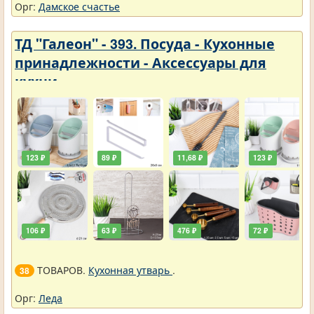
Орг:
Дамское счастье
ТД "Галеон" - 393. Посуда - Кухонные
принадлежности - Аксессуары для
кухни
123 ₽
89 ₽
11,68 ₽
123 ₽
106 ₽
63 ₽
476 ₽
72 ₽
ТОВАРОВ.
Кухонная утварь
.
38
Орг:
Леда