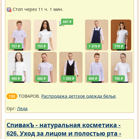
школа
Стоп через 11 ч. 1 мин.
687 ₽
757 ₽
753 ₽
1 379 ₽
779 ₽
400 ₽
582 ₽
1 350 ₽
800 ₽
780 ₽
ТОВАРОВ.
Распродажа детское одежда белье
.
130
Орг:
Леда
СпивакЪ - натуральная косметика -
626. Уход за лицом и полостью рта -