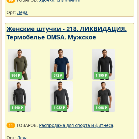
99
Орг:
Леда
Женские штучки - 218. ЛИКВИДАЦИЯ.
Термобелье OMSA. Мужское
984 ₽
672 ₽
1 195 ₽
1 440 ₽
1 032 ₽
1 068 ₽
ТОВАРОВ.
Распродажа для спорта и фитнеса
.
11
Орг:
Леда