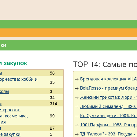
пки
TOP 14: Самые п
и закупок
ы
56
→
Брендовая коллекция VILA
орчества: хобби и
35
→
BelaRosso - премиум брен
колы
3
→
Женский трикотаж Лори - 
34
м
314
→
Любимый Сималенд - 820. 
и красота:
→
Ко Сумкины дети. 100% Ко
а, косметика,
99
рия
→
1001Парфюм - 1083. Расп
м
27
→
ТД "Галеон" - 393. Посуда
е закупки
5