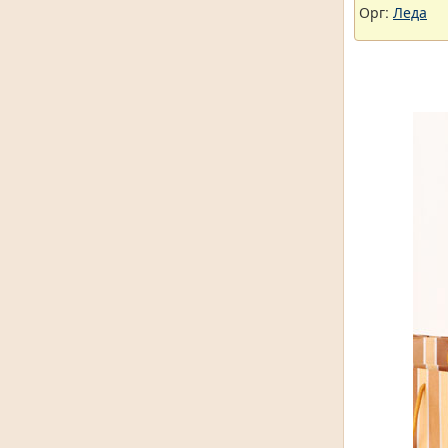
Орг:
Леда