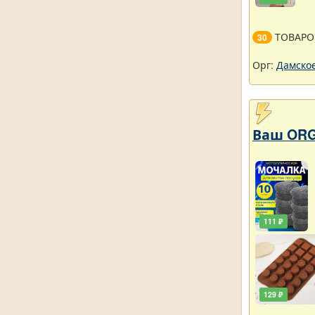
ТОВАРО
30
Орг:
Дамское
Ваш ORG
111 ₽
129 ₽