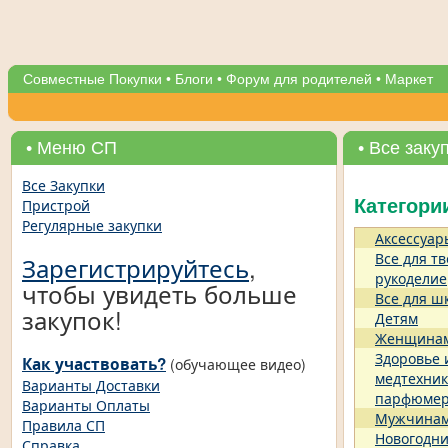
Совместные Покупки
•
Блоги
•
Форум для родителей
•
Маркет
• Меню СП
• Все заку
Все Закупки
Пристрой
Категори
Регулярные закупки
Аксессуар
Все для тв
Зарегистрируйтесь
,
рукоделие
чтобы увидеть больше
Все для ш
закупок!
Детям
Женщина
Здоровье 
Как участвовать?
(обучающее видео)
медтехник
Варианты Доставки
парфюме
Варианты Оплаты
Мужчина
Правила СП
Новогодни
Справка