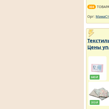
ТОВАР
304
Орг:
МамаСт
Текстил
Цены уп
643 ₽
313 ₽