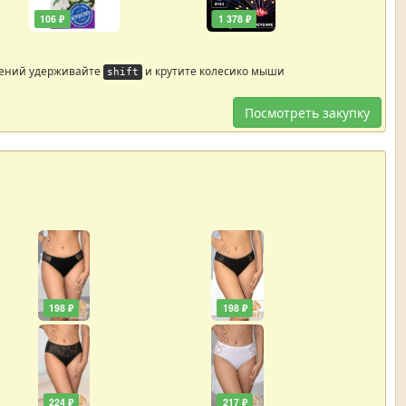
106 ₽
1 378 ₽
жений удерживайте
и крутите колесико мыши
shift
Посмотреть закупку
198 ₽
198 ₽
224 ₽
217 ₽