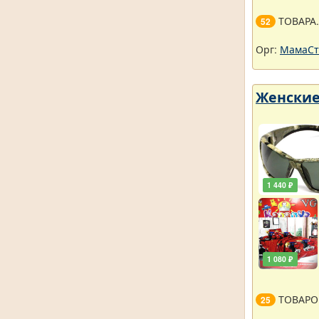
ТОВАРА
52
Орг:
МамаСт
Женские
1 440 ₽
1 080 ₽
ТОВАРО
25