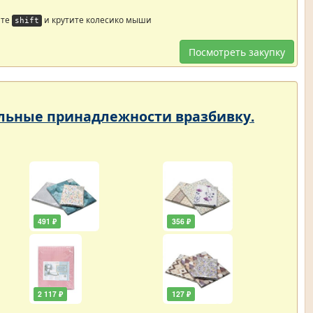
йте
и крутите колесико мыши
shift
Посмотреть закупку
тельные принадлежности вразбивку.
491 ₽
356 ₽
2 117 ₽
127 ₽