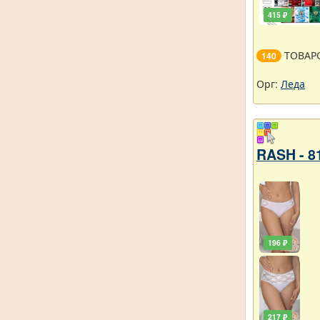
415 ₽
ТОВАР
140
Орг:
Леда
RASH - 8
196 ₽
217 ₽