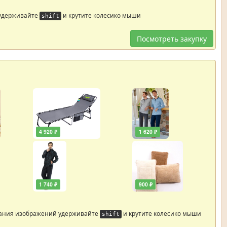
 удерживайте
и крутите колесико мыши
shift
Посмотреть закупку
4 920 ₽
1 620 ₽
1 740 ₽
900 ₽
ания изображений удерживайте
и крутите колесико мыши
shift