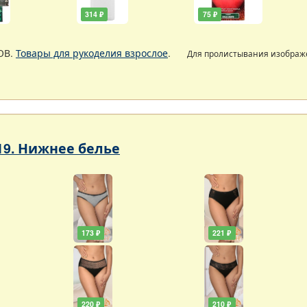
314 ₽
75 ₽
ОВ.
Товары для рукоделия взрослое
.
Для пролистывания изобра
19. Нижнее белье
173 ₽
221 ₽
220 ₽
210 ₽