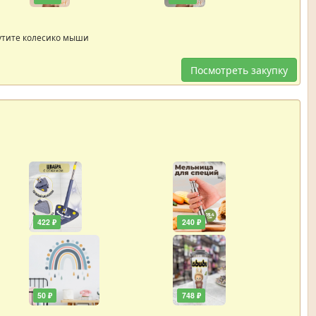
утите колесико мыши
Посмотреть закупку
422 ₽
240 ₽
50 ₽
748 ₽