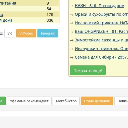
 питания
9
→
RASH - 819. Почти даром
54
→
Орехи и сухофрукты по оп
жа
179
я дома
336
→
Ивановский трикотаж НАТА
→
Ваш ORGANIZER - 91. Рас
х:
VK
VKVideo
Telegram
→
Зимостойкие саженцы и цв
→
Иванушкин трикотаж. Оче
→
Семена для Сибири - 2357
Показать ещё!
ое
Уфамама рекомендует
Мегабыстро
Стало дешевле
Нови