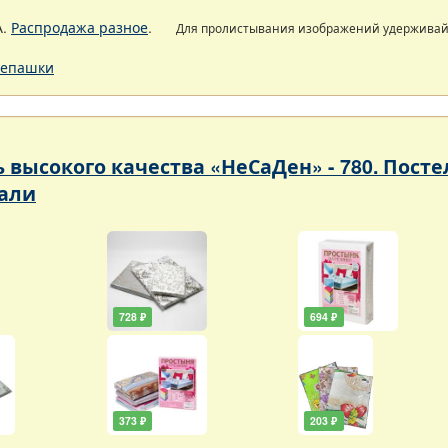
А.
Распродажа разное
.
Для пролистывания изображений удержива
епашки
ь высокого качества «НеСаДен» - 780. Пос
али
728 ₽
694 ₽
373 ₽
203 ₽