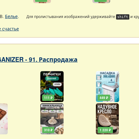
В.
Белье
.
Для пролистывания изображений удерживайте
и кр
shift
 счастье
ANIZER - 91. Распродажа
111 ₽
449 ₽
310 ₽
1 220 ₽