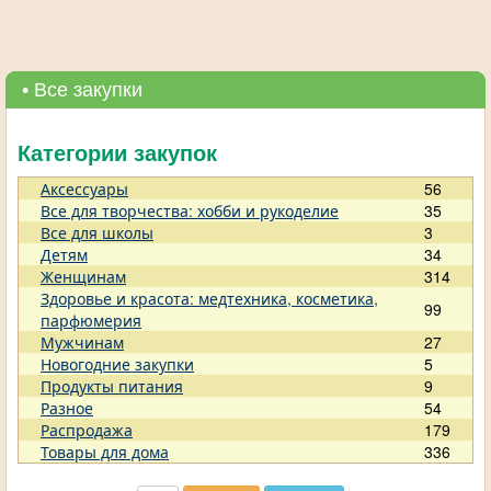
• Все закупки
Категории закупок
Аксессуары
56
Все для творчества: хобби и рукоделие
35
Все для школы
3
Детям
34
Женщинам
314
Здоровье и красота: медтехника, косметика,
99
парфюмерия
Мужчинам
27
Новогодние закупки
5
Продукты питания
9
Разное
54
Распродажа
179
Товары для дома
336