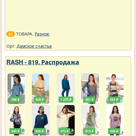
ТОВАРА.
Разное
.
92
Орг:
Дамское счастье
RASH - 819. Распродажа
546 ₽
508 ₽
1 270 ₽
381 ₽
555 ₽
445 ₽
635 ₽
572 ₽
813 ₽
445 ₽