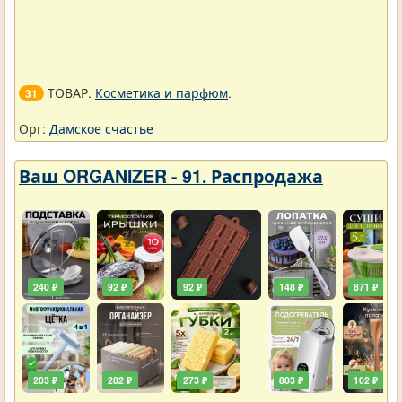
ТОВАР.
Косметика и парфюм
.
31
Орг:
Дамское счастье
Ваш ORGANIZER - 91. Распродажа
240 ₽
92 ₽
92 ₽
148 ₽
871 ₽
203 ₽
282 ₽
273 ₽
803 ₽
102 ₽