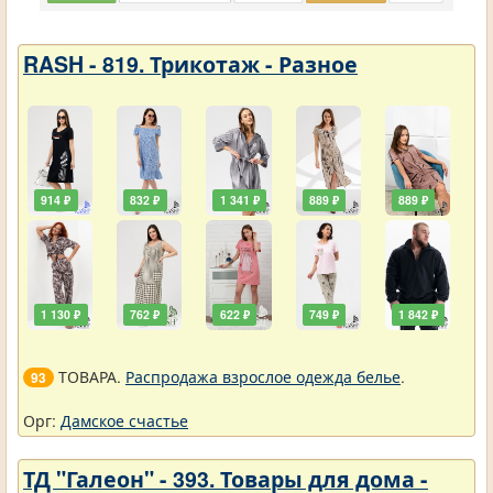
RASH - 819. Трикотаж - Разное
914 ₽
832 ₽
1 341 ₽
889 ₽
889 ₽
1 130 ₽
762 ₽
622 ₽
749 ₽
1 842 ₽
ТОВАРА.
Распродажа взрослое одежда белье
.
93
Орг:
Дамское счастье
ТД "Галеон" - 393. Товары для дома -