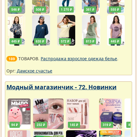
546 ₽
508 ₽
1 270 ₽
381 ₽
555 ₽
445 ₽
635 ₽
572 ₽
813 ₽
445 ₽
ТОВАРОВ.
Распродажа взрослое одежда белье
.
189
Орг:
Дамское счастье
Модный магазинчик - 72. Новинки
94 ₽
232 ₽
145 ₽
319 ₽
87 ₽