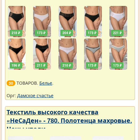
218 ₽
173 ₽
204 ₽
173 ₽
221 ₽
196 ₽
211 ₽
210 ₽
173 ₽
173 ₽
ТОВАРОВ.
Белье
.
30
Орг:
Дамское счастье
Текстиль высокого качества
«НеСаДен» - 780. Полотенца махровые.
Цены упали