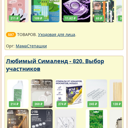
211 ₽
109 ₽
11,62 ₽
65 ₽
261 ₽
ТОВАРОВ.
Уходовая для лица
.
597
Орг:
МамаСтепашки
Любимый Сималенд - 820. Выбор
участников
214 ₽
269 ₽
274 ₽
245 ₽
128 ₽