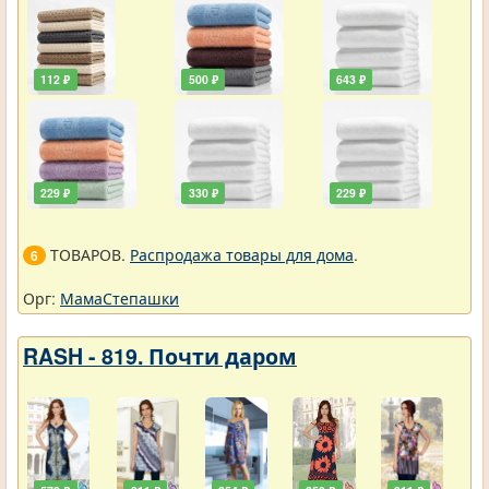
112 ₽
500 ₽
643 ₽
229 ₽
330 ₽
229 ₽
ТОВАРОВ.
Распродажа товары для дома
.
6
Орг:
МамаСтепашки
RASH - 819. Почти даром