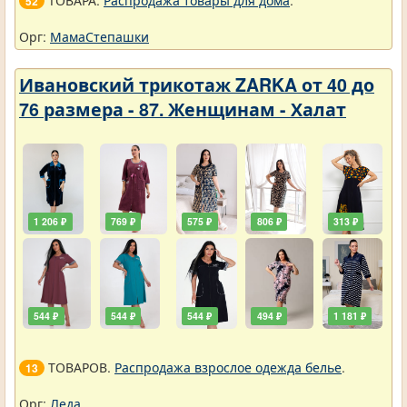
ТОВАРА.
Распродажа товары для дома
.
52
Орг:
МамаСтепашки
Ивановский трикотаж ZARKA от 40 до
76 размера - 87. Женщинам - Халат
1 206 ₽
769 ₽
575 ₽
806 ₽
313 ₽
544 ₽
544 ₽
544 ₽
494 ₽
1 181 ₽
ТОВАРОВ.
Распродажа взрослое одежда белье
.
13
Орг:
Леда