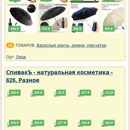
699 ₽
978 ₽
546 ₽
445 ₽
ТОВАРОВ.
Взрослые зонты, ремни, перчатки
.
25
Орг:
Леда
СпивакЪ - натуральная косметика -
626. Разное
260 ₽
226 ₽
95 ₽
677 ₽
313 ₽
243 ₽
305 ₽
677 ₽
294 ₽
434 ₽