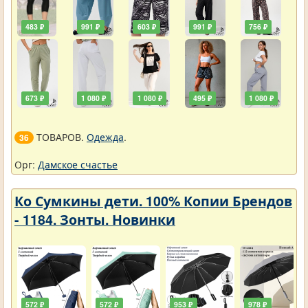
483 ₽
991 ₽
603 ₽
991 ₽
756 ₽
673 ₽
1 080 ₽
1 080 ₽
495 ₽
1 080 ₽
ТОВАРОВ.
Одежда
.
36
Орг:
Дамское счастье
Ко Сумкины дети. 100% Копии Брендов
- 1184. Зонты. Новинки
572 ₽
572 ₽
953 ₽
978 ₽