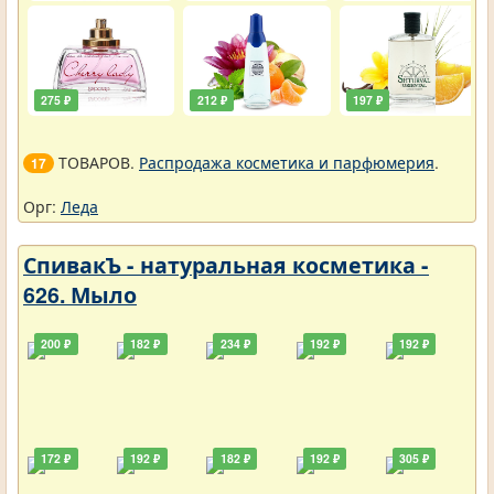
275 ₽
212 ₽
197 ₽
ТОВАРОВ.
Распродажа косметика и парфюмерия
.
17
Орг:
Леда
СпивакЪ - натуральная косметика -
626. Мыло
200 ₽
182 ₽
234 ₽
192 ₽
192 ₽
172 ₽
192 ₽
182 ₽
192 ₽
305 ₽