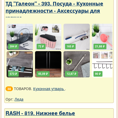
ТД "Галеон" - 393. Посуда - Кухонные
принадлежности - Аксессуары для
кухни
394 ₽
72 ₽
165 ₽
21,88 ₽
573 ₽
45,09 ₽
12,87 ₽
90 ₽
ТОВАРОВ.
Кухонная утварь
.
38
Орг:
Леда
RASH - 819. Нижнее белье