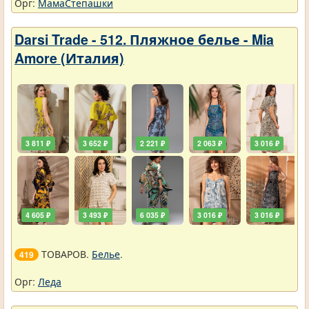
Орг:
МамаСтепашки
Darsi Trade - 512. Пляжное белье - Mia
Amore (Италия)
3 811 ₽
3 652 ₽
2 221 ₽
2 063 ₽
3 016 ₽
4 605 ₽
3 493 ₽
6 035 ₽
3 016 ₽
3 016 ₽
ТОВАРОВ.
Белье
.
419
Орг:
Леда