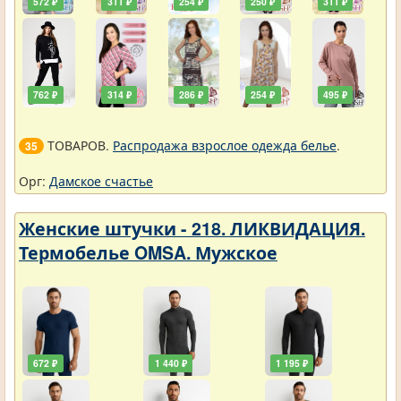
572 ₽
311 ₽
254 ₽
250 ₽
311 ₽
762 ₽
314 ₽
286 ₽
254 ₽
495 ₽
ТОВАРОВ.
Распродажа взрослое одежда белье
.
35
Орг:
Дамское счастье
Женские штучки - 218. ЛИКВИДАЦИЯ.
Термобелье OMSA. Мужское
672 ₽
1 440 ₽
1 195 ₽