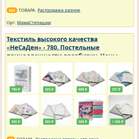
ТОВАРА.
Распродажа разное
.
304
Орг:
МамаСтепашки
Текстиль высокого качества
«НеСаДен» - 780. Постельные
принадлежности вразбивку. Цены
упали
796 ₽
423 ₽
999 ₽
237 ₽
356 ₽
305 ₽
508 ₽
1 405 ₽