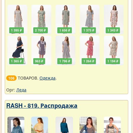
1 395 ₽
2 700 ₽
1 656 ₽
1 375 ₽
1 343 ₽
1 365 ₽
963 ₽
1 796 ₽
1 264 ₽
1 194 ₽
ТОВАРОВ.
Одежда
.
106
Орг:
Леда
RASH - 819. Распродажа