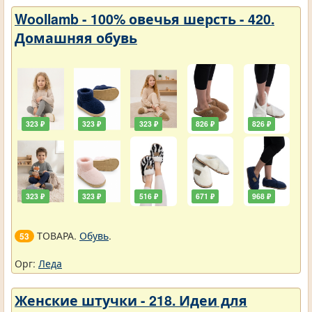
Woollamb - 100% овечья шерсть - 420.
Домашняя обувь
323 ₽
323 ₽
323 ₽
826 ₽
826 ₽
323 ₽
323 ₽
516 ₽
671 ₽
968 ₽
ТОВАРА.
Обувь
.
53
Орг:
Леда
Женские штучки - 218. Идеи для