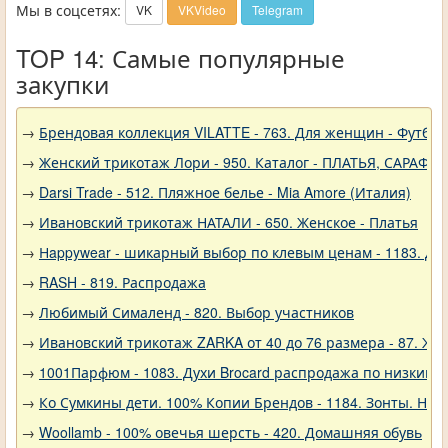
Мы в соцсетях:
VK
VKVideo
Telegram
TOP 14: Самые популярные
закупки
→
Брендовая коллекция VILATTE - 763. Для женщин - Футбол
→
Женский трикотаж Лори - 950. Каталог - ПЛАТЬЯ, САРАФА
→
Darsi Trade - 512. Пляжное белье - Mia Amore (Италия)
→
Ивановский трикотаж НАТАЛИ - 650. Женское - Платья
→
Нappywear - шикарный выбор по клевым ценам - 1183. Дев
→
RASH - 819. Распродажа
→
Любимый Сималенд - 820. Выбор участников
→
Ивановский трикотаж ZARKA от 40 до 76 размера - 87. Же
→
1001Парфюм - 1083. Духи Brocard распродажа по низким 
→
Ко Сумкины дети. 100% Копии Брендов - 1184. Зонты. Нов
→
Woollamb - 100% овечья шерсть - 420. Домашняя обувь