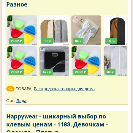
Разное
28,92 ₽
153 ₽
84 ₽
180 ₽
28,92 ₽
572 ₽
28,92 ₽
84 ₽
ТОВАРА.
Распродажа товары для дома
.
24
Орг:
Леда
Нappywear - шикарный выбор по
клевым ценам - 1183. Девочкам -
Одежда - Платья