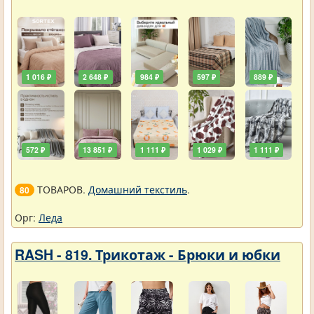
1 016 ₽
2 648 ₽
984 ₽
597 ₽
889 ₽
572 ₽
13 851 ₽
1 111 ₽
1 029 ₽
1 111 ₽
ТОВАРОВ.
Домашний текстиль
.
80
Орг:
Леда
RASH - 819. Трикотаж - Брюки и юбки