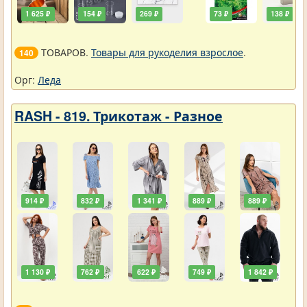
1 625 ₽
154 ₽
269 ₽
73 ₽
138 ₽
ТОВАРОВ.
Товары для рукоделия взрослое
.
140
Орг:
Леда
RASH - 819. Трикотаж - Разное
914 ₽
832 ₽
1 341 ₽
889 ₽
889 ₽
1 130 ₽
762 ₽
622 ₽
749 ₽
1 842 ₽