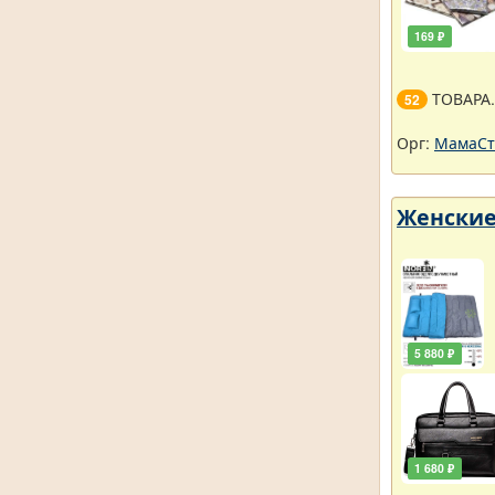
169 ₽
ТОВАРА
52
Орг:
МамаСт
Женские
5 880 ₽
1 680 ₽