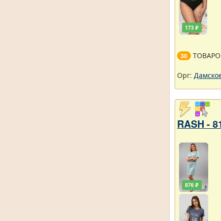
173 ₽
ТОВАРО
30
Орг:
Дамское
RASH - 8
876 ₽