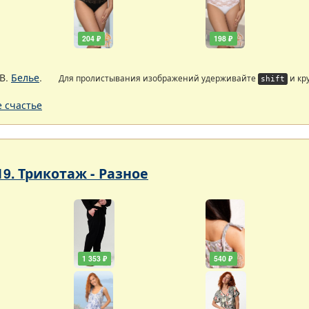
204 ₽
198 ₽
В.
Белье
.
Для пролистывания изображений удерживайте
и кр
shift
 счастье
19. Трикотаж - Разное
1 353 ₽
540 ₽