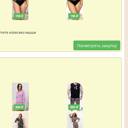
198 ₽
196 ₽
утите колесико мыши
Посмотреть закупку
889 ₽
883 ₽