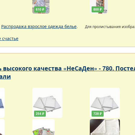
610 ₽
800 ₽
.
Распродажа взрослое одежда белье
.
Для пролистывания изобр
 счастье
ь высокого качества «НеСаДен» - 780. Пос
али
254 ₽
728 ₽