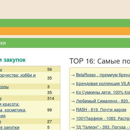
пки
TOP 16: Самые п
и закупок
ы
56
→
BelaRosso - премиум брен
орчества: хобби и
35
→
Брендовая коллекция VILA
колы
3
→
Ко Сумкины дети. 100% Ко
35
м
314
→
Любимый Сималенд - 820. 
и красота:
→
RASH - 819. Почти даром
а, косметика,
99
рия
→
1001Парфюм - 1083. Расп
м
27
→
ТД "Галеон" - 393. Посуда
е закупки
5