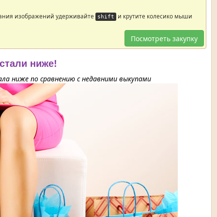
ания изображений удерживайте
и крутите колесико мыши
shift
Посмотреть закупку
 стали ниже!
ла ниже по сравнению с недавними выкупами