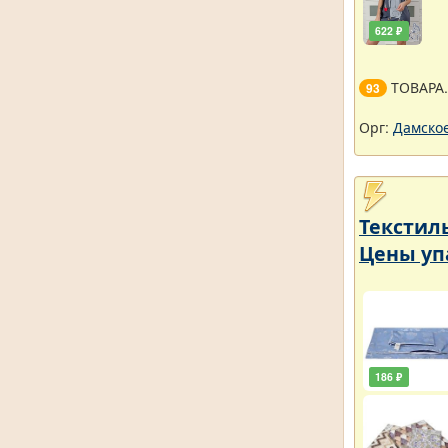
622 ₽
ТОВАРА
93
Орг:
Дамское
Текстил
Цены уп
186 ₽