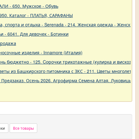
ЛИ - 650. Мужское - Обувь
950. Каталог - ПЛАТЬЯ, САРАФАНЫ
 спорта и отдыха - Serenada - 214. Женская одежда - Женские 
и - 6041. Для девочек - Ботинки
продажа
о-носочные изделия - Innamore (Италия)
ь бюджетно - 125. Cорочки трикотажные (кулирка и вискоза) от
еты из Башкирского питомника с ЗКС - 211. Цветы многолетние
. Предзаказ. Осень 2026. Агрофирма Семена Алтая. Луковицы. 
нки
Все товары