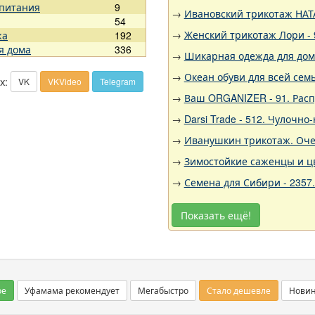
 питания
9
→
Ивановский трикотаж НАТА
54
→
Женский трикотаж Лори - 
жа
192
я дома
336
→
Шикарная одежда для дома,
→
Океан обуви для всей семь
х:
VK
VKVideo
Telegram
→
Ваш ORGANIZER - 91. Рас
→
Darsi Trade - 512. Чулочн
→
Иванушкин трикотаж. Очен
→
Зимостойкие саженцы и цв
→
Семена для Сибири - 2357
Показать ещё!
ое
Уфамама рекомендует
Мегабыстро
Стало дешевле
Нови