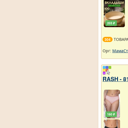
203 ₽
ТОВАР
304
Орг:
МамаСт
RASH - 8
160 ₽