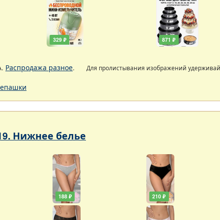
329 ₽
871 ₽
А.
Распродажа разное
.
Для пролистывания изображений удержива
епашки
19. Нижнее белье
188 ₽
210 ₽