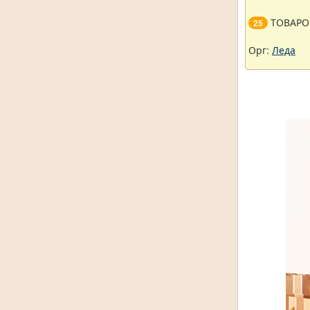
ТОВАРО
25
Орг:
Леда