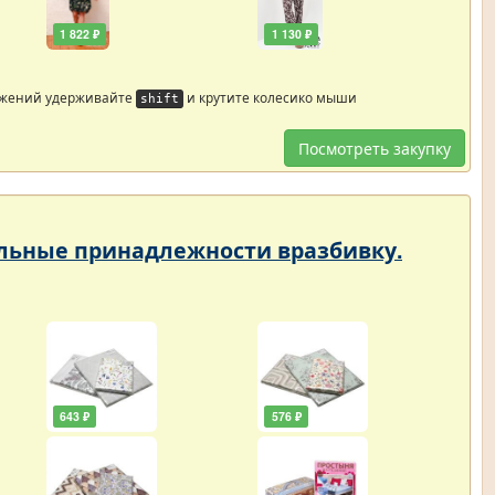
1 822 ₽
1 130 ₽
ажений удерживайте
и крутите колесико мыши
shift
Посмотреть закупку
тельные принадлежности вразбивку.
643 ₽
576 ₽