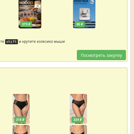
273 ₽
90 ₽
йте
и крутите колесико мыши
shift
Посмотреть закупку
218 ₽
224 ₽