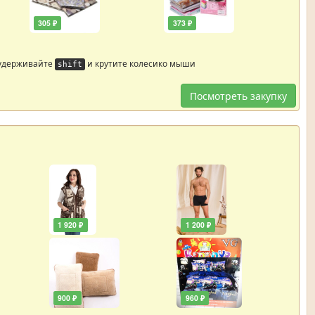
305 ₽
373 ₽
 удерживайте
и крутите колесико мыши
shift
Посмотреть закупку
1 920 ₽
1 200 ₽
900 ₽
960 ₽