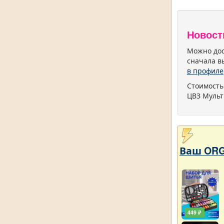
Новост
Можно дос
сначала в
в профиле
Стоимость
ЦВЗ Мульт
Ваш ORG
449 ₽