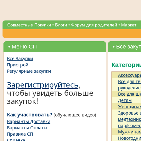
Совместные Покупки
•
Блоги
•
Форум для родителей
•
Маркет
• Меню СП
• Все заку
Все Закупки
Пристрой
Категори
Регулярные закупки
Аксессуар
Все для тв
Зарегистрируйтесь
,
рукоделие
чтобы увидеть больше
Все для ш
закупок!
Детям
Женщина
Здоровье 
Как участвовать?
(обучающее видео)
медтехник
Варианты Доставки
парфюме
Варианты Оплаты
Мужчина
Правила СП
Новогодни
Справка