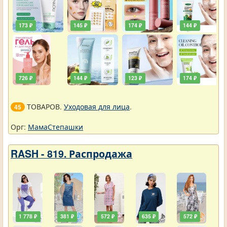
173 ₽
145 ₽
174 ₽
144 ₽
726 ₽
144 ₽
123 ₽
174 ₽
ТОВАРОВ.
Уходовая для лица
.
45
Орг:
МамаСтепашки
RASH - 819. Распродажа
1 778 ₽
381 ₽
572 ₽
635 ₽
572 ₽