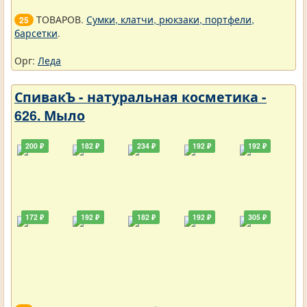
ТОВАРОВ.
Сумки, клатчи, рюкзаки, портфели,
25
барсетки
.
Орг:
Леда
СпивакЪ - натуральная косметика -
626. Мыло
200 ₽
182 ₽
234 ₽
192 ₽
192 ₽
172 ₽
192 ₽
182 ₽
192 ₽
305 ₽