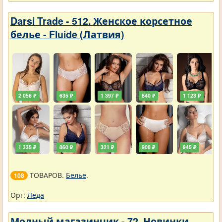
Darsi Trade - 512. Женское корсетное
белье - Fluide (Латвия)
2 056 ₽
635 ₽
1 397 ₽
840 ₽
1 123 ₽
1 335 ₽
860 ₽
321 ₽
908 ₽
945 ₽
ТОВАРОВ.
Белье
.
108
Орг:
Леда
Модный магазинчик - 72. Новинки