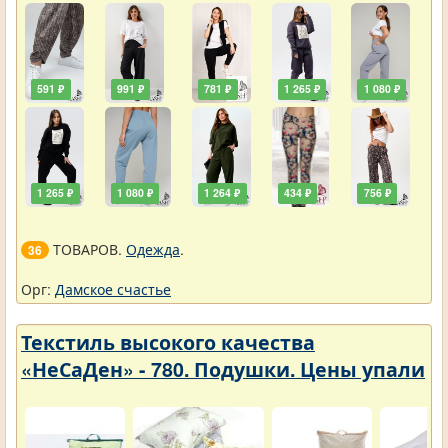
591 ₽
991 ₽
781 ₽
1 265 ₽
1 080 ₽
1 265 ₽
1 080 ₽
1 264 ₽
434 ₽
756 ₽
ТОВАРОВ.
Одежда
.
36
Орг:
Дамское счастье
Текстиль высокого качества
«НеСаДен» - 780. Подушки. Цены упали