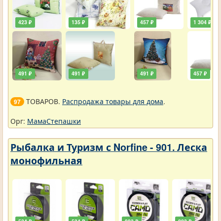
423 ₽
135 ₽
457 ₽
1 304 ₽
491 ₽
491 ₽
491 ₽
457 ₽
ТОВАРОВ.
Распродажа товары для дома
.
97
Орг:
МамаСтепашки
Рыбалка и Туризм с Norfine - 901. Леска
монофильная