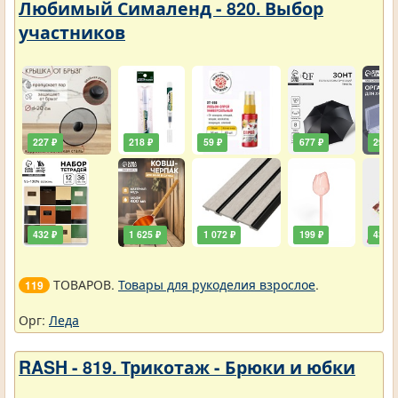
Любимый Сималенд - 820. Выбор
участников
227 ₽
218 ₽
59 ₽
677 ₽
290 ₽
432 ₽
1 625 ₽
1 072 ₽
199 ₽
432 ₽
ТОВАРОВ.
Товары для рукоделия взрослое
.
119
Орг:
Леда
RASH - 819. Трикотаж - Брюки и юбки