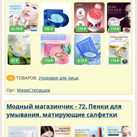
21,78 ₽
182 ₽
174 ₽
174 ₽
87 ₽
174 ₽
8,72 ₽
174 ₽
ТОВАРОВ.
Уходовая для лица
.
19
Орг:
МамаСтепашки
Модный магазинчик - 72. Пенки для
умывания, матирующие салфетки