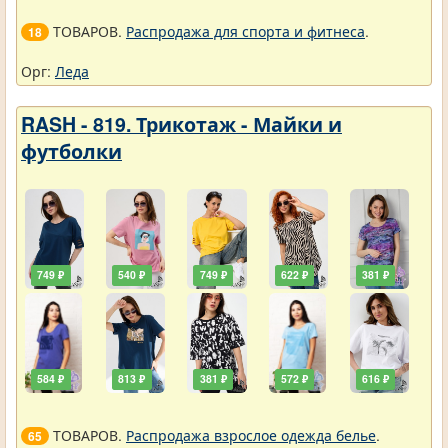
ТОВАРОВ.
Распродажа для спорта и фитнеса
.
18
Орг:
Леда
RASH - 819. Трикотаж - Майки и
футболки
749 ₽
540 ₽
749 ₽
622 ₽
381 ₽
584 ₽
813 ₽
381 ₽
572 ₽
616 ₽
ТОВАРОВ.
Распродажа взрослое одежда белье
.
65