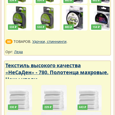
534 ₽
534 ₽
883 ₽
883 ₽
534 ₽
534 ₽
883 ₽
154 ₽
ТОВАРОВ.
Удочки, спиннинги
.
99
Орг:
Леда
Текстиль высокого качества
«НеСаДен» - 780. Полотенца махровые.
Цены упали
330 ₽
229 ₽
643 ₽