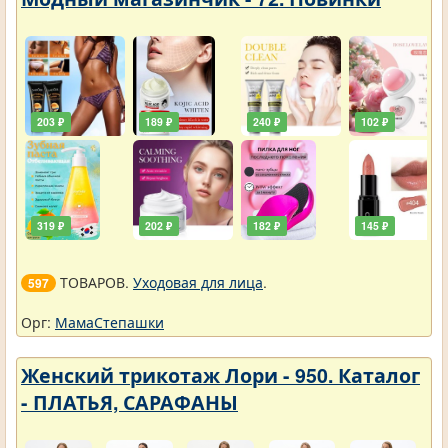
203 ₽
189 ₽
240 ₽
102 ₽
319 ₽
202 ₽
182 ₽
145 ₽
ТОВАРОВ.
Уходовая для лица
.
597
Орг:
МамаСтепашки
Женский трикотаж Лори - 950. Каталог
- ПЛАТЬЯ, САРАФАНЫ