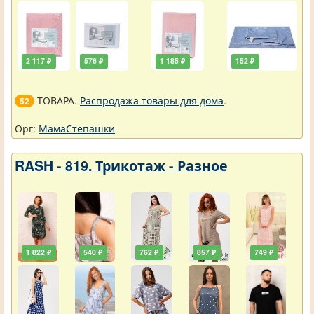
2 117 ₽
576 ₽
1 185 ₽
152 ₽
ТОВАРА.
Распродажа товары для дома
.
52
Орг:
МамаСтепашки
RASH - 819. Трикотаж - Разное
1 822 ₽
540 ₽
762 ₽
857 ₽
749 ₽