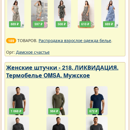
889 ₽
597 ₽
508 ₽
610 ₽
889 ₽
ТОВАРОВ.
Распродажа взрослое одежда белье
.
189
Орг:
Дамское счастье
Женские штучки - 218. ЛИКВИДАЦИЯ.
Термобелье OMSA. Мужское
1 068 ₽
984 ₽
672 ₽