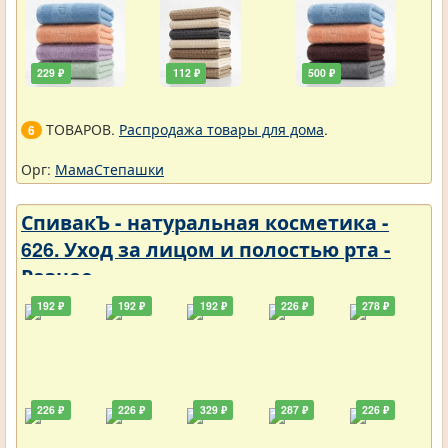
229 ₽
112 ₽
500 ₽
ТОВАРОВ.
Распродажа товары для дома
.
6
Орг:
МамаСтепашки
СпивакЪ - натуральная косметика -
626. Уход за лицом и полостью рта -
Разное
192 ₽
192 ₽
192 ₽
226 ₽
278 ₽
226 ₽
226 ₽
329 ₽
287 ₽
226 ₽