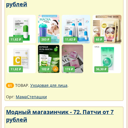
рублей
11,62 ₽
283 ₽
11,62 ₽
65 ₽
11,62 ₽
102 ₽
174 ₽
36,30 ₽
ТОВАР.
Уходовая для лица
.
61
Орг:
МамаСтепашки
Модный магазинчик - 72. Патчи от 7
рублей