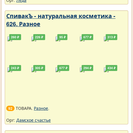
Орг:
Леда
СпивакЪ - натуральная косметика -
626. Разное
260 ₽
226 ₽
95 ₽
677 ₽
313 ₽
243 ₽
305 ₽
677 ₽
294 ₽
434 ₽
ТОВАРА.
Разное
.
92
Орг:
Дамское счастье