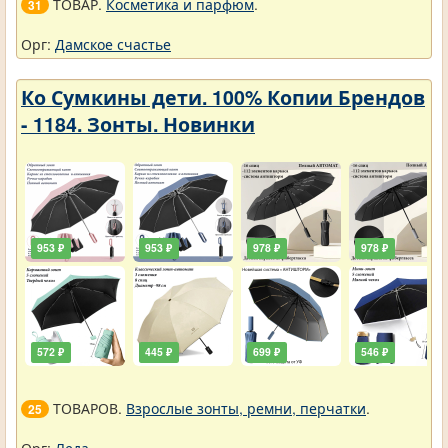
ТОВАР.
Косметика и парфюм
.
31
Орг:
Дамское счастье
Ко Сумкины дети. 100% Копии Брендов
- 1184. Зонты. Новинки
953 ₽
953 ₽
978 ₽
978 ₽
572 ₽
445 ₽
699 ₽
546 ₽
ТОВАРОВ.
Взрослые зонты, ремни, перчатки
.
25