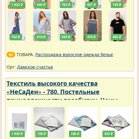
1 822 ₽
540 ₽
762 ₽
857 ₽
749 ₽
762 ₽
610 ₽
635 ₽
476 ₽
495 ₽
ТОВАРА.
Распродажа взрослое одежда белье
.
93
Орг:
Дамское счастье
Текстиль высокого качества
«НеСаДен» - 780. Постельные
принадлежности вразбивку. Цены
упали
1 930 ₽
728 ₽
186 ₽
423 ₽