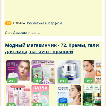
ТОВАРА.
Косметика и парфюм
.
83
Орг:
Дамское счастье
Модный магазинчик - 72. Кремы, гели
для лица, патчи от прыщей
202 ₽
145 ₽
363 ₽
160 ₽
94 ₽
145 ₽
254 ₽
203 ₽