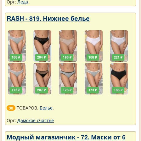
Орг:
Леда
RASH - 819. Нижнее белье
188 ₽
204 ₽
196 ₽
188 ₽
221 ₽
173 ₽
207 ₽
173 ₽
173 ₽
188 ₽
ТОВАРОВ.
Белье
.
30
Орг:
Дамское счастье
Модный магазинчик - 72. Маски от 6