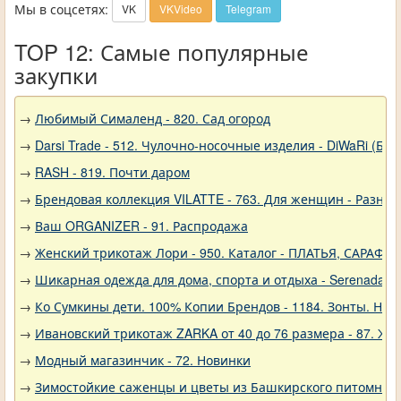
Мы в соцсетях:
VK
VKVideo
Telegram
TOP 12: Самые популярные
закупки
→
Любимый Сималенд - 820. Сад огород
→
Darsi Trade - 512. Чулочно-носочные изделия - DiWaRi (Бел
→
RASH - 819. Почти даром
→
Брендовая коллекция VILATTE - 763. Для женщин - Разное
→
Ваш ORGANIZER - 91. Распродажа
→
Женский трикотаж Лори - 950. Каталог - ПЛАТЬЯ, САРАФА
→
Шикарная одежда для дома, спорта и отдыха - Serenada - 
→
Ко Сумкины дети. 100% Копии Брендов - 1184. Зонты. Нов
→
Ивановский трикотаж ZARKA от 40 до 76 размера - 87. Ж
→
Модный магазинчик - 72. Новинки
→
Зимостойкие саженцы и цветы из Башкирского питомника 