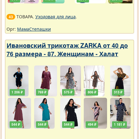
ТОВАРА.
Уходовая для лица
.
43
Орг:
МамаСтепашки
Ивановский трикотаж ZARKA от 40 до
76 размера - 87. Женщинам - Халат
1 206 ₽
769 ₽
575 ₽
806 ₽
313 ₽
544 ₽
544 ₽
544 ₽
494 ₽
1 181 ₽