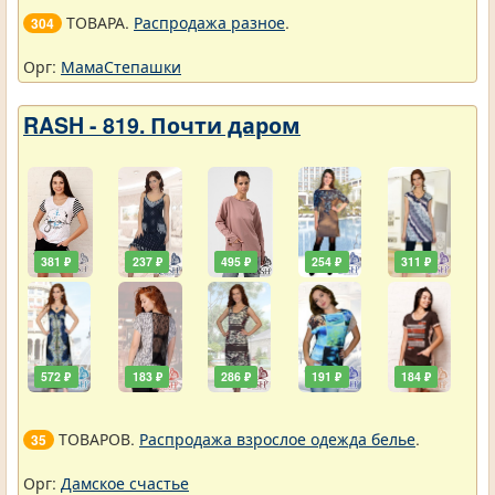
ТОВАРА.
Распродажа разное
.
304
Орг:
МамаСтепашки
RASH - 819. Почти даром
381 ₽
237 ₽
495 ₽
254 ₽
311 ₽
572 ₽
183 ₽
286 ₽
191 ₽
184 ₽
ТОВАРОВ.
Распродажа взрослое одежда белье
.
35
Орг:
Дамское счастье