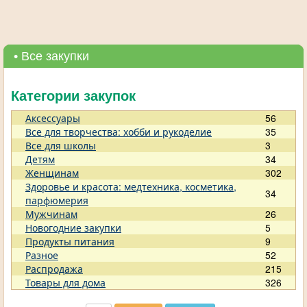
• Все закупки
Категории закупок
Аксессуары
56
Все для творчества: хобби и рукоделие
35
Все для школы
3
Детям
34
Женщинам
302
Здоровье и красота: медтехника, косметика,
34
парфюмерия
Мужчинам
26
Новогодние закупки
5
Продукты питания
9
Разное
52
Распродажа
215
Товары для дома
326