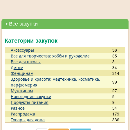
• Все закупки
Категории закупок
Аксессуары
56
Все для творчества: хобби и рукоделие
35
Все для школы
3
Детям
34
Женщинам
314
Здоровье и красота: медтехника, косметика,
99
парфюмерия
Мужчинам
27
Новогодние закупки
5
Продукты питания
9
Разное
54
Распродажа
179
Товары для дома
336