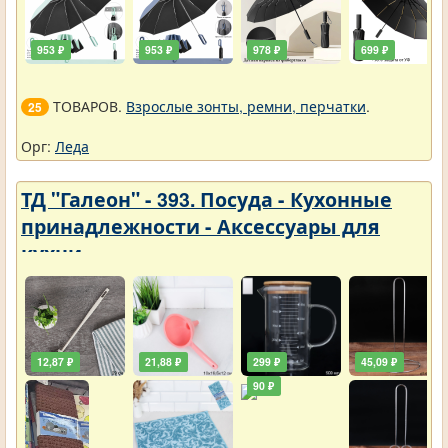
953 ₽
953 ₽
978 ₽
699 ₽
ТОВАРОВ.
Взрослые зонты, ремни, перчатки
.
25
Орг:
Леда
ТД "Галеон" - 393. Посуда - Кухонные
принадлежности - Аксессуары для
кухни
12,87 ₽
21,88 ₽
299 ₽
45,09 ₽
90 ₽