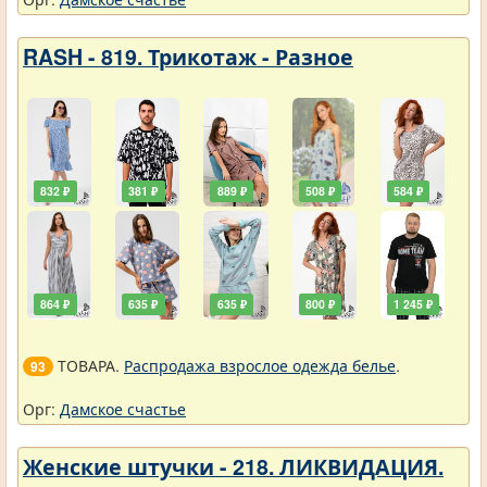
RASH - 819. Трикотаж - Разное
832 ₽
381 ₽
889 ₽
508 ₽
584 ₽
864 ₽
635 ₽
635 ₽
800 ₽
1 245 ₽
ТОВАРА.
Распродажа взрослое одежда белье
.
93
Орг:
Дамское счастье
Женские штучки - 218. ЛИКВИДАЦИЯ.