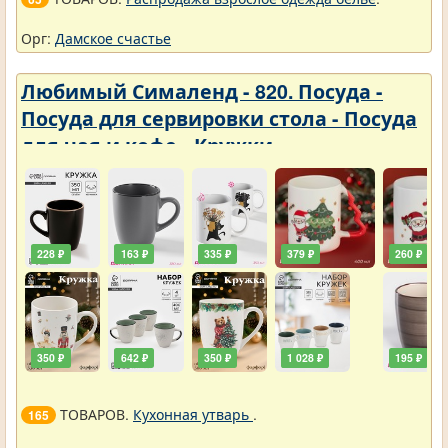
Орг:
Дамское счастье
Любимый Сималенд - 820. Посуда -
Посуда для сервировки стола - Посуда
для чая и кофе - Кружки
228 ₽
163 ₽
335 ₽
379 ₽
260 ₽
350 ₽
642 ₽
350 ₽
1 028 ₽
195 ₽
ТОВАРОВ.
Кухонная утварь
.
165