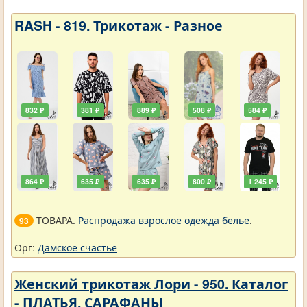
RASH - 819. Трикотаж - Разное
832 ₽
381 ₽
889 ₽
508 ₽
584 ₽
864 ₽
635 ₽
635 ₽
800 ₽
1 245 ₽
ТОВАРА.
Распродажа взрослое одежда белье
.
93
Орг:
Дамское счастье
Женский трикотаж Лори - 950. Каталог
- ПЛАТЬЯ, САРАФАНЫ