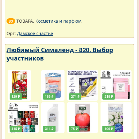
ТОВАРА.
Косметика и парфюм
.
83
Орг:
Дамское счастье
Любимый Сималенд - 820. Выбор
участников
129 ₽
186 ₽
274 ₽
218 ₽
415 ₽
314 ₽
75 ₽
106 ₽