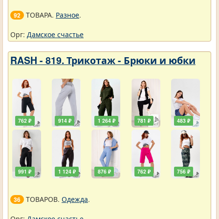
ТОВАРА.
Разное
.
92
Орг:
Дамское счастье
RASH - 819. Трикотаж - Брюки и юбки
762 ₽
914 ₽
1 264 ₽
781 ₽
483 ₽
991 ₽
1 124 ₽
876 ₽
762 ₽
756 ₽
ТОВАРОВ.
Одежда
.
36
Орг:
Дамское счастье