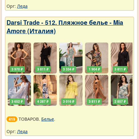
Орг:
Леда
Darsi Trade - 512. Пляжное белье - Mia
Amore (Италия)
3 970 ₽
3 811 ₽
3 334 ₽
1 904 ₽
3 811 ₽
3 652 ₽
4 287 ₽
3 016 ₽
3 811 ₽
2 857 ₽
ТОВАРОВ.
Белье
.
419
Орг:
Леда