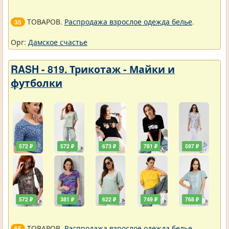
ТОВАРОВ.
Распродажа взрослое одежда белье
.
35
Орг:
Дамское счастье
RASH - 819. Трикотаж - Майки и
футболки
572 ₽
572 ₽
673 ₽
781 ₽
597 ₽
572 ₽
381 ₽
622 ₽
749 ₽
768 ₽
ТОВАРОВ.
Распродажа взрослое одежда белье
.
65