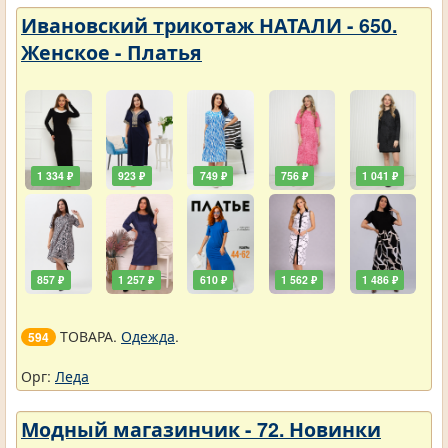
Ивановский трикотаж НАТАЛИ - 650.
Женское - Платья
1 334 ₽
923 ₽
749 ₽
756 ₽
1 041 ₽
857 ₽
1 257 ₽
610 ₽
1 562 ₽
1 486 ₽
ТОВАРА.
Одежда
.
594
Орг:
Леда
Модный магазинчик - 72. Новинки