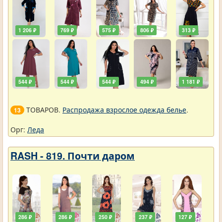
1 206 ₽
769 ₽
575 ₽
806 ₽
313 ₽
544 ₽
544 ₽
544 ₽
494 ₽
1 181 ₽
ТОВАРОВ.
Распродажа взрослое одежда белье
.
13
Орг:
Леда
RASH - 819. Почти даром
286 ₽
286 ₽
250 ₽
237 ₽
127 ₽