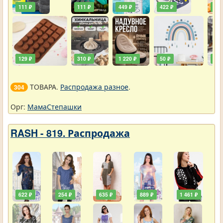
111 ₽
111 ₽
449 ₽
422 ₽
240
129 ₽
310 ₽
1 220 ₽
50 ₽
748
ТОВАРА.
Распродажа разное
.
304
Орг:
МамаСтепашки
RASH - 819. Распродажа
622 ₽
254 ₽
635 ₽
889 ₽
1 461 ₽