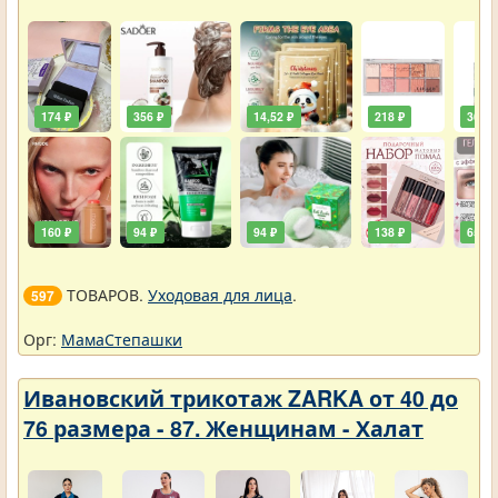
174 ₽
356 ₽
14,52 ₽
218 ₽
36,30
160 ₽
94 ₽
94 ₽
138 ₽
65 ₽
ТОВАРОВ.
Уходовая для лица
.
597
Орг:
МамаСтепашки
Ивановский трикотаж ZARKA от 40 до
76 размера - 87. Женщинам - Халат