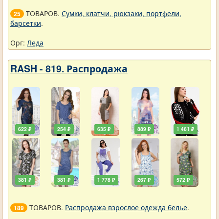
ТОВАРОВ.
Сумки, клатчи, рюкзаки, портфели,
25
барсетки
.
Орг:
Леда
RASH - 819. Распродажа
622 ₽
254 ₽
635 ₽
889 ₽
1 461 ₽
381 ₽
381 ₽
1 778 ₽
267 ₽
572 ₽
ТОВАРОВ.
Распродажа взрослое одежда белье
.
189