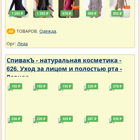
1 292 ₽
1 292 ₽
678 ₽
399 ₽
892 ₽
ТОВАРОВ.
Одежда
.
49
Орг:
Леда
СпивакЪ - натуральная косметика -
626. Уход за лицом и полостью рта -
Разное
192 ₽
192 ₽
192 ₽
226 ₽
278 ₽
226 ₽
226 ₽
329 ₽
287 ₽
226 ₽