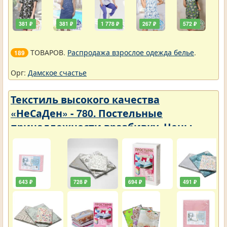
381 ₽
381 ₽
1 778 ₽
267 ₽
572 ₽
ТОВАРОВ.
Распродажа взрослое одежда белье
.
189
Орг:
Дамское счастье
Текстиль высокого качества
«НеСаДен» - 780. Постельные
принадлежности вразбивку. Цены
упали
643 ₽
728 ₽
694 ₽
491 ₽