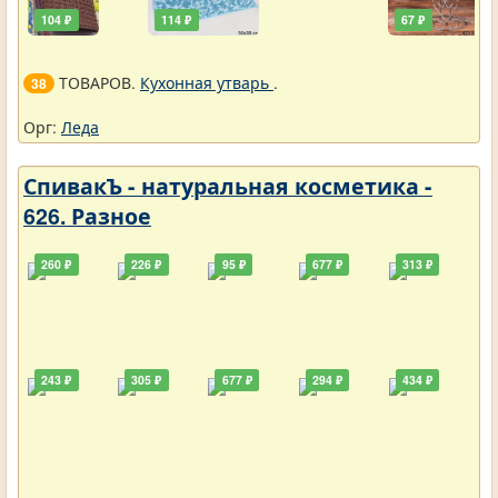
104 ₽
114 ₽
67 ₽
ТОВАРОВ.
Кухонная утварь
.
38
Орг:
Леда
СпивакЪ - натуральная косметика -
626. Разное
260 ₽
226 ₽
95 ₽
677 ₽
313 ₽
243 ₽
305 ₽
677 ₽
294 ₽
434 ₽