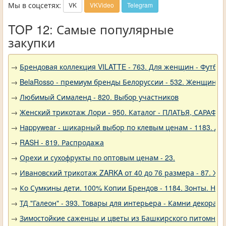
Мы в соцсетях:
VK
VKVideo
Telegram
TOP 12: Самые популярные
закупки
→
Брендовая коллекция VILATTE - 763. Для женщин - Футбол
→
BelaRosso - премиум бренды Белоруссии - 532. Женщина
→
Любимый Сималенд - 820. Выбор участников
→
Женский трикотаж Лори - 950. Каталог - ПЛАТЬЯ, САРАФА
→
Нappywear - шикарный выбор по клевым ценам - 1183. Дев
→
RASH - 819. Распродажа
→
Орехи и сухофрукты по оптовым ценам - 23.
→
Ивановский трикотаж ZARKA от 40 до 76 размера - 87. Же
→
Ко Сумкины дети. 100% Копии Брендов - 1184. Зонты. Нов
→
ТД "Галеон" - 393. Товары для интерьера - Камни декорат
→
Зимостойкие саженцы и цветы из Башкирского питомника 