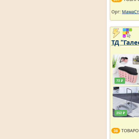
Орг:
МамаСт
ТД "Гале
72 ₽
252 ₽
ТОВАРО
38