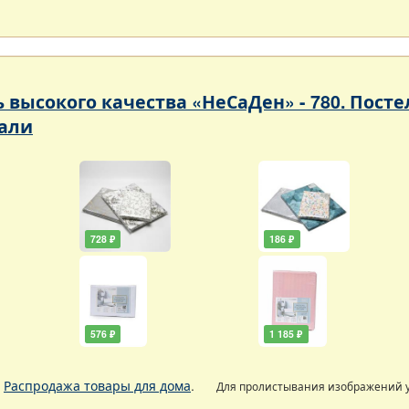
ь высокого качества «НеСаДен» - 780. Пос
али
728 ₽
186 ₽
576 ₽
1 185 ₽
.
Распродажа товары для дома
.
Для пролистывания изображений