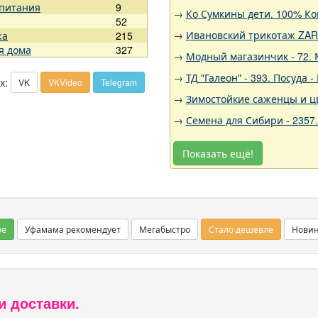
 питания
9
→
Ко Сумкины дети. 100% Ко
52
→
Ивановский трикотаж ZARK
жа
215
я дома
327
→
Модный магазинчик - 72. 
→
ТД "Галеон" - 393. Посуда
х:
VK
VKVideo
Telegram
→
Зимостойкие саженцы и цв
→
Семена для Сибири - 2357
Показать ещё!
ое
Уфамама рекомендует
Мегабыстро
Стало дешевле
Нови
и доставки.