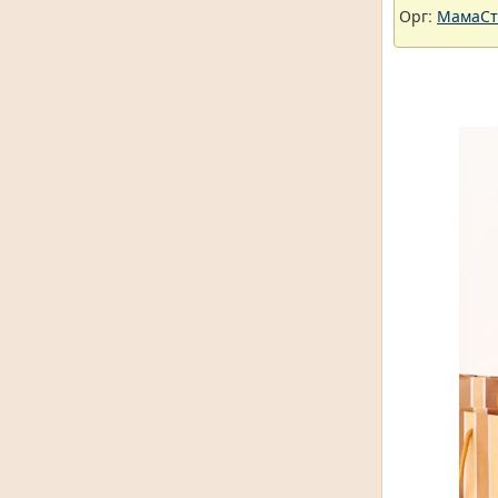
Орг:
МамаСт