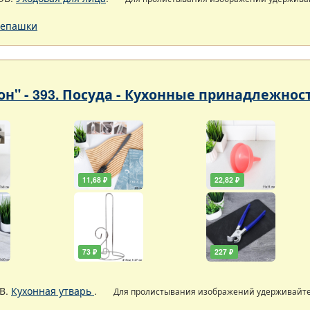
епашки
он" - 393. Посуда - Кухонные принадлежнос
11,68 ₽
22,82 ₽
73 ₽
227 ₽
В.
Кухонная утварь
.
Для пролистывания изображений удерживайт