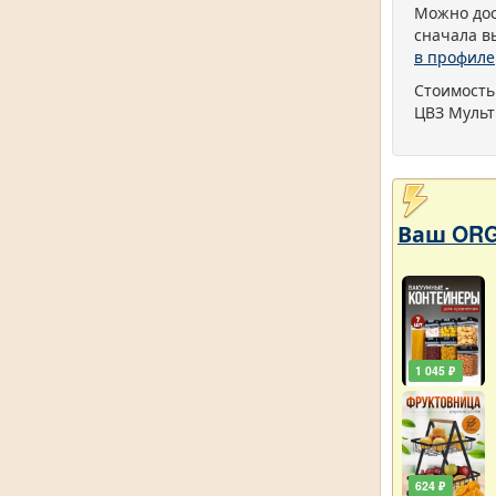
Можно дос
сначала в
в профиле
Стоимость
ЦВЗ Мульт
Ваш ORG
1 045 ₽
624 ₽