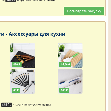
Посмотреть закупку
ти - Аксессуары для кухни
476 ₽
15,66 ₽
68 ₽
165 ₽
е
и крутите колесико мыши
shift