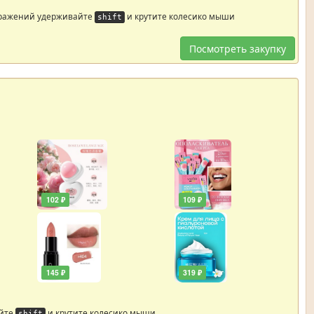
бражений удерживайте
и крутите колесико мыши
shift
Посмотреть закупку
102 ₽
109 ₽
145 ₽
319 ₽
айте
и крутите колесико мыши
shift