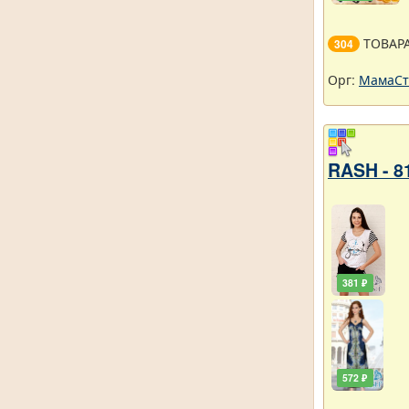
ТОВАР
304
Орг:
МамаСт
RASH - 8
381 ₽
572 ₽