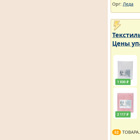
Орг:
Леда
Текстил
Цены уп
1 930 ₽
2 117 ₽
ТОВАРА
52