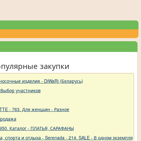
опулярные закупки
-носочные изделия - DiWaRi (Беларусь)
 Выбор участников
TTE - 763. Для женщин - Разное
продажа
950. Каталог - ПЛАТЬЯ, САРАФАНЫ
 спорта и отдыха - Serenada - 214. SALE - В одном экземпляре!