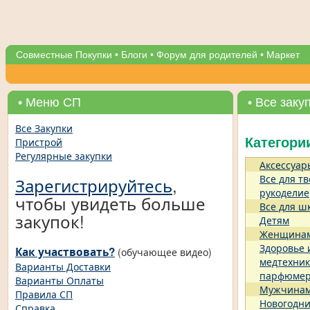
Совместные Покупки
•
Блоги
•
Форум для родителей
•
Маркет
• Меню СП
• Все заку
Все Закупки
Пристрой
Категори
Регулярные закупки
Аксессуар
Все для тв
Зарегистрируйтесь
,
рукоделие
чтобы увидеть больше
Все для ш
закупок!
Детям
Женщина
Здоровье 
Как участвовать?
(обучающее видео)
медтехник
Варианты Доставки
парфюме
Варианты Оплаты
Мужчина
Правила СП
Новогодни
Справка