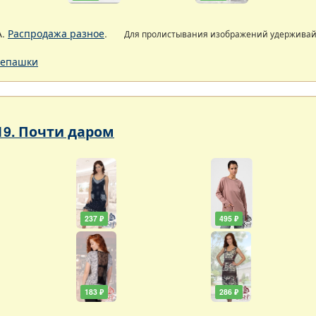
А.
Распродажа разное
.
Для пролистывания изображений удержива
епашки
19. Почти даром
237 ₽
495 ₽
183 ₽
286 ₽