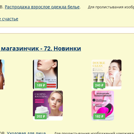
В.
Распродажа взрослое одежда белье
.
Для пролистывания изо
 счастье
магазинчик - 72. Новинки
189 ₽
240 ₽
202 ₽
182 ₽
ОВ.
Уходовая для лица
.
Для пролистывания изображений удержив