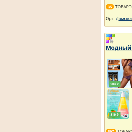
ТОВАРО
35
Орг:
Дамское
Модный 
203 ₽
319 ₽
ТОВАР
597