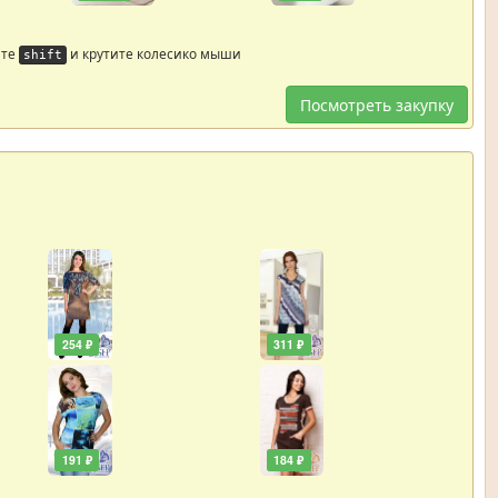
йте
и крутите колесико мыши
shift
Посмотреть закупку
254 ₽
311 ₽
191 ₽
184 ₽