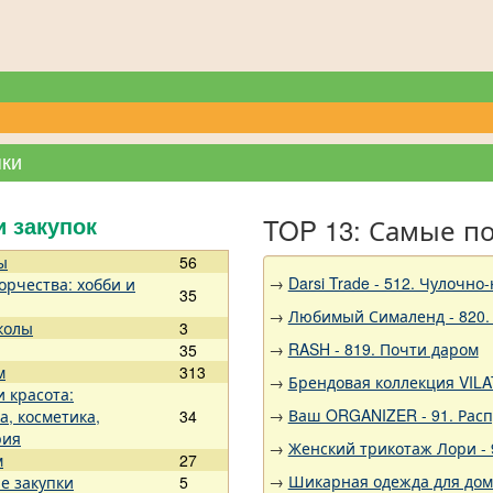
пки
TOP 13: Самые п
и закупок
ы
56
→
Darsi Trade - 512. Чулочно
орчества: хобби и
35
→
Любимый Сималенд - 820.
колы
3
→
RASH - 819. Почти даром
35
м
313
→
Брендовая коллекция VILA
и красота:
→
Ваш ORGANIZER - 91. Рас
а, косметика,
34
рия
→
Женский трикотаж Лори - 
м
27
→
Шикарная одежда для дома,
е закупки
5