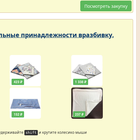
Посмотреть закупку
тельные принадлежности вразбивку.
423 ₽
1 338 ₽
152 ₽
237 ₽
 удерживайте
и крутите колесико мыши
shift