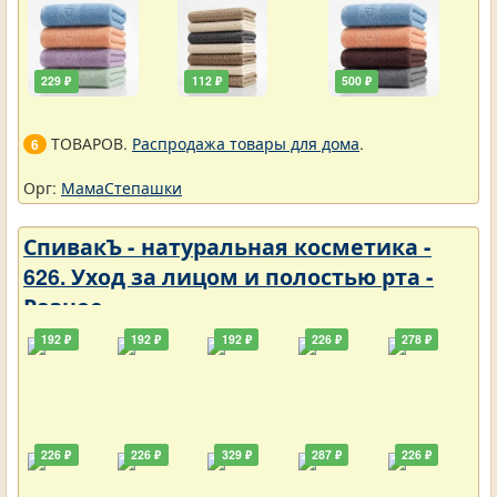
229 ₽
112 ₽
500 ₽
ТОВАРОВ.
Распродажа товары для дома
.
6
Орг:
МамаСтепашки
СпивакЪ - натуральная косметика -
626. Уход за лицом и полостью рта -
Разное
192 ₽
192 ₽
192 ₽
226 ₽
278 ₽
226 ₽
226 ₽
329 ₽
287 ₽
226 ₽