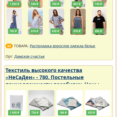
1 822 ₽
540 ₽
762 ₽
857 ₽
749 ₽
762 ₽
610 ₽
635 ₽
476 ₽
495 ₽
ТОВАРА.
Распродажа взрослое одежда белье
.
93
Орг:
Дамское счастье
Текстиль высокого качества
«НеСаДен» - 780. Постельные
принадлежности вразбивку. Цены
упали
1 930 ₽
728 ₽
186 ₽
423 ₽