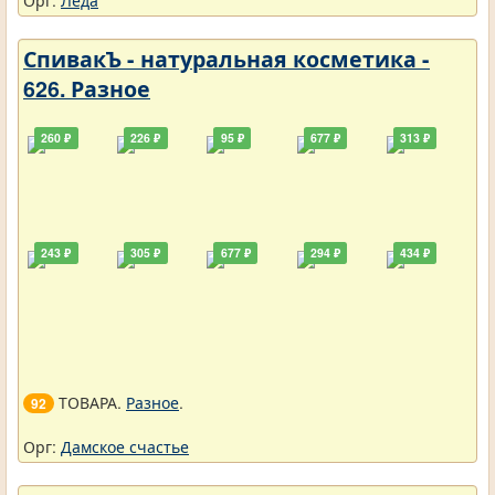
Орг:
Леда
СпивакЪ - натуральная косметика -
626. Разное
260 ₽
226 ₽
95 ₽
677 ₽
313 ₽
243 ₽
305 ₽
677 ₽
294 ₽
434 ₽
ТОВАРА.
Разное
.
92
Орг:
Дамское счастье