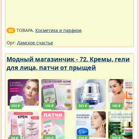
ТОВАРА.
Косметика и парфюм
.
83
Орг:
Дамское счастье
Модный магазинчик - 72. Кремы, гели
для лица, патчи от прыщей
202 ₽
145 ₽
363 ₽
160 ₽
94 ₽
145 ₽
254 ₽
203 ₽