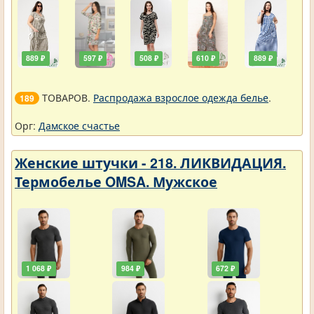
889 ₽
597 ₽
508 ₽
610 ₽
889 ₽
ТОВАРОВ.
Распродажа взрослое одежда белье
.
189
Орг:
Дамское счастье
Женские штучки - 218. ЛИКВИДАЦИЯ.
Термобелье OMSA. Мужское
1 068 ₽
984 ₽
672 ₽