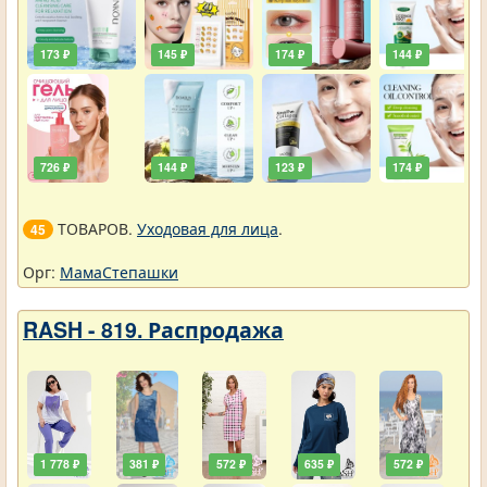
173 ₽
145 ₽
174 ₽
144 ₽
726 ₽
144 ₽
123 ₽
174 ₽
ТОВАРОВ.
Уходовая для лица
.
45
Орг:
МамаСтепашки
RASH - 819. Распродажа
1 778 ₽
381 ₽
572 ₽
635 ₽
572 ₽