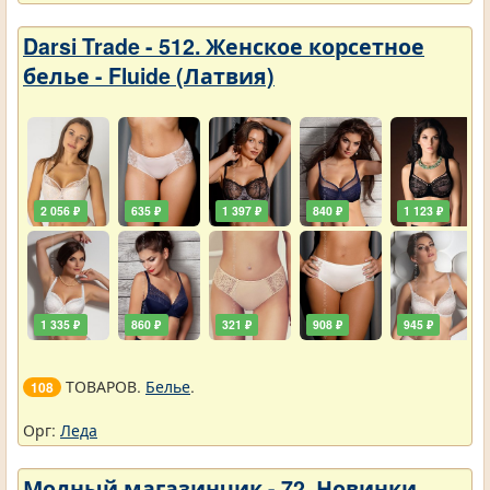
Darsi Trade - 512. Женское корсетное
белье - Fluide (Латвия)
2 056 ₽
635 ₽
1 397 ₽
840 ₽
1 123 ₽
1 335 ₽
860 ₽
321 ₽
908 ₽
945 ₽
ТОВАРОВ.
Белье
.
108
Орг:
Леда
Модный магазинчик - 72. Новинки