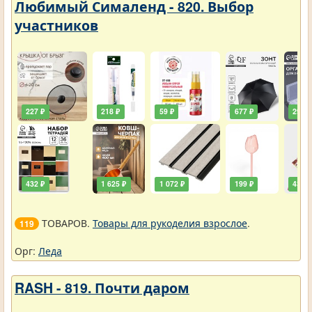
Любимый Сималенд - 820. Выбор
участников
227 ₽
218 ₽
59 ₽
677 ₽
290 ₽
432 ₽
1 625 ₽
1 072 ₽
199 ₽
432 ₽
ТОВАРОВ.
Товары для рукоделия взрослое
.
119
Орг:
Леда
RASH - 819. Почти даром