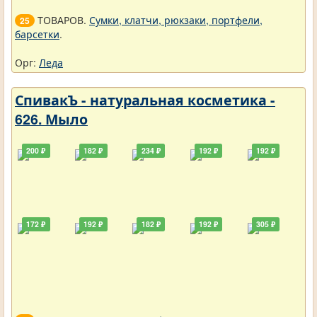
ТОВАРОВ.
Сумки, клатчи, рюкзаки, портфели,
25
барсетки
.
Орг:
Леда
СпивакЪ - натуральная косметика -
626. Мыло
200 ₽
182 ₽
234 ₽
192 ₽
192 ₽
172 ₽
192 ₽
182 ₽
192 ₽
305 ₽