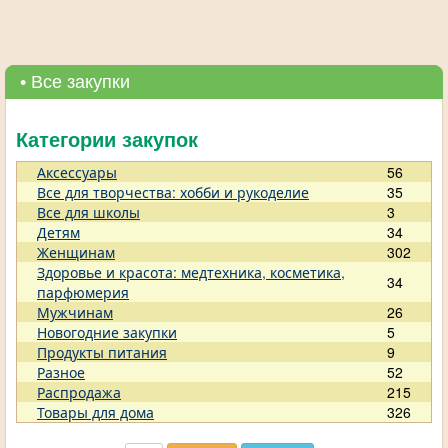
• Все закупки
Категории закупок
Аксессуары
56
Все для творчества: хобби и рукоделие
35
Все для школы
3
Детям
34
Женщинам
302
Здоровье и красота: медтехника, косметика,
34
парфюмерия
Мужчинам
26
Новогодние закупки
5
Продукты питания
9
Разное
52
Распродажа
215
Товары для дома
326