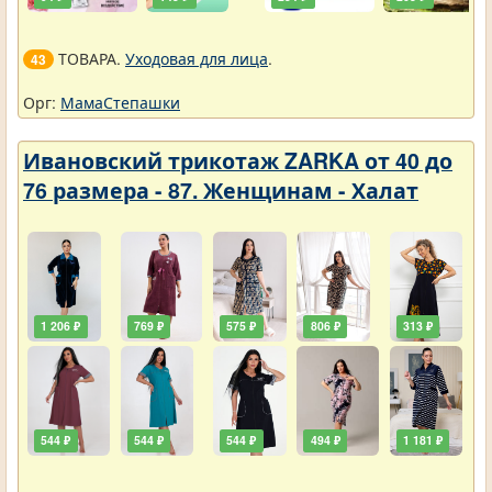
ТОВАРА.
Уходовая для лица
.
43
Орг:
МамаСтепашки
Ивановский трикотаж ZARKA от 40 до
76 размера - 87. Женщинам - Халат
1 206 ₽
769 ₽
575 ₽
806 ₽
313 ₽
544 ₽
544 ₽
544 ₽
494 ₽
1 181 ₽