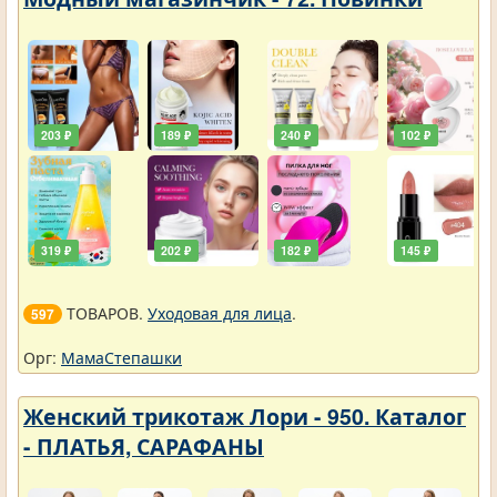
203 ₽
189 ₽
240 ₽
102 ₽
319 ₽
202 ₽
182 ₽
145 ₽
ТОВАРОВ.
Уходовая для лица
.
597
Орг:
МамаСтепашки
Женский трикотаж Лори - 950. Каталог
- ПЛАТЬЯ, САРАФАНЫ