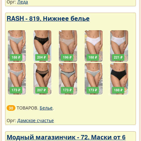
Орг:
Леда
RASH - 819. Нижнее белье
188 ₽
204 ₽
196 ₽
188 ₽
221 ₽
173 ₽
207 ₽
173 ₽
173 ₽
188 ₽
ТОВАРОВ.
Белье
.
30
Орг:
Дамское счастье
Модный магазинчик - 72. Маски от 6