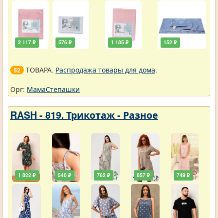
2 117 ₽
576 ₽
1 185 ₽
152 ₽
ТОВАРА.
Распродажа товары для дома
.
52
Орг:
МамаСтепашки
RASH - 819. Трикотаж - Разное
1 822 ₽
540 ₽
762 ₽
857 ₽
749 ₽