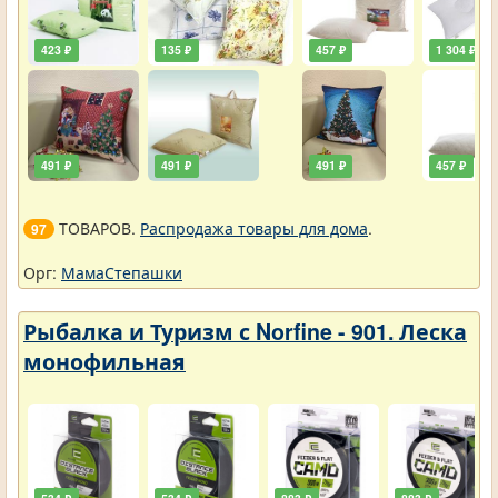
423 ₽
135 ₽
457 ₽
1 304 ₽
491 ₽
491 ₽
491 ₽
457 ₽
ТОВАРОВ.
Распродажа товары для дома
.
97
Орг:
МамаСтепашки
Рыбалка и Туризм с Norfine - 901. Леска
монофильная