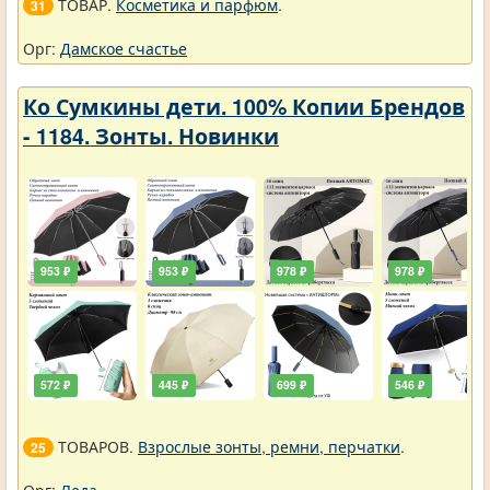
ТОВАР.
Косметика и парфюм
.
31
Орг:
Дамское счастье
Ко Сумкины дети. 100% Копии Брендов
- 1184. Зонты. Новинки
953 ₽
953 ₽
978 ₽
978 ₽
572 ₽
445 ₽
699 ₽
546 ₽
ТОВАРОВ.
Взрослые зонты, ремни, перчатки
.
25