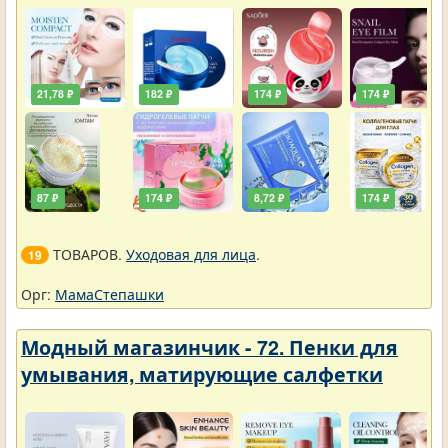
21,78 ₽
182 ₽
174 ₽
174 ₽
87 ₽
174 ₽
8,72 ₽
174 ₽
ТОВАРОВ.
Уходовая для лица
.
19
Орг:
МамаСтепашки
Модный магазинчик - 72. Пенки для
умывания, матирующие салфетки