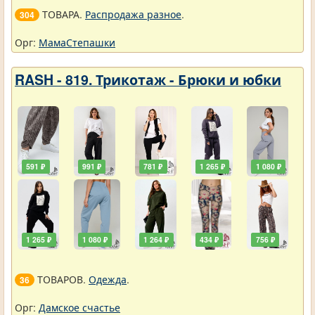
ТОВАРА.
Распродажа разное
.
304
Орг:
МамаСтепашки
RASH - 819. Трикотаж - Брюки и юбки
591 ₽
991 ₽
781 ₽
1 265 ₽
1 080 ₽
1 265 ₽
1 080 ₽
1 264 ₽
434 ₽
756 ₽
ТОВАРОВ.
Одежда
.
36
Орг:
Дамское счастье