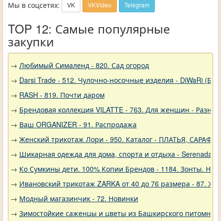
Мы в соцсетях:
VK
VKVideo
Telegram
TOP 12: Самые популярные
закупки
→
Любимый Сималенд - 820. Сад огород
→
Darsi Trade - 512. Чулочно-носочные изделия - DiWaRi (Бел
→
RASH - 819. Почти даром
→
Брендовая коллекция VILATTE - 763. Для женщин - Разное
→
Ваш ORGANIZER - 91. Распродажа
→
Женский трикотаж Лори - 950. Каталог - ПЛАТЬЯ, САРАФА
→
Шикарная одежда для дома, спорта и отдыха - Serenada - 
→
Ко Сумкины дети. 100% Копии Брендов - 1184. Зонты. Нов
→
Ивановский трикотаж ZARKA от 40 до 76 размера - 87. Ж
→
Модный магазинчик - 72. Новинки
→
Зимостойкие саженцы и цветы из Башкирского питомника 