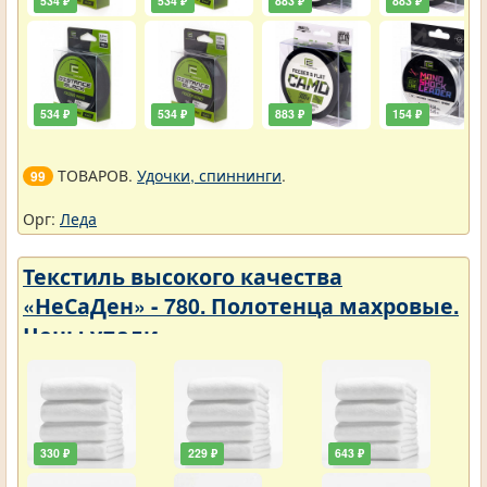
534 ₽
534 ₽
883 ₽
883 ₽
534 ₽
534 ₽
883 ₽
154 ₽
ТОВАРОВ.
Удочки, спиннинги
.
99
Орг:
Леда
Текстиль высокого качества
«НеСаДен» - 780. Полотенца махровые.
Цены упали
330 ₽
229 ₽
643 ₽