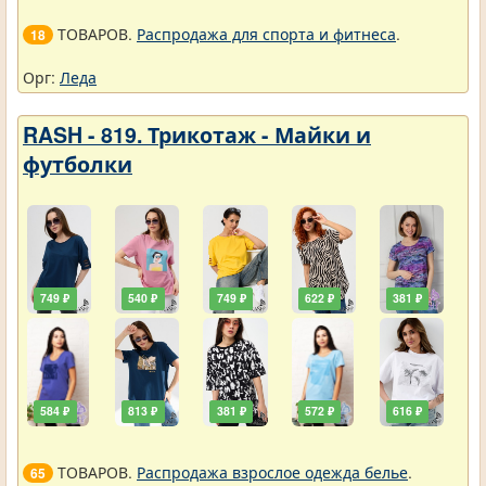
ТОВАРОВ.
Распродажа для спорта и фитнеса
.
18
Орг:
Леда
RASH - 819. Трикотаж - Майки и
футболки
749 ₽
540 ₽
749 ₽
622 ₽
381 ₽
584 ₽
813 ₽
381 ₽
572 ₽
616 ₽
ТОВАРОВ.
Распродажа взрослое одежда белье
.
65