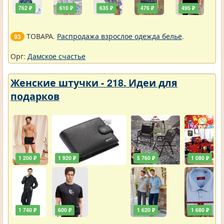
762 ₽
610 ₽
635 ₽
476 ₽
495 ₽
ТОВАРА.
Распродажа взрослое одежда белье
.
93
Орг:
Дамское счастье
Женские штучки - 218. Идеи для
подарков
1 200 ₽
1 920 ₽
5 760 ₽
1 080 ₽
1 740 ₽
600 ₽
1 620 ₽
1 680 ₽