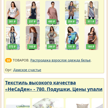
381 ₽
237 ₽
495 ₽
254 ₽
311 ₽
572 ₽
183 ₽
286 ₽
191 ₽
184 ₽
ТОВАРОВ.
Распродажа взрослое одежда белье
.
35
Орг:
Дамское счастье
Текстиль высокого качества
«НеСаДен» - 780. Подушки. Цены упали