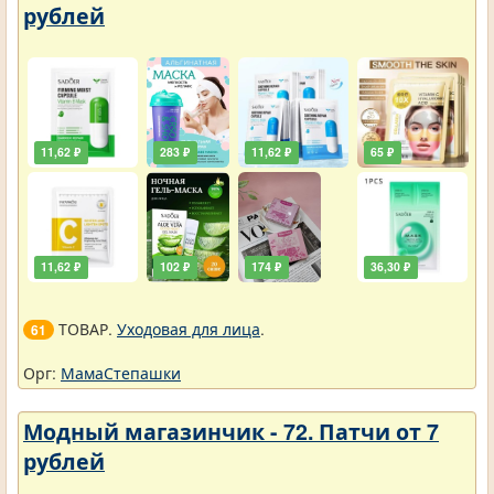
рублей
11,62 ₽
283 ₽
11,62 ₽
65 ₽
11,62 ₽
102 ₽
174 ₽
36,30 ₽
ТОВАР.
Уходовая для лица
.
61
Орг:
МамаСтепашки
Модный магазинчик - 72. Патчи от 7
рублей