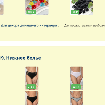
108 ₽
95 ₽
.
Для декора домашнего интерьера
.
Для пролистывания изобра
19. Нижнее белье
218 ₽
221 ₽