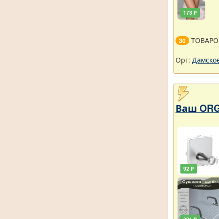
173 ₽
ТОВАРО
30
Орг:
Дамское
Ваш ORG
92 ₽