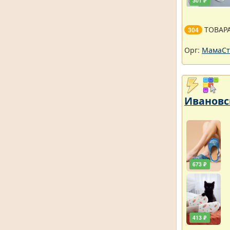
301 ₽
ТОВАР
304
Орг:
МамаСт
Ивановс
673 ₽
413 ₽