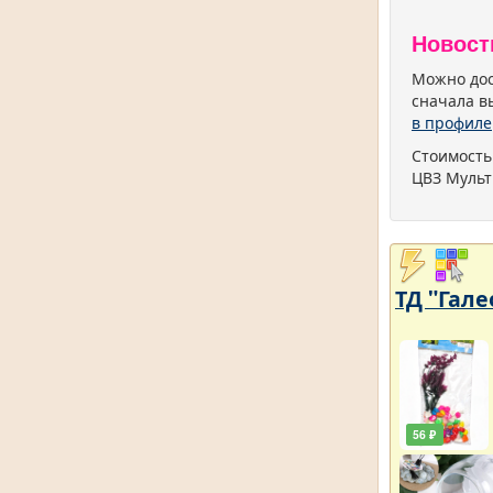
Новост
Можно дос
сначала в
в профиле
Стоимость
ЦВЗ Мульт
ТД "Гале
56 ₽