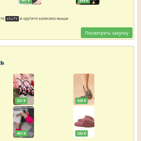
467 ₽
624 ₽
йте
и крутите колесико мыши
shift
Посмотреть закупку
вь
337 ₽
629 ₽
491 ₽
523 ₽