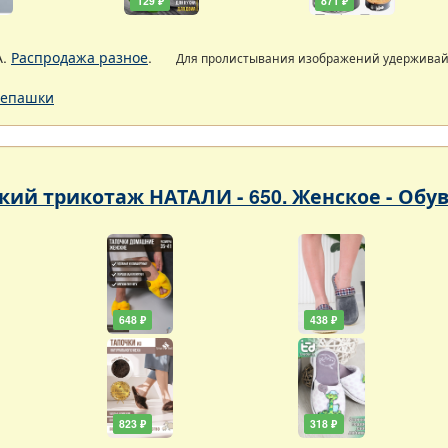
129 ₽
871 ₽
А.
Распродажа разное
.
Для пролистывания изображений удержива
епашки
кий трикотаж НАТАЛИ - 650. Женское - Обу
648 ₽
438 ₽
823 ₽
318 ₽