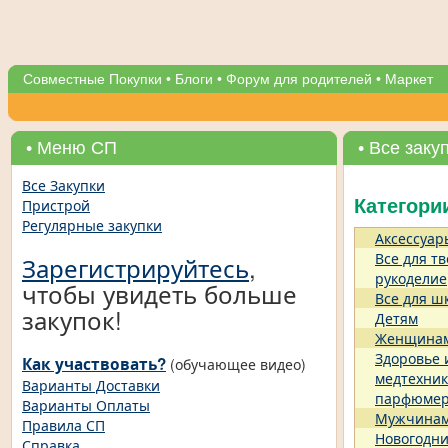
Совместные Покупки
•
Блоги
•
Форум для родителей
•
Маркет
• Меню СП
• Все заку
Все Закупки
Пристрой
Категори
Регулярные закупки
Аксессуар
Все для тв
Зарегистрируйтесь
,
рукоделие
чтобы увидеть больше
Все для ш
закупок!
Детям
Женщина
Здоровье 
Как участвовать?
(обучающее видео)
медтехник
Варианты Доставки
парфюме
Варианты Оплаты
Мужчина
Правила СП
Новогодни
Справка