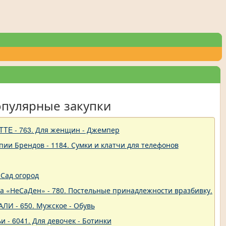
опулярные закупки
TTE - 763. Для женщин - Джемпер
пии Брендов - 1184. Сумки и клатчи для телефонов
Сад огород
ва «НеСаДен» - 780. Постельные принадлежности вразбивку. Це
ЛИ - 650. Мужское - Обувь
и - 6041. Для девочек - Ботинки