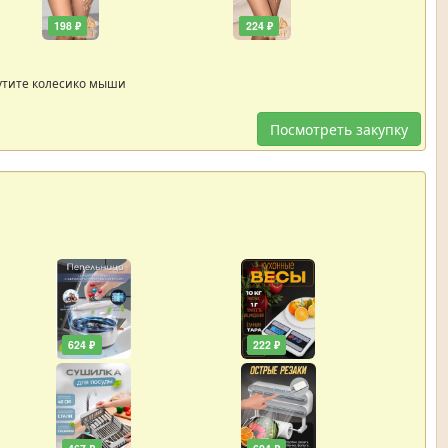
198 ₽
224 ₽
утите колесико мыши
Посмотреть закупку
624 ₽
222 ₽