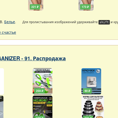
221 ₽
173 ₽
В.
Белье
.
Для пролистывания изображений удерживайте
и кр
shift
 счастье
ANIZER - 91. Распродажа
259 ₽
90 ₽