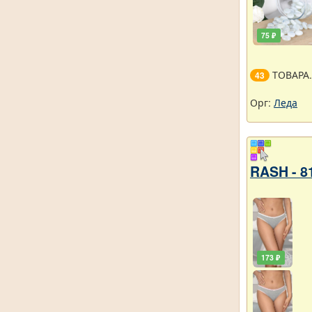
75 ₽
ТОВАРА
43
Орг:
Леда
RASH - 8
173 ₽