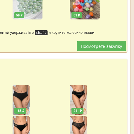
59 ₽
81 ₽
жений удерживайте
и крутите колесико мыши
shift
Посмотреть закупку
188 ₽
211 ₽