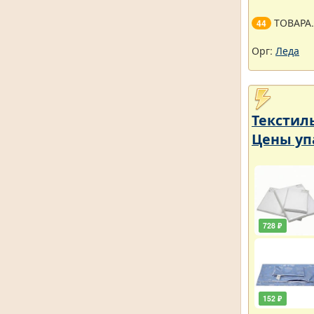
ТОВАРА
44
Орг:
Леда
Текстил
Цены уп
728 ₽
152 ₽