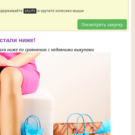
 удерживайте
и крутите колесико мыши
shift
Посмотреть закупку
 стали ниже!
ла ниже по сравнению с недавними выкупами