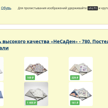
.
Обувь
.
Для пролистывания изображений удерживайте
и крут
shift
ь высокого качества «НеСаДен» - 780. Пос
али
169 ₽
229 ₽
1 405 ₽
161 ₽