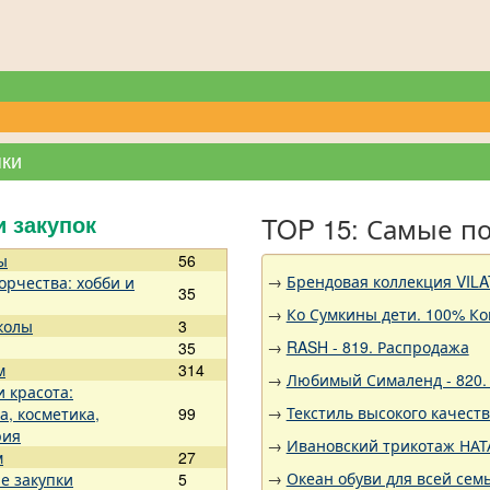
пки
TOP 15: Самые п
и закупок
ы
56
→
Брендовая коллекция VILA
орчества: хобби и
35
→
Ко Сумкины дети. 100% Ко
колы
3
→
RASH - 819. Распродажа
35
м
314
→
Любимый Сималенд - 820. 
и красота:
→
Текстиль высокого качест
а, косметика,
99
рия
→
Ивановский трикотаж НАТА
м
27
→
Океан обуви для всей семь
е закупки
5