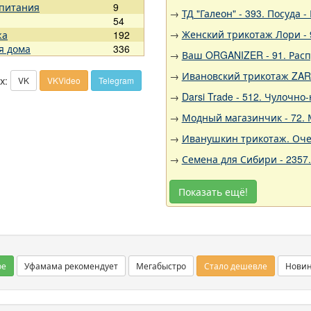
 питания
9
→
ТД "Галеон" - 393. Посуда
54
→
Женский трикотаж Лори - 
жа
192
я дома
336
→
Ваш ORGANIZER - 91. Рас
→
Ивановский трикотаж ZARK
х:
VK
VKVideo
Telegram
→
Darsi Trade - 512. Чулочн
→
Модный магазинчик - 72. 
→
Иванушкин трикотаж. Очен
→
Семена для Сибири - 2357
Показать ещё!
ое
Уфамама рекомендует
Мегабыстро
Стало дешевле
Нови