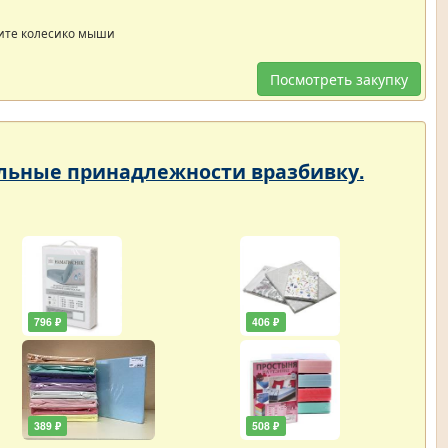
ите колесико мыши
Посмотреть закупку
тельные принадлежности вразбивку.
796 ₽
406 ₽
389 ₽
508 ₽