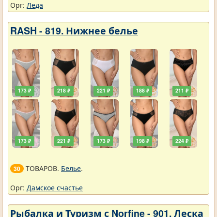
Орг:
Леда
RASH - 819. Нижнее белье
173 ₽
218 ₽
221 ₽
188 ₽
211 ₽
173 ₽
221 ₽
173 ₽
198 ₽
224 ₽
ТОВАРОВ.
Белье
.
30
Орг:
Дамское счастье
Рыбалка и Туризм с Norfine - 901. Леска