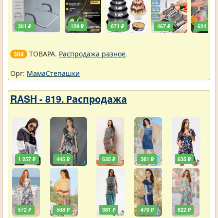
301 ₽
129 ₽
871 ₽
467 ₽
624 ₽
ТОВАРА.
Распродажа разное
.
304
Орг:
МамаСтепашки
RASH - 819. Распродажа
1 257 ₽
445 ₽
635 ₽
381 ₽
635 ₽
572 ₽
508 ₽
381 ₽
470 ₽
622 ₽