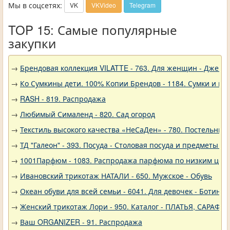
Мы в соцсетях:
VK
VKVideo
Telegram
TOP 15: Самые популярные
закупки
→
Брендовая коллекция VILATTE - 763. Для женщин - Джемп
→
Ко Сумкины дети. 100% Копии Брендов - 1184. Сумки и кл
→
RASH - 819. Распродажа
→
Любимый Сималенд - 820. Сад огород
→
Текстиль высокого качества «НеСаДен» - 780. Постельны
→
ТД "Галеон" - 393. Посуда - Столовая посуда и предметы с
→
1001Парфюм - 1083. Распродажа парфюма по низким цен
→
Ивановский трикотаж НАТАЛИ - 650. Мужское - Обувь
→
Океан обуви для всей семьи - 6041. Для девочек - Ботинки
→
Женский трикотаж Лори - 950. Каталог - ПЛАТЬЯ, САРАФА
→
Ваш ORGANIZER - 91. Распродажа