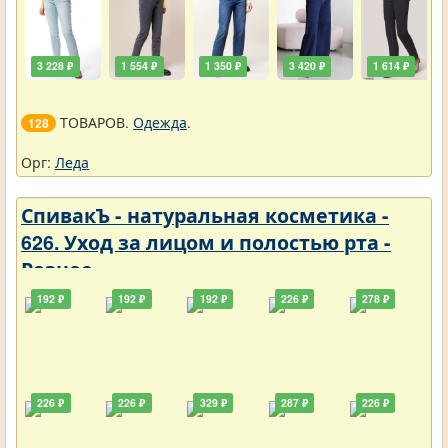
3 228 ₽
1 554 ₽
1 350 ₽
3 420 ₽
1 614 ₽
ТОВАРОВ.
Одежда
.
128
Орг:
Леда
СпивакЪ - натуральная косметика -
626. Уход за лицом и полостью рта -
Разное
192 ₽
192 ₽
192 ₽
226 ₽
278 ₽
226 ₽
226 ₽
329 ₽
287 ₽
226 ₽