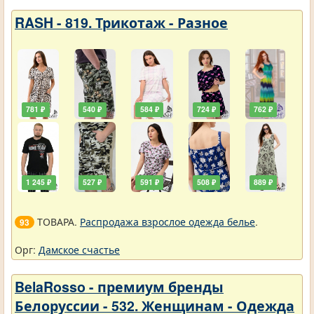
RASH - 819. Трикотаж - Разное
781 ₽
540 ₽
584 ₽
724 ₽
762 ₽
1 245 ₽
527 ₽
591 ₽
508 ₽
889 ₽
ТОВАРА.
Распродажа взрослое одежда белье
.
93
Орг:
Дамское счастье
BelaRosso - премиум бренды
Белоруссии - 532. Женщинам - Одежда