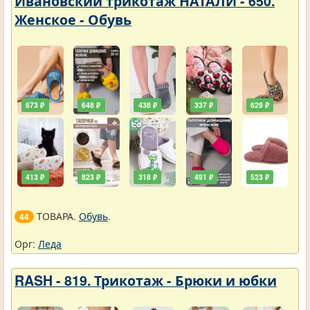
Ивановский трикотаж НАТАЛИ - 650.
Женское - Обувь
673 ₽
648 ₽
438 ₽
337 ₽
629 ₽
413 ₽
823 ₽
318 ₽
491 ₽
523 ₽
ТОВАРА.
Обувь
.
44
Орг:
Леда
RASH - 819. Трикотаж - Брюки и юбки