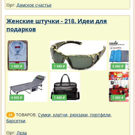
Орг:
Дамское счастье
Женские штучки - 218. Идеи для
подарков
1 680 ₽
1 440 ₽
5 880 ₽
4 920 ₽
1 680 ₽
1 080 ₽
ТОВАРОВ.
Сумки, клатчи, рюкзаки, портфели,
25
барсетки
.
Орг:
Леда