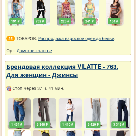
191 ₽
762 ₽
225 ₽
241 ₽
184 ₽
ТОВАРОВ.
Распродажа взрослое одежда белье
.
35
Орг:
Дамское счастье
Брендовая коллекция VILATTE - 763.
Для женщин - Джинсы
Стоп через 37 ч. 41 мин.
1 434 ₽
3 348 ₽
1 410 ₽
3 420 ₽
3 348 ₽