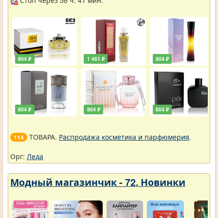
Стоп через 58 ч. 41 мин.
804 ₽
1 461 ₽
804 ₽
804 ₽
804 ₽
804 ₽
ТОВАРА.
Распродажа косметика и парфюмерия
.
114
Орг:
Леда
Модный магазинчик - 72. Новинки