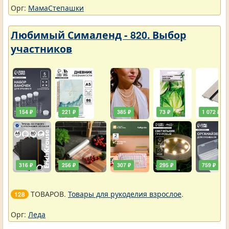
Орг:
МамаСтепашки
Любимый Сималенд - 820. Выбор
участников
154 ₽
221 ₽
385 ₽
73 ₽
1 072 ₽
316 ₽
256 ₽
307 ₽
295 ₽
759 ₽
ТОВАРОВ.
Товары для рукоделия взрослое
.
128
Орг:
Леда