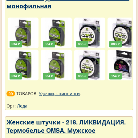
монофильная
534 ₽
534 ₽
883 ₽
883 ₽
534 ₽
534 ₽
883 ₽
154 ₽
ТОВАРОВ.
Удочки, спиннинги
.
99
Орг:
Леда
Женские штучки - 218. ЛИКВИДАЦИЯ.
Термобелье OMSA. Мужское