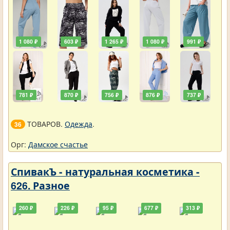
1 080 ₽
603 ₽
1 265 ₽
1 080 ₽
991 ₽
781 ₽
870 ₽
756 ₽
876 ₽
737 ₽
ТОВАРОВ.
Одежда
.
36
Орг:
Дамское счастье
СпивакЪ - натуральная косметика -
626. Разное
260 ₽
226 ₽
95 ₽
677 ₽
313 ₽