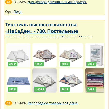
ТОВАРА.
Для декора домашнего интерьера
.
43
Орг:
Леда
Текстиль высокого качества
«НеСаДен» - 780. Постельные
принадлежности вразбивку. Цены
упали
728 ₽
169 ₽
229 ₽
796 ₽
152 ₽
1 405 ₽
161 ₽
389 ₽
ТОВАРА.
Распродажа товары для дома
.
52