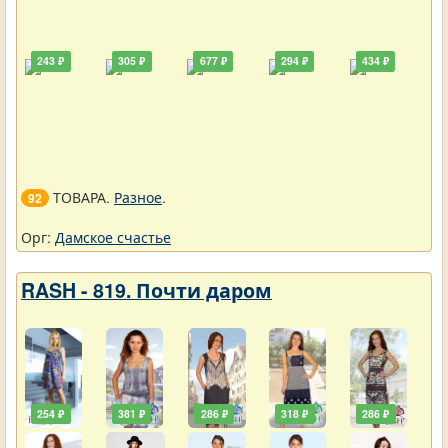
243 ₽
305 ₽
677 ₽
294 ₽
434 ₽
ТОВАРА.
Разное
.
92
Орг:
Дамское счастье
RASH - 819. Почти даром
254 ₽
381 ₽
286 ₽
318 ₽
286 ₽