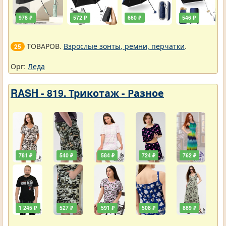
978 ₽
572 ₽
660 ₽
546 ₽
ТОВАРОВ.
Взрослые зонты, ремни, перчатки
.
25
Орг:
Леда
RASH - 819. Трикотаж - Разное
781 ₽
540 ₽
584 ₽
724 ₽
762 ₽
1 245 ₽
527 ₽
591 ₽
508 ₽
889 ₽