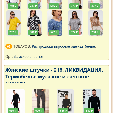
749 ₽
749 ₽
616 ₽
679 ₽
427 ₽
762 ₽
381 ₽
572 ₽
622 ₽
768 ₽
ТОВАРОВ.
Распродажа взрослое одежда белье
.
65
Орг:
Дамское счастье
Женские штучки - 218. ЛИКВИДАЦИЯ.
Термобелье мужское и женское.
ТУРЦИЯ
636 ₽
600 ₽
516 ₽
540 ₽