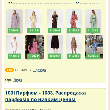
- Молодежные коллекции - Костюмы
7 870 ₽
11 618 ₽
11 850 ₽
11 524 ₽
11 038 ₽
12 400 ₽
15 207 ₽
10 389 ₽
11 539 ₽
15 085 ₽
ТОВАРОВ.
Одежда
.
240
Орг:
Леда
1001Парфюм - 1083. Распродажа
парфюма по низким ценам