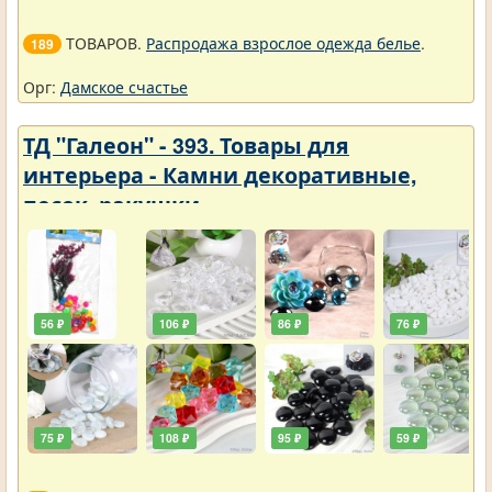
ТОВАРОВ.
Распродажа взрослое одежда белье
.
189
Орг:
Дамское счастье
ТД "Галеон" - 393. Товары для
интерьера - Камни декоративные,
песок, ракушки
56 ₽
106 ₽
86 ₽
76 ₽
75 ₽
108 ₽
95 ₽
59 ₽