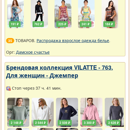
191 ₽
762 ₽
225 ₽
241 ₽
184 ₽
ТОВАРОВ.
Распродажа взрослое одежда белье
.
35
Орг:
Дамское счастье
Брендовая коллекция VILATTE - 763.
Для женщин - Джемпер
Стоп через 37 ч. 41 мин.
2 148 ₽
2 544 ₽
2 508 ₽
3 300 ₽
2 628 ₽