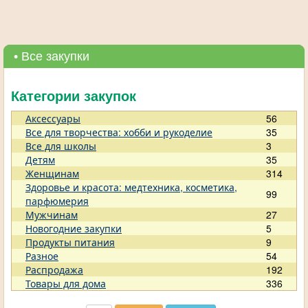
• Все закупки
Категории закупок
Аксессуары
56
Все для творчества: хобби и рукоделие
35
Все для школы
3
Детям
35
Женщинам
314
Здоровье и красота: медтехника, косметика,
99
парфюмерия
Мужчинам
27
Новогодние закупки
5
Продукты питания
9
Разное
54
Распродажа
192
Товары для дома
336