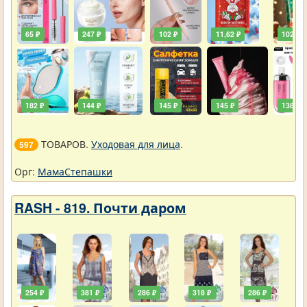
65 ₽
247 ₽
102 ₽
11,62 ₽
102 ₽
182 ₽
144 ₽
145 ₽
145 ₽
138 ₽
ТОВАРОВ.
Уходовая для лица
.
597
Орг:
МамаСтепашки
RASH - 819. Почти даром
254 ₽
381 ₽
286 ₽
318 ₽
286 ₽