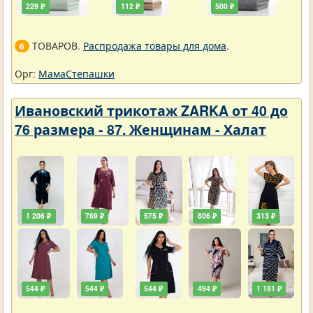
229 ₽
112 ₽
500 ₽
ТОВАРОВ.
Распродажа товары для дома
.
6
Орг:
МамаСтепашки
Ивановский трикотаж ZARKA от 40 до
76 размера - 87. Женщинам - Халат
1 206 ₽
769 ₽
575 ₽
806 ₽
313 ₽
544 ₽
544 ₽
544 ₽
494 ₽
1 181 ₽