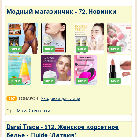
Модный магазинчик - 72. Новинки
203 ₽
189 ₽
240 ₽
102 ₽
319 ₽
202 ₽
182 ₽
145 ₽
ТОВАРОВ.
Уходовая для лица
.
597
Орг:
МамаСтепашки
Darsi Trade - 512. Женское корсетное
белье - Fluide (Латвия)