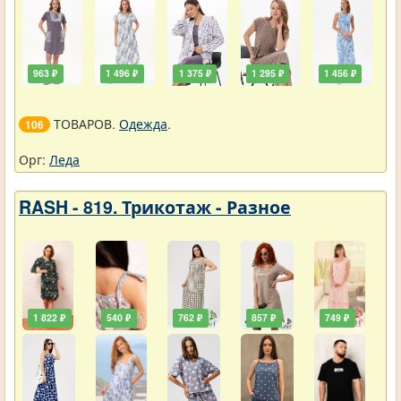
963 ₽
1 496 ₽
1 375 ₽
1 295 ₽
1 456 ₽
ТОВАРОВ.
Одежда
.
106
Орг:
Леда
RASH - 819. Трикотаж - Разное
1 822 ₽
540 ₽
762 ₽
857 ₽
749 ₽