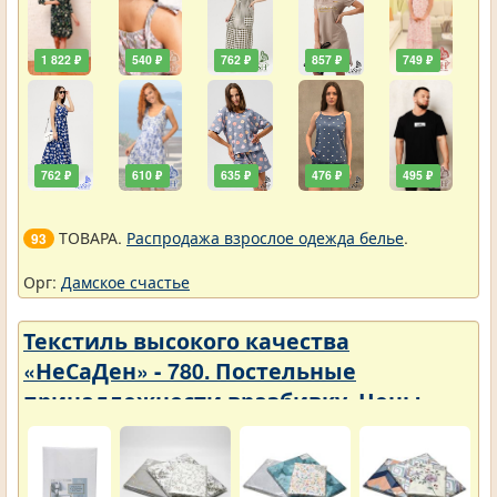
1 822 ₽
540 ₽
762 ₽
857 ₽
749 ₽
762 ₽
610 ₽
635 ₽
476 ₽
495 ₽
ТОВАРА.
Распродажа взрослое одежда белье
.
93
Орг:
Дамское счастье
Текстиль высокого качества
«НеСаДен» - 780. Постельные
принадлежности вразбивку. Цены
упали