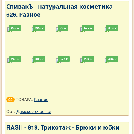
СпивакЪ - натуральная косметика -
626. Разное
260 ₽
226 ₽
95 ₽
677 ₽
313 ₽
243 ₽
305 ₽
677 ₽
294 ₽
434 ₽
ТОВАРА.
Разное
.
92
Орг:
Дамское счастье
RASH - 819. Трикотаж - Брюки и юбки