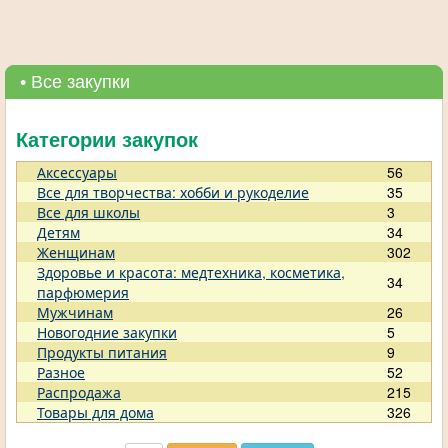
• Все закупки
Категории закупок
Аксессуары
56
Все для творчества: хобби и рукоделие
35
Все для школы
3
Детям
34
Женщинам
302
Здоровье и красота: медтехника, косметика,
34
парфюмерия
Мужчинам
26
Новогодние закупки
5
Продукты питания
9
Разное
52
Распродажа
215
Товары для дома
326