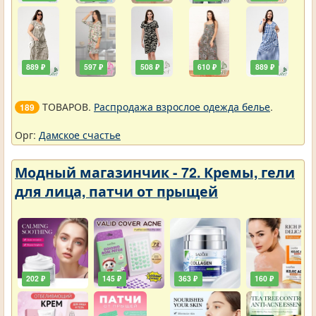
889 ₽
597 ₽
508 ₽
610 ₽
889 ₽
ТОВАРОВ.
Распродажа взрослое одежда белье
.
189
Орг:
Дамское счастье
Модный магазинчик - 72. Кремы, гели
для лица, патчи от прыщей
202 ₽
145 ₽
363 ₽
160 ₽