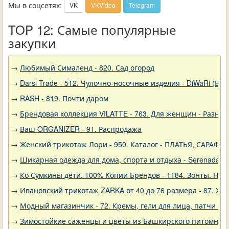
Мы в соцсетях:
VK
VKVideo
Telegram
TOP 12: Самые популярные
закупки
→
Любимый Сималенд - 820. Сад огород
→
Darsi Trade - 512. Чулочно-носочные изделия - DiWaRi (Бел
→
RASH - 819. Почти даром
→
Брендовая коллекция VILATTE - 763. Для женщин - Разное
→
Ваш ORGANIZER - 91. Распродажа
→
Женский трикотаж Лори - 950. Каталог - ПЛАТЬЯ, САРАФА
→
Шикарная одежда для дома, спорта и отдыха - Serenada - 
→
Ко Сумкины дети. 100% Копии Брендов - 1184. Зонты. Нов
→
Ивановский трикотаж ZARKA от 40 до 76 размера - 87. Ж
→
Модный магазинчик - 72. Кремы, гели для лица, патчи о
→
Зимостойкие саженцы и цветы из Башкирского питомника 