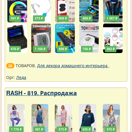
591 ₽
273 ₽
806 ₽
806 ₽
1 067 ₽
876 ₽
1 168 ₽
699 ₽
756 ₽
362 ₽
ТОВАРОВ.
Для декора домашнего интерьера
.
28
Орг:
Леда
RASH - 819. Распродажа
1 778 ₽
381 ₽
572 ₽
635 ₽
572 ₽