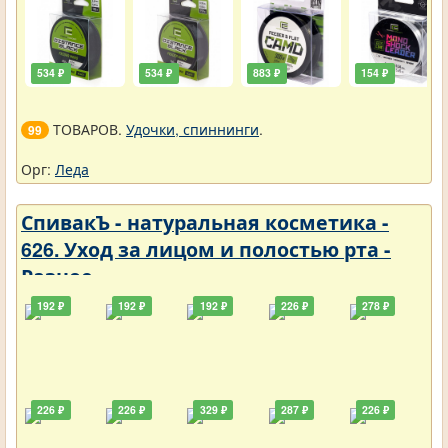
534 ₽
534 ₽
883 ₽
154 ₽
ТОВАРОВ.
Удочки, спиннинги
.
99
Орг:
Леда
СпивакЪ - натуральная косметика -
626. Уход за лицом и полостью рта -
Разное
192 ₽
192 ₽
192 ₽
226 ₽
278 ₽
226 ₽
226 ₽
329 ₽
287 ₽
226 ₽