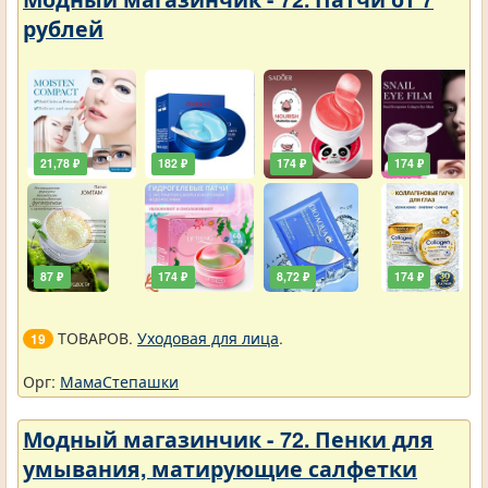
рублей
21,78 ₽
182 ₽
174 ₽
174 ₽
87 ₽
174 ₽
8,72 ₽
174 ₽
ТОВАРОВ.
Уходовая для лица
.
19
Орг:
МамаСтепашки
Модный магазинчик - 72. Пенки для
умывания, матирующие салфетки