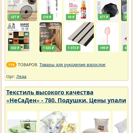
227 ₽
218 ₽
59 ₽
677 ₽
290 ₽
432 ₽
1 625 ₽
1 072 ₽
199 ₽
432 ₽
ТОВАРОВ.
Товары для рукоделия взрослое
.
119
Орг:
Леда
Текстиль высокого качества
«НеСаДен» - 780. Подушки. Цены упали