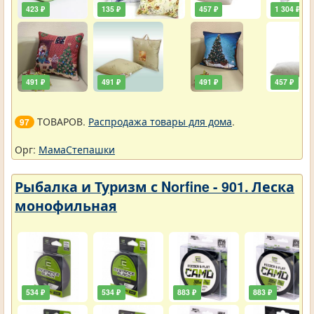
423 ₽
135 ₽
457 ₽
1 304 ₽
491 ₽
491 ₽
491 ₽
457 ₽
ТОВАРОВ.
Распродажа товары для дома
.
97
Орг:
МамаСтепашки
Рыбалка и Туризм с Norfine - 901. Леска
монофильная
534 ₽
534 ₽
883 ₽
883 ₽