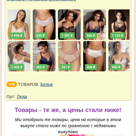
2 056 ₽
635 ₽
1 397 ₽
840 ₽
1 123 ₽
1 335 ₽
860 ₽
321 ₽
908 ₽
945 ₽
ТОВАРОВ.
Белье
.
108
Орг:
Леда
Товары - те же, а цены стали ниже!
Мы отобрали те товары, цена на которые в этом
выкупе стала ниже по сравнению с недавними
выкупами