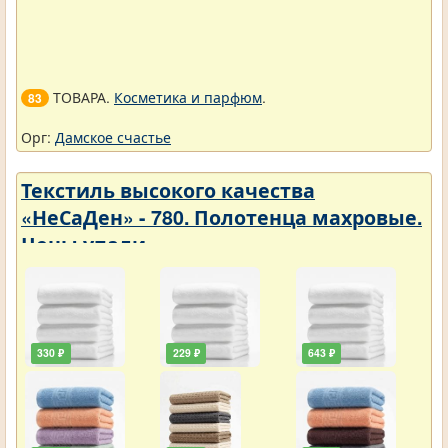
ТОВАРА.
Косметика и парфюм
.
83
Орг:
Дамское счастье
Текстиль высокого качества
«НеСаДен» - 780. Полотенца махровые.
Цены упали
330 ₽
229 ₽
643 ₽