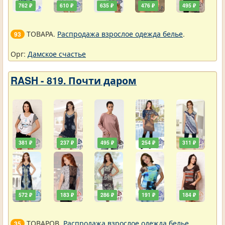
762 ₽
610 ₽
635 ₽
476 ₽
495 ₽
ТОВАРА.
Распродажа взрослое одежда белье
.
93
Орг:
Дамское счастье
RASH - 819. Почти даром
381 ₽
237 ₽
495 ₽
254 ₽
311 ₽
572 ₽
183 ₽
286 ₽
191 ₽
184 ₽
ТОВАРОВ.
Распродажа взрослое одежда белье
.
35