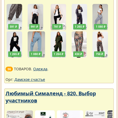
591 ₽
991 ₽
781 ₽
1 265 ₽
1 080 ₽
1 265 ₽
1 080 ₽
1 264 ₽
434 ₽
756 ₽
ТОВАРОВ.
Одежда
.
36
Орг:
Дамское счастье
Любимый Сималенд - 820. Выбор
участников