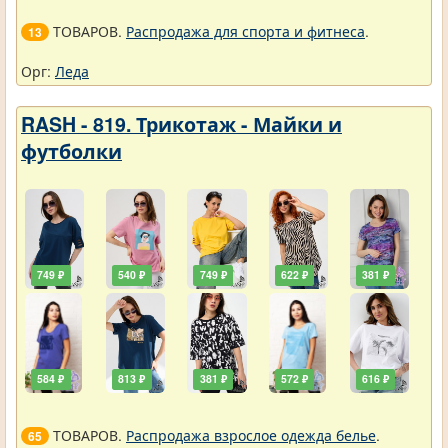
ТОВАРОВ.
Распродажа для спорта и фитнеса
.
13
Орг:
Леда
RASH - 819. Трикотаж - Майки и
футболки
749 ₽
540 ₽
749 ₽
622 ₽
381 ₽
584 ₽
813 ₽
381 ₽
572 ₽
616 ₽
ТОВАРОВ.
Распродажа взрослое одежда белье
.
65