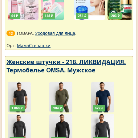
94 ₽
145 ₽
254 ₽
203 ₽
ТОВАРА.
Уходовая для лица
.
43
Орг:
МамаСтепашки
Женские штучки - 218. ЛИКВИДАЦИЯ.
Термобелье OMSA. Мужское
1 068 ₽
984 ₽
672 ₽