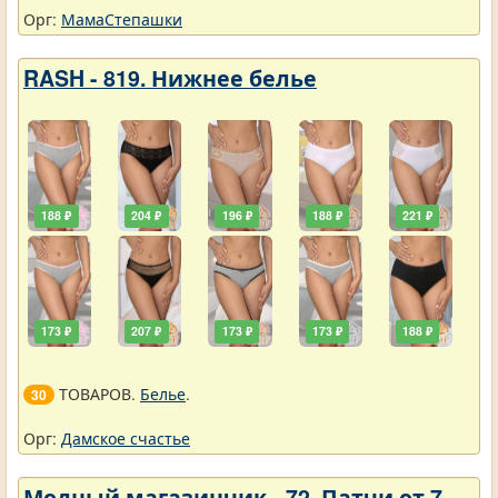
Орг:
МамаСтепашки
RASH - 819. Нижнее белье
188 ₽
204 ₽
196 ₽
188 ₽
221 ₽
173 ₽
207 ₽
173 ₽
173 ₽
188 ₽
ТОВАРОВ.
Белье
.
30
Орг:
Дамское счастье
Модный магазинчик - 72. Патчи от 7