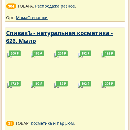
ТОВАРА.
Распродажа разное
.
304
Орг:
МамаСтепашки
СпивакЪ - натуральная косметика -
626. Мыло
200 ₽
182 ₽
234 ₽
192 ₽
192 ₽
172 ₽
192 ₽
182 ₽
192 ₽
305 ₽
ТОВАР.
Косметика и парфюм
.
31