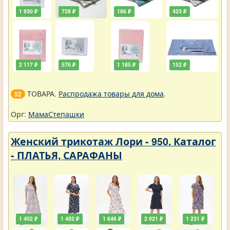
1 930 ₽
728 ₽
186 ₽
423 ₽
2 117 ₽
576 ₽
1 185 ₽
152 ₽
ТОВАРА.
Распродажа товары для дома
.
52
Орг:
МамаСтепашки
Женский трикотаж Лори - 950. Каталог
- ПЛАТЬЯ, САРАФАНЫ
1 402 ₽
1 482 ₽
1 646 ₽
2 021 ₽
1 231 ₽