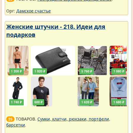
Орг:
Дамское счастье
Женские штучки - 218. Идеи для
подарков
1 200 ₽
1 920 ₽
5 760 ₽
1 080 ₽
1 740 ₽
600 ₽
1 620 ₽
1 680 ₽
ТОВАРОВ.
Сумки, клатчи, рюкзаки, портфели,
25
барсетки
.