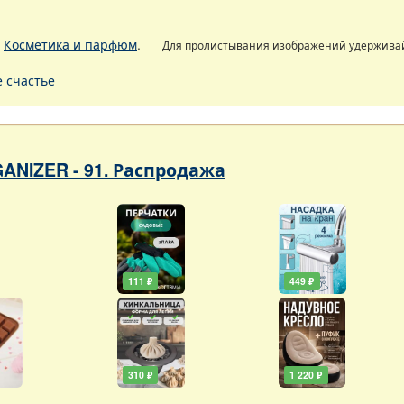
.
Косметика и парфюм
.
Для пролистывания изображений удержива
 счастье
ANIZER - 91. Распродажа
111 ₽
449 ₽
310 ₽
1 220 ₽