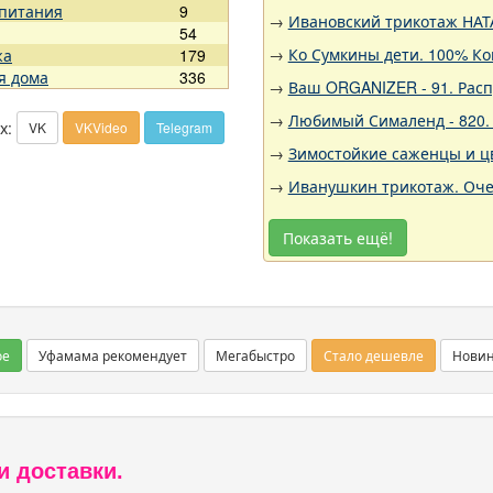
 питания
9
→
Ивановский трикотаж НАТА
54
→
Ко Сумкины дети. 100% Ко
жа
179
я дома
336
→
Ваш ORGANIZER - 91. Рас
→
Любимый Сималенд - 820. 
х:
VK
VKVideo
Telegram
→
Зимостойкие саженцы и цв
→
Иванушкин трикотаж. Оче
Показать ещё!
ое
Уфамама рекомендует
Мегабыстро
Стало дешевле
Нови
и доставки.