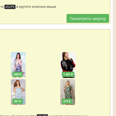
йте
и крутите колесико мыши
shift
Посмотреть закупку
889 ₽
1 461 ₽
267 ₽
572 ₽
ображений удерживайте
и крутите колесико мыши