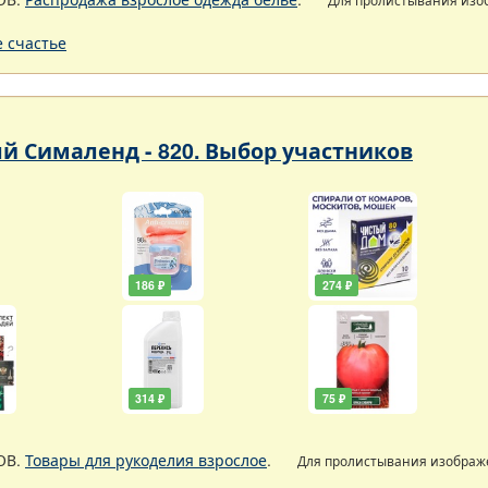
 счастье
 Сималенд - 820. Выбор участников
186 ₽
274 ₽
314 ₽
75 ₽
ОВ.
Товары для рукоделия взрослое
.
Для пролистывания изобра