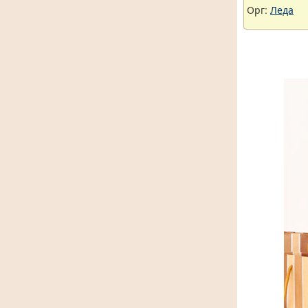
Орг:
Леда