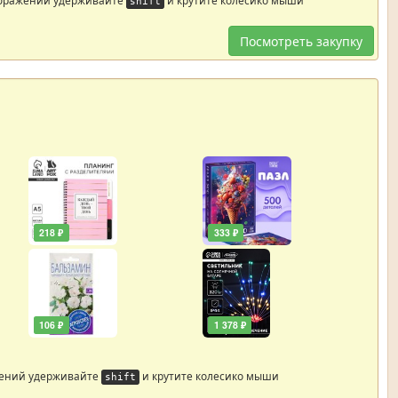
shift
Посмотреть закупку
218 ₽
333 ₽
106 ₽
1 378 ₽
жений удерживайте
и крутите колесико мыши
shift