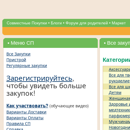
Совместные Покупки
•
Блоги
•
Форум для родителей
•
Маркет
• Меню СП
• Все заку
Все Закупки
Пристрой
Категори
Регулярные закупки
Аксессуар
Все для тв
Зарегистрируйтесь
,
рукоделие
чтобы увидеть больше
Все для ш
закупок!
Детям
Женщина
Здоровье 
Как участвовать?
(обучающее видео)
медтехник
Варианты Доставки
парфюме
Варианты Оплаты
Мужчина
Правила СП
Новогодни
Справка