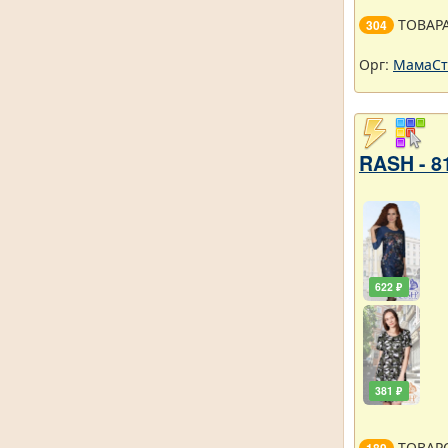
ТОВАР
304
Орг:
МамаСт
RASH - 8
622 ₽
381 ₽
ТОВАР