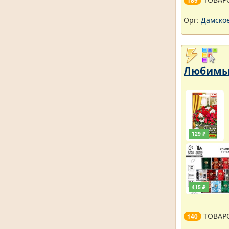
189
Орг:
Дамское
Любимый
129 ₽
415 ₽
ТОВАР
140