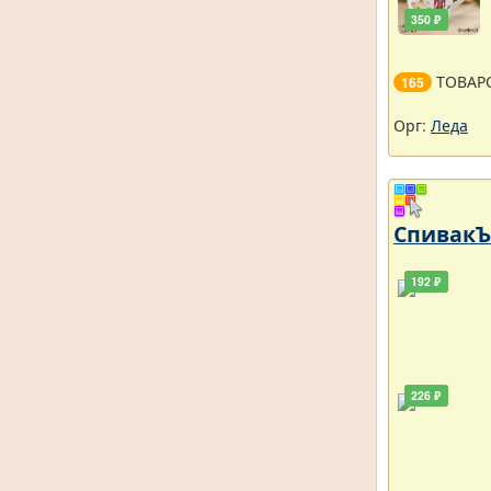
350 ₽
ТОВАР
165
Орг:
Леда
СпивакЪ 
192 ₽
226 ₽