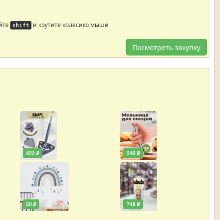
йте
и крутите колесико мыши
shift
Посмотреть закупку
422 ₽
240 ₽
50 ₽
748 ₽