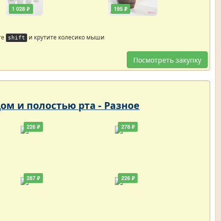
1 028 ₽
195 ₽
те
и крутите колесико мыши
shift
Посмотреть закупку
цом и полостью рта - Разное
226 ₽
278 ₽
287 ₽
226 ₽