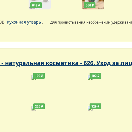
642 ₽
350 ₽
ОВ.
Кухонная утварь
.
Для пролистывания изображений удерживай
- натуральная косметика - 626. Уход за ли
192 ₽
192 ₽
226 ₽
329 ₽