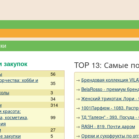
пки
TOP 13: Самые п
и закупок
ы
56
→
Брендовая коллекция VILA
орчества: хобби и
35
→
BelaRosso - премиум брен
колы
3
→
Женский трикотаж Лори - 
34
м
314
→
1001Парфюм - 1083. Расп
и красота:
→
ТД "Галеон" - 393. Посуда
а, косметика,
99
рия
→
RASH - 819. Почти даром
м
27
→
Орехи и сухофрукты по оп
е закупки
5