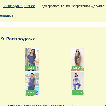
А.
Распродажа разное
.
Для пролистывания изображений удержива
епашки
19. Распродажа
254 ₽
635 ₽
381 ₽
1 778 ₽
ОВ.
Распродажа взрослое одежда белье
.
Для пролистывания из